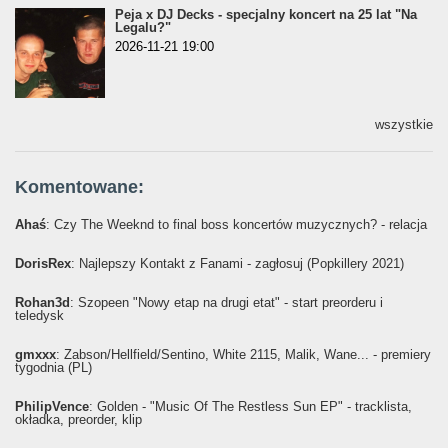
Peja x DJ Decks - specjalny koncert na 25 lat "Na
Legalu?"
2026-11-21 19:00
wszystkie
Komentowane:
Ahaś
: Czy The Weeknd to final boss koncertów muzycznych? - relacja
DorisRex
: Najlepszy Kontakt z Fanami - zagłosuj (Popkillery 2021)
Rohan3d
: Szopeen "Nowy etap na drugi etat" - start preorderu i
teledysk
gmxxx
: Żabson/Hellfield/Sentino, White 2115, Malik, Wane... - premiery
tygodnia (PL)
PhilipVence
: Golden - "Music Of The Restless Sun EP" - tracklista,
okładka, preorder, klip