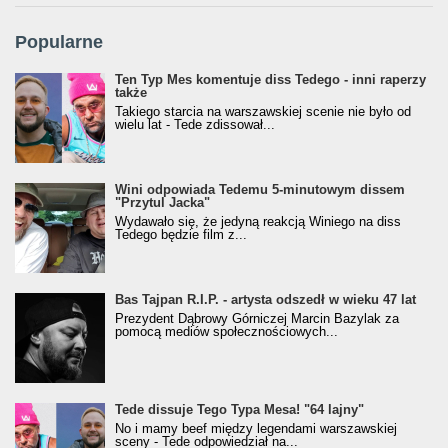
Popularne
Ten Typ Mes komentuje diss Tedego - inni raperzy
także
Takiego starcia na warszawskiej scenie nie było od
wielu lat - Tede zdissował...
Wini odpowiada Tedemu 5-minutowym dissem
"Przytul Jacka"
Wydawało się, że jedyną reakcją Winiego na diss
Tedego będzie film z...
Bas Tajpan R.I.P. - artysta odszedł w wieku 47 lat
Prezydent Dąbrowy Górniczej Marcin Bazylak za
pomocą mediów społecznościowych...
Tede dissuje Tego Typa Mesa! "64 lajny"
No i mamy beef między legendami warszawskiej
sceny - Tede odpowiedział na...