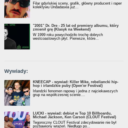
Filar gdyńskiej sceny, grafik, główny producent i raper
kolektywu Undadasea już...
"2001" Dr. Dre - 25 lat od premiery albumu, który
zmienił grę (Klasyk na Weekend)
W 1999 roku powychodziło trochę dobrych
westcoastowych płyt. Pierwsze, które...
Wywiady:
KNEECAP - wywiad: Killer Mike, rebeliancki hip-
hop i irlandzkie puby (Open'er Festival)
Irlandzki fenomen rapowy i jedna z najciekawszych
grup na współczesnej scenie....
LUCKI - wywiad: debiut w Top 10 Billboardu,
Michael Jackson, Ken Carson (CLOUT Festival)
Tegoroczny CLOUT Festival zdecydowanie nie był
pozbawiony wrażeń. Niedługo po...