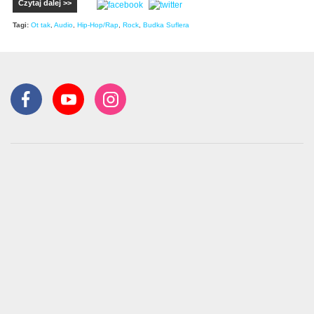
Czytaj dalej >>
Tagi:
Ot tak
,
Audio
,
Hip-Hop/Rap
,
Rock
,
Budka Suflera