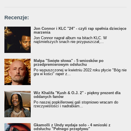
Recenzje:
Jon Connor i KLC "24" - czyli rap spełnia dziecięce
marzenia
Jon Connor nagrał album na bitach KLC. W
najśmielszych snach nie przypuszczał,...
Małpa "Święte słowa" - 5 wniosków po
przedpremierowym odsłuchu
Po wypuszczonej w kwietniu 2022 roku płycie "Bóg nie
gra w kości" raper z...
Wiz Khalifa "Kush & O.J. 2" - piękny prezent dla
oddanych fanów
Po naszej popkillerowej gali stopniowo wracam do
rzeczywistości i nadrabiam...
Gkamolli z Undy wydaje solo - 4 wnioski z
odsłuchu "Pełnego przepływu"