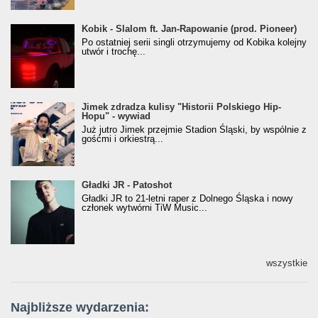
Kobik - Slalom ft. Jan-Rapowanie (prod. Pioneer)
Kobik - Slalom ft. Jan-Rapowanie (prod. Pioneer)
[Official Music Visualiser]
Po ostatniej serii singli otrzymujemy od Kobika kolejny
utwór i trochę...
Jimek zdradza kulisy "Historii Polskiego Hip-
Jimek zdradza kulisy "Historii Polskiego Hip-
Hopu" - wywiad
Hopu" - wywiad
Już jutro Jimek przejmie Stadion Śląski, by wspólnie z
gośćmi i orkiestrą...
Gładki JR - Patoshot
Gładki JR - Patoshot
Gładki JR to 21-letni raper z Dolnego Śląska i nowy
członek wytwórni TiW Music...
wszystkie
Najbliższe wydarzenia: