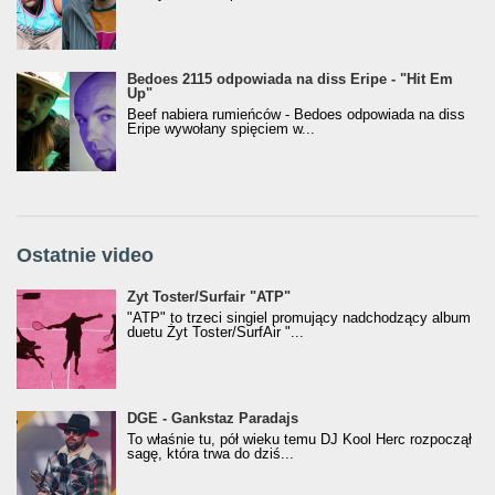
Bedoes 2115 odpowiada na diss Eripe - "Hit Em
Up"
Beef nabiera rumieńców - Bedoes odpowiada na diss
Eripe wywołany spięciem w...
Ostatnie video
Żyt Toster/SurfAir - ATP VIDEO
Żyt Toster/Surfair "ATP"
"ATP" to trzeci singiel promujący nadchodzący album
duetu Żyt Toster/SurfAir "...
donGURALesko z nagrodą za
DGE - Gankstaz Paradajs
Klasyczny/Trueschoolowy Album Roku
To właśnie tu, pół wieku temu DJ Kool Herc rozpoczął
(Popkillery 2023)
sagę, która trwa do dziś...