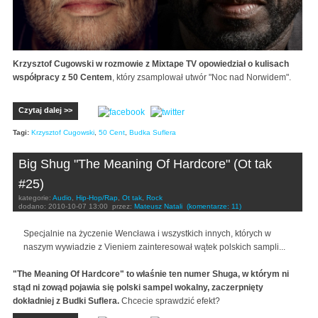
Krzysztof Cugowski w rozmowie z Mixtape TV opowiedział o kulisach
współpracy z 50 Centem
, który zsamplował utwór "Noc nad Norwidem".
Czytaj dalej >>
Tagi:
Krzysztof Cugowski
,
50 Cent
,
Budka Suflera
Big Shug "The Meaning Of Hardcore" (Ot tak
#25)
kategorie:
Audio
,
Hip-Hop/Rap
,
Ot tak
,
Rock
dodano:
2010-10-07 13:00
przez:
Mateusz Natali
(komentarze: 11)
Specjalnie na życzenie Wencława i wszystkich innych, których w
naszym wywiadzie z Vieniem zainteresował wątek polskich sampli...
"The Meaning Of Hardcore" to właśnie ten numer Shuga, w którym ni
stąd ni zowąd pojawia się polski sampel wokalny, zaczerpnięty
dokładniej z Budki Suflera.
Chcecie sprawdzić efekt?