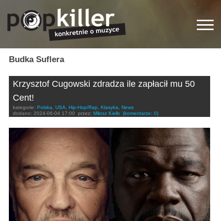
Budka Suflera
Krzysztof Cugowski zdradza ile zapłacił mu 50
Cent!
kategorie:
Polska
,
USA
,
Hip-Hop/Rap
,
Klasyka
,
News
dodano:
2024-06-04 17:00
przez:
Miłosz Kiełb
(komentarze: 0)