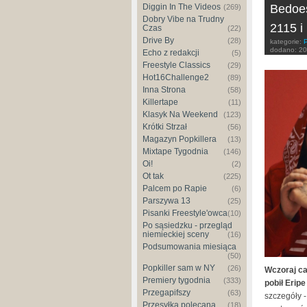
Diggin In The Videos
Bedoes
(269)
Dobry Vibe na Trudny
2115 i
Czas
(22)
Drive By
(28)
kategorie:
dodano:
20
Echo z redakcji
(5)
Freestyle Classics
(29)
Hot16Challenge2
(89)
Inna Strona
(58)
Killertape
(11)
Klasyk Na Weekend
(123)
Krótki Strzał
(56)
Magazyn Popkillera
(13)
Mixtape Tygodnia
(146)
Oi!
(2)
Ot tak
(225)
Palcem po Rapie
(6)
Parszywa 13
(25)
Pisanki Freestyle'owca
(10)
Po sąsiedzku - przegląd
niemieckiej sceny
(16)
Podsumowania miesiąca
(50)
Popkiller sam w NY
(26)
Wczoraj ca
Premiery tygodnia
(333)
pobił Erip
Przegapifszy
(63)
szczegóły -
Przesyłka polecana
(18)