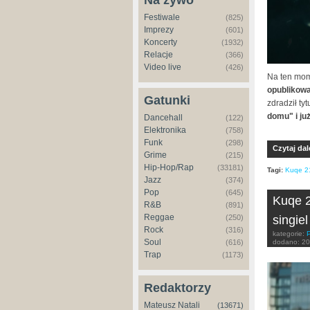
Na żywo
Festiwale
(825)
Imprezy
(601)
Koncerty
(1932)
Relacje
(366)
Video live
(426)
Na ten mom
opublikowa
Gatunki
zdradził t
domu" i ju
Dancehall
(122)
Elektronika
(758)
Funk
(298)
Czytaj dal
Grime
(215)
Hip-Hop/Rap
(33181)
Tagi:
Kuqe 2
Jazz
(374)
Pop
(645)
Kuqe 2
R&B
(891)
Reggae
(250)
singiel
Rock
(316)
kategorie:
Soul
(616)
dodano:
20
Trap
(1173)
Redaktorzy
Mateusz Natali
(13671)