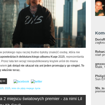
Kom
DorisR
zagłosu
Rohan
 polskiego rapu raczej trudno byłoby znaleźć osobę, która nie
start p
zapowiedziach debiutanckiego albumu Kuqe 2115
, reprezentanta
 Przez lata ten wciąż nieopublikowany krążek urósł do miana
gmxxx
owiem
jak dotąd nie ukazał się ani jeden promujący go singiel. To
Malik, 
ę właśnie teraz.
Philip
Sun EP"
ej >>
90s_to
115
,
2115
,
intro do płyty mojego życia
premie
a 2 miejscu światowych premier - za nimi Lil