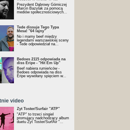
Prezydent Dąbrowy Górniczej
Marcin Bazylak za pomocą
mediów społecznościowych...
Tede dissuje Tego Typa
Mesa! "64 lajny"
No i mamy beef między
legendami warszawskiej sceny
- Tede odpowiedział na...
Bedoes 2115 odpowiada na
diss Eripe - "Hit Em Up"
Beef nabiera rumieńców -
Bedoes odpowiada na diss
Eripe wywołany spięciem w...
tnie video
Toster/SurfAir - ATP VIDEO
Żyt Toster/Surfair "ATP"
"ATP" to trzeci singiel
promujący nadchodzący album
duetu Żyt Toster/SurfAir "...