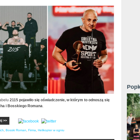
Popk
labelu
2115 pojawiło się oświadczenie, w którym to odnoszą się
cha i Bosskiego Romana
.
ej >>
ich
,
Bosski Roman
,
Firma
,
Helikopter w ogniu