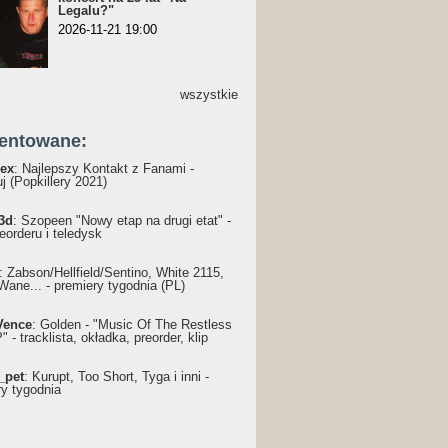
Legalu?"
2026-11-21 19:00
wszystkie
entowane:
ex
: Najlepszy Kontakt z Fanami -
j (Popkillery 2021)
3d
: Szopeen "Nowy etap na drugi etat" -
reorderu i teledysk
: Żabson/Hellfield/Sentino, White 2115,
Wane... - premiery tygodnia (PL)
Vence
: Golden - "Music Of The Restless
 - tracklista, okładka, preorder, klip
_pet
: Kurupt, Too Short, Tyga i inni -
ry tygodnia