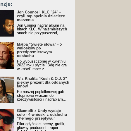
nzje:
Jon Connor i KLC "24" -
czyli rap spełnia dziecięce
marzenia
Jon Connor nagrał album na
bitach KLC. W najśmielszych
snach nie przypuszczał,...
Małpa "Święte słowa" - 5
wniosków po
przedpremierowym
odsłuchu
Po wypuszczonej w kwietniu
2022 roku płycie "Bóg nie gra
w kości" raper z...
Wiz Khalifa "Kush & O.J. 2" -
piękny prezent dla oddanych
fanów
Po naszej popkillerowej gali
stopniowo wracam do
rzeczywistości i nadrabiam...
Gkamolli z Undy wydaje
solo - 4 wnioski z odsłuchu
"Pełnego przepływu"
Filar gdyńskiej sceny, grafik,
główny producent i raper