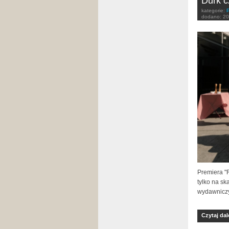
Durk c
kategorie:
dodano:
20
Premiera "
tylko na s
wydawniczym
Czytaj dal