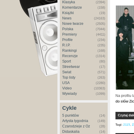
Klasyka
(2394)
Komentarze
(158)
Książki
(19)
News
(24163)
Nowe twarze
(2505)
Polska
(7044)
Premiery
(4411)
Profile
(234)
R.I.P.
(235)
Rankingi
(168)
Recenzje
(1314)
Sport
(80)
Streetwear
(17)
Świat
(571)
Top listy
(263)
USA
(2280)
Video
(10363)
Wywiady
(1099)
Na profilu 
do słów Zi
Cykle
5 punktów
Czytaj dal
(14)
Artysta tygodnia
(149)
Tagi:
2115
,
Z
Czarodzieje z Oz
(28)
Didaskalia
(14)