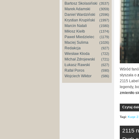
Bartosz Skolasiński
(3537)
Marek Adamski
(3059)
Daniel Wardziński
(2596)
Krystian Krupiński
(1997)
Marcin Natali
(1580)
Miłosz Kiełb
(1374)
Paweł Miedzielec
(1179)
Maciej Sulima
(1026)
Redakcja
(927)
Wiesław Kłoda
(722)
Michał Zdrojewski
(721)
Łukasz Rawski
(627)
Wśród fanów
Rafał Poros
(590)
słyszała o
Wojciech Wiktor
(586)
2115 Label.
legendy, b
zmieniło si
Czytaj dal
Tagi:
Kuqe 2
2115 n