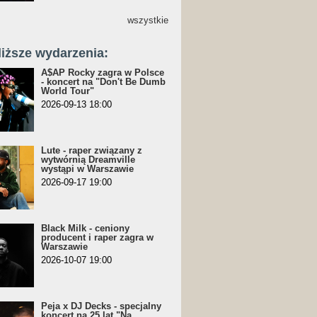
wszystkie
liższe wydarzenia:
A$AP Rocky zagra w Polsce
- koncert na "Don't Be Dumb
World Tour"
2026-09-13 18:00
Lute - raper związany z
wytwórnią Dreamville
wystąpi w Warszawie
2026-09-17 19:00
Black Milk - ceniony
producent i raper zagra w
Warszawie
2026-10-07 19:00
Peja x DJ Decks - specjalny
koncert na 25 lat "Na