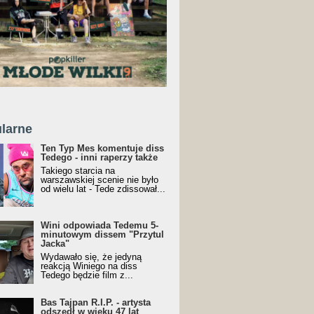
larne
Ten Typ Mes komentuje diss
Tedego - inni raperzy także
Takiego starcia na
warszawskiej scenie nie było
od wielu lat - Tede zdissował...
Wini odpowiada Tedemu 5-
minutowym dissem "Przytul
Jacka"
Wydawało się, że jedyną
reakcją Winiego na diss
Tedego będzie film z...
Bas Tajpan R.I.P. - artysta
odszedł w wieku 47 lat