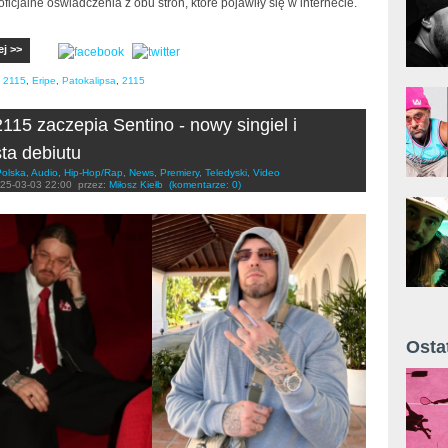
oficjalne oświadczenia z obu stron, które pojawiły się w internecie.
ej >>
 2115
,
Eripe
,
Patokalipsa
,
2115
115 zaczepia Sentino - nowy singiel i
sta debiutu
Polska
,
Audio
,
Hip-Hop/Rap
,
News
,
Premiery
,
Teledyski
,
Video
25-03-03 22:00
przez:
Miłosz Kiełb
(komentarze: 0)
Osta
Żyt 