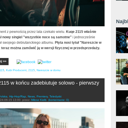
Najb
ent z pewnością przez lata czekało wielu.
Kuqe 2115 właśnie
ł nowy singiel "wszystkie noce są samotne"
i jednocześnie
ytuł swojego debiutanckiego albumu.
Płyta nosi tytuł "Nareszcie w
ż teraz można zamówić ją w wersji fizycznej w przedsprzedaży.
ej >>
115
,
Kubi Producent
,
2115
,
Nareszcie w domu
115 w końcu zadebiutuje solowo - pierwszy
Polska
,
Hip-Hop/Rap
,
News
,
Premiery
,
Teledyski
24-06-15 13:00
przez:
Miłosz Kiełb
(komentarze: 0)