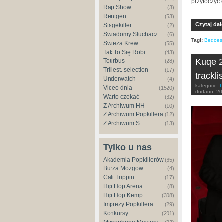
przytoczyć 
Rap Show
(3)
Rentgen
(53)
Czytaj dal
Stagekiller
(2)
Świadomy Słuchacz
(6)
Tagi:
Bedoes
Świeża Krew
(55)
Tak To Się Robi
(43)
Kuqe 2
Tourbus
(28)
Trillest. selection
(17)
trackli
Underwatch
(4)
kategorie:
Video dnia
(1520)
dodano:
20
Warto czekać
(32)
Z Archiwum HH
(10)
Z Archiwum Popkillera
(12)
Z Archiwum S
(13)
Tylko u nas
Akademia Popkillerów
(65)
Burza Mózgów
(4)
Cali Trippin
(17)
Hip Hop Arena
(8)
Hip Hop Kemp
(308)
Imprezy Popkillera
(29)
Konkursy
(201)