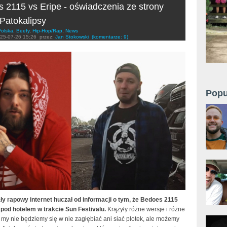
 2115 vs Eripe - oświadczenia ze strony
 Patokalipsy
Polska
,
Beefy
,
Hip-Hop/Rap
,
News
25-07-26 15:26
przez:
Jan Stokowski
(komentarze: 9)
Popu
ły rapowy internet huczał od informacji o tym, że Bedoes 2115
e pod hotelem w trakcie Sun Festivalu.
Krążyły różne wersje i różne
 my nie będziemy się w nie zagłębiać ani siać plotek, ale możemy