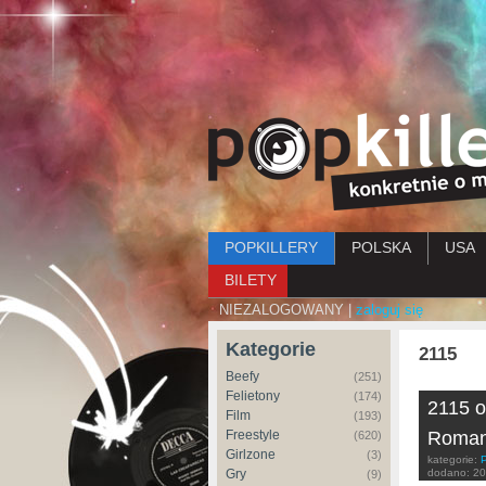
Menu główne
POPKILLERY
POLSKA
USA
BILETY
NIEZALOGOWANY |
zaloguj się
Kategorie
2115
Beefy
(251)
Felietony
(174)
2115 o
Film
(193)
Freestyle
Roma
(620)
Girlzone
(3)
kategorie:
Gry
dodano:
20
(9)