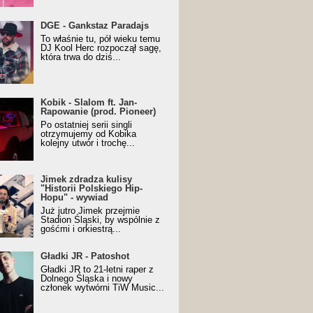
URALesko z nagrodą za
DGE - Gankstaz Paradajs
yczny/Trueschoolowy
To właśnie tu, pół wieku temu
m Roku (Popkillery 2023)
DJ Kool Herc rozpoczął sagę,
która trwa do dziś...
 - Slalom ft. Jan-
Kobik - Slalom ft. Jan-
wanie (prod. Pioneer)
Rapowanie (prod. Pioneer)
cial Music Visualiser]
Po ostatniej serii singli
otrzymujemy od Kobika
kolejny utwór i trochę...
k zdradza kulisy "Historii
Jimek zdradza kulisy
kiego Hip-Hopu" - wywiad
"Historii Polskiego Hip-
Hopu" - wywiad
Już jutro Jimek przejmie
Stadion Śląski, by wspólnie z
gośćmi i orkiestrą...
ki JR - Patoshot
Gładki JR - Patoshot
Gładki JR to 21-letni raper z
Dolnego Śląska i nowy
członek wytwórni TiW Music...