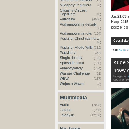
Microphone Masters
(23)
Mixtape'y Popkillera
(8)
Oficjalny Chrzest
Popkillera
(18)
Już
21.03 
Patronaty
(4566)
Kuqe 2115
Podsumowania dekady
podzielić 
(30)
Podsumowania roku
(134)
Popkiller Christmas Party
Czytaj dal
(16)
Popkiller Młode Wilki
(352)
Tagi:
Kuqe 2
Popkillery
(352)
Single dekady
(132)
Kuqe 2
Splash Festival
(100)
Videowywiady
(754)
nowy s
Warsaw Challenge
(61)
kategorie:
WBW
(167)
dodano:
20
Wojna o Wawel
(3)
Multimedia
Audio
(7058)
Galerie
(286)
Teledyski
(12130)