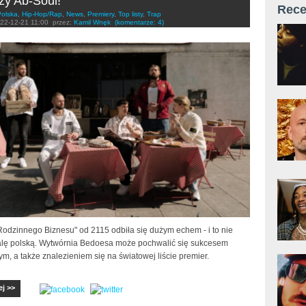
zy Ab-Soul!
Rece
Polska
,
Hip-Hop/Rap
,
News
,
Premiery
,
Top listy
,
Trap
22-12-21 11:00
przez:
Kamil Wnęk
(komentarze: 4)
Rodzinnego Biznesu" od 2115 odbiła się dużym echem - i to nie
kalę polską. Wytwórnia Bedoesa może pochwalić się sukcesem
, a także znalezieniem się na światowej liście premier.
ej >>