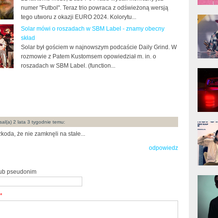
numer "Futbol". Teraz trio powraca z odświeżoną wersją
donG
tego utworu z okazji EURO 2024. Kolorytu...
Klas
Solar mówi o roszadach w SBM Label - znamy obecny
Albu
skład
Solar był gościem w najnowszym podcaście Daily Grind. W
rozmowie z Patem Kustomsem opowiedział m. in. o
roszadach w SBM Label. (function...
Kobik
Rapo
[Offi
al(a) 2 lata 3 tygodnie temu:
Jime
Pols
koda, że nie zamknęli na stałe...
odpowiedz
lub pseudonim
Gład
*