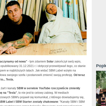
zaczynamy od nowa"
- tym zdaniem
Solar
zakończył swój wpis,
Popk
ł opublikowany 31.12.2021 r. i dotyczył przewidywań tego, co stanie
opem w najbliższych latach. Jak widać SBM Label wzięło na
łowa swojego szefa i postanowili zmienić swoją profesję.
Od teraz
o... Tesla.
 żart i kanały
SBM w serwisie YouTube rzeczywiście zmieniły
ę na "Tesla"
, to nie jest to celowy zabieg. W mediach
ciowych SBM'u pojawił się komunikat, z którego dowiadujemy się,
SBM Label i SBM Starter zostały zhakowane
: "Kanały SBM i SBM