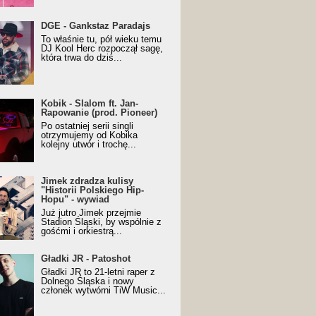
URALesko z nagrodą za
DGE - Gankstaz Paradajs
yczny/Trueschoolowy
To właśnie tu, pół wieku temu
m Roku (Popkillery 2023)
DJ Kool Herc rozpoczął sagę,
która trwa do dziś...
 - Slalom ft. Jan-
Kobik - Slalom ft. Jan-
wanie (prod. Pioneer)
Rapowanie (prod. Pioneer)
cial Music Visualiser]
Po ostatniej serii singli
otrzymujemy od Kobika
kolejny utwór i trochę...
k zdradza kulisy "Historii
Jimek zdradza kulisy
kiego Hip-Hopu" - wywiad
"Historii Polskiego Hip-
Hopu" - wywiad
Już jutro Jimek przejmie
Stadion Śląski, by wspólnie z
gośćmi i orkiestrą...
ki JR - Patoshot
Gładki JR - Patoshot
Gładki JR to 21-letni raper z
Dolnego Śląska i nowy
członek wytwórni TiW Music...