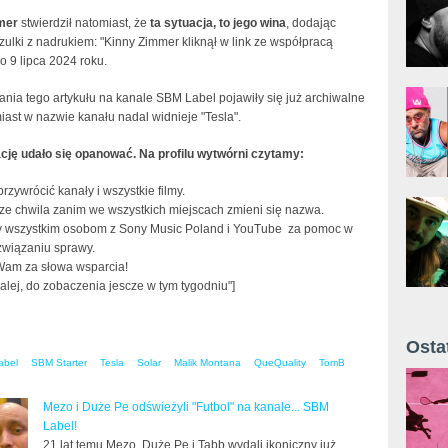
mer
stwierdził natomiast, że
ta sytuacja, to jego wina
, dodając
zulki z nadrukiem: "Kinny Zimmer kliknął w link ze współpracą
 9 lipca 2024 roku.
ania tego artykułu na kanale SBM Label pojawiły się już archiwalne
miast w nazwie kanału nadal widnieje "Tesla".
cję udało się opanować. Na profilu wytwórni czytamy:
przywrócić kanały i wszystkie filmy.
cze chwila zanim we wszystkich miejscach zmieni się nazwa.
 wszystkim osobom z Sony Music Poland i YouTube za pomoc w
związaniu sprawy.
 Wam za słowa wsparcia!
lej, do zobaczenia jescze w tym tygodniu"]
Osta
abel
SBM Starter
Tesla
Solar
Malik Montana
QueQuality
TomB
Żyt 
Mezo i Duże Pe odświeżyli "Futbol" na kanale... SBM
Label!
21 lat temu Mezo, Duże Pe i Tabb wydali ikoniczny już