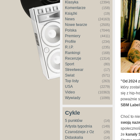
Klasyka
(2394)
Komentarze
(158)
Książki
(19)
News
(24163)
Nowe twarze
(2505)
Polska
(7044)
Premiery
(4411)
Profile
(234)
R.I.P.
(235)
Rankingi
(168)
Recenzje
(1314)
Sport
(80)
Streetwear
(17)
Świat
(571)
Top listy
"Od 2024 
(263)
USA
(2279)
który zosta
Video
(10363)
się z hip-h
Wywiady
(1099)
poważnie s
SBM Label t
Cykle
Choć to nie
5 punktów
(14)
swoją nazw
Artysta tygodnia
(149)
społecznoś
Czarodzieje z Oz
(28)
że
kanały 
Didaskalia
(14)