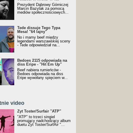
Prezydent Dąbrowy Górniczej
Marcin Bazylak za pomocą
mediów społecznościowych...
Tede dissuje Tego Typa
Mesa! "64 lajny"
No i mamy beef między
legendami warszawskiej sceny
- Tede odpowiedział na...
Bedoes 2115 odpowiada na
diss Eripe - "Hit Em Up"
Beef nabiera rumieńców -
Bedoes odpowiada na diss
Eripe wywołany spięciem w...
tnie video
Toster/SurfAir - ATP VIDEO
Żyt Toster/Surfair "ATP"
"ATP" to trzeci singiel
promujący nadchodzący album
duetu Żyt Toster/SurfAir "...