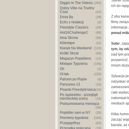
Starter zo
Diggin In The Videos
(269)
ich do rapg
Dobry Vibe na Trudny
Czas
(22)
Z obu kan
Drive By
(28)
filmy związ
Echo z redakcji
(5)
informacje
Freestyle Classics
(29)
Hot16Challenge2
ponad mili
(89)
Inna Strona
(58)
Killertape
(11)
Solar
, zap
Klasyk Na Weekend
(123)
tym, by odz
Krótki Strzał
(56)
nad tym pr
Magazyn Popkillera
(13)
przywrócić. 
Mixtape Tygodnia
(146)
innym dużym
Oi!
(2)
Ot tak
(225)
Sytuacja je
Palcem po Rapie
(6)
odzyskać d
Parszywa 13
(25)
zamieszani
Pisanki Freestyle'owca
(10)
całe wydar
Po sąsiedzku - przegląd
natomiast 
niemieckiej sceny
(16)
mediach sp
Podsumowania miesiąca
(50)
Popkiller sam w NY
(26)
Kilka humo
Premiery tygodnia
(333)
zacząć wyp
Przegapifszy
(63)
kanale, aż
Przesyłka polecana
(18)