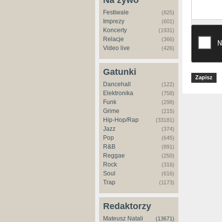
Na żywo
Festiwale
(825)
Imprezy
(601)
Koncerty
(1931)
Relacje
(366)
Video live
(426)
Gatunki
Dancehall
(122)
Elektronika
(758)
Funk
(298)
Grime
(215)
Hip-Hop/Rap
(33181)
Jazz
(374)
Pop
(645)
R&B
(891)
Reggae
(250)
Rock
(316)
Soul
(616)
Trap
(1173)
Redaktorzy
Mateusz Natali
(13671)