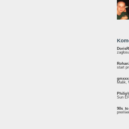
Kom
DorisR
zagłosu
Rohan
start p
gmxxx
Malik, 
Philip
Sun EP"
90s_to
premie