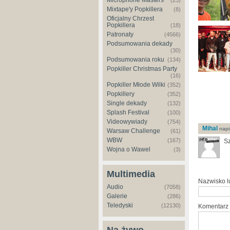
Microphone Masters
(23)
Mixtape'y Popkillera
(8)
Oficjalny Chrzest
Popkillera
(18)
Patronaty
(4566)
Podsumowania dekady
(30)
Podsumowania roku
(134)
Popkiller Christmas Party
(16)
Popkiller Młode Wilki
(352)
Popkillery
(352)
Single dekady
(132)
Splash Festival
(100)
Videowywiady
(754)
Mihal
napis
Warsaw Challenge
(61)
WBW
(167)
Sz
Wojna o Wawel
(3)
Multimedia
Nazwisko 
Audio
(7058)
Galerie
(286)
Teledyski
(12130)
Komentarz