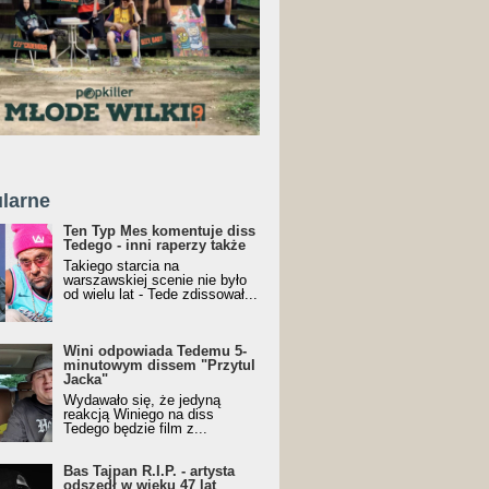
larne
Ten Typ Mes komentuje diss
Tedego - inni raperzy także
Takiego starcia na
warszawskiej scenie nie było
od wielu lat - Tede zdissował...
Wini odpowiada Tedemu 5-
minutowym dissem "Przytul
Jacka"
Wydawało się, że jedyną
reakcją Winiego na diss
Tedego będzie film z...
Bas Tajpan R.I.P. - artysta
odszedł w wieku 47 lat