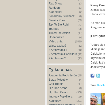
Rap Show
(3)
Kinny Zim
Rentgen
(53)
zdjęcie kos
Stagekiller
(2)
Elona Piżmo
Świadomy Słuchacz
(6)
Świeża Krew
(55)
Na stan pis
Tak To Się Robi
(43)
filmy, nato
Tourbus
(28)
Trillest. selection
(17)
[Edit:
Sytua
Underwatch
(4)
Video dnia
(1520)
"Udało się 
Warto czekać
(32)
Minie jesz
Z Archiwum HH
(10)
Dziękujemy
Z Archiwum Popkillera
(12)
szybkim ro
Z Archiwum S
(13)
Dzięki też
Jedziemy da
Tylko u nas
Akademia Popkillerów
(65)
Burza Mózgów
(4)
Cali Trippin
(17)
Tagi:
SBM L
Hip Hop Arena
(8)
Hip Hop Kemp
(308)
Imprezy Popkillera
(29)
Konkursy
(201)