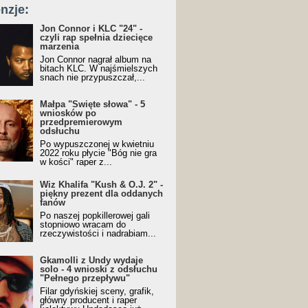
nzje:
Jon Connor i KLC "24" -
czyli rap spełnia dziecięce
marzenia
Jon Connor nagrał album na
bitach KLC. W najśmielszych
snach nie przypuszczał,...
Małpa "Święte słowa" - 5
wniosków po
przedpremierowym
odsłuchu
Po wypuszczonej w kwietniu
2022 roku płycie "Bóg nie gra
w kości" raper z...
Wiz Khalifa "Kush & O.J. 2" -
piękny prezent dla oddanych
fanów
Po naszej popkillerowej gali
stopniowo wracam do
rzeczywistości i nadrabiam...
Gkamolli z Undy wydaje
solo - 4 wnioski z odsłuchu
"Pełnego przepływu"
Filar gdyńskiej sceny, grafik,
główny producent i raper