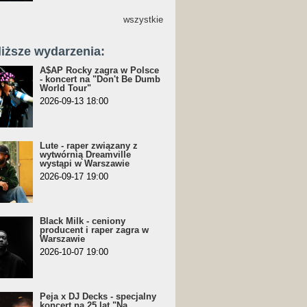
wszystkie
liższe wydarzenia:
A$AP Rocky zagra w Polsce
- koncert na "Don't Be Dumb
World Tour"
2026-09-13 18:00
Lute - raper związany z
wytwórnią Dreamville
wystąpi w Warszawie
2026-09-17 19:00
Black Milk - ceniony
producent i raper zagra w
Warszawie
2026-10-07 19:00
Peja x DJ Decks - specjalny
koncert na 25 lat "Na