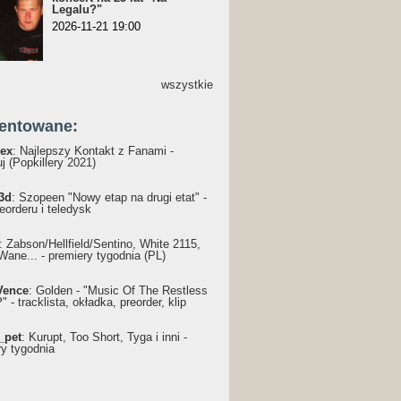
Legalu?"
2026-11-21 19:00
wszystkie
entowane:
ex
: Najlepszy Kontakt z Fanami -
j (Popkillery 2021)
3d
: Szopeen "Nowy etap na drugi etat" -
reorderu i teledysk
: Żabson/Hellfield/Sentino, White 2115,
Wane... - premiery tygodnia (PL)
Vence
: Golden - "Music Of The Restless
 - tracklista, okładka, preorder, klip
_pet
: Kurupt, Too Short, Tyga i inni -
ry tygodnia