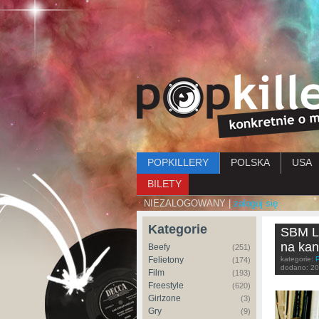
Menu główne
POPKILLERY
POLSKA
USA
BILETY
NIEZALOGOWANY |
zaloguj się
Kategorie
SBM La
na kan
Beefy
(251)
Felietony
kategorie:
(174)
dodano:
20
Film
(193)
Freestyle
(620)
Girlzone
(3)
Gry
(9)