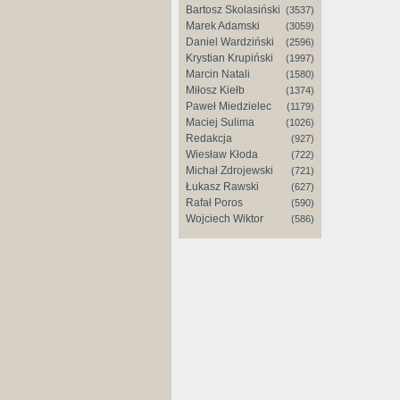
Bartosz Skolasiński
(3537)
Marek Adamski
(3059)
Daniel Wardziński
(2596)
Krystian Krupiński
(1997)
Marcin Natali
(1580)
Miłosz Kiełb
(1374)
Paweł Miedzielec
(1179)
Maciej Sulima
(1026)
Redakcja
(927)
Wiesław Kłoda
(722)
Michał Zdrojewski
(721)
Łukasz Rawski
(627)
Rafał Poros
(590)
Wojciech Wiktor
(586)