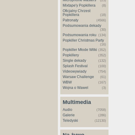
Microphone Masters
(23)
Mixtape'y Popkillera
(8)
Oficjalny Chrzest
Popkillera
(18)
Patronaty
(4566)
Podsumowania dekady
(30)
Podsumowania roku
(134)
Popkiller Christmas Party
(16)
Popkiller Młode Wilki
(352)
Popkillery
(352)
Single dekady
(132)
Splash Festival
(100)
Videowywiady
(754)
Warsaw Challenge
(61)
WBW
(167)
Wojna o Wawel
(3)
Multimedia
Audio
(7058)
Galerie
(286)
Teledyski
(12130)