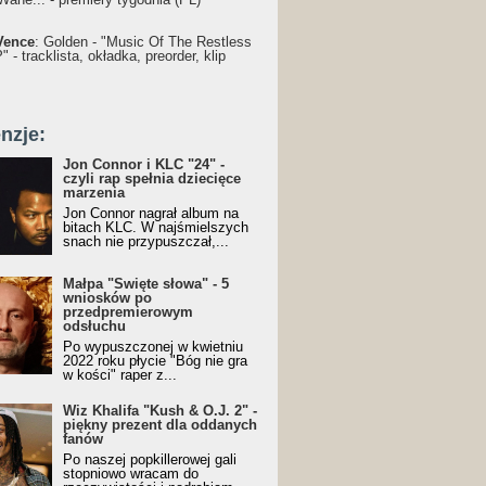
Vence
: Golden - "Music Of The Restless
 - tracklista, okładka, preorder, klip
nzje:
Jon Connor i KLC "24" -
czyli rap spełnia dziecięce
marzenia
Jon Connor nagrał album na
bitach KLC. W najśmielszych
snach nie przypuszczał,...
Małpa "Święte słowa" - 5
wniosków po
przedpremierowym
odsłuchu
Po wypuszczonej w kwietniu
2022 roku płycie "Bóg nie gra
w kości" raper z...
Wiz Khalifa "Kush & O.J. 2" -
piękny prezent dla oddanych
fanów
Po naszej popkillerowej gali
stopniowo wracam do