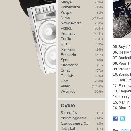
Klasyka
(2394)
Komentarze
(158)
Książki
(19)
News
(24163)
Nowe twarze
(2505)
Polska
(7044)
Premiery
(4411)
Profile
(234)
R.I.P.
(235)
05. Buy It P
Rankingi
(168)
06. Really 
Recenzje
(1314)
07. Bankrol
Sport
(80)
08. Pass T
Streetwear
(17)
09. Proud 
Świat
(571)
10. Bando 
Top listy
(263)
11. Half Ti
USA
(2280)
12. Fantas
Video
(10363)
13. Elegant
Wywiady
(1099)
14. Lonely 
15. Man In 
Cykle
16. Black B
5 punktów
(14)
Artysta tygodnia
(149)
Czarodzieje z Oz
(28)
Didaskalia
(14)
Tagi:
D-Bloc