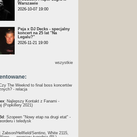
Warszawie
2026-10-07 19:00
Peja x DJ Decks - specjalny
koncert na 25 lat "Na
Legalu?"
2026-11-21 19:00
wszystkie
entowane:
 Czy The Weeknd to final boss koncertów
nych? - relacja
ex
: Najlepszy Kontakt z Fanami -
j (Popkillery 2021)
3d
: Szopeen "Nowy etap na drugi etat" -
reorderu i teledysk
: Żabson/Hellfield/Sentino, White 2115,
Wane... - premiery tygodnia (PL)