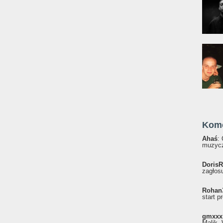
Kom
Ahaś
:
muzycz
DorisR
zagłosu
Rohan
start p
gmxxx
Malik, 