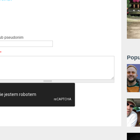
lub pseudonim
*
Popu