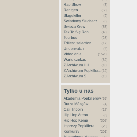
Rap Show
(3)
Rentgen
(53)
Stagekiller
(2)
Świadomy Słuchacz
(6)
Świeża Krew
(55)
Tak To Się Robi
(43)
Tourbus
(28)
Trillest. selection
(17)
Underwatch
(4)
Video dnia
(1520)
Warto czekać
(32)
Z Archiwum HH
(10)
Z Archiwum Popkillera
(12)
Z Archiwum S
(13)
Tylko u nas
Akademia Popkillerów
(65)
Burza Mózgów
(4)
Cali Trippin
(17)
Hip Hop Arena
(8)
Hip Hop Kemp
(308)
Imprezy Popkillera
(29)
Konkursy
(201)