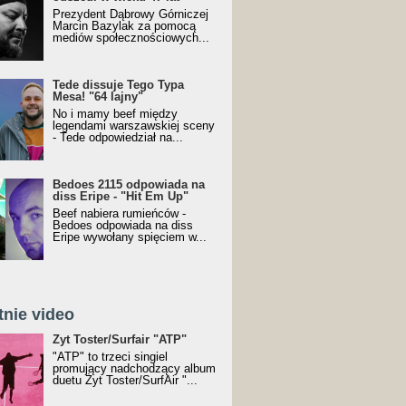
Prezydent Dąbrowy Górniczej
Marcin Bazylak za pomocą
mediów społecznościowych...
Tede dissuje Tego Typa
Mesa! "64 lajny"
No i mamy beef między
legendami warszawskiej sceny
- Tede odpowiedział na...
Bedoes 2115 odpowiada na
diss Eripe - "Hit Em Up"
Beef nabiera rumieńców -
Bedoes odpowiada na diss
Eripe wywołany spięciem w...
tnie video
Toster/SurfAir - ATP VIDEO
Żyt Toster/Surfair "ATP"
"ATP" to trzeci singiel
promujący nadchodzący album
duetu Żyt Toster/SurfAir "...