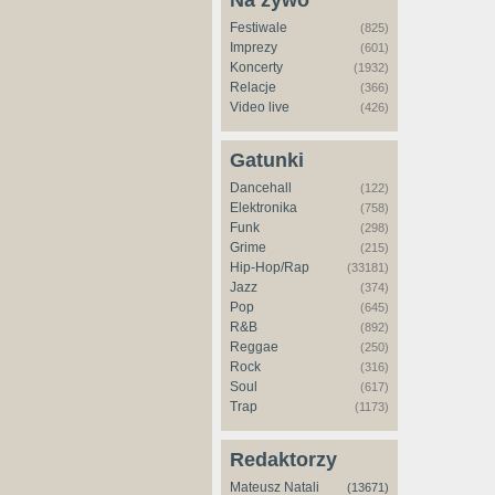
Na żywo
Festiwale
(825)
Imprezy
(601)
Koncerty
(1932)
Relacje
(366)
Video live
(426)
Gatunki
Dancehall
(122)
Elektronika
(758)
Funk
(298)
Grime
(215)
Hip-Hop/Rap
(33181)
Jazz
(374)
Pop
(645)
R&B
(892)
Reggae
(250)
Rock
(316)
Soul
(617)
Trap
(1173)
Redaktorzy
Mateusz Natali
(13671)