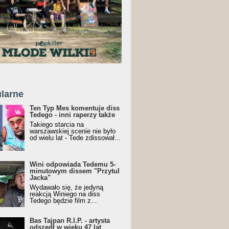
larne
Ten Typ Mes komentuje diss
Tedego - inni raperzy także
Takiego starcia na
warszawskiej scenie nie było
od wielu lat - Tede zdissował...
Wini odpowiada Tedemu 5-
minutowym dissem "Przytul
Jacka"
Wydawało się, że jedyną
reakcją Winiego na diss
Tedego będzie film z...
Bas Tajpan R.I.P. - artysta
odszedł w wieku 47 lat