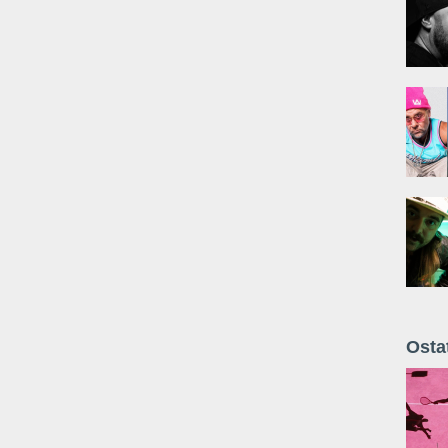
Osta
Żyt 