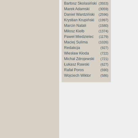
Bartosz Skolasiński
(3553)
Marek Adamski
(3059)
Daniel Wardziński
(2596)
Krystian Krupiński
(1997)
Marcin Natali
(1580)
Miłosz Kiełb
(1374)
Paweł Miedzielec
(1179)
Maciej Sulima
(1026)
Redakcja
(927)
Wiesław Kłoda
(722)
Michał Zdrojewski
(721)
Łukasz Rawski
(627)
Rafał Poros
(590)
Wojciech Wiktor
(586)