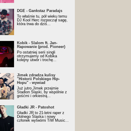
URALesko z nagrodą za
DGE - Gankstaz Paradajs
yczny/Trueschoolowy
To właśnie tu, pół wieku temu
m Roku (Popkillery 2023)
DJ Kool Herc rozpoczął sagę,
która trwa do dziś...
 - Slalom ft. Jan-
Kobik - Slalom ft. Jan-
wanie (prod. Pioneer)
Rapowanie (prod. Pioneer)
cial Music Visualiser]
Po ostatniej serii singli
otrzymujemy od Kobika
kolejny utwór i trochę...
k zdradza kulisy "Historii
Jimek zdradza kulisy
kiego Hip-Hopu" - wywiad
"Historii Polskiego Hip-
Hopu" - wywiad
Już jutro Jimek przejmie
Stadion Śląski, by wspólnie z
gośćmi i orkiestrą...
ki JR - Patoshot
Gładki JR - Patoshot
Gładki JR to 21-letni raper z
Dolnego Śląska i nowy
członek wytwórni TiW Music...