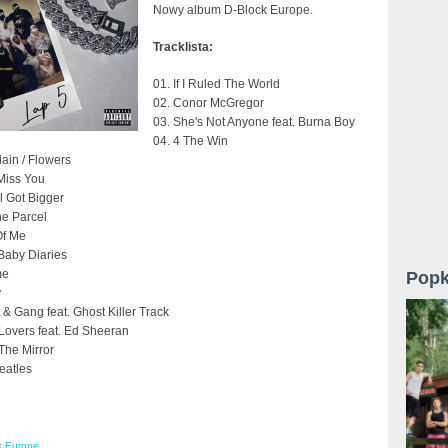
Nowy album D-Block Europe.
Tracklista:
01. If I Ruled The World
02. Conor McGregor
03. She's Not Anyone feat. Burna Boy
04. 4 The Win
lain / Flowers
Miss You
l Got Bigger
he Parcel
Of Me
Baby Diaries
me
Popk
y
 & Gang feat. Ghost Killer Track
Lovers feat. Ed Sheeran
The Mirror
eatles
k Europe