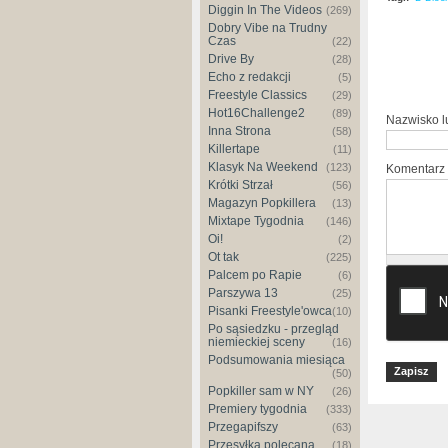
Diggin In The Videos
(269)
Dobry Vibe na Trudny
Czas
(22)
Drive By
(28)
Echo z redakcji
(5)
Freestyle Classics
(29)
Hot16Challenge2
(89)
Nazwisko 
Inna Strona
(58)
Killertape
(11)
Klasyk Na Weekend
(123)
Komentarz
Krótki Strzał
(56)
Magazyn Popkillera
(13)
Mixtape Tygodnia
(146)
Oi!
(2)
Ot tak
(225)
Palcem po Rapie
(6)
Parszywa 13
(25)
Pisanki Freestyle'owca
(10)
Po sąsiedzku - przegląd
niemieckiej sceny
(16)
Podsumowania miesiąca
(50)
Popkiller sam w NY
(26)
Premiery tygodnia
(333)
Przegapifszy
(63)
Przesyłka polecana
(18)