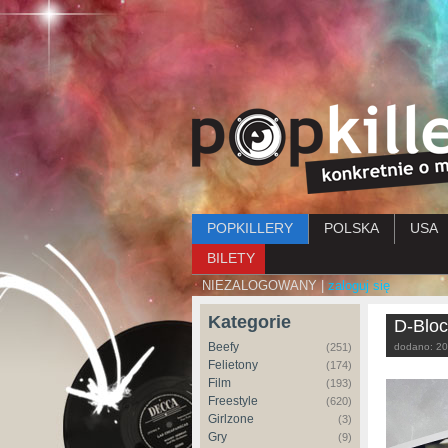
Menu główne
POPKILLERY
POLSKA
USA
BILETY
NIEZALOGOWANY |
zaloguj się
Kategorie
D-Bloc
Beefy
(251)
dodano:
20
Felietony
(174)
Film
(193)
Freestyle
(620)
Girlzone
(3)
Gry
(9)