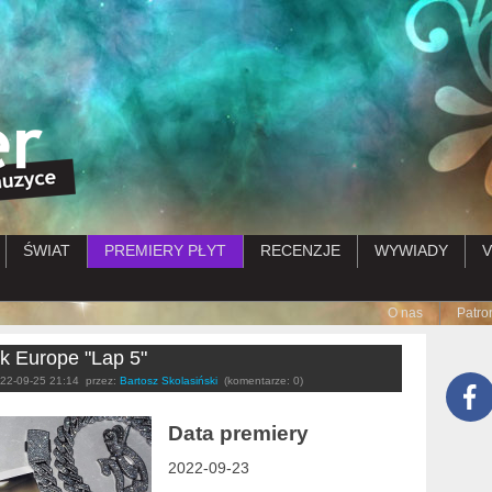
Przejdź do treści
ŚWIAT
PREMIERY PŁYT
RECENZJE
WYWIADY
V
Submenu
O nas
Patro
k Europe "Lap 5"
22-09-25 21:14
przez:
Bartosz Skolasiński
(komentarze: 0)
Data premiery
2022-09-23