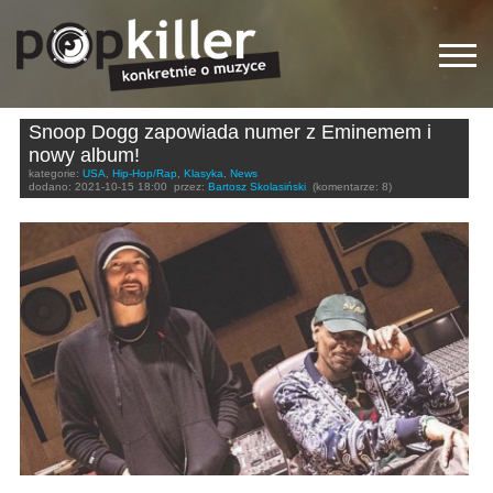
Snoop Dogg zapowiada numer z Eminemem i
nowy album!
kategorie:
USA
,
Hip-Hop/Rap
,
Klasyka
,
News
dodano:
2021-10-15 18:00
przez:
Bartosz Skolasiński
(komentarze: 8)