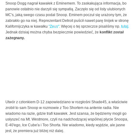
Snoop Dogg nagrał kawałek z Eminemem. To zaskakująca informacja, bo
panowie ostatnio nie darzyli się sympatią. Zaczęło się od listy ulubionych
MC's, jaką swego czasu podał Snoop. Eminem poczuł się urażony tym, że
zabrakło go na niej. Reprezentant Detroit puścił nawet parę linijek w stronę
Kalifornijczyka w kawałku
"Zeus"
. Więcej o tej sprzeczce pisaliśmy np.
tutaj
.
Jednak dzisiaj można chyba bezpiecznie powiedzieć, że
konflikt został
zażegnany.
Utwór z członkiem D-12 zapowiedziano w rozgłośni Shade45, a właściwie
zrobił to sam Snoop w rozmowie z Too Shortem na antenie radia. Nie
wiadomo na razie, gdzie trafi kawałek. Jest szansa, że będziemy mogli go
usłyszeć na Mt. Westmore, czyli na nadchodzącej wspólnej płycie Snoopa,
E-40'ego, Ice Cube'a i Too Shorta. Nie wiadomo, kiedy wyjdzie, ale jasne
jest, że premiera już bliżej niż dalej.