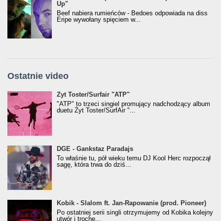
Up"
Beef nabiera rumieńców - Bedoes odpowiada na diss
Eripe wywołany spięciem w...
Ostatnie video
Żyt Toster/SurfAir - ATP VIDEO
Żyt Toster/Surfair "ATP"
"ATP" to trzeci singiel promujący nadchodzący album
duetu Żyt Toster/SurfAir "...
donGURALesko z nagrodą za
DGE - Gankstaz Paradajs
Klasyczny/Trueschoolowy Album Roku
To właśnie tu, pół wieku temu DJ Kool Herc rozpoczął
(Popkillery 2023)
sagę, która trwa do dziś...
Kobik - Slalom ft. Jan-Rapowanie (prod. Pioneer)
Kobik - Slalom ft. Jan-Rapowanie (prod. Pioneer)
[Official Music Visualiser]
Po ostatniej serii singli otrzymujemy od Kobika kolejny
utwór i trochę...