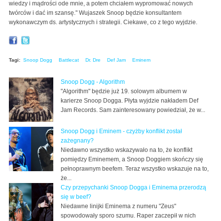
wiedzy i mądrości ode mnie, a potem chciałem wypromować nowych
twórców i dać im szansę." Wujaszek Snoop będzie konsultantem
wykonawczym ds. artystycznych i strategii. Ciekawe, co z tego wyjdzie.
Tagi:
Snoop Dogg
Battlecat
Dr. Dre
Def Jam
Eminem
Snoop Dogg - Algorithm
"Algorithm" będzie już 19. solowym albumem w
karierze Snoop Dogga. Płyta wyjdzie nakładem Def
Jam Records. Sam zainteresowany powiedział, że w...
Snoop Dogg i Eminem - czyżby konflikt został
zażegnany?
Niedawno wszystko wskazywało na to, że konflikt
pomiędzy Eminemem, a Snoop Doggiem skończy się
pełnoprawnym beefem. Teraz wszystko wskazuje na to,
że...
Czy przepychanki Snoop Dogga i Eminema przerodzą
się w beef?
Niedawne linijki Eminema z numeru "Zeus"
spowodowały sporo szumu. Raper zaczepił w nich