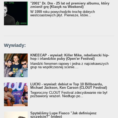
"2001" Dr. Dre - 25 lat od premiery albumu, który
zmienił grę (Klasyk na Weekend)
W 1999 roku powychodziło trochę dobrych
westcoastowych płyt. Pierwsze, które...
Wywiady:
KNEECAP - wywiad: Killer Mike, rebeliancki hip-
hop i irlandzkie puby (Open'er Festival)
Irlandzki fenomen rapowy i jedna z najciekawszych
grup na współczesnej scenie....
LUCKI - wywiad: debiut w Top 10 Billboardu,
Michael Jackson, Ken Carson (CLOUT Festival)
Tegoroczny CLOUT Festival zdecydowanie nie był
pozbawiony wrażeń. Niedługo po...
Spytaliśmy Lupe Fiasco "Jak definiujesz
szczęście?" (video)