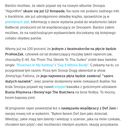
Bardzo możliwe, że utwór pojawi się na nowym albumie Snoopa.
"Algorithm"
ukaże się już 12 listopada.
Na razie nie podano żadnego info.
o trackliście, ale już udostępniono okładkę krążka, sprawdzicie ją w
premierach płyt
. Informację o dacie wydania podał do wiadomości także
Battlecat, producent od lat współpracujący ze Snoopem. Bardzo zatem
możliwe, że na nadchodzącym wydawnictwie doczekamy się kolejnego
collabo obydwu panów.
Wiemy już na 100 procent, że
jednym z beatmakerów na płycie będzie
ProHoeZak
, człowiek od lat dostarczający muzykę takim raperom jak,
chociażby E-40. Na "From Tha Streets To Tha Suites" zrobił dwa świetne
single:
"Roaches In My Ashtray"
i
"Say It Witcha Booty"
. Czekamy na to, co
przygotował tym razem. Poza tym Snoop Dogg stwierdził w show
Jimmy'ego Fallona, że
jego najnowsza płyta będzie zawierać "sporo
dużych nazwisk"
, więc pewnie dostaniemy wiele ciekawych featów. Na
Insta Snoopa pojawił się nawet
snippet
kawałka z gościnnymi udziałami
Busta Rhymesa i Benny'ego The Butchera
na bicie Nottza. To mocny,
boom bapowy joint.
W programie raper powiedział też o
nawiązaniu współpracy z Def Jam
i
swojej nowej roli w wytwórni. "Byłem fanem Def Jam jako dzieciak.
Wiedząc, jakie mają tam talenty i wiedząc o szansie, jaka na mnie czekała,
chciałem tam pójść i dać możliwości młodym arystom, okazję pozyskania