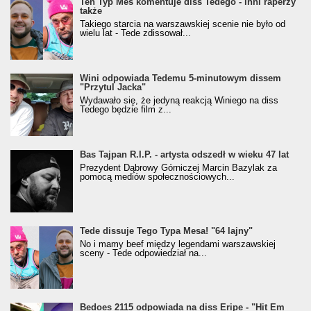
Ten Typ Mes komentuje diss Tedego - inni raperzy
także
Takiego starcia na warszawskiej scenie nie było od
wielu lat - Tede zdissował...
Wini odpowiada Tedemu 5-minutowym dissem
"Przytul Jacka"
Wydawało się, że jedyną reakcją Winiego na diss
Tedego będzie film z...
Bas Tajpan R.I.P. - artysta odszedł w wieku 47 lat
Prezydent Dąbrowy Górniczej Marcin Bazylak za
pomocą mediów społecznościowych...
Tede dissuje Tego Typa Mesa! "64 lajny"
No i mamy beef między legendami warszawskiej
sceny - Tede odpowiedział na...
Bedoes 2115 odpowiada na diss Eripe - "Hit Em