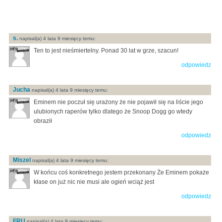
s.
napisal(a) 4 lata 9 miesięcy temu:
Ten to jest nieśmiertelny. Ponad 30 lat w grze, szacun!
odpowiedz
Jucha
napisal(a) 4 lata 9 miesięcy temu:
Eminem nie poczuł się urażony że nie pojawił się na liście jego
ulubionych raperów tylko dlatego że Snoop Dogg go wtedy
obraził
odpowiedz
Miszel
napisal(a) 4 lata 9 miesięcy temu:
W końcu coś konkretnego jestem przekonany Że Eminem pokaże
kłase on już nic nie musi ale ogień wciąż jest
odpowiedz
FRU
napisal(a) 4 lata 9 miesięcy temu: