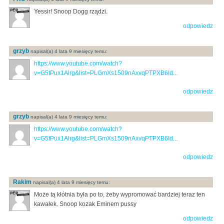
Yessir! Snoop Dogg rządzi.
odpowiedz
grzyb
napisal(a) 4 lata 9 miesięcy temu:
https://www.youtube.com/watch?
v=G5tPux1Alrg&list=PLGmXs1509nAxvqPTPXB6Id...
odpowiedz
grzyb
napisal(a) 4 lata 9 miesięcy temu:
https://www.youtube.com/watch?
v=G5tPux1Alrg&list=PLGmXs1509nAxvqPTPXB6Id...
odpowiedz
Rakim
napisal(a) 4 lata 9 miesięcy temu:
Może tą kłótnia była po to, żeby wypromować bardziej teraz ten
kawałek. Snoop kozak Eminem pussy
odpowiedz