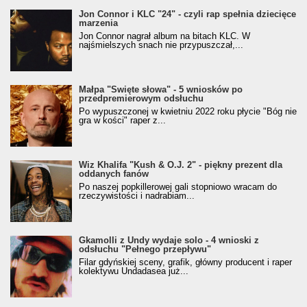
Jon Connor i KLC "24" - czyli rap spełnia dziecięce
marzenia
Jon Connor nagrał album na bitach KLC. W
najśmielszych snach nie przypuszczał,...
Małpa "Święte słowa" - 5 wniosków po
przedpremierowym odsłuchu
Po wypuszczonej w kwietniu 2022 roku płycie "Bóg nie
gra w kości" raper z...
Wiz Khalifa "Kush & O.J. 2" - piękny prezent dla
oddanych fanów
Po naszej popkillerowej gali stopniowo wracam do
rzeczywistości i nadrabiam...
Gkamolli z Undy wydaje solo - 4 wnioski z
odsłuchu "Pełnego przepływu"
Filar gdyńskiej sceny, grafik, główny producent i raper
kolektywu Undadasea już...