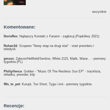
wszystkie
Komentowane:
DorisRex
: Najlepszy Kontakt z Fanami - zagłosuj (Popkillery 2021)
Rohan3d
: Szopeen "Nowy etap na drugi etat" - start preorderu i
teledysk
gmxxx
: Żabson/Hellfield/Sentino, White 2115, Malik, Wane... - premiery
tygodnia (PL)
PhilipVence
: Golden - "Music Of The Restless Sun EP" - tracklista,
okładka, preorder, klip
90s_to_pet
: Kurupt, Too Short, Tyga i inni - premiery tygodnia
Recenzje: