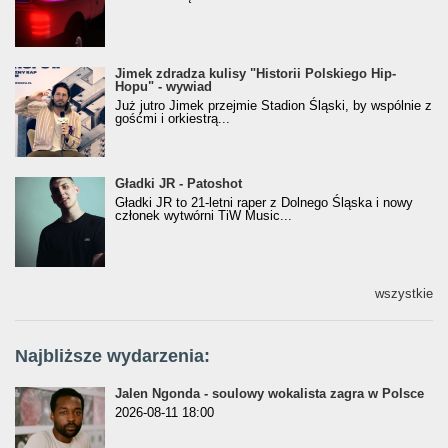
Jimek zdradza kulisy "Historii Polskiego Hip-
Jimek zdradza kulisy "Historii Polskiego Hip-
Hopu" - wywiad
Hopu" - wywiad
Już jutro Jimek przejmie Stadion Śląski, by wspólnie z
gośćmi i orkiestrą...
Gładki JR - Patoshot
Gładki JR - Patoshot
Gładki JR to 21-letni raper z Dolnego Śląska i nowy
członek wytwórni TiW Music...
wszystkie
Najbliższe wydarzenia:
Jalen Ngonda - soulowy wokalista zagra w Polsce
2026-08-11 18:00