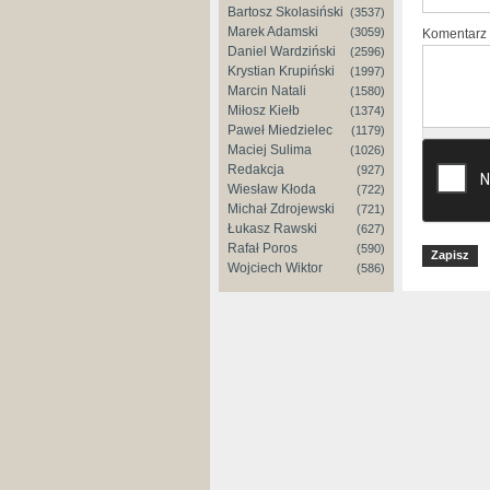
Bartosz Skolasiński
(3537)
Marek Adamski
(3059)
Komentarz
Daniel Wardziński
(2596)
Krystian Krupiński
(1997)
Marcin Natali
(1580)
Miłosz Kiełb
(1374)
Paweł Miedzielec
(1179)
Maciej Sulima
(1026)
Redakcja
(927)
Wiesław Kłoda
(722)
Michał Zdrojewski
(721)
Łukasz Rawski
(627)
Rafał Poros
(590)
Wojciech Wiktor
(586)