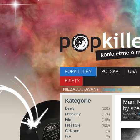
Menu główne
POPKILLERY
POLSKA
USA
BILETY
NIEZALOGOWANY |
zaloguj się
Kategorie
Mam Na
by spe
Beefy
(251)
Felietony
kategorie:
(174)
dodano:
20
Film
(193)
Freestyle
(620)
Girlzone
(3)
Gry
(9)