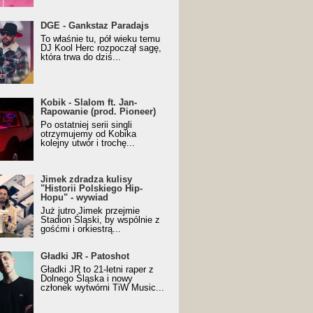
URALesko z nagrodą za
DGE - Gankstaz Paradajs
yczny/Trueschoolowy
To właśnie tu, pół wieku temu
m Roku (Popkillery 2023)
DJ Kool Herc rozpoczął sagę,
która trwa do dziś...
 - Slalom ft. Jan-
Kobik - Slalom ft. Jan-
wanie (prod. Pioneer)
Rapowanie (prod. Pioneer)
cial Music Visualiser]
Po ostatniej serii singli
otrzymujemy od Kobika
kolejny utwór i trochę...
k zdradza kulisy "Historii
Jimek zdradza kulisy
kiego Hip-Hopu" - wywiad
"Historii Polskiego Hip-
Hopu" - wywiad
Już jutro Jimek przejmie
Stadion Śląski, by wspólnie z
gośćmi i orkiestrą...
ki JR - Patoshot
Gładki JR - Patoshot
Gładki JR to 21-letni raper z
Dolnego Śląska i nowy
członek wytwórni TiW Music...