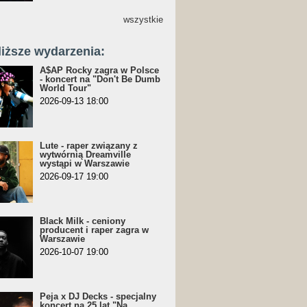
wszystkie
liższe wydarzenia:
A$AP Rocky zagra w Polsce
- koncert na "Don't Be Dumb
World Tour"
2026-09-13 18:00
Lute - raper związany z
wytwórnią Dreamville
wystąpi w Warszawie
2026-09-17 19:00
Black Milk - ceniony
producent i raper zagra w
Warszawie
2026-10-07 19:00
Peja x DJ Decks - specjalny
koncert na 25 lat "Na