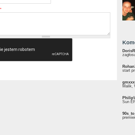
*
Kom
DorisR
zagłosu
Rohan
start p
gmxxx
Malik, 
Philip
Sun EP"
90s_to
premie