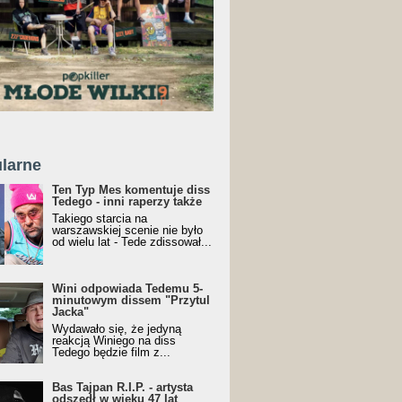
larne
Ten Typ Mes komentuje diss
Tedego - inni raperzy także
Takiego starcia na
warszawskiej scenie nie było
od wielu lat - Tede zdissował...
Wini odpowiada Tedemu 5-
minutowym dissem "Przytul
Jacka"
Wydawało się, że jedyną
reakcją Winiego na diss
Tedego będzie film z...
Bas Tajpan R.I.P. - artysta
odszedł w wieku 47 lat