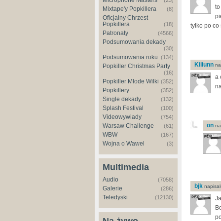
Microphone Masters
(23)
to
Mixtape'y Popkillera
(8)
pi
Oficjalny Chrzest
Popkillera
(18)
tylko po co
Patronaty
(4566)
Podsumowania dekady
(30)
Podsumowania roku
(134)
Kiiiunn
nap
Popkiller Christmas Party
(16)
a 
Popkiller Młode Wilki
(352)
na
Popkillery
(352)
Single dekady
(132)
Splash Festival
(100)
Videowywiady
(754)
on
Warsaw Challenge
(61)
nap
WBW
(167)
Wojna o Wawel
(3)
Multimedia
Audio
(7058)
bjk
napisal
Galerie
(286)
Teledyski
(12130)
Ja
Bo
po