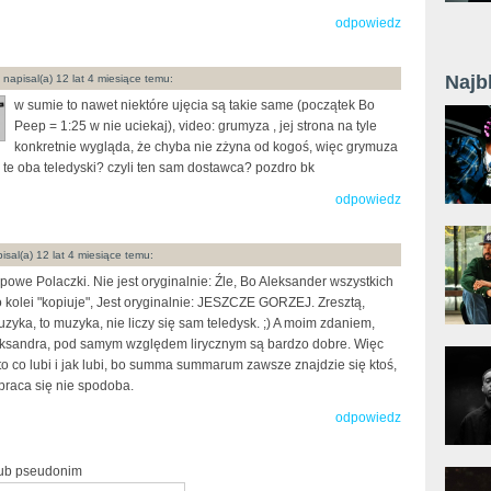
odpowiedz
Najb
napisal(a) 12 lat 4 miesiące temu:
w sumie to nawet niektóre ujęcia są takie same (początek Bo
Peep = 1:25 w nie uciekaj), video: grumyza , jej strona na tyle
konkretnie wygląda, że chyba nie zżyna od kogoś, więc grymuza
a te oba teledyski? czyli ten sam dostawca? pozdro bk
odpowiedz
isal(a) 12 lat 4 miesiące temu:
powe Polaczki. Nie jest oryginalnie: Źle, Bo Aleksander wszystkich
 kolei "kopiuje", Jest oryginalnie: JESZCZE GORZEJ. Zresztą,
zyka, to muzyka, nie liczy się sam teledysk. ;) A moim zdaniem,
eksandra, pod samym względem lirycznym są bardzo dobre. Więc
 to co lubi i jak lubi, bo summa summarum zawsze znajdzie się ktoś,
praca się nie spodoba.
odpowiedz
lub pseudonim