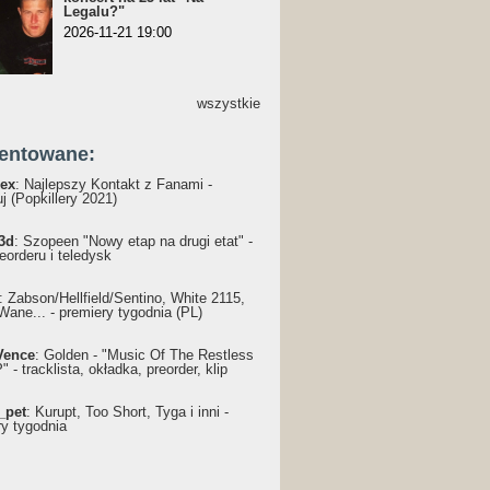
Legalu?"
2026-11-21 19:00
wszystkie
entowane:
ex
: Najlepszy Kontakt z Fanami -
j (Popkillery 2021)
3d
: Szopeen "Nowy etap na drugi etat" -
reorderu i teledysk
: Żabson/Hellfield/Sentino, White 2115,
Wane... - premiery tygodnia (PL)
Vence
: Golden - "Music Of The Restless
 - tracklista, okładka, preorder, klip
_pet
: Kurupt, Too Short, Tyga i inni -
ry tygodnia