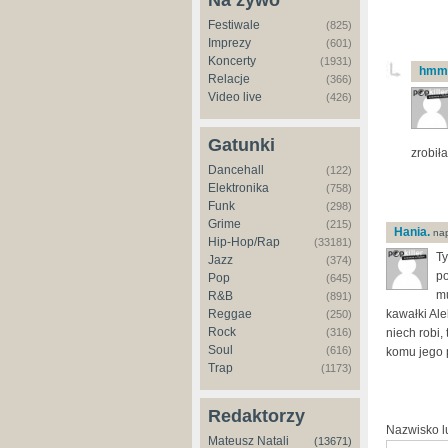
Na żywo
Festiwale
(825)
Imprezy
(601)
Koncerty
(1931)
hmm
Relacje
(366)
Video live
(426)
Gatunki
zrobił
Dancehall
(122)
Elektronika
(758)
Funk
(298)
Grime
(215)
Hania.
nap
Hip-Hop/Rap
(33181)
Ty
Jazz
(374)
po
Pop
(645)
mu
R&B
(891)
Reggae
kawałki Al
(250)
Rock
(316)
niech robi,
Soul
(616)
komu jego 
Trap
(1173)
Redaktorzy
Nazwisko 
Mateusz Natali
(13671)