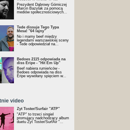
Prezydent Dąbrowy Górniczej
Marcin Bazylak za pomocą
mediów społecznościowych...
Tede dissuje Tego Typa
Mesa! "64 lajny"
No i mamy beef między
legendami warszawskiej sceny
- Tede odpowiedział na...
Bedoes 2115 odpowiada na
diss Eripe - "Hit Em Up"
Beef nabiera rumieńców -
Bedoes odpowiada na diss
Eripe wywołany spięciem w...
tnie video
Toster/SurfAir - ATP VIDEO
Żyt Toster/Surfair "ATP"
"ATP" to trzeci singiel
promujący nadchodzący album
duetu Żyt Toster/SurfAir "...