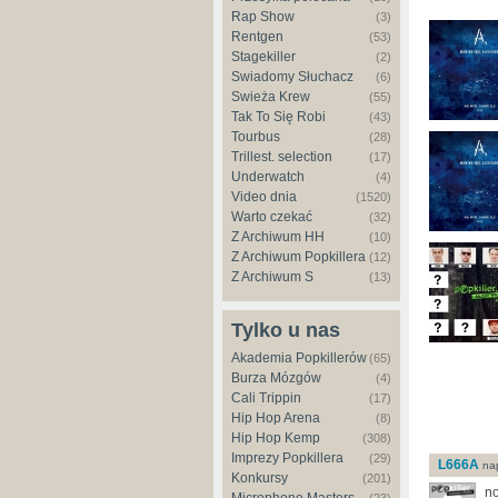
Rap Show
(3)
Rentgen
(53)
Stagekiller
(2)
Świadomy Słuchacz
(6)
Świeża Krew
(55)
Tak To Się Robi
(43)
Tourbus
(28)
Trillest. selection
(17)
Underwatch
(4)
Video dnia
(1520)
Warto czekać
(32)
Z Archiwum HH
(10)
Z Archiwum Popkillera
(12)
Z Archiwum S
(13)
Tylko u nas
Akademia Popkillerów
(65)
Burza Mózgów
(4)
Cali Trippin
(17)
Hip Hop Arena
(8)
Hip Hop Kemp
(308)
Imprezy Popkillera
(29)
L666A
nap
Konkursy
(201)
no