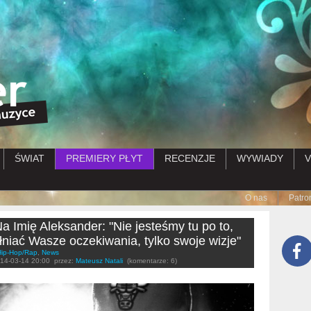
Przejdź do treści
ŚWIAT
PREMIERY PŁYT
RECENZJE
WYWIADY
V
Submenu
O nas
Patro
 Imię Aleksander: "Nie jesteśmy tu po to,
łniać Wasze oczekiwania, tylko swoje wizje"
Hip-Hop/Rap
,
News
14-03-14 20:00
przez:
Mateusz Natali
(komentarze: 6)