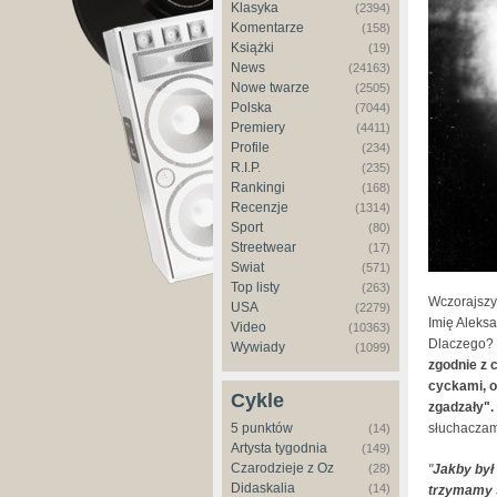
Klasyka
(2394)
Komentarze
(158)
Książki
(19)
News
(24163)
Nowe twarze
(2505)
Polska
(7044)
Premiery
(4411)
Profile
(234)
R.I.P.
(235)
Rankingi
(168)
Recenzje
(1314)
Sport
(80)
Streetwear
(17)
Świat
(571)
Top listy
(263)
Wczorajszy
USA
(2279)
Imię Aleksa
Video
(10363)
Dlaczego?
Wywiady
(1099)
zgodnie z 
cyckami, o
Cykle
zgadzały".
5 punktów
słuchaczami
(14)
Artysta tygodnia
(149)
Czarodzieje z Oz
(28)
"
Jakby był 
Didaskalia
(14)
trzymamy s