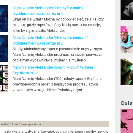
Mam Na Imię Aleksander "Nie myśl o mnie źle" -
przedpremierowa recenzja nr 1
Skąd on się wziął? Można by odpowiedzieć, że z 71, czyli
miejsca, gdzie raperów, którzy kładą nacisk na emocje,
kilku by się znalazło. Aleksander,...
Mam Na Imię Aleksander "Nie myśl o mnie źle" -
przedpremierowa recenzja nr 2
Młody, utalentowany raper o pseudonimie artystycznym
Mam Na Imię Aleksander prosi nas na swoim pierwszym
oficjalnym wydawnictwie, byśmy nie myśleli o...
Mam Na Imię Aleksander ósmym Młodym Wilkiem
Popkillera 2013
Mam Na Imię Aleksander ('91) - młody raper z Gryfina to
prawdopodobnie jeden z najszybciej progresujących
zawodników w kraju. Niech świadczy o tym...
Osta
Żyt 
isal(a) 12 lat 4 miesiące temu:
 niezła wizja artystyczna, kawałek co najmniej średni gdyby nie klip