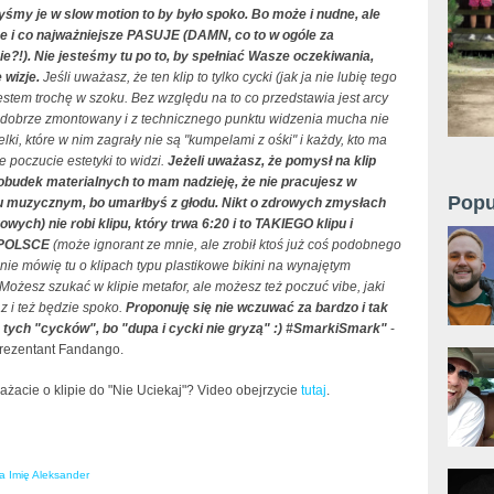
yśmy je w slow motion to by było spoko. Bo może i nudne, ale
 i co najważniejsze PASUJE (DAMN, co to w ogóle za
ie?!). Nie jesteśmy tu po to, by spełniać Wasze oczekiwania,
 wizje.
Jeśli uważasz, że ten klip to tylko cycki (jak ja nie lubię tego
jestem trochę w szoku. Bez względu na to co przedstawia jest arcy
, dobrze zmontowany i z technicznego punktu widzenia mucha nie
lki, które w nim zagrały nie są "kumpelami z ośki" i każdy, kto ma
e poczucie estetyki to widzi.
Jeżeli uważasz, że pomysł na klip
obudek materialnych to mam nadzieję, że nie pracujesz w
Popu
 muzycznym, bo umarłbyś z głodu. Nikt o zdrowych zmysłach
wych) nie robi klipu, który trwa 6:20 i to TAKIEGO klipu i
 POLSCE
(może ignorant ze mnie, ale zrobił ktoś już coś podobnego
i nie mówię tu o klipach typu plastikowe bikini na wynajętym
Możesz szukać w klipie metafor, ale możesz też poczuć vibe, jaki
z i też będzie spoko.
Proponuję się nie wczuwać za bardzo i tak
 tych "cycków", bo "dupa i cycki nie gryzą" :) #SmarkiSmark"
-
prezentant Fandango.
żacie o klipie do "Nie Uciekaj"? Video obejrzycie
tutaj
.
 Imię Aleksander