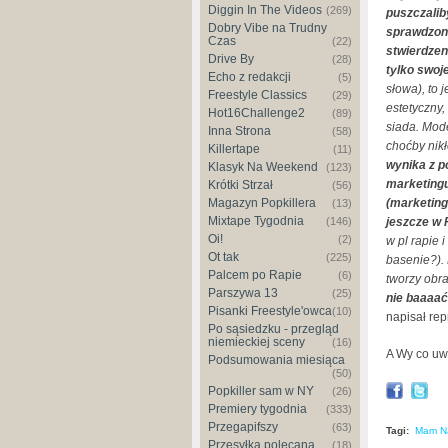
Diggin In The Videos
(269)
puszczalib
Dobry Vibe na Trudny
sprawdzone
Czas
(22)
stwierdzen
Drive By
(28)
tylko swoje
Echo z redakcji
(5)
słowa), to 
Freestyle Classics
(29)
estetyczny
Hot16Challenge2
(89)
siada. Mode
Inna Strona
(58)
choćby nikł
Killertape
(11)
wynika z p
Klasyk Na Weekend
(123)
marketingu
Krótki Strzał
(56)
Magazyn Popkillera
(marketingo
(13)
Mixtape Tygodnia
(146)
jeszcze w
Oi!
(2)
w pl rapie 
Ot tak
(225)
basenie?). 
Palcem po Rapie
(6)
tworzy obra
Parszywa 13
(25)
nie baaaać
Pisanki Freestyle'owca
(10)
napisał re
Po sąsiedzku - przegląd
niemieckiej sceny
(16)
A Wy co uwa
Podsumowania miesiąca
(50)
Popkiller sam w NY
(26)
Premiery tygodnia
(333)
Przegapifszy
(63)
Tagi:
Mam Na
Przesyłka polecana
(18)