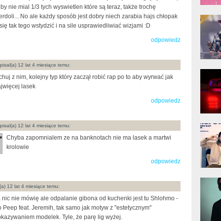
 by nie mial 1/3 tych wyswietlen które są teraz, także trochę
erdoli... No ale każdy sposób jest dobry niech zarabia hajs chłopak
donG
Klas
 się tak tego wstydzić i na sile usprawiedliwiać wizjami :D
Albu
odpowiedz
isal(a) 12 lat 4 miesiące temu:
Kobik
chuj z nim, kolejny typ który zaczął robić rap po to aby wyrwać jak
Rapo
[Offi
jwięcej lasek
odpowiedz
Jime
isal(a) 12 lat 4 miesiące temu:
Pols
Chyba zapomnialem ze na banknotach nie ma lasek a martwi
krolowie
odpowiedz
Gład
(a) 12 lat 4 miesiące temu:
 nic nie mówię ale odpalanie gibona od kuchenki jest tu Shlohmo -
 Peep feat. Jeremih, tak samo jak motyw z "estetycznym"
kazywaniem modelek. Tyle, że parę lig wyżej.