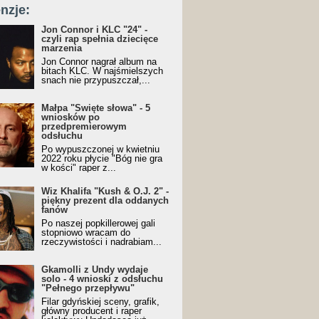
nzje:
Jon Connor i KLC "24" -
czyli rap spełnia dziecięce
marzenia
Jon Connor nagrał album na
bitach KLC. W najśmielszych
snach nie przypuszczał,...
Małpa "Święte słowa" - 5
wniosków po
przedpremierowym
odsłuchu
Po wypuszczonej w kwietniu
2022 roku płycie "Bóg nie gra
w kości" raper z...
Wiz Khalifa "Kush & O.J. 2" -
piękny prezent dla oddanych
fanów
Po naszej popkillerowej gali
stopniowo wracam do
rzeczywistości i nadrabiam...
Gkamolli z Undy wydaje
solo - 4 wnioski z odsłuchu
"Pełnego przepływu"
Filar gdyńskiej sceny, grafik,
główny producent i raper