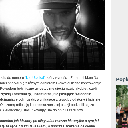
 klip do numeru
"Nie Uciekaj"
, który wypuścili Egotrue i Mam Na
Popk
nder spotkał się z różnym odbiorem i wywołał liczne kontrowersje.
Powodem były liczne artystyczne ujęcia nagich kobiet, czyli,
częścią komentarzy, "nadmierne, nie pasujące świecenie
dciągające od muzyki, wynikające z tego, by odsłony i hajs się
Obszerną refleksją i komentarzem z tej okazji podzielił się ze
 Aleksander, ustosunkowując się do opinii i zarzutów.
oneshot jak idziemy po ulicy, albo rzewna historyjka o tym jak
ię za ręce z jakimiś laskami, a podczas zbliżenia na dłonie