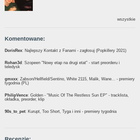
wszystkie
Komentowane:
DorisRex
: Najlepszy Kontakt z Fanami - zagłosuj (Popkillery 2021)
Rohan3d
: Szopeen "Nowy etap na drugi etat" - start preorderu i
teledysk
gmxxx
: Żabson/Hellfield/Sentino, White 2115, Malik, Wane... - premiery
tygodnia (PL)
PhilipVence
: Golden - "Music Of The Restless Sun EP" - tracklista,
okładka, preorder, klip
90s_to_pet
: Kurupt, Too Short, Tyga i inni - premiery tygodnia
Recenzje: