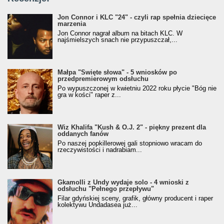
Jon Connor i KLC "24" - czyli rap spełnia dziecięce
marzenia
Jon Connor nagrał album na bitach KLC. W
najśmielszych snach nie przypuszczał,...
Małpa "Święte słowa" - 5 wniosków po
przedpremierowym odsłuchu
Po wypuszczonej w kwietniu 2022 roku płycie "Bóg nie
gra w kości" raper z...
Wiz Khalifa "Kush & O.J. 2" - piękny prezent dla
oddanych fanów
Po naszej popkillerowej gali stopniowo wracam do
rzeczywistości i nadrabiam...
Gkamolli z Undy wydaje solo - 4 wnioski z
odsłuchu "Pełnego przepływu"
Filar gdyńskiej sceny, grafik, główny producent i raper
kolektywu Undadasea już...