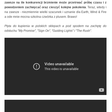
zawsze na tle konkurencji brzmienie może przetrwać próbę czasu i z
powodzeniem zachwycać oraz cieszyć kolejne pokolenia
. Teraz, wtedy i
na zawsze - niezmiennie wielki szacunek i uznanie dla Earth, Wind & Fire
a ode mnie mocna szkolna czwórka z plusem. Brawo!
Płyta do kupienia w polskich sklepach a pod spodem na zachętę do
odsłuchu "My Promise", "Sign On", "Guiding Lights" i "The Rush".
Earth, Wind & Fire - My Promise (Audio)
Earth Wind & Fire...Sign On..2013.