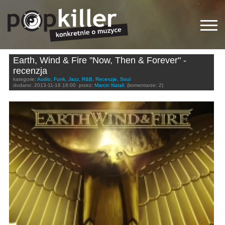
Earth, Wind & Fire "Now, Then & Forever" -
recenzja
kategorie:
Audio
,
Funk
,
Jazz
,
R&B
,
Recenzje
,
Soul
dodano:
2013-11-16 16:00
przez:
Marcin Natali
(komentarze: 2)