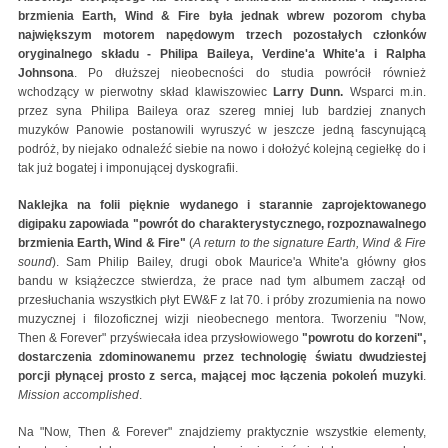
brzmienia Earth, Wind & Fire była jednak wbrew pozorom chyba
największym motorem napędowym trzech pozostałych członków
oryginalnego składu - Philipa Baileya, Verdine'a White'a i Ralpha
Johnsona
. Po dłuższej nieobecności do studia powrócił również
wchodzący w pierwotny skład klawiszowiec
Larry Dunn.
Wsparci m.in.
przez syna Philipa Baileya oraz szereg mniej lub bardziej znanych
muzyków Panowie postanowili wyruszyć w jeszcze jedną fascynującą
podróż, by niejako odnaleźć siebie na nowo i dołożyć kolejną cegiełkę do i
tak już bogatej i imponującej dyskografii.
Naklejka na folii pięknie wydanego i starannie zaprojektowanego
digipaku zapowiada "powrót do charakterystycznego, rozpoznawalnego
brzmienia Earth, Wind & Fire"
(
A return to the signature Earth, Wind & Fire
sound
). Sam Philip Bailey, drugi obok Maurice'a White'a główny głos
bandu w książeczce stwierdza, że prace nad tym albumem zaczął od
przesłuchania wszystkich płyt EW&F z lat 70. i próby zrozumienia na nowo
muzycznej i filozoficznej wizji nieobecnego mentora. Tworzeniu "Now,
Then & Forever" przyświecała idea przysłowiowego
"powrotu do korzeni",
dostarczenia zdominowanemu przez technologię światu dwudziestej
porcji płynącej prosto z serca, mającej moc łączenia pokoleń muzyki
.
Mission accomplished
.
Na "Now, Then & Forever" znajdziemy praktycznie wszystkie elementy,