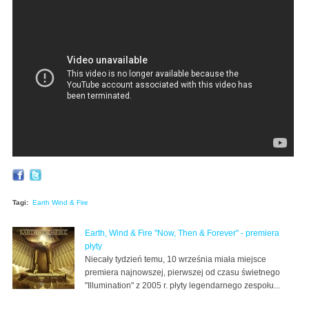
EW & F - The Rush
Tagi:
Earth Wind & Fire
Earth, Wind & Fire "Now, Then & Forever" - premiera
płyty
Niecały tydzień temu, 10 września miała miejsce
premiera najnowszej, pierwszej od czasu świetnego
"Illumination" z 2005 r. płyty legendarnego zespołu...