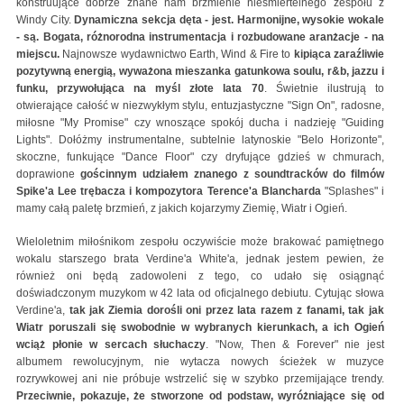
konstruujące dobrze znane nam brzmienie nieśmiertelnego zespołu z
Windy City.
Dynamiczna sekcja dęta - jest. Harmonijne, wysokie wokale
- są. Bogata, różnorodna instrumentacja i rozbudowane aranżacje - na
miejscu.
Najnowsze wydawnictwo Earth, Wind & Fire to
kipiąca zaraźliwie
pozytywną energią, wyważona mieszanka gatunkowa soulu, r&b, jazzu i
funku, przywołująca na myśl złote lata 70
. Świetnie ilustrują to
otwierające całość w niezwykłym stylu, entuzjastyczne "Sign On", radosne,
miłosne "My Promise" czy wnoszące spokój ducha i nadzieję "Guiding
Lights". Dołóżmy instrumentalne, subtelnie latynoskie "Belo Horizonte",
skoczne, funkujące "Dance Floor" czy dryfujące gdzieś w chmurach,
doprawione
gościnnym udziałem znanego z soundtracków do filmów
Spike'a Lee trębacza i kompozytora Terence'a Blancharda
"Splashes" i
mamy całą paletę brzmień, z jakich kojarzymy Ziemię, Wiatr i Ogień.
Wieloletnim miłośnikom zespołu oczywiście może brakować pamiętnego
wokalu starszego brata Verdine'a White'a, jednak jestem pewien, że
również oni będą zadowoleni z tego, co udało się osiągnąć
doświadczonym muzykom w 42 lata od oficjalnego debiutu. Cytując słowa
Verdine'a,
tak jak Ziemia dorośli oni przez lata razem z fanami, tak jak
Wiatr poruszali się swobodnie w wybranych kierunkach, a ich Ogień
wciąż płonie w sercach słuchaczy
. "Now, Then & Forever" nie jest
albumem rewolucyjnym, nie wytacza nowych ścieżek w muzyce
rozrywkowej ani nie próbuje wstrzelić się w szybko przemijające trendy.
Przeciwnie, pokazuje, że stworzone od podstaw, wyróżniające się od