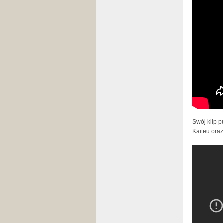
prod. S
Swój klip p
Kaiteu oraz
Igrekzet