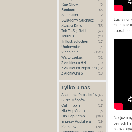
Rap Show
(3)
Rentgen
(53)
Stagekiller
(2)
Luźny nume
Świadomy Słuchacz
(6)
mindstate'u
Świeża Krew
(55)
trueschool,
Tak To Się Robi
(43)
Tourbus
(28)
Trillest. selection
(17)
Quebonaf
Underwatch
(4)
Video dnia
(1520)
Warto czekać
(32)
Z Archiwum HH
(10)
Z Archiwum Popkillera
(12)
Z Archiwum S
(13)
Tylko u nas
Akademia Popkillerów
(65)
Burza Mózgów
(4)
Cali Trippin
(17)
Hip Hop Arena
(8)
Hip Hop Kemp
(308)
Jak już o b
Imprezy Popkillera
(29)
celnych lin
Konkursy
(201)
coraz akty