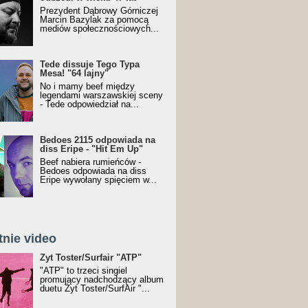
Prezydent Dąbrowy Górniczej
Marcin Bazylak za pomocą
mediów społecznościowych...
Tede dissuje Tego Typa
Mesa! "64 lajny"
No i mamy beef między
legendami warszawskiej sceny
- Tede odpowiedział na...
Bedoes 2115 odpowiada na
diss Eripe - "Hit Em Up"
Beef nabiera rumieńców -
Bedoes odpowiada na diss
Eripe wywołany spięciem w...
tnie video
Toster/SurfAir - ATP VIDEO
Żyt Toster/Surfair "ATP"
"ATP" to trzeci singiel
promujący nadchodzący album
duetu Żyt Toster/SurfAir "...