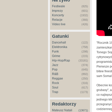
Na żywo
Festiwale
(825)
Imprezy
(601)
Koncerty
(1932)
Relacje
(366)
Video live
(426)
Gatunki
Dancehall
"Rocznik 1
(122)
Elektronika
(758)
zamieszkan
Funk
(298)
Tonego Sop
Grime
(215)
cytrynowych
Hip-Hop/Rap
(33181)
programista
Jazz
(374)
Pierwsze p
Pop
(645)
bitew frees
R&B
(892)
sam Somal
Reggae
(250)
Rock
(316)
Obecnie k
Soul
(617)
grubasy", a
Trap
(1173)
co najleps
jednego ki
Redaktorzy
przegranych
codziennego
Mateusz Natali
(13671)