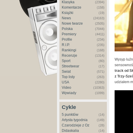
Klasyka
(2394)
Komentarze
(158)
Książki
(19)
News
(24163)
Nowe twarze
(2505)
Polska
(7044)
Premiery
(4411)
Profile
(234)
R.I.P.
(235)
Rankingi
(168)
Recenzje
(1314)
Wysyp luźn
Sport
(80)
sensowność
Streetwear
(17)
track od S
Świat
(571)
z Trzy-Sz
Top listy
(263)
udziałem m.
USA
(2280)
Video
(10363)
Wywiady
Skorup 
(1099)
Cykle
5 punktów
(14)
Artysta tygodnia
(149)
Czarodzieje z Oz
(28)
Didaskalia
(14)