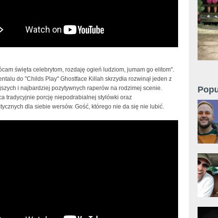
ócam święta celebrytom, rozdaję ogień ludziom, jumam go elitom".
ntalu do "Childs Play" Ghostface Killah skrzydła rozwinął jeden z
jszych i najbardziej pozytywnych raperów na rodzimej scenie.
Popu
a tradycyjnie porcję niepodrabialnej stylówki oraz
tycznych dla siebie wersów. Gość, którego nie da się nie lubić.
Truskul