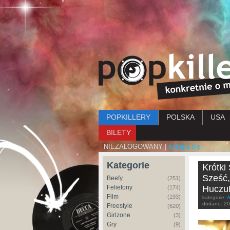
Menu główne
POPKILLERY
POLSKA
USA
BILETY
NIEZALOGOWANY |
zaloguj się
Kategorie
Krótki
Sześć,
Beefy
(251)
Felietony
Huczu
(174)
Film
(193)
kategorie:
A
dodano:
20
Freestyle
(620)
Girlzone
(3)
Gry
(9)