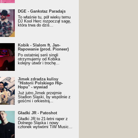
URALesko z nagrodą za
DGE - Gankstaz Paradajs
yczny/Trueschoolowy
To właśnie tu, pół wieku temu
m Roku (Popkillery 2023)
DJ Kool Herc rozpoczął sagę,
która trwa do dziś...
 - Slalom ft. Jan-
Kobik - Slalom ft. Jan-
wanie (prod. Pioneer)
Rapowanie (prod. Pioneer)
cial Music Visualiser]
Po ostatniej serii singli
otrzymujemy od Kobika
kolejny utwór i trochę...
k zdradza kulisy "Historii
Jimek zdradza kulisy
kiego Hip-Hopu" - wywiad
"Historii Polskiego Hip-
Hopu" - wywiad
Już jutro Jimek przejmie
Stadion Śląski, by wspólnie z
gośćmi i orkiestrą...
ki JR - Patoshot
Gładki JR - Patoshot
Gładki JR to 21-letni raper z
Dolnego Śląska i nowy
członek wytwórni TiW Music...