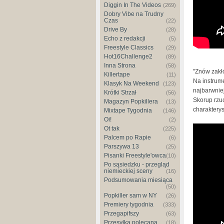
Diggin In The Videos
(269)
Dobry Vibe na Trudny
Czas
(22)
Drive By
(28)
Echo z redakcji
(5)
Freestyle Classics
(29)
Hot16Challenge2
(89)
Inna Strona
(58)
"Znów zakł
Killertape
(11)
Na instrume
Klasyk Na Weekend
(123)
najbarwnie
Krótki Strzał
(56)
Skorup rzuc
Magazyn Popkillera
(13)
charakterys
Mixtape Tygodnia
(146)
Oi!
(2)
Zioło - 
Ot tak
(225)
Palcem po Rapie
(6)
Parszywa 13
(25)
Pisanki Freestyle'owca
(10)
Po sąsiedzku - przegląd
niemieckiej sceny
(16)
Podsumowania miesiąca
(50)
Popkiller sam w NY
(26)
Premiery tygodnia
(333)
Przegapifszy
(63)
Przesyłka polecana
(18)