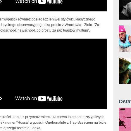
r wypuścił również posiadacz leniwej stylówki, klasycznego
 i bystrego obserwacyjnego oka prosto z Wrocławia - Zioło. "Za
 oldschool, newschool, po prostu za rap toastów multum".
ide - Hossa (ft. Trzy-Sześć, prod. Lanek)
Osta
Żyt 
ystrości i rapie z przymrużeniem oka mowa to pełen uszczypliwych,
ijek numer "Hossa" wypuścili Quebonafide z Trzy-Sześciem na bicie
wniejszego ostatnio Lanka.