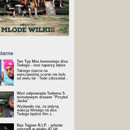
larne
Ten Typ Mes komentuje diss
Tedego - inni raperzy także
Takiego starcia na
warszawskiej scenie nie było
od wielu lat - Tede zdissował...
Wini odpowiada Tedemu 5-
minutowym dissem "Przytul
Jacka"
Wydawało się, że jedyną
reakcją Winiego na diss
Tedego będzie film z...
Bas Tajpan R.I.P. - artysta
odszedł w wieku 47 lat