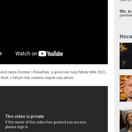
INIMA
90s_to
premie
Rece
uścili także Domber i RybaRwp, a gościnnie nasz Młody Wilk 2011 -
 Bedi, z którym Kitu ostatnio nagrał cały album.
 x Wicher x Ad.M.a - To Nie Mit (prod. NoTime)