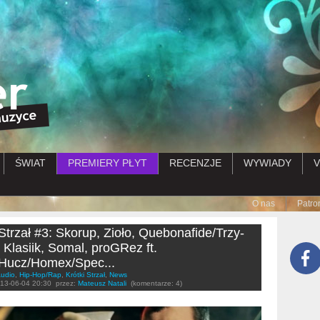
Przejdź do treści
ŚWIAT
PREMIERY PŁYT
RECENZJE
WYWIADY
V
Submenu
O nas
Patro
 Strzał #3: Skorup, Zioło, Quebonafide/Trzy-
 Klasiik, Somal, proGRez ft.
Hucz/Homex/Spec...
udio
,
Hip-Hop/Rap
,
Krótki Strzał
,
News
13-06-04 20:30
przez:
Mateusz Natali
(komentarze: 4)