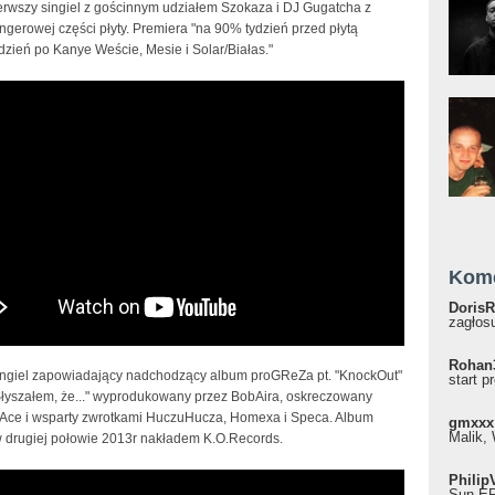
erwszy singiel z gościnnym udziałem Szokaza i DJ Gugatcha z
ngerowej części płyty. Premiera "na 90% tydzień przed płytą
ydzień po Kanye Weście, Mesie i Solar/Białas."
 - Słyszałem,że.. feat. HuczuHucz,Homex,Spec
obAir, wosk: DJ ACE)
Kom
DorisR
zagłosu
Rohan
ingiel zapowiadający nadchodzący album proGReZa pt. "KnockOut"
start p
Słyszałem, że..." wyprodukowany przez BobAira, oskreczowany
 Ace i wsparty zwrotkami HuczuHucza, Homexa i Speca. Album
gmxxx
Malik, 
w drugiej połowie 2013r nakładem K.O.Records.
Philip
RybaRwp feat. BediRwp, Kaiteu - Jeden z Setek
Sun EP"