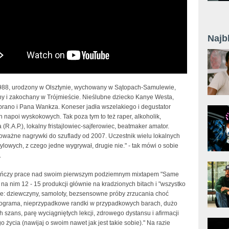
Najb
988, urodzony w Olsztynie, wychowany w Sątopach-Samulewie,
y i zakochany w Trójmieście. Nieślubne dziecko Kanye Westa,
rano i Pana Wankza. Koneser jadła wszelakiego i degustator
 napoi wyskokowych. Tak poza tym to też raper, alkoholik,
 (R.A.P.), lokalny fristajlowiec-sajferowiec, beatmaker amator.
oważne nagrywki do szuflady od 2007. Uczestnik wielu lokalnych
tylowych, z czego jedne wygrywał, drugie nie." - tak mówi o sobie
.
ończy prace nad swoim pierwszym podziemnym mixtapem "Same
 na nim 12 - 15 produkcji głównie na kradzionych bitach i "wszystko
ze: dziewczyny, samoloty, bezsensowne próby zrzucania choć
lograma, nieprzypadkowe randki w przypadkowych barach, dużo
 szans, parę wyciągniętych lekcji, zdrowego dystansu i afirmacji
 życia (nawijaj o swoim nawet jak jest takie sobie)." Na razie