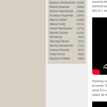
puszcza pi
Bartosz Skolasiński
(3538)
bardziej ba
Marek Adamski
(3059)
W.E.N.Y., t
Daniel Wardziński
(2596)
Krystian Krupiński
(1997)
proGReZ
Marcin Natali
(1580)
Miłosz Kiełb
(1374)
(prod.B
Paweł Miedzielec
(1179)
Maciej Sulima
(1026)
Redakcja
(927)
Wiesław Kłoda
(722)
Michał Zdrojewski
(721)
Łukasz Rawski
(627)
Rafał Poros
(590)
Wojciech Wiktor
(586)
Pierwszy s
to numer "
przez DJ-a
ukaże się 
Domber/