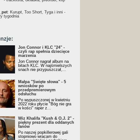
_pet
: Kurupt, Too Short, Tyga i inni -
ry tygodnia
nzje:
Jon Connor i KLC "24" -
czyli rap spełnia dziecięce
marzenia
Jon Connor nagrał album na
bitach KLC. W najśmielszych
snach nie przypuszczał,...
Małpa "Święte słowa" - 5
wniosków po
przedpremierowym
odsłuchu
Po wypuszczonej w kwietniu
2022 roku płycie "Bóg nie gra
w kości" raper z...
Wiz Khalifa "Kush & O.J. 2" -
piękny prezent dla oddanych
fanów
Po naszej popkillerowej gali
stopniowo wracam do