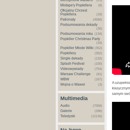
Microphone Masters
(23)
Mixtape'y Popkillera
(8)
Klasiik
Oficjalny Chrzest
Popkillera
(18)
AKCJA 
Patronaty
(4566)
Podsumowania dekady
(30)
Podsumowania roku
(134)
Popkiller Christmas Party
(16)
Popkiller Młode Wilki
(352)
Popkillery
(352)
Single dekady
(132)
Splash Festival
(100)
Videowywiady
(754)
Warsaw Challenge
(61)
WBW
(167)
A uzupełnia
Wojna o Wawel
(3)
klasycznym 
samym swój
Multimedia
Somal -
Audio
(7058)
Galerie
(286)
Teledyski
(12130)