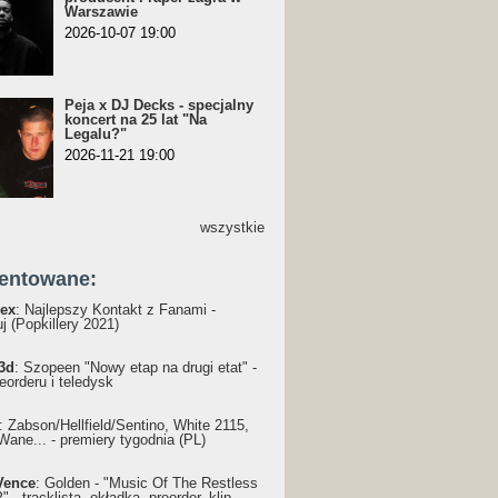
Warszawie
2026-10-07 19:00
Peja x DJ Decks - specjalny
koncert na 25 lat "Na
Legalu?"
2026-11-21 19:00
wszystkie
entowane:
ex
: Najlepszy Kontakt z Fanami -
j (Popkillery 2021)
3d
: Szopeen "Nowy etap na drugi etat" -
reorderu i teledysk
: Żabson/Hellfield/Sentino, White 2115,
Wane... - premiery tygodnia (PL)
Vence
: Golden - "Music Of The Restless
 - tracklista, okładka, preorder, klip