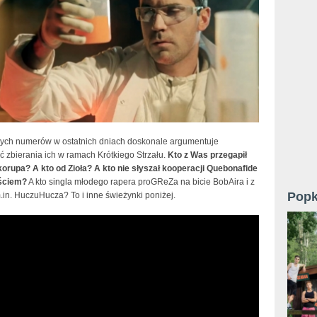
ych numerów w ostatnich dniach doskonale argumentuje
 zbierania ich w ramach Krótkiego Strzału.
Kto z Was przegapił
korupa? A kto od Zioła? A kto nie słyszał kooperacji Quebonafide
eściem?
A kto singla młodego rapera proGReZa na bicie BobAira i z
Popk
in. HuczuHucza? To i inne świeżynki poniżej.
- Złodziej Na Górze Olimp