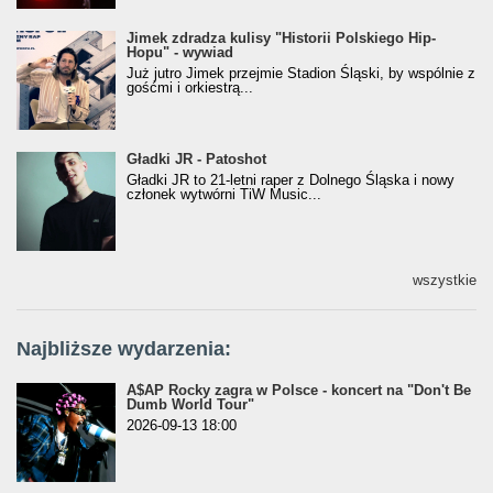
Jimek zdradza kulisy "Historii Polskiego Hip-
Jimek zdradza kulisy "Historii Polskiego Hip-
Hopu" - wywiad
Hopu" - wywiad
Już jutro Jimek przejmie Stadion Śląski, by wspólnie z
gośćmi i orkiestrą...
Gładki JR - Patoshot
Gładki JR - Patoshot
Gładki JR to 21-letni raper z Dolnego Śląska i nowy
członek wytwórni TiW Music...
wszystkie
Najbliższe wydarzenia:
A$AP Rocky zagra w Polsce - koncert na "Don't Be
Dumb World Tour"
2026-09-13 18:00