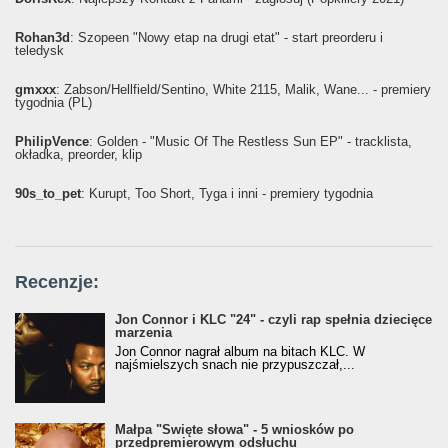
Rohan3d
: Szopeen "Nowy etap na drugi etat" - start preorderu i
teledysk
gmxxx
: Żabson/Hellfield/Sentino, White 2115, Malik, Wane... - premiery
tygodnia (PL)
PhilipVence
: Golden - "Music Of The Restless Sun EP" - tracklista,
okładka, preorder, klip
90s_to_pet
: Kurupt, Too Short, Tyga i inni - premiery tygodnia
Recenzje:
Jon Connor i KLC "24" - czyli rap spełnia dziecięce
marzenia
Jon Connor nagrał album na bitach KLC. W
najśmielszych snach nie przypuszczał,...
Małpa "Święte słowa" - 5 wniosków po
przedpremierowym odsłuchu