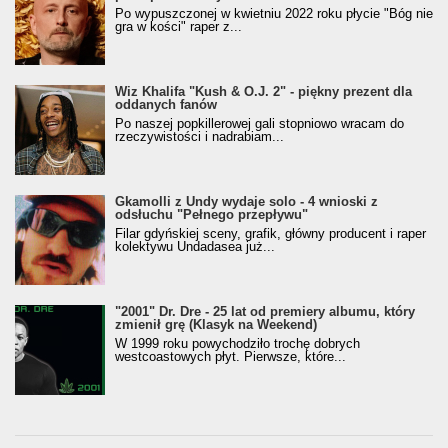
Po wypuszczonej w kwietniu 2022 roku płycie "Bóg nie
gra w kości" raper z...
Wiz Khalifa "Kush & O.J. 2" - piękny prezent dla
oddanych fanów
Po naszej popkillerowej gali stopniowo wracam do
rzeczywistości i nadrabiam...
Gkamolli z Undy wydaje solo - 4 wnioski z
odsłuchu "Pełnego przepływu"
Filar gdyńskiej sceny, grafik, główny producent i raper
kolektywu Undadasea już...
"2001" Dr. Dre - 25 lat od premiery albumu, który
zmienił grę (Klasyk na Weekend)
W 1999 roku powychodziło trochę dobrych
westcoastowych płyt. Pierwsze, które...