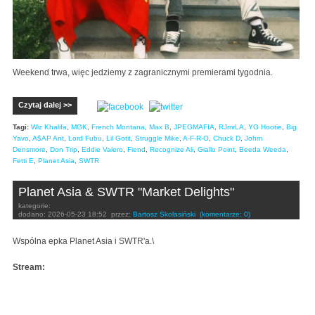
Weekend trwa, więc jedziemy z zagranicznymi premierami tygodnia.
Czytaj dalej >>
Tagi:
Wiz Khalifa
,
MGK
,
French Montana
,
Max B
,
JPEGMAFIA
,
RJmrLA
,
YG Hootie
,
Big
Yavo
,
A$AP Ant
,
Lord Fubu
,
Lil Gotit
,
Struggle Mike
,
A-F-R-O
,
Chuck D
,
Johm
Densmore
,
Don Trip
,
Eddie Valero
,
Fiend
,
Recognize Ali
,
Giallo Point
,
Beeda Weeda
,
Fetti E
,
Planet Asia
,
SWTR
Planet Asia & SWTR "Market Delights"
kategorie:
dodano:
2026-05-23 18:52
przez:
Bartosz Skolasiński
(komentarze: 0)
Wspólna epka Planet Asia i SWTR'a.\
Stream: