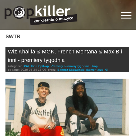
SWTR
Wiz Khalifa & MGK, French Montana & Max B i
inni - premiery tygodnia
kategorie:
USA
,
Hip-Hop/Rap
,
Premiery
,
Premiery tygodnia
,
Trap
dodano:
2026-05-24 15:00
przez:
Bartosz Skolasiński
(komentarze: 0)