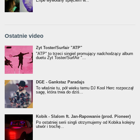
Eripe wywołany spięciem w...
Ostatnie video
Żyt Toster/SurfAir - ATP VIDEO
Żyt Toster/Surfair "ATP"
"ATP" to trzeci singiel promujący nadchodzący album
duetu Żyt Toster/SurfAir "...
donGURALesko z nagrodą za
DGE - Gankstaz Paradajs
Klasyczny/Trueschoolowy Album Roku
To właśnie tu, pół wieku temu DJ Kool Herc rozpoczął
(Popkillery 2023)
sagę, która trwa do dziś...
Kobik - Slalom ft. Jan-Rapowanie (prod. Pioneer)
Kobik - Slalom ft. Jan-Rapowanie (prod. Pioneer)
[Official Music Visualiser]
Po ostatniej serii singli otrzymujemy od Kobika kolejny
utwór i trochę...