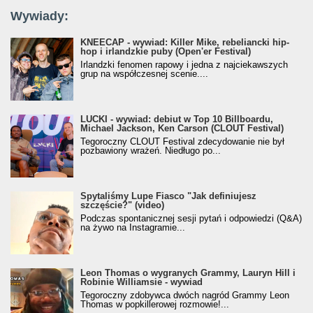
Wywiady:
KNEECAP - wywiad: Killer Mike, rebeliancki hip-
hop i irlandzkie puby (Open'er Festival)
Irlandzki fenomen rapowy i jedna z najciekawszych
grup na współczesnej scenie....
LUCKI - wywiad: debiut w Top 10 Billboardu,
Michael Jackson, Ken Carson (CLOUT Festival)
Tegoroczny CLOUT Festival zdecydowanie nie był
pozbawiony wrażeń. Niedługo po...
Spytaliśmy Lupe Fiasco "Jak definiujesz
szczęście?" (video)
Podczas spontanicznej sesji pytań i odpowiedzi (Q&A)
na żywo na Instagramie...
Leon Thomas o wygranych Grammy, Lauryn Hill i
Robinie Williamsie - wywiad
Tegoroczny zdobywca dwóch nagród Grammy Leon
Thomas w popkillerowej rozmowie!...