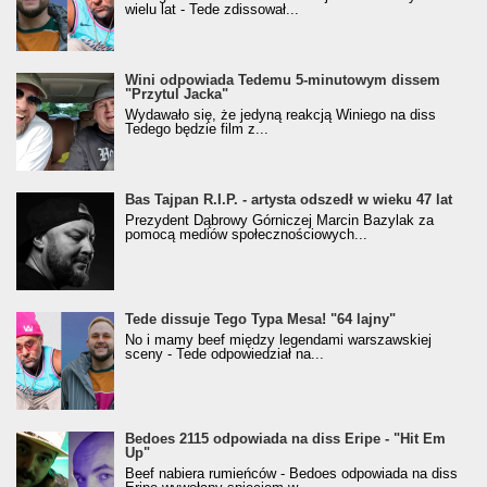
wielu lat - Tede zdissował...
Wini odpowiada Tedemu 5-minutowym dissem
"Przytul Jacka"
Wydawało się, że jedyną reakcją Winiego na diss
Tedego będzie film z...
Bas Tajpan R.I.P. - artysta odszedł w wieku 47 lat
Prezydent Dąbrowy Górniczej Marcin Bazylak za
pomocą mediów społecznościowych...
Tede dissuje Tego Typa Mesa! "64 lajny"
No i mamy beef między legendami warszawskiej
sceny - Tede odpowiedział na...
Bedoes 2115 odpowiada na diss Eripe - "Hit Em
Up"
Beef nabiera rumieńców - Bedoes odpowiada na diss