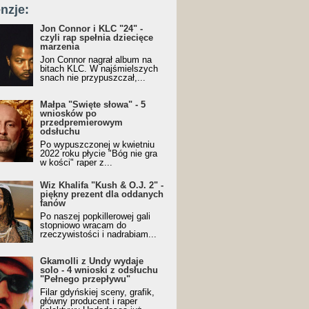
nzje:
Jon Connor i KLC "24" -
czyli rap spełnia dziecięce
marzenia
Jon Connor nagrał album na
bitach KLC. W najśmielszych
snach nie przypuszczał,...
Małpa "Święte słowa" - 5
wniosków po
przedpremierowym
odsłuchu
Po wypuszczonej w kwietniu
2022 roku płycie "Bóg nie gra
w kości" raper z...
Wiz Khalifa "Kush & O.J. 2" -
piękny prezent dla oddanych
fanów
Po naszej popkillerowej gali
stopniowo wracam do
rzeczywistości i nadrabiam...
Gkamolli z Undy wydaje
solo - 4 wnioski z odsłuchu
"Pełnego przepływu"
Filar gdyńskiej sceny, grafik,
główny producent i raper