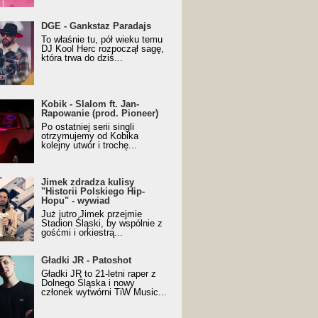
URALesko z nagrodą za
DGE - Gankstaz Paradajs
yczny/Trueschoolowy
To właśnie tu, pół wieku temu
m Roku (Popkillery 2023)
DJ Kool Herc rozpoczął sagę,
która trwa do dziś...
 - Slalom ft. Jan-
Kobik - Slalom ft. Jan-
wanie (prod. Pioneer)
Rapowanie (prod. Pioneer)
cial Music Visualiser]
Po ostatniej serii singli
otrzymujemy od Kobika
kolejny utwór i trochę...
k zdradza kulisy "Historii
Jimek zdradza kulisy
kiego Hip-Hopu" - wywiad
"Historii Polskiego Hip-
Hopu" - wywiad
Już jutro Jimek przejmie
Stadion Śląski, by wspólnie z
gośćmi i orkiestrą...
ki JR - Patoshot
Gładki JR - Patoshot
Gładki JR to 21-letni raper z
Dolnego Śląska i nowy
członek wytwórni TiW Music...