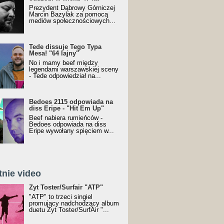
Prezydent Dąbrowy Górniczej
Marcin Bazylak za pomocą
mediów społecznościowych...
Tede dissuje Tego Typa
Mesa! "64 lajny"
No i mamy beef między
legendami warszawskiej sceny
- Tede odpowiedział na...
Bedoes 2115 odpowiada na
diss Eripe - "Hit Em Up"
Beef nabiera rumieńców -
Bedoes odpowiada na diss
Eripe wywołany spięciem w...
tnie video
Toster/SurfAir - ATP VIDEO
Żyt Toster/Surfair "ATP"
"ATP" to trzeci singiel
promujący nadchodzący album
duetu Żyt Toster/SurfAir "...