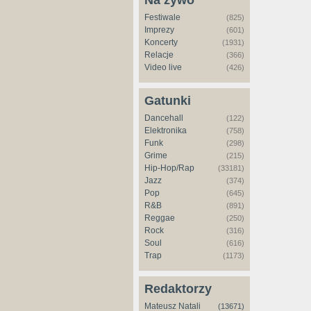
Na żywo
Festiwale
(825)
Imprezy
(601)
Koncerty
(1931)
Relacje
(366)
Video live
(426)
Gatunki
Dancehall
(122)
Elektronika
(758)
Funk
(298)
Grime
(215)
Hip-Hop/Rap
(33181)
Jazz
(374)
Pop
(645)
R&B
(891)
Reggae
(250)
Rock
(316)
Soul
(616)
Trap
(1173)
Redaktorzy
Mateusz Natali
(13671)