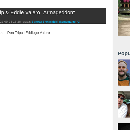
ip & Eddie Valero "Armageddon"
26-05-23 18:28
przez:
Bartosz Skolasiński
(komentarze: 0)
bum Don Tripa i Eddiego Valero.
Popu