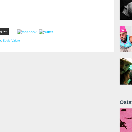
ej >>
p
,
Eddie Valero
Osta
Żyt 