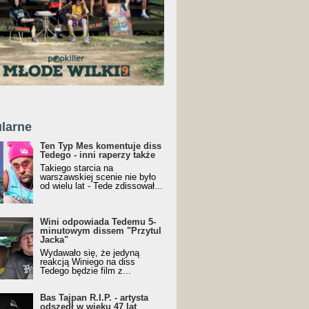
larne
Ten Typ Mes komentuje diss
Tedego - inni raperzy także
Takiego starcia na
warszawskiej scenie nie było
od wielu lat - Tede zdissował...
Wini odpowiada Tedemu 5-
minutowym dissem "Przytul
Jacka"
Wydawało się, że jedyną
reakcją Winiego na diss
Tedego będzie film z...
Bas Tajpan R.I.P. - artysta
odszedł w wieku 47 lat