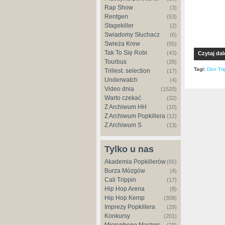
Rap Show
(3)
Rentgen
(53)
Stagekiller
(2)
Świadomy Słuchacz
(6)
Świeża Krew
(55)
Tak To Się Robi
(43)
Czytaj dal
Tourbus
(28)
Tagi:
Don Tri
Trillest. selection
(17)
Underwatch
(4)
Video dnia
(1520)
Warto czekać
(32)
Z Archiwum HH
(10)
Z Archiwum Popkillera
(12)
Z Archiwum S
(13)
Tylko u nas
Akademia Popkillerów
(65)
Burza Mózgów
(4)
Cali Trippin
(17)
Hip Hop Arena
(8)
Hip Hop Kemp
(308)
Imprezy Popkillera
(29)
Konkursy
(201)