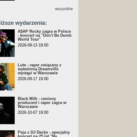
wszystkie
liższe wydarzenia:
A$AP Rocky zagra w Polsce
- koncert na "Don't Be Dumb
World Tour"
2026-09-13 18:00
Lute - raper związany z
wytwórnią Dreamville
wystąpi w Warszawie
2026-09-17 19:00
Black Milk - ceniony
producent i raper zagra w
Warszawie
2026-10-07 19:00
Peja x DJ Decks - specjalny
koncert na 25 lat "Na