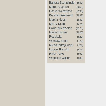
Bartosz Skolasiński
(3537)
Marek Adamski
(3059)
Daniel Wardziński
(2596)
Krystian Krupiński
(1997)
Marcin Natali
(1580)
Miłosz Kiełb
(1374)
Paweł Miedzielec
(1179)
Maciej Sulima
(1026)
Redakcja
(927)
Wiesław Kłoda
(722)
Michał Zdrojewski
(721)
Łukasz Rawski
(627)
Rafał Poros
(590)
Wojciech Wiktor
(586)