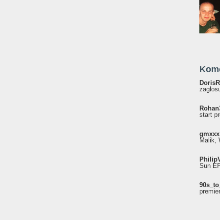
Kom
DorisR
zagłosu
Rohan
start p
gmxxx
Malik, 
Philip
Sun EP"
90s_to
premie