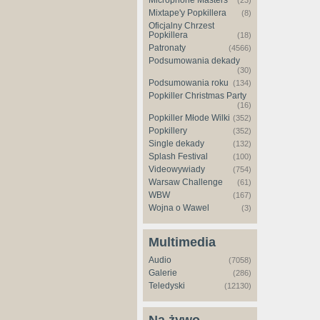
Microphone Masters
(23)
Mixtape'y Popkillera
(8)
Oficjalny Chrzest
Popkillera
(18)
Patronaty
(4566)
Podsumowania dekady
(30)
Podsumowania roku
(134)
Popkiller Christmas Party
(16)
Popkiller Młode Wilki
(352)
Popkillery
(352)
Single dekady
(132)
Splash Festival
(100)
Videowywiady
(754)
Warsaw Challenge
(61)
WBW
(167)
Wojna o Wawel
(3)
Multimedia
Audio
(7058)
Galerie
(286)
Teledyski
(12130)