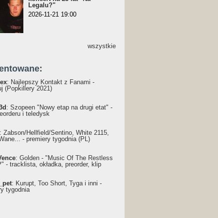
Legalu?"
2026-11-21 19:00
wszystkie
entowane:
ex
: Najlepszy Kontakt z Fanami -
j (Popkillery 2021)
3d
: Szopeen "Nowy etap na drugi etat" -
reorderu i teledysk
: Żabson/Hellfield/Sentino, White 2115,
Wane... - premiery tygodnia (PL)
Vence
: Golden - "Music Of The Restless
 - tracklista, okładka, preorder, klip
_pet
: Kurupt, Too Short, Tyga i inni -
ry tygodnia