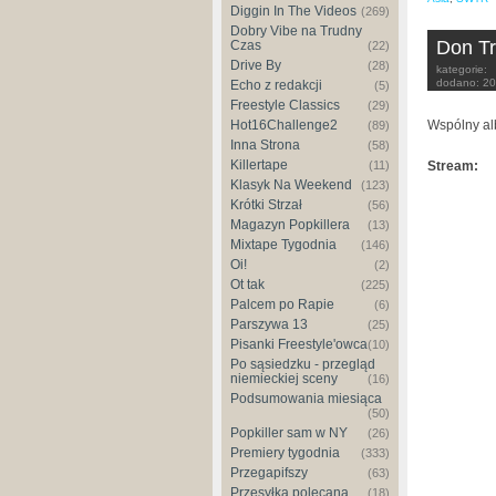
Diggin In The Videos
(269)
Dobry Vibe na Trudny
Don Tr
Czas
(22)
Drive By
(28)
kategorie:
dodano:
20
Echo z redakcji
(5)
Freestyle Classics
(29)
Hot16Challenge2
Wspólny al
(89)
Inna Strona
(58)
Killertape
(11)
Stream:
Klasyk Na Weekend
(123)
Krótki Strzał
(56)
Magazyn Popkillera
(13)
Mixtape Tygodnia
(146)
Oi!
(2)
Ot tak
(225)
Palcem po Rapie
(6)
Parszywa 13
(25)
Pisanki Freestyle'owca
(10)
Po sąsiedzku - przegląd
niemieckiej sceny
(16)
Podsumowania miesiąca
(50)
Popkiller sam w NY
(26)
Premiery tygodnia
(333)
Przegapifszy
(63)
Przesyłka polecana
(18)