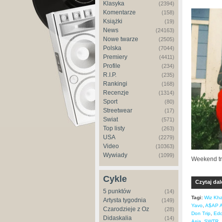
Klasyka
(2394)
Komentarze
(158)
Książki
(19)
News
(24163)
Nowe twarze
(2505)
Polska
(7044)
Premiery
(4411)
Profile
(234)
R.I.P.
(235)
Rankingi
(168)
Recenzje
(1314)
Sport
(80)
Streetwear
(17)
Świat
(571)
Top listy
(263)
USA
(2279)
Video
(10363)
Wywiady
(1099)
Weekend tr
Cykle
Czytaj dal
5 punktów
(14)
Tagi:
Wiz Kha
Artysta tygodnia
(149)
Yavo
,
A$AP A
Czarodzieje z Oz
(28)
Don Trip
,
Edd
Didaskalia
(14)
Asia
,
SWTR