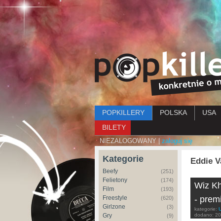
Menu główne
POPKILLERY
POLSKA
USA
BILETY
NIEZALOGOWANY |
zaloguj się
Kategorie
Eddie V
Beefy
(251)
Felietony
(174)
Wiz Kh
Film
(193)
Freestyle
- prem
(620)
Girlzone
(3)
kategorie:
Gry
dodano:
20
(9)