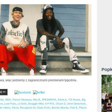
Popk
wa, więc jedziemy z zagranicznymi premierami tygodnia.
ej >>
lifa
,
MGK
,
French Montana
,
Max B
,
JPEGMAFIA
,
RJmrLA
,
YG Hootie
,
Big
nt
,
Lord Fubu
,
Lil Gotit
,
Struggle Mike
,
A-F-R-O
,
Chuck D
,
Johm Densmore
,
ie Valero
,
Fiend
,
Recognize Ali
,
Giallo Point
,
Beeda Weeda
,
Fetti E
,
Planet