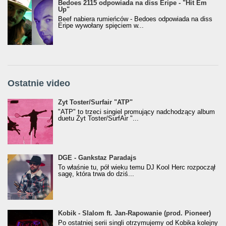
Bedoes 2115 odpowiada na diss Eripe - "Hit Em
Up"
Beef nabiera rumieńców - Bedoes odpowiada na diss
Eripe wywołany spięciem w...
Ostatnie video
Żyt Toster/SurfAir - ATP VIDEO
Żyt Toster/Surfair "ATP"
"ATP" to trzeci singiel promujący nadchodzący album
duetu Żyt Toster/SurfAir "...
donGURALesko z nagrodą za
DGE - Gankstaz Paradajs
Klasyczny/Trueschoolowy Album Roku
To właśnie tu, pół wieku temu DJ Kool Herc rozpoczął
(Popkillery 2023)
sagę, która trwa do dziś...
Kobik - Slalom ft. Jan-Rapowanie (prod. Pioneer)
Kobik - Slalom ft. Jan-Rapowanie (prod. Pioneer)
[Official Music Visualiser]
Po ostatniej serii singli otrzymujemy od Kobika kolejny