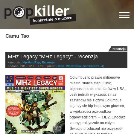
Camu Tao
recenzja
MHz Legacy "MHz Legacy" - recenzja
kategorie:
Hip-Hop/Rap
,
Recenzje
dodano:
2012-12-18 17:00
przez:
Daniel Wardziński
(komentarze: 4)
Columbus to prawie milionowe
miasto, stolica stanu Ohio,
piętnaste co do rozmiarów w USA.
Jeśli jednak większość z nas
zastanowi się z czym Columbus
kojarzy się hip-hopowym głowom,
w większości przypadków
odpowiedź brzmi - RJD2. Chociaż
znany praktycznie na całym
Świecie producent nie przyszedł