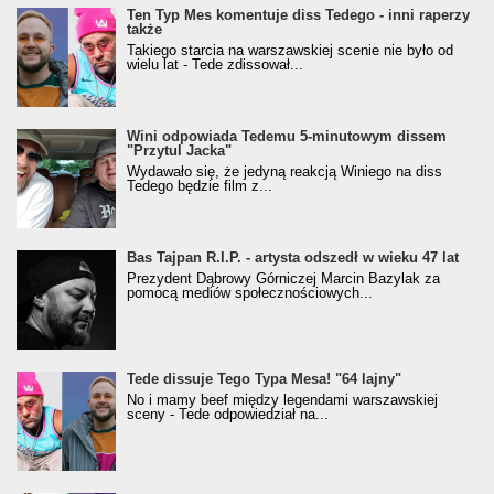
Ten Typ Mes komentuje diss Tedego - inni raperzy
także
Takiego starcia na warszawskiej scenie nie było od
wielu lat - Tede zdissował...
Wini odpowiada Tedemu 5-minutowym dissem
"Przytul Jacka"
Wydawało się, że jedyną reakcją Winiego na diss
Tedego będzie film z...
Bas Tajpan R.I.P. - artysta odszedł w wieku 47 lat
Prezydent Dąbrowy Górniczej Marcin Bazylak za
pomocą mediów społecznościowych...
Tede dissuje Tego Typa Mesa! "64 lajny"
No i mamy beef między legendami warszawskiej
sceny - Tede odpowiedział na...