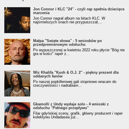
Jon Connor i KLC "24" - czyli rap spełnia dziecięce
marzenia
Jon Connor nagrał album na bitach KLC. W
najśmielszych snach nie przypuszczał,...
Małpa "Święte słowa" - 5 wniosków po
przedpremierowym odsłuchu
Po wypuszczonej w kwietniu 2022 roku płycie "Bóg nie
gra w kości" raper z...
Wiz Khalifa "Kush & O.J. 2" - piękny prezent dla
oddanych fanów
Po naszej popkillerowej gali stopniowo wracam do
rzeczywistości i nadrabiam...
Gkamolli z Undy wydaje solo - 4 wnioski z
odsłuchu "Pełnego przepływu"
Filar gdyńskiej sceny, grafik, główny producent i raper
kolektywu Undadasea już...