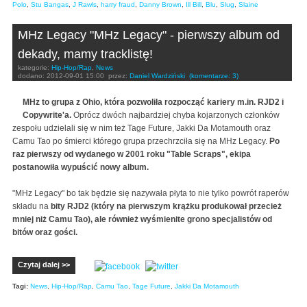
Polo
,
Stu Bangas
,
J Rawls
,
harry fraud
,
Danny Brown
,
Ill Bill
,
Blu
,
Slug
,
Slaine
MHz Legacy "MHz Legacy" - pierwszy album od
dekady, mamy tracklistę!
kategorie:
Hip-Hop/Rap
,
News
dodano:
2012-09-01 15:00
przez:
Daniel Wardziński
(komentarze: 3)
MHz to grupa z Ohio, która pozwoliła rozpocząć kariery m.in. RJD2 i
Copywrite'a.
Oprócz dwóch najbardziej chyba kojarzonych członków
zespołu udzielali się w nim też Tage Future, Jakki Da Motamouth oraz
Camu Tao po śmierci którego grupa przechrzciła się na MHz Legacy.
Po
raz pierwszy od wydanego w 2001 roku "Table Scraps", ekipa
postanowiła wypuścić nowy album.
"MHz Legacy" bo tak będzie się nazywała płyta to nie tylko powrót raperów
składu na
bity RJD2 (który na pierwszym krążku produkował przecież
mniej niż Camu Tao), ale również wyśmienite grono specjalistów od
bitów oraz gości.
Czytaj dalej >>
Tagi:
News
,
Hip-Hop/Rap
,
Camu Tao
,
Tage Future
,
Jakki Da Motamouth