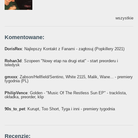
wszystkie
Komentowane:
DorisRex
: Najlepszy Kontakt z Fanami - zagłosuj (Popkillery 2021)
Rohan3d
: Szopeen "Nowy etap na drugi etat" - start preorderu i
teledysk
gmxxx
: Żabson/Hellfield/Sentino, White 2115, Malik, Wane... - premiery
tygodnia (PL)
PhilipVence
: Golden - "Music Of The Restless Sun EP" - tracklista,
okładka, preorder, klip
90s_to_pet
: Kurupt, Too Short, Tyga i inni - premiery tygodnia
Recenzje: