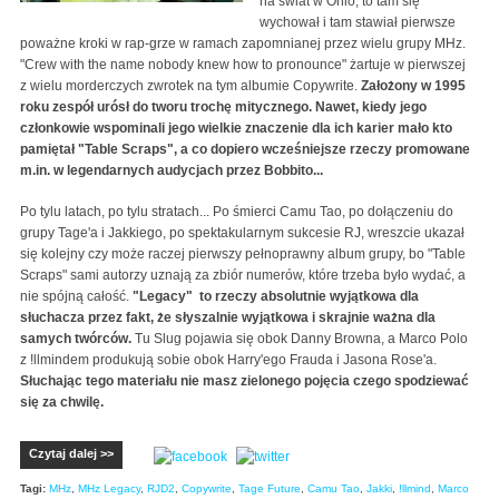
na świat w Ohio, to tam się
wychował i tam stawiał pierwsze
poważne kroki w rap-grze w ramach zapomnianej przez wielu grupy MHz.
"Crew with the name nobody knew how to pronounce" żartuje w pierwszej
z wielu morderczych zwrotek na tym albumie Copywrite.
Założony w 1995
roku zespół urósł do tworu trochę mitycznego. Nawet, kiedy jego
członkowie wspominali jego wielkie znaczenie dla ich karier mało kto
pamiętał "Table Scraps", a co dopiero wcześniejsze rzeczy promowane
m.in. w legendarnych audycjach przez Bobbito...
Po tylu latach, po tylu stratach... Po śmierci Camu Tao, po dołączeniu do
grupy Tage'a i Jakkiego, po spektakularnym sukcesie RJ, wreszcie ukazał
się kolejny czy może raczej pierwszy pełnoprawny album grupy, bo "Table
Scraps" sami autorzy uznają za zbiór numerów, które trzeba było wydać, a
nie spójną całość.
"Legacy" to rzeczy absolutnie wyjątkowa dla
słuchacza przez fakt, że słyszalnie wyjątkowa i skrajnie ważna dla
samych twórców.
Tu Slug pojawia się obok Danny Browna, a Marco Polo
z !llmindem produkują sobie obok Harry'ego Frauda i Jasona Rose'a.
Słuchając tego materiału nie masz zielonego pojęcia czego spodziewać
się za chwilę.
Czytaj dalej >>
Tagi:
MHz
,
MHz Legacy
,
RJD2
,
Copywrite
,
Tage Future
,
Camu Tao
,
Jakki
,
!llmind
,
Marco