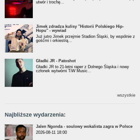
utwór i trochę...
Jimek zdradza kulisy "Historii Polskiego Hip-
Jimek zdradza kulisy "Historii Polskiego Hip-
Hopu" - wywiad
Hopu" - wywiad
Już jutro Jimek przejmie Stadion Śląski, by wspólnie z
gośćmi i orkiestrą...
Gładki JR - Patoshot
Gładki JR - Patoshot
Gładki JR to 21-letni raper z Dolnego Śląska i nowy
członek wytwórni TiW Music...
wszystkie
Najbliższe wydarzenia:
Jalen Ngonda - soulowy wokalista zagra w Polsce
2026-08-11 18:00