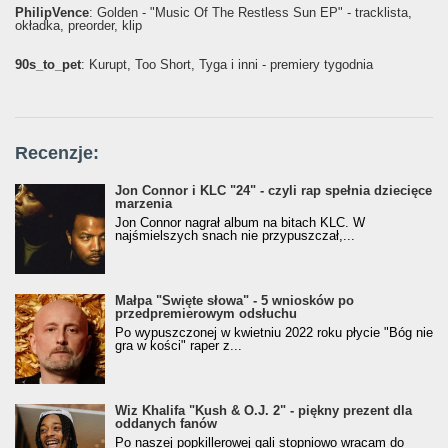
PhilipVence
: Golden - "Music Of The Restless Sun EP" - tracklista,
okładka, preorder, klip
90s_to_pet
: Kurupt, Too Short, Tyga i inni - premiery tygodnia
Recenzje:
Jon Connor i KLC "24" - czyli rap spełnia dziecięce
marzenia
Jon Connor nagrał album na bitach KLC. W
najśmielszych snach nie przypuszczał,...
Małpa "Święte słowa" - 5 wniosków po
przedpremierowym odsłuchu
Po wypuszczonej w kwietniu 2022 roku płycie "Bóg nie
gra w kości" raper z...
Wiz Khalifa "Kush & O.J. 2" - piękny prezent dla
oddanych fanów
Po naszej popkillerowej gali stopniowo wracam do