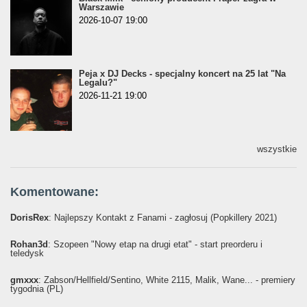
Warszawie
2026-10-07 19:00
Peja x DJ Decks - specjalny koncert na 25 lat "Na
Legalu?"
2026-11-21 19:00
wszystkie
Komentowane:
DorisRex
: Najlepszy Kontakt z Fanami - zagłosuj (Popkillery 2021)
Rohan3d
: Szopeen "Nowy etap na drugi etat" - start preorderu i
teledysk
gmxxx
: Żabson/Hellfield/Sentino, White 2115, Malik, Wane... - premiery
tygodnia (PL)