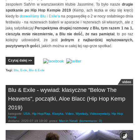
zespołem SatVrn w warszawskim klubie Jassmine. To było nasze
drugie
spotkanie po Hip Hop Kempie 2019
(Kemp, ach łezka w oku się kręci)
kiedy to
dorwaliśmy Blu i Exile'a
na pogawędkę o 2 w nocy ostatniego dnia
festiwalu - na rezerwach baterii w aparacie i rezerwach sił własnych, ale z
jaką satysfakcją!
Perspektywa drugiej rozmowy z Blu, tym razem 1 na 1,
cieszyła mnie niezmiernie, a Blu nie dość, że nas pamiętał
, to po raz
kolejny udowodnił, że jest
jednym z najbardziej wyluzowanych,
pozytywnych gości
, jakich można w całej tej rap-grze spotkać.
Czytaj dalej >>
Tagi:
Blu
,
Exile
,
Blu & Exile
video
Blu & Exile - wywiad: klasyczne "Below The
Heavens", początki, Aloe Blacc (Hip Hop Kemp
2019)
kategorie:
USA
,
Hip-Hop/Rap
,
Klasyka
,
Video
,
Wywiady
,
Videowywiady
,
Hip Hop
Kemp
dodano:
2020-07-19 19:00
przez:
Marcin Natali
(komentarze: 0)