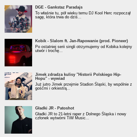
donGURALesko z nagrodą za
DGE - Gankstaz Paradajs
Klasyczny/Trueschoolowy Album Roku
To właśnie tu, pół wieku temu DJ Kool Herc rozpoczął
(Popkillery 2023)
sagę, która trwa do dziś...
Kobik - Slalom ft. Jan-Rapowanie (prod. Pioneer)
Kobik - Slalom ft. Jan-Rapowanie (prod. Pioneer)
[Official Music Visualiser]
Po ostatniej serii singli otrzymujemy od Kobika kolejny
utwór i trochę...
Jimek zdradza kulisy "Historii Polskiego Hip-
Jimek zdradza kulisy "Historii Polskiego Hip-
Hopu" - wywiad
Hopu" - wywiad
Już jutro Jimek przejmie Stadion Śląski, by wspólnie z
gośćmi i orkiestrą...
Gładki JR - Patoshot
Gładki JR - Patoshot
Gładki JR to 21-letni raper z Dolnego Śląska i nowy
członek wytwórni TiW Music...