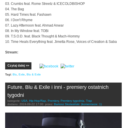
03. Crumbs feat. Rome Streetz & ICECOLDBISHOP
04. The Bag
05. Hard Times feat. Fashawn
06. I Don't Rhyme
07. Lazy Afternoon feat. Ahmad Anwar
08. In My Window feat. TOBi
09. T.S.O.D. feat. Black Thought & Mach-Hommy
10. Time Heals Everything feat. Jimetta Rose, Voices of Creation & Saba
Stream:
Czytaj dalej >>
Tagi:
Blu
,
Exile
,
Blu & Exile
Future, Blu & Exile i inni - premiery ostatnich
tygodni
kategorie:
USA
,
Hip-Hop/Rap
,
Premiery
,
Premiery tygodnia
,
Trap
dodano:
2024-09-22 17:00
przez:
Bartosz Skolasiński
(komentarze: 1)