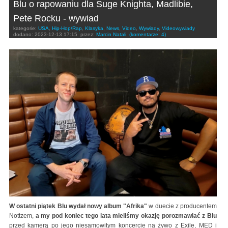
Blu o rapowaniu dla Suge Knighta, Madlibie,
Pete Rocku - wywiad
kategorie:
USA
,
Hip-Hop/Rap
,
Klasyka
,
News
,
Video
,
Wywiady
,
Videowywiady
dodano:
2023-12-13 17:15
przez:
Marcin Natali
(komentarze: 4)
W ostatni piątek Blu wydał nowy album "Afrika"
w duecie z producentem
Nottzem,
a my pod koniec tego lata mieliśmy okazję porozmawiać z Blu
przed kamerą po jego niesamowitym koncercie na żywo z Exile, MED i