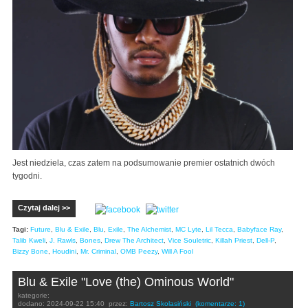
Jest niedziela, czas zatem na podsumowanie premier ostatnich dwóch
tygodni.
Czytaj dalej >>
Tagi:
Future
,
Blu & Exile
,
Blu
,
Exile
,
The Alchemist
,
MC Lyte
,
Lil Tecca
,
Babyface Ray
,
Talib Kweli
,
J. Rawls
,
Bones
,
Drew The Architect
,
Vice Souletric
,
Killah Priest
,
Dell-P
,
Bizzy Bone
,
Houdini
,
Mr. Criminal
,
OMB Peezy
,
Will A Fool
Blu & Exile "Love (the) Ominous World"
kategorie:
dodano:
2024-09-22 15:40
przez:
Bartosz Skolasiński
(komentarze: 1)