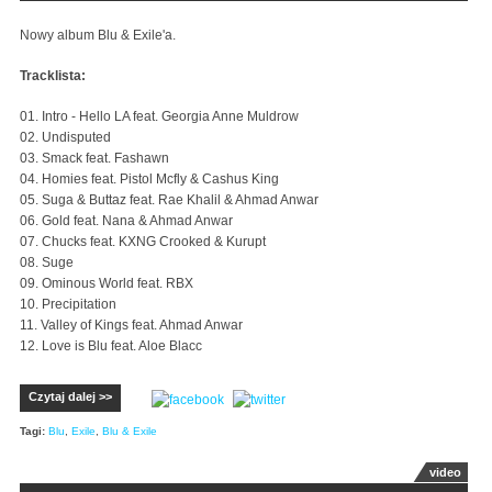
Nowy album Blu & Exile'a.
Tracklista:
01. Intro - Hello LA feat. Georgia Anne Muldrow
02. Undisputed
03. Smack feat. Fashawn
04. Homies feat. Pistol Mcfly & Cashus King
05. Suga & Buttaz feat. Rae Khalil & Ahmad Anwar
06. Gold feat. Nana & Ahmad Anwar
07. Chucks feat. KXNG Crooked & Kurupt
08. Suge
09. Ominous World feat. RBX
10. Precipitation
11. Valley of Kings feat. Ahmad Anwar
12. Love is Blu feat. Aloe Blacc
Czytaj dalej >>
Tagi:
Blu
,
Exile
,
Blu & Exile
video