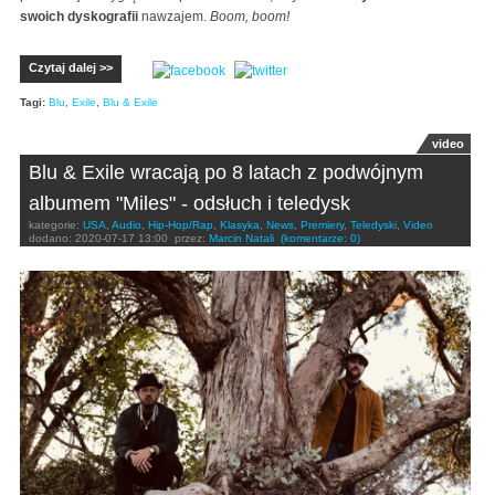
swoich dyskografii
nawzajem.
Boom, boom!
Czytaj dalej >>
Tagi:
Blu
,
Exile
,
Blu & Exile
video
Blu & Exile wracają po 8 latach z podwójnym
albumem "Miles" - odsłuch i teledysk
kategorie:
USA
,
Audio
,
Hip-Hop/Rap
,
Klasyka
,
News
,
Premiery
,
Teledyski
,
Video
dodano:
2020-07-17 13:00
przez:
Marcin Natali
(komentarze: 0)