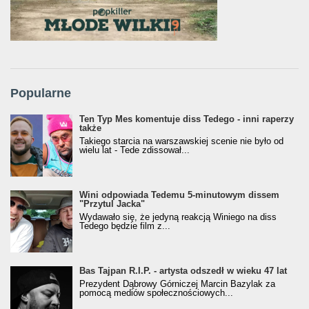
Popularne
Ten Typ Mes komentuje diss Tedego - inni raperzy
także
Takiego starcia na warszawskiej scenie nie było od
wielu lat - Tede zdissował...
Wini odpowiada Tedemu 5-minutowym dissem
"Przytul Jacka"
Wydawało się, że jedyną reakcją Winiego na diss
Tedego będzie film z...
Bas Tajpan R.I.P. - artysta odszedł w wieku 47 lat
Prezydent Dąbrowy Górniczej Marcin Bazylak za
pomocą mediów społecznościowych...