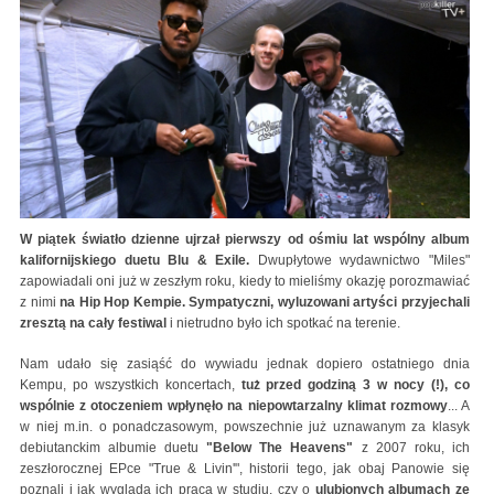
W piątek światło dzienne ujrzał pierwszy od ośmiu lat wspólny album
kalifornijskiego duetu Blu & Exile.
Dwupłytowe wydawnictwo "Miles"
zapowiadali oni już w zeszłym roku, kiedy to mieliśmy okazję porozmawiać
z nimi
na Hip Hop Kempie. Sympatyczni, wyluzowani artyści przyjechali
zresztą na cały festiwal
i nietrudno było ich spotkać na terenie.
Nam udało się zasiąść do wywiadu jednak dopiero ostatniego dnia
Kempu, po wszystkich koncertach,
tuż przed godziną 3 w nocy (!), co
wspólnie z otoczeniem wpłynęło na niepowtarzalny klimat rozmowy
... A
w niej m.in. o ponadczasowym, powszechnie już uznawanym za klasyk
debiutanckim albumie duetu
"Below The Heavens"
z 2007 roku, ich
zeszłorocznej EPce "True & Livin'", historii tego, jak obaj Panowie się
poznali i jak wygląda ich praca w studiu, czy o
ulubionych albumach ze