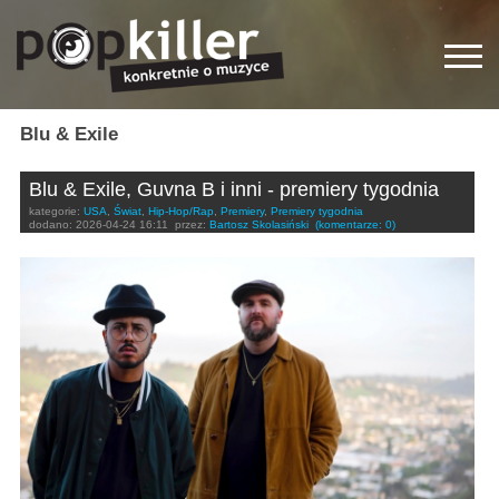
Blu & Exile
Blu & Exile, Guvna B i inni - premiery tygodnia
kategorie:
USA
,
Świat
,
Hip-Hop/Rap
,
Premiery
,
Premiery tygodnia
dodano:
2026-04-24 16:11
przez:
Bartosz Skolasiński
(komentarze: 0)