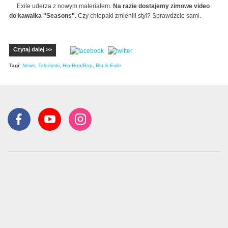
Exile uderza z nowym materiałem.
Na razie dostajemy zimowe video
do kawałka "Seasons".
Czy chłopaki zmienili styl? Sprawdźcie sami.
Czytaj dalej >>
Tagi:
News
,
Teledyski
,
Hip-Hop/Rap
,
Blu & Exile