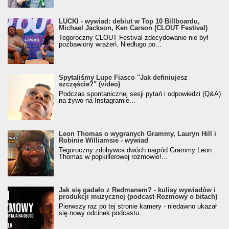
LUCKI - wywiad: debiut w Top 10 Billboardu,
Michael Jackson, Ken Carson (CLOUT Festival)
Tegoroczny CLOUT Festival zdecydowanie nie był
pozbawiony wrażeń. Niedługo po...
Spytaliśmy Lupe Fiasco "Jak definiujesz
szczęście?" (video)
Podczas spontanicznej sesji pytań i odpowiedzi (Q&A)
na żywo na Instagramie...
Leon Thomas o wygranych Grammy, Lauryn Hill i
Robinie Williamsie - wywiad
Tegoroczny zdobywca dwóch nagród Grammy Leon
Thomas w popkillerowej rozmowie!...
Jak się gadało z Redmanem? - kulisy wywiadów i
produkcji muzycznej (podcast Rozmowy o bitach)
Pierwszy raz po tej stronie kamery - niedawno ukazał
się nowy odcinek podcastu...