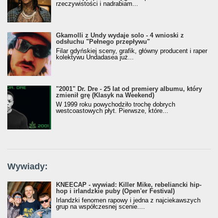
rzeczywistości i nadrabiam...
Gkamolli z Undy wydaje solo - 4 wnioski z
odsłuchu "Pełnego przepływu"
Filar gdyńskiej sceny, grafik, główny producent i raper
kolektywu Undadasea już...
"2001" Dr. Dre - 25 lat od premiery albumu, który
zmienił grę (Klasyk na Weekend)
W 1999 roku powychodziło trochę dobrych
westcoastowych płyt. Pierwsze, które...
Wywiady:
KNEECAP - wywiad: Killer Mike, rebeliancki hip-
hop i irlandzkie puby (Open'er Festival)
Irlandzki fenomen rapowy i jedna z najciekawszych
grup na współczesnej scenie....