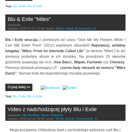
Tagi:
Blu
,
Exile
,
Blu & Exile
Blu & Exile "Miles"
kategorie:
dodano:
2020-07-17 12:58
przez:
Marcin Natali
(komentarze: 0)
Blu i Exile wracają
z pierwszym od czasu "Give Me My Flowers While I
Can Still Smell Them" (2012) wspólnym albumem!
Najnowszy, ambitny
longplay "Miles: From An Interlude Called Life"
(w skrócie "Miles") to też
pierwszy podwójny album w ich dorobku. Na przestrzeni 20 utworów
gościnnie pojawiają się m.in.
Aloe Blacc, Miguel, Fashawn
czy
Choosey
.
Pierwszy teledysk promujący LP -
czarno-biały obrazek do numeru "Miles
Davis"
, stanowi hołd dla legendarnego muzyka jazzowego.
Czytaj dalej >>
Tagi:
Blu
,
Exile
,
Blu & Exile
Video z nadchodzącej płyty Blu i Exile
kategorie:
Hip-Hop/Rap
,
News
,
Teledyski
dodano:
2010-12-15 13:00
przez:
Dymitr Hryciuk
(komentarze: 2)
Mega pozytywny, chilloutowy duet z zachodniego wybrzeża czyli Blu i