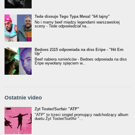
Tede dissuje Tego Typa Mesa! "64 lajny"
No i mamy beef między legendami warszawskiej
sceny - Tede odpowiedział na...
Bedoes 2115 odpowiada na diss Eripe - "Hit Em
Up"
Beef nabiera rumieńców - Bedoes odpowiada na diss
Eripe wywołany spięciem w...
Ostatnie video
Żyt Toster/SurfAir - ATP VIDEO
Żyt Toster/Surfair "ATP"
"ATP" to trzeci singiel promujący nadchodzący album
duetu Żyt Toster/SurfAir "...