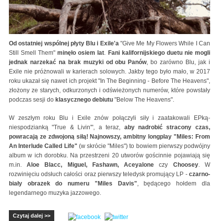
Od ostatniej wspólnej płyty Blu i Exile'a
"Give Me My Flowers While I Can
Still Smell Them"
minęło osiem lat
.
Fani kalifornijskiego duetu nie mogli
jednak narzekać na brak muzyki od obu Panów
, bo zarówno Blu, jak i
Exile nie próżnowali w karierach solowych. Jakby tego było mało, w 2017
roku ukazał się nawet ich projekt "In The Beginning - Before The Heavens",
złożony ze starych, odkurzonych i odświeżonych numerów, które powstały
podczas sesji do
klasycznego debiutu
"Below The Heavens".
W zeszłym roku Blu i Exile znów połączyli siły i zaatakowali EPką-
niespodzianką "True & Livin'", a teraz,
aby nadrobić stracony czas,
powracają ze zdwojoną siłą! Najnowszy, ambitny longplay "Miles: From
An Interlude Called Life"
(w skrócie "Miles") to bowiem pierwszy podwójny
album w ich dorobku. Na przestrzeni 20 utworów gościnnie pojawiają się
m.in.
Aloe Blacc, Miguel, Fashawn, Aceyalone
czy
Choosey
. W
rozwinięciu odsłuch całości oraz pierwszy teledysk promujący LP -
czarno-
biały obrazek do numeru "Miles Davis"
, będącego hołdem dla
legendarnego muzyka jazzowego.
Czytaj dalej >>