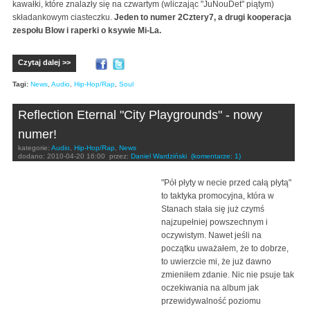
kawałki, które znalazły się na czwartym (wliczając "JuNouDet" piątym)
składankowym ciasteczku.
Jeden to numer 2Cztery7, a drugi kooperacja
zespołu Blow i raperki o ksywie Mi-La.
Czytaj dalej >>
Tagi:
News
,
Audio
,
Hip-Hop/Rap
,
Soul
Reflection Eternal "City Playgrounds" - nowy
numer!
kategorie:
Audio
,
Hip-Hop/Rap
,
News
dodano:
2010-04-20 16:00
przez:
Daniel Wardziński
(komentarze: 1)
"Pół płyty w necie przed całą płytą"
to taktyka promocyjna, która w
Stanach stała się już czymś
najzupełniej powszechnym i
oczywistym. Nawet jeśli na
początku uważałem, że to dobrze,
to uwierzcie mi, że już dawno
zmieniłem zdanie. Nic nie psuje tak
oczekiwania na album jak
przewidywalność poziomu