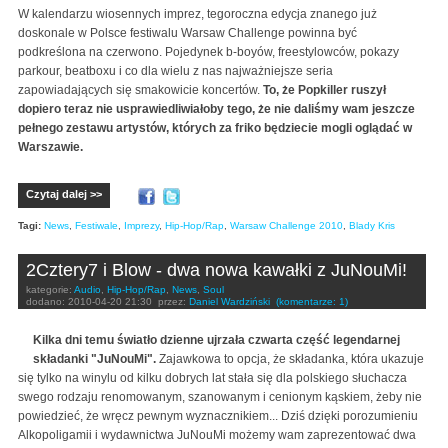
W kalendarzu wiosennych imprez, tegoroczna edycja znanego już
doskonale w Polsce festiwalu Warsaw Challenge powinna być
podkreślona na czerwono. Pojedynek b-boyów, freestylowców, pokazy
parkour, beatboxu i co dla wielu z nas najważniejsze seria
zapowiadających się smakowicie koncertów.
To, że Popkiller ruszył
dopiero teraz nie usprawiedliwiałoby tego, że nie daliśmy wam jeszcze
pełnego zestawu artystów, których za friko będziecie mogli oglądać w
Warszawie.
Czytaj dalej >>
Tagi:
News
,
Festiwale
,
Imprezy
,
Hip-Hop/Rap
,
Warsaw Challenge 2010
,
Blady Kris
2Cztery7 i Blow - dwa nowa kawałki z JuNouMi!
kategorie:
Audio
,
Hip-Hop/Rap
,
News
,
Soul
dodano:
2010-04-20 21:30
przez:
Daniel Wardziński
(komentarze: 1)
Kilka dni temu światło dzienne ujrzała czwarta część legendarnej
składanki "JuNouMi".
Zajawkowa to opcja, że składanka, która ukazuje
się tylko na winylu od kilku dobrych lat stała się dla polskiego słuchacza
swego rodzaju renomowanym, szanowanym i cenionym kąskiem, żeby nie
powiedzieć, że wręcz pewnym wyznacznikiem... Dziś dzięki porozumieniu
Alkopoligamii i wydawnictwa JuNouMi możemy wam zaprezentować dwa