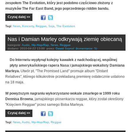
zespołem The Evolution, który jest podobno częściowo złożony z
muzyków The Far East Band, jego poprzedniego riddim bandu.
Czytaj dalej >>
Tagi:
News
,
Koncerty
,
Reggae
,
Soja
,
The Evolution
Nas i Damian Marley odkrywają ziemię obiecaną
kategorie:
Audio
,
Hip-Hop/Rap
,
News
,
Reggae
dodano:
2010-04-22 13:00
przez:
Dawid Szynol
(komentarze: 5)
Do Internetu wypłynął kolejny kawałek z nadchodzącej, wspólnej
płyty amerykańskiego rapera Nasa i jamajskiego wokalisty Damiana
Marleya.
Utwór pt. "The Promised Land" promuje album "Distant
Relatives", którego kilkukrotnie przekładaną premierę ostatecznie ustalono
na 18 maja.
W powyższym nagraniu wykorzystano wokale zmarłego w 1999 roku
Dennisa Browna
, jamajskiego piosenkarza reggae, który został określony
"Księciem Reggae" przez samego Boba Marleya.
Czytaj dalej >>
Tagi:
News
,
Audio
,
Hip-Hop/Rap
,
Reggae