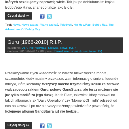
których oczekujemy naprawdę wiele.
Tak jak po debiutanckim krążku
Bobby'ego Raya, znanego także jako B.o.B.
Czytaj dalej >>
Tagi:
News
,
Nowe twarze
,
Warto czekać
,
Teledyski
,
Hip-Hop/Rap
,
Bobby Ray
,
The
Adventures Of Bobby Ray
Guru [1966-2010] R.I.P.
kategorie:
USA
,
Hip-Hop/Rap
,
Klasyka
,
News
,
R.I.P.
dodano:
2010-04-20 12:00
przez:
Daniel Wardziński
(komentarze: 15)
Przekazywanie złych wiadomości to bardzo niewdzięczna robota,
szczególnie, kiedy musimy przekazać wam informację o śmierci legendy
muzyki, którą kochamy.
Wszyscy mocno trzymaliśmy kciuki za zdrowie
walczącego z rakiem Guru, połowy GangStarra, ale teraz możemy się
już tylko modlić za jego duszę.
Keith Elam, człowiek, który rapował na
takich albumach jak "Daily Operation" czy "Moment Of Truth" odszedł od
nas na zawsze i po raz pierwszy możemy powiedzieć z pewnością, że
kolejnego albumu GangStarra już nie będzie...
Czytaj dalej >>