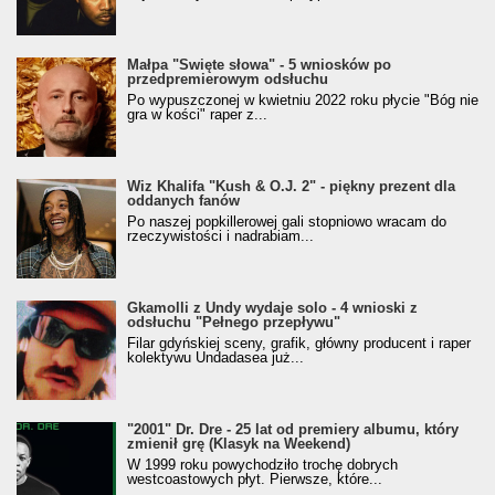
Małpa "Święte słowa" - 5 wniosków po
przedpremierowym odsłuchu
Po wypuszczonej w kwietniu 2022 roku płycie "Bóg nie
gra w kości" raper z...
Wiz Khalifa "Kush & O.J. 2" - piękny prezent dla
oddanych fanów
Po naszej popkillerowej gali stopniowo wracam do
rzeczywistości i nadrabiam...
Gkamolli z Undy wydaje solo - 4 wnioski z
odsłuchu "Pełnego przepływu"
Filar gdyńskiej sceny, grafik, główny producent i raper
kolektywu Undadasea już...
"2001" Dr. Dre - 25 lat od premiery albumu, który
zmienił grę (Klasyk na Weekend)
W 1999 roku powychodziło trochę dobrych
westcoastowych płyt. Pierwsze, które...