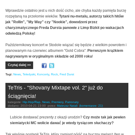
Wprawdzie ostatnio jest u nich dość cicho, ale chyba każdy pamięta burzę
rozpętaną na przełomie wieków.
Tytani nu-metalu, autorzy takich hitów
jak "Rollin", "My Way" czy "Nookie", dowodzeni przez
charyzmatycznego Freda Dursta panowie z Limp Bizkit po wakacjach
odwiedzą Polskę!
Październikowy koncert w Stodole wiązać się będzie z wielkim powrotem i
planowanym na czerwiec albumem "Gold Cobra".
Pierwszym krążkiem
nagrywanym w oryginalnym składzie od 2000 roku
!
Czytaj dalej >>
Tagi:
News
,
Teledyski
,
Koncerty
,
Rock
,
Fred Durst
TeTris - "Shovany Mixtape vol. 2" już do
ściągnięcia!
kategorie:
Hip-Hop/Rap
,
News
,
Premiery
,
Patronaty
dodano:
2010-04-21 23:00
przez:
Mateusz Natali
(komentarze: 21)
Lubicie dostawać prezenty z okazji urodzin?
Czy może tak jak pewien
siemiatycki MC wolicie dawać je wtedy tysiącom słuchaczy?
Tak właśnie postąpił TeTris, który zamiast pójść na huczny melanż (ten w