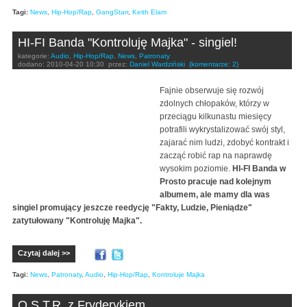
Tagi:
News
,
Hip-Hop/Rap
,
GangStarr
,
Keith Elam
HI-FI Banda "Kontroluję Majka" - singiel!
kategorie:
Audio
,
Hip-Hop/Rap
,
News
,
Patronaty
dodano:
2010-04-20 10:30
przez:
Daniel Wardziński
(komentarze: 2)
Fajnie obserwuje się rozwój
zdolnych chłopaków, którzy w
przeciągu kilkunastu miesięcy
potrafili wykrystalizować swój styl,
zajarać nim ludzi, zdobyć kontrakt i
zacząć robić rap na naprawdę
wysokim poziomie.
HI-FI Banda w
Prosto pracuje nad kolejnym
albumem, ale mamy dla was
singiel promujący jeszcze reedycję "Fakty, Ludzie, Pieniądze"
zatytułowany "Kontroluję Majka".
Czytaj dalej >>
Tagi:
News
,
Patronaty
,
Audio
,
Hip-Hop/Rap
,
Kontroluje Majka
O.S.T.R. z Fryderykiem