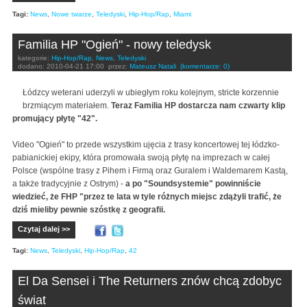
Tagi:
News
,
Nowe twarze
,
Teledyski
,
Hip-Hop/Rap
,
Miami
Familia HP "Ogień" - nowy teledysk
kategorie:
Hip-Hop/Rap
,
News
,
Teledyski
dodano:
2010-04-21 17:00
przez:
Mateusz Natali
(komentarze: 0)
Łódzcy weterani uderzyli w ubiegłym roku kolejnym, stricte korzennie
brzmiącym materiałem.
Teraz Familia HP dostarcza nam czwarty klip
promujący płytę "42".
Video "Ogień" to przede wszystkim ujęcia z trasy koncertowej tej łódzko-
pabianickiej ekipy, która promowała swoją płytę na imprezach w całej
Polsce (wspólne trasy z Pihem i Firmą oraz Guralem i Waldemarem Kastą,
a także tradycyjnie z Ostrym) -
a po "Soundsystemie" powinniście
wiedzieć, że FHP "przez te lata w tyle różnych miejsc zdążyli trafić, że
dziś mieliby pewnie szóstkę z geografii.
Czytaj dalej >>
Tagi:
News
,
Teledyski
,
Hip-Hop/Rap
,
42
El Da Sensei i The Returners znów chcą zdobyc
świat