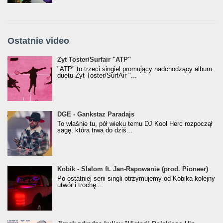
Ostatnie video
Żyt Toster/SurfAir - ATP VIDEO
Żyt Toster/Surfair "ATP"
"ATP" to trzeci singiel promujący nadchodzący album
duetu Żyt Toster/SurfAir "...
donGURALesko z nagrodą za
DGE - Gankstaz Paradajs
Klasyczny/Trueschoolowy Album Roku
To właśnie tu, pół wieku temu DJ Kool Herc rozpoczął
(Popkillery 2023)
sagę, która trwa do dziś...
Kobik - Slalom ft. Jan-Rapowanie (prod. Pioneer)
Kobik - Slalom ft. Jan-Rapowanie (prod. Pioneer)
[Official Music Visualiser]
Po ostatniej serii singli otrzymujemy od Kobika kolejny
utwór i trochę...