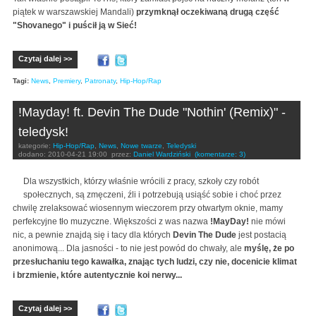
piątek w warszawskiej Mandali)
przymknął oczekiwaną drugą część
"Shovanego" i puścił ją w Sieć!
Czytaj dalej >>
Tagi:
News
,
Premiery
,
Patronaty
,
Hip-Hop/Rap
!Mayday! ft. Devin The Dude "Nothin' (Remix)" -
teledysk!
kategorie:
Hip-Hop/Rap
,
News
,
Nowe twarze
,
Teledyski
dodano:
2010-04-21 19:00
przez:
Daniel Wardziński
(komentarze: 3)
Dla wszystkich, którzy właśnie wrócili z pracy, szkoły czy robót
społecznych, są zmęczeni, źli i potrzebują usiąść sobie i choć przez
chwilę zrelaksować wiosennym wieczorem przy otwartym oknie, mamy
perfekcyjne tło muzyczne. Większości z was nazwa
!MayDay!
nie mówi
nic, a pewnie znajdą się i tacy dla których
Devin The Dude
jest postacią
anonimową... Dla jasności - to nie jest powód do chwały, ale
myślę, że po
przesłuchaniu tego kawałka, znając tych ludzi, czy nie, docenicie klimat
i brzmienie, które autentycznie koi nerwy...
Czytaj dalej >>