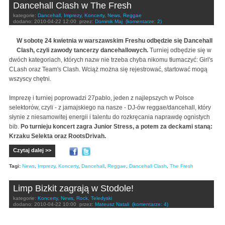
Dancehall Clash w The Fresh
kategorie:
Dancehall
,
Imprezy
,
Koncerty
,
News
,
Reggae
dodano:
2010-04-22 12:00
przez:
Dominik Maj
(komentarze: 2)
W sobotę 24 kwietnia w warszawskim Freshu odbędzie się Dancehall
Clash, czyli zawody tancerzy dancehallowych.
Turniej odbędzie się w
dwóch kategoriach, których nazw nie trzeba chyba nikomu tłumaczyć: Girl's
CLash oraz Team's Clash. Wciąż można się rejestrować, startować mogą
wszyscy chętni.
Imprezę i turniej poprowadzi 27pablo, jeden z najlepszych w Polsce
selektorów, czyli - z jamajskiego na nasze - DJ-ów reggae/dancehall, który
słynie z niesamowitej energii i talentu do rozkręcania naprawdę ognistych
bib.
Po turnieju koncert zagra Junior Stress, a potem za deckami staną:
Krzaku Selekta oraz RootsDrivah.
Czytaj dalej >>
Tagi:
News
,
Imprezy
,
Koncerty
,
Dancehall
,
Reggae
,
Dancehall Clash
,
The Fresh
Limp Bizkit zagrają w Stodole!
kategorie:
Koncerty
,
News
,
Rock
,
Teledyski
dodano:
2010-04-22 10:00
przez:
Mateusz Natali
(komentarze: 4)