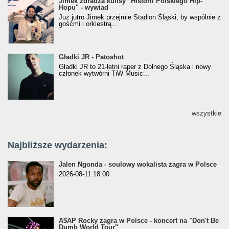
Jimek zdradza kulisy "Historii Polskiego Hip-
Jimek zdradza kulisy "Historii Polskiego Hip-
Hopu" - wywiad
Hopu" - wywiad
Już jutro Jimek przejmie Stadion Śląski, by wspólnie z
gośćmi i orkiestrą...
Gładki JR - Patoshot
Gładki JR - Patoshot
Gładki JR to 21-letni raper z Dolnego Śląska i nowy
członek wytwórni TiW Music...
wszystkie
Najbliższe wydarzenia:
Jalen Ngonda - soulowy wokalista zagra w Polsce
2026-08-11 18:00
A$AP Rocky zagra w Polsce - koncert na "Don't Be
Dumb World Tour"