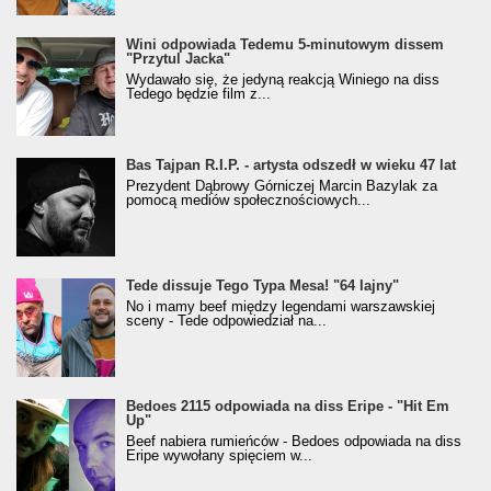
Wini odpowiada Tedemu 5-minutowym dissem
"Przytul Jacka"
Wydawało się, że jedyną reakcją Winiego na diss
Tedego będzie film z...
Bas Tajpan R.I.P. - artysta odszedł w wieku 47 lat
Prezydent Dąbrowy Górniczej Marcin Bazylak za
pomocą mediów społecznościowych...
Tede dissuje Tego Typa Mesa! "64 lajny"
No i mamy beef między legendami warszawskiej
sceny - Tede odpowiedział na...
Bedoes 2115 odpowiada na diss Eripe - "Hit Em
Up"
Beef nabiera rumieńców - Bedoes odpowiada na diss
Eripe wywołany spięciem w...