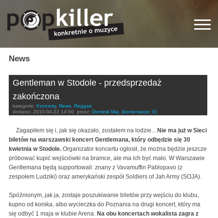
News
Gentleman w Stodole - przedsprzedaż
zakończona
kategorie:
Koncerty
,
News
,
Reggae
dodano:
2010-04-22 14:00
przez:
Dominik Maj
(komentarze: 0)
Zagapiłem się i, jak się okazało, zostałem na lodzie...
Nie ma już w Sieci
biletów na warszawski koncert Gentlemana, który odbędzie się 30
kwietnia w Stodole.
Organizator koncertu ogłosił, że można będzie jeszcze
próbować kupić wejściówki na bramce, ale ma ich być mało. W Warszawie
Gentlemana będą supportowali: znany z Vavamuffin Pablopavo (z
zespołem Ludziki) oraz amerykański zespół Soldiers of Jah Army (SOJA).
Spóźnionym, jak ja, zostaje poszukiwanie biletów przy wejściu do klubu,
kupno od konika, albo wycieczka do Poznania na drugi koncert, który ma
się odbyć 1 maja w klubie Arena.
Na obu koncertach wokalista zagra z