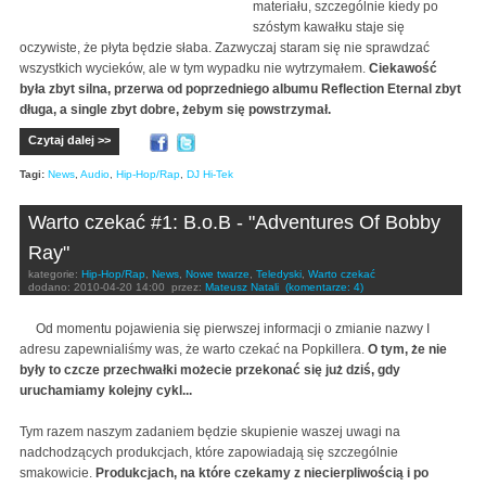
materiału, szczególnie kiedy po
szóstym kawałku staje się
oczywiste, że płyta będzie słaba. Zazwyczaj staram się nie sprawdzać
wszystkich wycieków, ale w tym wypadku nie wytrzymałem.
Ciekawość
była zbyt silna, przerwa od poprzedniego albumu Reflection Eternal zbyt
długa, a single zbyt dobre, żebym się powstrzymał.
Czytaj dalej >>
Tagi:
News
,
Audio
,
Hip-Hop/Rap
,
DJ Hi-Tek
Warto czekać #1: B.o.B - "Adventures Of Bobby
Ray"
kategorie:
Hip-Hop/Rap
,
News
,
Nowe twarze
,
Teledyski
,
Warto czekać
dodano:
2010-04-20 14:00
przez:
Mateusz Natali
(komentarze: 4)
Od momentu pojawienia się pierwszej informacji o zmianie nazwy I
adresu zapewnialiśmy was, że warto czekać na Popkillera.
O tym, że nie
były to czcze przechwałki możecie przekonać się już dziś, gdy
uruchamiamy kolejny cykl...
Tym razem naszym zadaniem będzie skupienie waszej uwagi na
nadchodzących produkcjach, które zapowiadają się szczególnie
smakowicie.
Produkcjach, na które czekamy z niecierpliwością i po