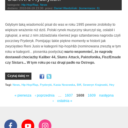
kategorie:
Hip-Hop/Rap
,
News
dodano:
2010-04-19 23:30
przez:
Daniel Wardziński
(komentarze: 6)
Gdybym taką wiadomość pisał do was w roku 1995 pewnie zrobiłoby to
większe wrażenie niż dziś. Polski rynek muzyczny skurczył się, osłabił i
zgłupiał, a wraz z nim zdziadziała również jego sztandarowa nagroda czyli
poczciwy Fryderyk. Pomijając takie piękne momenty w historii jak
zwycięstwo Reni Jusis w kategorii hip-hop/r&b (nominowana zresztą w tym
roku w kategorii... piosenka poetycka)
warto wspomnieć, że nagrodę
dostawali chociażby Kaliber 44, Slums Attack, Paktofonika, Fisz/Emade
czy Sistars... W tym roku po raz drugi padło na Ostrego.
Czytaj dalej >>
Tagi:
News
,
Hip-Hop/Rap
,
Fryderyki
,
Kasia Nosowska
,
Biff
,
Seweryn Krajewski
,
Hey
« pierwsza
‹ poprzednia
…
1607
1608
1609
następna
Strony
›
ostatnia »