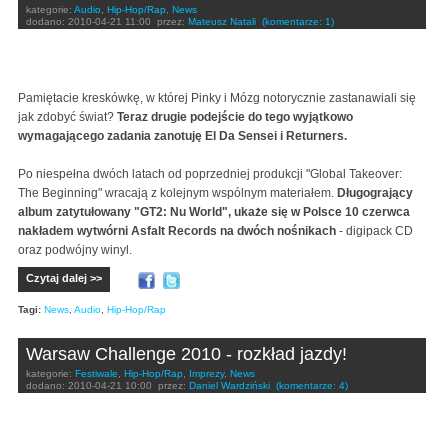
kategorie:
Audio
,
Hip-Hop/Rap
,
News
dodano:
2010-04-21 11:00
przez:
Mateusz Natali
(komentarze: 1)
Pamiętacie kreskówkę, w której Pinky i Mózg notorycznie zastanawiali się
jak zdobyć świat?
Teraz drugie podejście do tego wyjątkowo
wymagającego zadania zanotuję El Da Sensei i Returners.
Po niespełna dwóch latach od poprzedniej produkcji "Global Takeover:
The Beginning" wracają z kolejnym wspólnym materiałem.
Długogrający
album zatytułowany "GT2: Nu World", ukaże się w Polsce 10 czerwca
nakładem wytwórni Asfalt Records na dwóch nośnikach
- digipack CD
oraz podwójny winyl.
Czytaj dalej >>
Tagi:
News
,
Audio
,
Hip-Hop/Rap
Warsaw Challenge 2010 - rozkład jazdy!
kategorie:
Festiwale
,
Hip-Hop/Rap
,
Imprezy
,
News
dodano:
2010-04-21 10:00
przez:
Daniel Wardziński
(komentarze: 4)