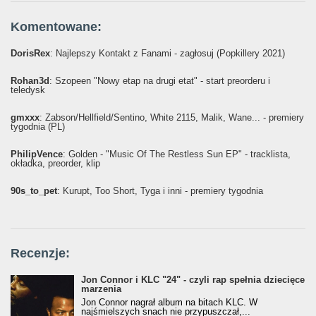
Komentowane:
DorisRex
: Najlepszy Kontakt z Fanami - zagłosuj (Popkillery 2021)
Rohan3d
: Szopeen "Nowy etap na drugi etat" - start preorderu i
teledysk
gmxxx
: Żabson/Hellfield/Sentino, White 2115, Malik, Wane... - premiery
tygodnia (PL)
PhilipVence
: Golden - "Music Of The Restless Sun EP" - tracklista,
okładka, preorder, klip
90s_to_pet
: Kurupt, Too Short, Tyga i inni - premiery tygodnia
Recenzje:
Jon Connor i KLC "24" - czyli rap spełnia dziecięce
marzenia
Jon Connor nagrał album na bitach KLC. W
najśmielszych snach nie przypuszczał,...