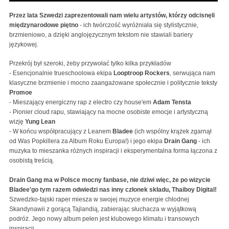
Przez lata Szwedzi zaprezentowali nam wielu artystów, którzy odcisnęli
międzynarodowe piętno
- ich twórczość wyróżniała się stylistycznie,
brzmieniowo, a dzięki anglojęzycznym tekstom nie stawiali bariery
językowej.
Przekrój był szeroki, żeby przywołać tylko kilka przykładów
- Esencjonalnie trueschoolowa ekipa
Looptroop Rockers
, serwująca nam
klasyczne brzmienie i mocno zaangażowane społecznie i politycznie teksty
Promoe
- Mieszający energiczny rap z electro czy house'em
Adam Tensta
- Pionier cloud rapu, stawiający na mocne osobiste emocje i artystyczną
wizję
Yung Lean
- W końcu współpracujący z Leanem
Bladee
(ich wspólny krążek zgarnął
od Was Popkillera za Album Roku Europa!) i jego ekipa
Drain Gang
- ich
muzyka to mieszanka różnych inspiracji i eksperymentalna forma łączona z
osobistą treścią.
Drain Gang ma w Polsce mocny fanbase, nie dziwi więc, że po wizycie
Bladee'go tym razem odwiedzi nas inny członek składu, Thaiboy Digital!
Szwedzko-tajski raper miesza w swojej muzyce energie chłodnej
Skandynawii z gorącą Tajlandią, zabierając słuchacza w wyjątkową
podróż. Jego nowy album pełen jest klubowego klimatu i transowych
inspiracji.