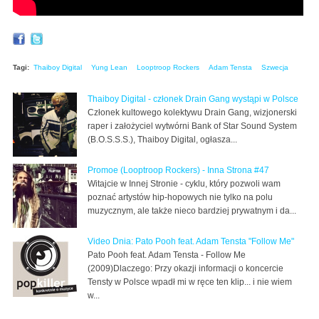
Tagi:
Thaiboy Digital
Yung Lean
Looptroop Rockers
Adam Tensta
Szwecja
Thaiboy Digital - członek Drain Gang wystąpi w Polsce
Członek kultowego kolektywu Drain Gang, wizjonerski
raper i założyciel wytwórni Bank of Star Sound System
(B.O.S.S.S.), Thaiboy Digital, ogłasza...
Promoe (Looptroop Rockers) - Inna Strona #47
Witajcie w Innej Stronie - cyklu, który pozwoli wam
poznać artystów hip-hopowych nie tylko na polu
muzycznym, ale także nieco bardziej prywatnym i da...
Video Dnia: Pato Pooh feat. Adam Tensta "Follow Me"
Pato Pooh feat. Adam Tensta - Follow Me
(2009)Dlaczego: Przy okazji informacji o koncercie
Tensty w Polsce wpadł mi w ręce ten klip... i nie wiem
w...