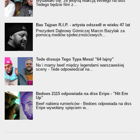
Wydawało się, że jedyną reakcją Winiego na diss
Tedego będzie film z...
Bas Tajpan R.I.P. - artysta odszedł w wieku 47 lat
Prezydent Dąbrowy Górniczej Marcin Bazylak za
pomocą mediów społecznościowych...
Tede dissuje Tego Typa Mesa! "64 lajny"
No i mamy beef między legendami warszawskiej
sceny - Tede odpowiedział na...
Bedoes 2115 odpowiada na diss Eripe - "Hit Em
Up"
Beef nabiera rumieńców - Bedoes odpowiada na diss
Eripe wywołany spięciem w...