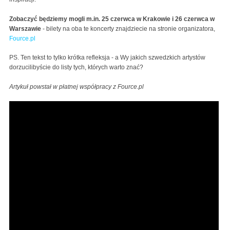
Zobaczyć będziemy mogli m.in. 25 czerwca w Krakowie i 26 czerwca w
Warszawie
- bilety na oba te koncerty znajdziecie na stronie organizatora,
Fource.pl
PS. Ten tekst to tylko krótka refleksja - a Wy jakich szwedzkich artystów
dorzucilibyście do listy tych, których warto znać?
Artykuł powstał w płatnej współpracy z Fource.pl