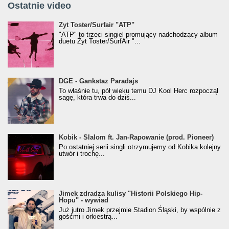
Ostatnie video
Żyt Toster/SurfAir - ATP VIDEO
Żyt Toster/Surfair "ATP"
"ATP" to trzeci singiel promujący nadchodzący album
duetu Żyt Toster/SurfAir "...
donGURALesko z nagrodą za
DGE - Gankstaz Paradajs
Klasyczny/Trueschoolowy Album Roku
To właśnie tu, pół wieku temu DJ Kool Herc rozpoczął
(Popkillery 2023)
sagę, która trwa do dziś...
Kobik - Slalom ft. Jan-Rapowanie (prod. Pioneer)
Kobik - Slalom ft. Jan-Rapowanie (prod. Pioneer)
[Official Music Visualiser]
Po ostatniej serii singli otrzymujemy od Kobika kolejny
utwór i trochę...
Jimek zdradza kulisy "Historii Polskiego Hip-
Jimek zdradza kulisy "Historii Polskiego Hip-
Hopu" - wywiad
Hopu" - wywiad
Już jutro Jimek przejmie Stadion Śląski, by wspólnie z
gośćmi i orkiestrą...