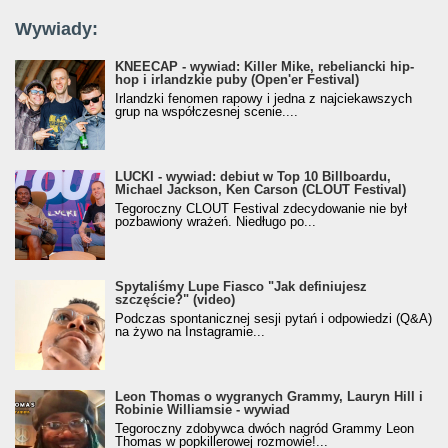
Wywiady:
KNEECAP - wywiad: Killer Mike, rebeliancki hip-
hop i irlandzkie puby (Open'er Festival)
Irlandzki fenomen rapowy i jedna z najciekawszych
grup na współczesnej scenie....
LUCKI - wywiad: debiut w Top 10 Billboardu,
Michael Jackson, Ken Carson (CLOUT Festival)
Tegoroczny CLOUT Festival zdecydowanie nie był
pozbawiony wrażeń. Niedługo po...
Spytaliśmy Lupe Fiasco "Jak definiujesz
szczęście?" (video)
Podczas spontanicznej sesji pytań i odpowiedzi (Q&A)
na żywo na Instagramie...
Leon Thomas o wygranych Grammy, Lauryn Hill i
Robinie Williamsie - wywiad
Tegoroczny zdobywca dwóch nagród Grammy Leon
Thomas w popkillerowej rozmowie!...