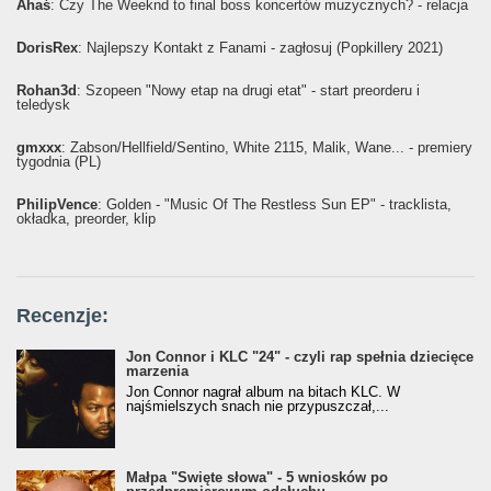
Ahaś
: Czy The Weeknd to final boss koncertów muzycznych? - relacja
DorisRex
: Najlepszy Kontakt z Fanami - zagłosuj (Popkillery 2021)
Rohan3d
: Szopeen "Nowy etap na drugi etat" - start preorderu i
teledysk
gmxxx
: Żabson/Hellfield/Sentino, White 2115, Malik, Wane... - premiery
tygodnia (PL)
PhilipVence
: Golden - "Music Of The Restless Sun EP" - tracklista,
okładka, preorder, klip
Recenzje:
Jon Connor i KLC "24" - czyli rap spełnia dziecięce
marzenia
Jon Connor nagrał album na bitach KLC. W
najśmielszych snach nie przypuszczał,...
Małpa "Święte słowa" - 5 wniosków po