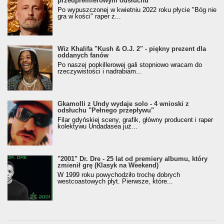
przedpremierowym odsłuchu
Po wypuszczonej w kwietniu 2022 roku płycie "Bóg nie
gra w kości" raper z...
Wiz Khalifa "Kush & O.J. 2" - piękny prezent dla
oddanych fanów
Po naszej popkillerowej gali stopniowo wracam do
rzeczywistości i nadrabiam...
Gkamolli z Undy wydaje solo - 4 wnioski z
odsłuchu "Pełnego przepływu"
Filar gdyńskiej sceny, grafik, główny producent i raper
kolektywu Undadasea już...
"2001" Dr. Dre - 25 lat od premiery albumu, który
zmienił grę (Klasyk na Weekend)
W 1999 roku powychodziło trochę dobrych
westcoastowych płyt. Pierwsze, które...