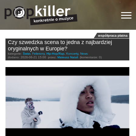
współpraca płatna
Czy szwedzka scena to jedna z najbardziej
oryginalnych w Europie?
kategorie:
Świat
,
Felietony
,
Hip-Hop/Rap
,
Koncerty
,
News
dodano:
2026-06-21 15:00
przez:
Mateusz Natali
(komentarze: 0)