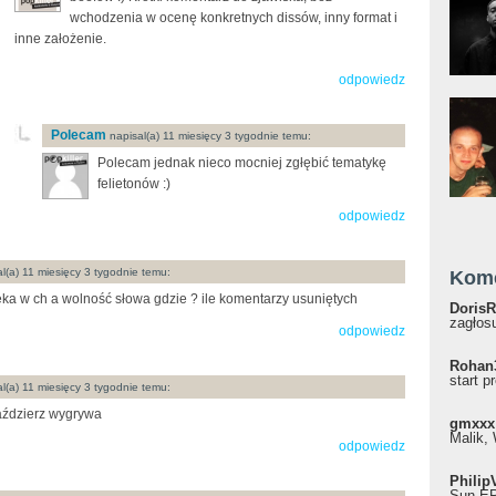
wchodzenia w ocenę konkretnych dissów, inny format i
inne założenie.
odpowiedz
Polecam
napisal(a) 11 miesięcy 3 tygodnie temu:
Polecam jednak nieco mocniej zgłębić tematykę
felietonów :)
odpowiedz
l(a) 11 miesięcy 3 tygodnie temu:
Kom
ka w ch a wolność słowa gdzie ? ile komentarzy usuniętych
DorisR
zagłosu
odpowiedz
Rohan
start p
l(a) 11 miesięcy 3 tygodnie temu:
aździerz wygrywa
gmxxx
Malik, 
odpowiedz
Philip
Sun EP"