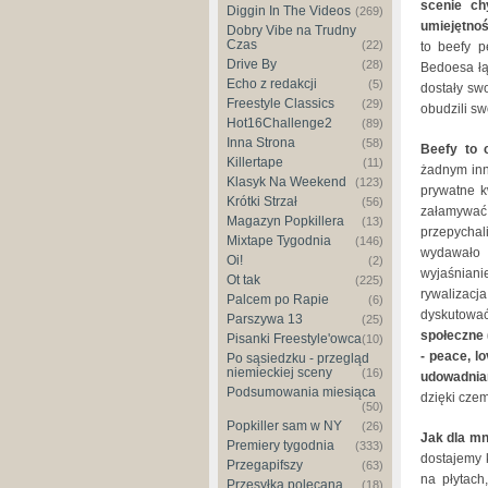
scenie ch
Diggin In The Videos
(269)
umiejętno
Dobry Vibe na Trudny
Czas
(22)
to beefy p
Drive By
(28)
Bedoesa łą
Echo z redakcji
(5)
dostały swo
Freestyle Classics
(29)
obudzili s
Hot16Challenge2
(89)
Inna Strona
(58)
Beefy to c
Killertape
(11)
żadnym inn
Klasyk Na Weekend
(123)
prywatne k
Krótki Strzał
(56)
załamywać
Magazyn Popkillera
(13)
przepychali
Mixtape Tygodnia
(146)
wydawało 
Oi!
(2)
wyjaśnian
Ot tak
(225)
rywalizac
Palcem po Rapie
(6)
dyskutowa
Parszywa 13
(25)
społeczne (
Pisanki Freestyle'owca
(10)
- peace, lo
Po sąsiedzku - przegląd
niemieckiej sceny
(16)
udowadnian
Podsumowania miesiąca
dzięki czem
(50)
Popkiller sam w NY
(26)
Jak dla mn
Premiery tygodnia
(333)
dostajemy 
Przegapifszy
(63)
na płytach
Przesyłka polecana
(18)