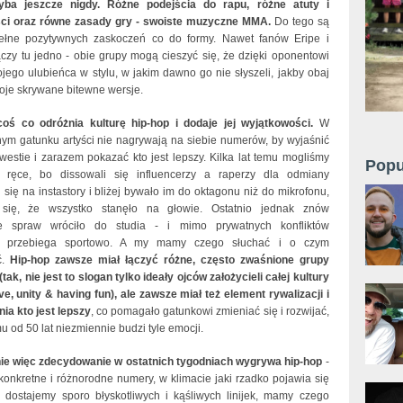
yba jeszcze nigdy. Różne podejścia do rapu, różne atuty i
ści oraz równe zasady gry - swoiste muzyczne MMA.
Do tego są
ełne pozytywnych zaskoczeń co do formy. Nawet fanów Eripe i
czy tu jedno - obie grupy mogą cieszyć się, że dzięki oponentowi
jego ulubieńca w stylu, w jakim dawno go nie słyszeli, jakby obaj
woje skrywane bitewne wersje.
oś co odróżnia kulturę hip-hop i dodaje jej wyjątkowości.
W
ym gatunku artyści nie nagrywają na siebie numerów, by wyjaśnić
westie i zarazem pokazać kto jest lepszy. Kilka lat temu mogliśmy
Popu
 ręce, bo dissowali się influencerzy a raperzy dla odmiany
 się na instastory i bliżej bywało im do oktagonu niż do mikrofonu,
się, że wszystko stanęło na głowie. Ostatnio jednak znów
ie spraw wróciło do studia - i mimo prywatnych konfliktów
ja przebiega sportowo. A my mamy czego słuchać i o czym
ć.
Hip-hop zawsze miał łączyć różne, często zwaśnione grupy
tak, nie jest to slogan tylko ideały ojców założycieli całej kultury
ve, unity & having fun), ale zawsze miał też element rywalizacji i
ia kto jest lepszy
, co pomagało gatunkowi zmieniać się i rozwijać,
u od 50 lat niezmiennie budzi tyle emocji.
ie więc zdecydowanie w ostatnich tygodniach wygrywa hip-hop
-
konkretne i różnorodne numery, w klimacie jaki rzadko pojawia się
, dostajemy sporo błyskotliwych i kąśliwych linijek, mamy czego