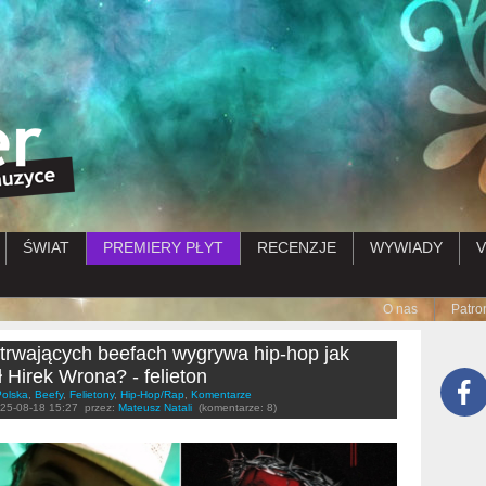
Przejdź do treści
ŚWIAT
PREMIERY PŁYT
RECENZJE
WYWIADY
V
Submenu
O nas
Patro
trwających beefach wygrywa hip-hop jak
 Hirek Wrona? - felieton
Polska
,
Beefy
,
Felietony
,
Hip-Hop/Rap
,
Komentarze
25-08-18 15:27
przez:
Mateusz Natali
(komentarze: 8)