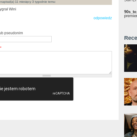
napisal(a) 11 miesięcy 3 tygodnie temu:
grał Wini
90s_to
premie
odpowiedz
lub pseudonim
Rece
*