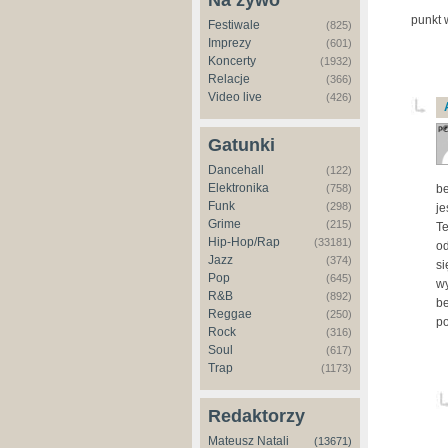
Na żywo
punkt 
Festiwale
(825)
Imprezy
(601)
Koncerty
(1932)
Relacje
(366)
Video live
(426)
Gatunki
Dancehall
(122)
Elektronika
be
(758)
Funk
(298)
je
Grime
(215)
Te
Hip-Hop/Rap
(33181)
od
Jazz
(374)
si
Pop
(645)
wy
R&B
(892)
be
Reggae
(250)
po
Rock
(316)
Soul
(617)
Trap
(1173)
Redaktorzy
Mateusz Natali
(13671)