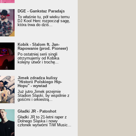
URALesko z nagrodą za
DGE - Gankstaz Paradajs
yczny/Trueschoolowy
To właśnie tu, pół wieku temu
m Roku (Popkillery 2023)
DJ Kool Herc rozpoczął sagę,
która trwa do dziś...
 - Slalom ft. Jan-
Kobik - Slalom ft. Jan-
wanie (prod. Pioneer)
Rapowanie (prod. Pioneer)
cial Music Visualiser]
Po ostatniej serii singli
otrzymujemy od Kobika
kolejny utwór i trochę...
k zdradza kulisy "Historii
Jimek zdradza kulisy
kiego Hip-Hopu" - wywiad
"Historii Polskiego Hip-
Hopu" - wywiad
Już jutro Jimek przejmie
Stadion Śląski, by wspólnie z
gośćmi i orkiestrą...
ki JR - Patoshot
Gładki JR - Patoshot
Gładki JR to 21-letni raper z
Dolnego Śląska i nowy
członek wytwórni TiW Music...