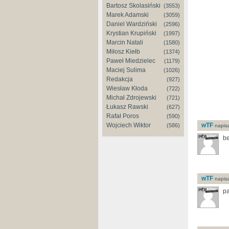
Bartosz Skolasiński
(3553)
Marek Adamski
(3059)
Daniel Wardziński
(2596)
Krystian Krupiński
(1997)
Marcin Natali
(1580)
Miłosz Kiełb
(1374)
Paweł Miedzielec
(1179)
Maciej Sulima
(1026)
Redakcja
(927)
Wiesław Kłoda
(722)
Michał Zdrojewski
(721)
Łukasz Rawski
(627)
Rafał Poros
(590)
wTF
Wojciech Wiktor
(586)
napisa
be
wTF
napisa
p