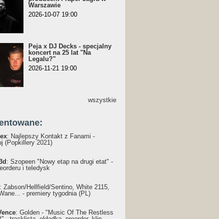
Warszawie
2026-10-07 19:00
Peja x DJ Decks - specjalny
koncert na 25 lat "Na
Legalu?"
2026-11-21 19:00
wszystkie
entowane:
ex
: Najlepszy Kontakt z Fanami -
j (Popkillery 2021)
3d
: Szopeen "Nowy etap na drugi etat" -
reorderu i teledysk
: Żabson/Hellfield/Sentino, White 2115,
Wane... - premiery tygodnia (PL)
Vence
: Golden - "Music Of The Restless
 - tracklista, okładka, preorder, klip