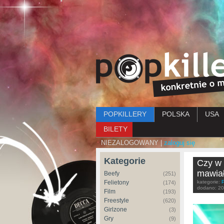
Menu główne
POPKILLERY
POLSKA
USA
BILETY
NIEZALOGOWANY |
zaloguj się
Kategorie
Czy w 
mawiał
Beefy
(251)
Felietony
kategorie:
(174)
dodano:
20
Film
(193)
Freestyle
(620)
Girlzone
(3)
Gry
(9)