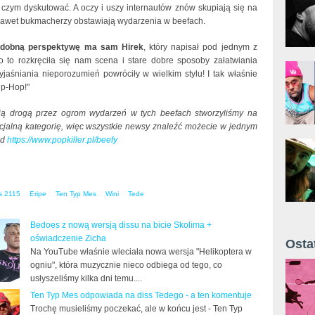
o czym dyskutować. A oczy i uszy internautów znów skupiają się na
nawet bukmacherzy obstawiają wydarzenia w beefach.
odobną perspektywę ma sam Hirek
, który napisał pod jednym z
o to rozkręciła się nam scena i stare dobre sposoby załatwiania
yjaśniania nieporozumień powróciły w wielkim stylu! I tak właśnie
p-Hop!"
ą drogą przez ogrom wydarzeń w tych beefach stworzyliśmy na
ecjalną kategorię, więc wszystkie newsy znaleźć możecie w jednym
od
https://www.popkiller.pl/beefy
s 2115
Eripe
Ten Typ Mes
Wini
Tede
Bedoes z nową wersją dissu na bicie Skolima +
oświadczenie Zicha
Osta
Na YouTube właśnie wleciała nowa wersja "Helikoptera w
Żyt 
ogniu", która muzycznie nieco odbiega od tego, co
usłyszeliśmy kilka dni temu....
Ten Typ Mes odpowiada na diss Tedego - a ten komentuje
Trochę musieliśmy poczekać, ale w końcu jest - Ten Typ