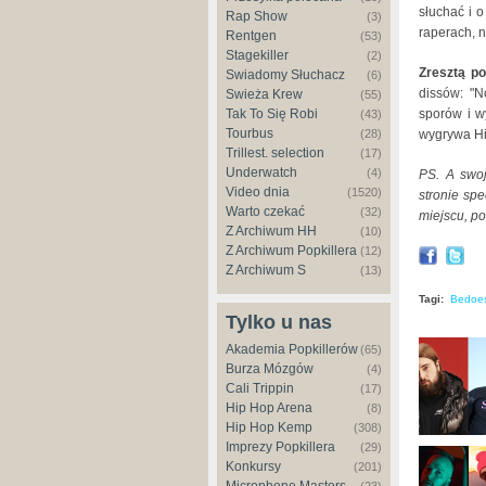
słuchać i 
Rap Show
(3)
raperach, 
Rentgen
(53)
Stagekiller
(2)
Zresztą p
Świadomy Słuchacz
(6)
dissów: "N
Świeża Krew
(55)
sporów i w
Tak To Się Robi
(43)
Tourbus
wygrywa Hi
(28)
Trillest. selection
(17)
Underwatch
(4)
PS. A swoj
Video dnia
(1520)
stronie sp
Warto czekać
(32)
miejscu, p
Z Archiwum HH
(10)
Z Archiwum Popkillera
(12)
Z Archiwum S
(13)
Tagi:
Bedoe
Tylko u nas
Akademia Popkillerów
(65)
Burza Mózgów
(4)
Cali Trippin
(17)
Hip Hop Arena
(8)
Hip Hop Kemp
(308)
Imprezy Popkillera
(29)
Konkursy
(201)