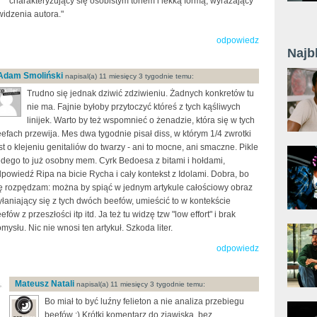
charakteryzujący się osobistym tonem i lekką formą, wyrażający
widzenia autora."
odpowiedz
Najb
Adam Smoliński
napisal(a) 11 miesięcy 3 tygodnie temu:
Trudno się jednak dziwić zdziwieniu. Żadnych konkretów tu
nie ma. Fajnie byłoby przytoczyć któreś z tych kąśliwych
linijek. Warto by też wspomnieć o żenadzie, która się w tych
efach przewija. Mes dwa tygodnie pisał diss, w którym 1/4 zwrotki
st o klejeniu genitaliów do twarzy - ani to mocne, ani smaczne. Pikle
dego to już osobny mem. Cyrk Bedoesa z bitami i hołdami,
powiedź Ripa na bicie Rycha i cały kontekst z Idolami. Dobra, bo
ę rozpędzam: można by spiąć w jednym artykule całościowy obraz
łaniający się z tych dwóch beefów, umieścić to w kontekście
efów z przeszłości itp itd. Ja też tu widzę tzw "low effort" i brak
mysłu. Nic nie wnosi ten artykuł. Szkoda liter.
odpowiedz
Mateusz Natali
napisal(a) 11 miesięcy 3 tygodnie temu:
Bo miał to być luźny felieton a nie analiza przebiegu
beefów :) Krótki komentarz do zjawiska, bez