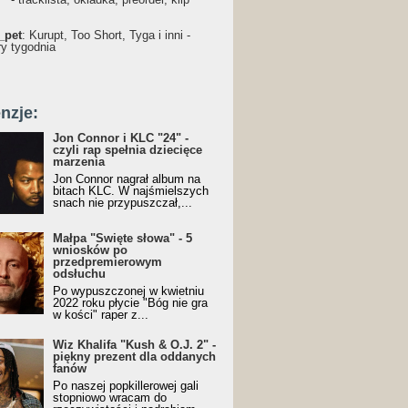
_pet
: Kurupt, Too Short, Tyga i inni -
ry tygodnia
nzje:
Jon Connor i KLC "24" -
czyli rap spełnia dziecięce
marzenia
Jon Connor nagrał album na
bitach KLC. W najśmielszych
snach nie przypuszczał,...
Małpa "Święte słowa" - 5
wniosków po
przedpremierowym
odsłuchu
Po wypuszczonej w kwietniu
2022 roku płycie "Bóg nie gra
w kości" raper z...
Wiz Khalifa "Kush & O.J. 2" -
piękny prezent dla oddanych
fanów
Po naszej popkillerowej gali
stopniowo wracam do