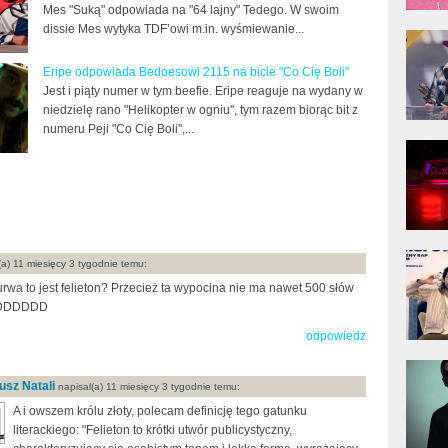
Mes "Suką" odpowiada na "64 lajny" Tedego. W swoim
dissie Mes wytyka TDF’owi m.in. wyśmiewanie...
donG
Klas
Albu
Eripe odpowiada Bedoesowi 2115 na bicie "Co Cię Boli"
Jest i piąty numer w tym beefie. Eripe reaguje na wydany w
niedzielę rano "Helikopter w ogniu", tym razem biorąc bit z
numeru Peji "Co Cię Boli",...
Kobik
Rapo
[Offi
Jime
a) 11 miesięcy 3 tygodnie temu:
Pols
rwa to jest felieton? Przecież ta wypocina nie ma nawet 500 słów
DDDDDD
odpowiedz
Gład
usz Natali
napisal(a) 11 miesięcy 3 tygodnie temu:
A i owszem królu złoty, polecam definicję tego gatunku
literackiego: "
Felieton to krótki utwór publicystyczny,