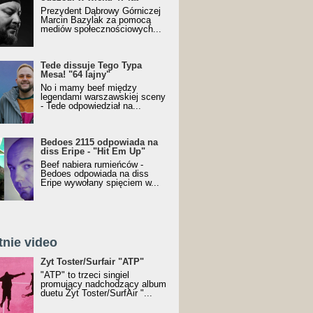
Prezydent Dąbrowy Górniczej
Marcin Bazylak za pomocą
mediów społecznościowych...
Tede dissuje Tego Typa
Mesa! "64 lajny"
No i mamy beef między
legendami warszawskiej sceny
- Tede odpowiedział na...
Bedoes 2115 odpowiada na
diss Eripe - "Hit Em Up"
Beef nabiera rumieńców -
Bedoes odpowiada na diss
Eripe wywołany spięciem w...
tnie video
Toster/SurfAir - ATP VIDEO
Żyt Toster/Surfair "ATP"
"ATP" to trzeci singiel
promujący nadchodzący album
duetu Żyt Toster/SurfAir "...