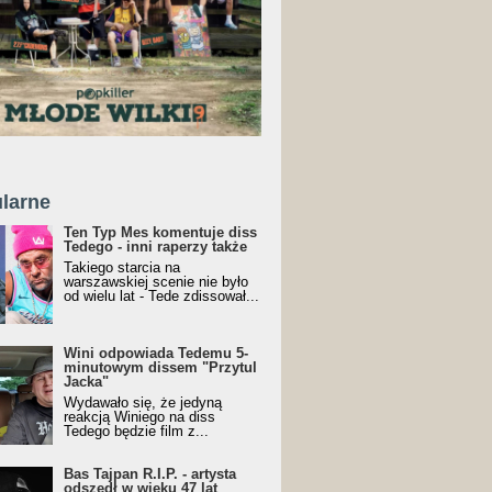
larne
Ten Typ Mes komentuje diss
Tedego - inni raperzy także
Takiego starcia na
warszawskiej scenie nie było
od wielu lat - Tede zdissował...
Wini odpowiada Tedemu 5-
minutowym dissem "Przytul
Jacka"
Wydawało się, że jedyną
reakcją Winiego na diss
Tedego będzie film z...
Bas Tajpan R.I.P. - artysta
odszedł w wieku 47 lat