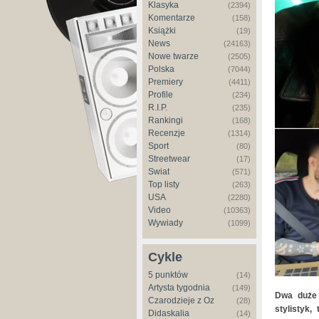
Klasyka
(2394)
Komentarze
(158)
Książki
(19)
News
(24163)
Nowe twarze
(2505)
Polska
(7044)
Premiery
(4411)
Profile
(234)
R.I.P.
(235)
Rankingi
(168)
Recenzje
(1314)
Sport
(80)
Streetwear
(17)
Świat
(571)
Top listy
(263)
USA
(2280)
Video
(10363)
Wywiady
(1099)
Cykle
5 punktów
(14)
Artysta tygodnia
(149)
Dwa duże 
Czarodzieje z Oz
(28)
stylistyk,
Didaskalia
(14)