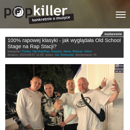
wydarzenie
100% rapowej klasyki - jak wyglądała Old School
Stage na Rap Stacji?
kategorie:
Polska
,
Hip-Hop/Rap
,
Klasyka
,
News
,
Relacje
,
Video
dodano:
2023-09-07 11:00
przez:
Jan Stokowski
(komentarze: 0)