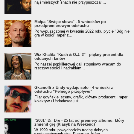
najśmielszych snach nie przypuszczał,...
Małpa "Święte słowa" - 5 wniosków po
przedpremierowym odsłuchu
Po wypuszczonej w kwietniu 2022 roku płycie "Bóg nie
gra w kości" raper z...
Wiz Khalifa "Kush & O.J. 2" - piękny prezent dla
oddanych fanów
Po naszej popkillerowej gali stopniowo wracam do
rzeczywistości i nadrabiam...
Gkamolli z Undy wydaje solo - 4 wnioski z
odsłuchu "Pełnego przepływu"
Filar gdyńskiej sceny, grafik, główny producent i raper
kolektywu Undadasea już...
"2001" Dr. Dre - 25 lat od premiery albumu, który
zmienił grę (Klasyk na Weekend)
W 1999 roku powychodziło trochę dobrych
westcoastowych płyt. Pierwsze, które...