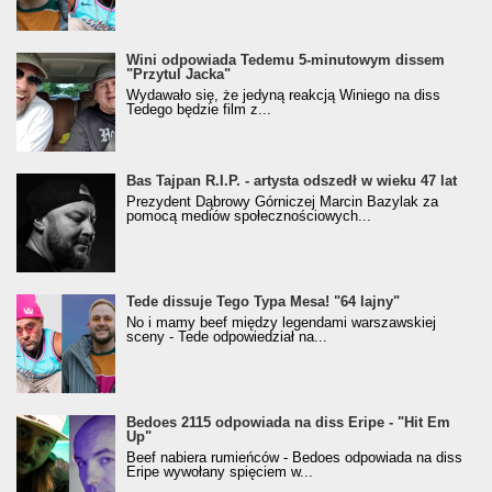
Wini odpowiada Tedemu 5-minutowym dissem
"Przytul Jacka"
Wydawało się, że jedyną reakcją Winiego na diss
Tedego będzie film z...
Bas Tajpan R.I.P. - artysta odszedł w wieku 47 lat
Prezydent Dąbrowy Górniczej Marcin Bazylak za
pomocą mediów społecznościowych...
Tede dissuje Tego Typa Mesa! "64 lajny"
No i mamy beef między legendami warszawskiej
sceny - Tede odpowiedział na...
Bedoes 2115 odpowiada na diss Eripe - "Hit Em
Up"
Beef nabiera rumieńców - Bedoes odpowiada na diss
Eripe wywołany spięciem w...