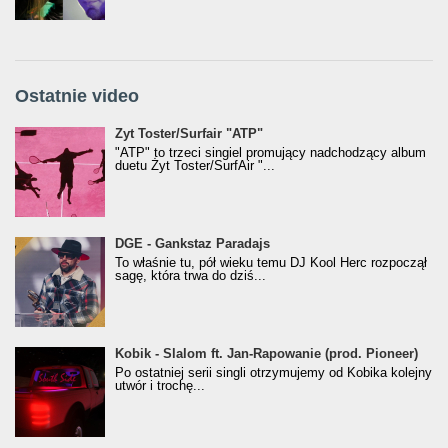
Ostatnie video
Żyt Toster/SurfAir - ATP VIDEO
Żyt Toster/Surfair "ATP"
"ATP" to trzeci singiel promujący nadchodzący album
duetu Żyt Toster/SurfAir "...
donGURALesko z nagrodą za
DGE - Gankstaz Paradajs
Klasyczny/Trueschoolowy Album Roku
To właśnie tu, pół wieku temu DJ Kool Herc rozpoczął
(Popkillery 2023)
sagę, która trwa do dziś...
Kobik - Slalom ft. Jan-Rapowanie (prod. Pioneer)
Kobik - Slalom ft. Jan-Rapowanie (prod. Pioneer)
[Official Music Visualiser]
Po ostatniej serii singli otrzymujemy od Kobika kolejny
utwór i trochę...