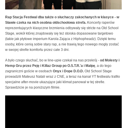
Rap Stacja Festiwal dba także o słuchaczy zakochanych w klasyce - w
Sławie czeka na nich osobna oldschoolowa strefa.
Koncerty raperów
reprezentujących klasyczne brzmienia odbywały się stricte na Old School
Stage, wokół której znajdowały się też stoiska dopasowane targetowo
(takie jak płytowe imperium Karola Zająca z Hiphopheadz). Dzięki temu
osoby, które cenią sobie stary rap, a nie trawią tego nowego mogły zostać
w swojej strefie komfortu przez całe 3 dni.
A było czego słuchać, bo w line-upie czekał na nas przekrój -
od Molesty i
Hemp Gru przez Peję i Killaz Group po O.S.T.R.'a i Małpę
, a do tego
zagraniczni goście w osobach
Onyx i Dope D.O.D.
Old School Stage
prowadzili Mateusz Natali wraz z CNE, a teraz na kanał YT festiwalu trafiło
specjalne after-movie ukazujące jaki klimat panował w tej strefie.
Sprawdzicie je na poniższym filmie.
Rap Stacja Festiwal 2023 - Oldschool Stage