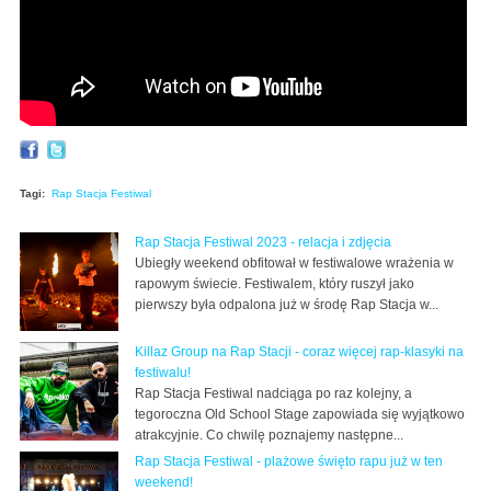
Tagi:
Rap Stacja Festiwal
Rap Stacja Festiwal 2023 - relacja i zdjęcia
Ubiegły weekend obfitował w festiwalowe wrażenia w
rapowym świecie. Festiwalem, który ruszył jako
pierwszy była odpalona już w środę Rap Stacja w...
Killaz Group na Rap Stacji - coraz więcej rap-klasyki na
festiwalu!
Rap Stacja Festiwal nadciąga po raz kolejny, a
tegoroczna Old School Stage zapowiada się wyjątkowo
atrakcyjnie. Co chwilę poznajemy następne...
Rap Stacja Festiwal - plażowe święto rapu już w ten
weekend!