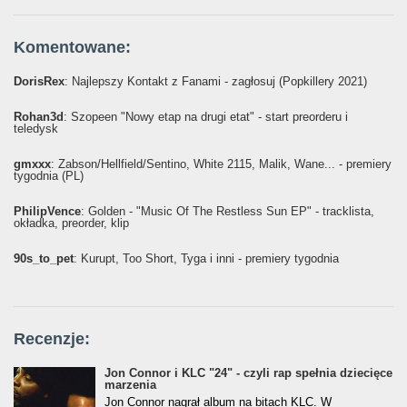
Komentowane:
DorisRex
: Najlepszy Kontakt z Fanami - zagłosuj (Popkillery 2021)
Rohan3d
: Szopeen "Nowy etap na drugi etat" - start preorderu i
teledysk
gmxxx
: Żabson/Hellfield/Sentino, White 2115, Malik, Wane... - premiery
tygodnia (PL)
PhilipVence
: Golden - "Music Of The Restless Sun EP" - tracklista,
okładka, preorder, klip
90s_to_pet
: Kurupt, Too Short, Tyga i inni - premiery tygodnia
Recenzje:
Jon Connor i KLC "24" - czyli rap spełnia dziecięce
marzenia
Jon Connor nagrał album na bitach KLC. W