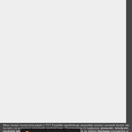
Masz dosyć muzycznej papki z TV? Popkiller wyeliminuje wszystkie szumy i pozwoli skupić się
na tym, co w muzyce naprawdę wartościowe. Zaserwujemy Ci najlepsze
piosenki
,
teledyski
,
recenzje płyt
i
newsy
z branży
hip-hopowej
.
Wykonawcy
ze świata
hip-hopu
opowiedzą w