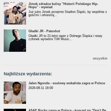
Jimek zdradza kulisy "Historii Polskiego Hip-
Jimek zdradza kulisy "Historii Polskiego Hip-
Hopu" - wywiad
Hopu" - wywiad
Już jutro Jimek przejmie Stadion Śląski, by wspólnie z
gośćmi i orkiestrą...
Gładki JR - Patoshot
Gładki JR - Patoshot
Gładki JR to 21-letni raper z Dolnego Śląska i nowy
członek wytwórni TiW Music...
wszystkie
Najbliższe wydarzenia:
Jalen Ngonda - soulowy wokalista zagra w Polsce
2026-08-11 18:00
A$AP Rocky zagra w Polsce - koncert na "Don't Be