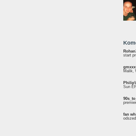
Kom
Rohan
start p
gmxxx
Malik, 
Philip
Sun EP"
90s_to
premie
fan wh
odszed