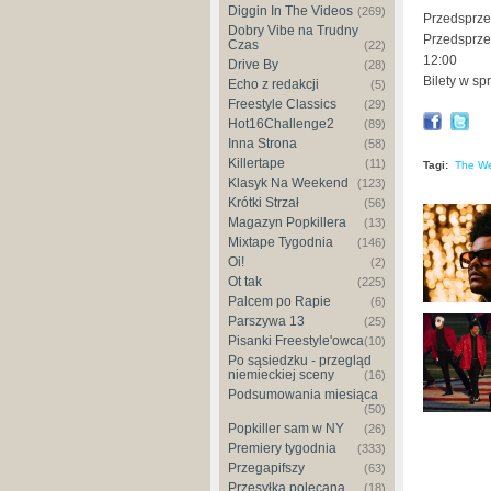
Diggin In The Videos
(269)
Przedsprze
Dobry Vibe na Trudny
Przedsprze
Czas
(22)
12:00
Drive By
(28)
Bilety w sp
Echo z redakcji
(5)
Freestyle Classics
(29)
Hot16Challenge2
(89)
Inna Strona
(58)
Killertape
(11)
Tagi:
The W
Klasyk Na Weekend
(123)
Krótki Strzał
(56)
Magazyn Popkillera
(13)
Mixtape Tygodnia
(146)
Oi!
(2)
Ot tak
(225)
Palcem po Rapie
(6)
Parszywa 13
(25)
Pisanki Freestyle'owca
(10)
Po sąsiedzku - przegląd
niemieckiej sceny
(16)
Podsumowania miesiąca
(50)
Popkiller sam w NY
(26)
Premiery tygodnia
(333)
Przegapifszy
(63)
Przesyłka polecana
(18)