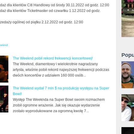
daż dla klientów Citi Handlowy od środy 30.11.2022 od godz. 12:00
daż dla klientów Ticketmaster od czwartku 1.12.2022 od godz.
rzedaży ogólnej od piątku 2.12.2022 od godz. 12:00
eeknd
Popu
The Weeknd pobił rekord frekwencji koncertowej!
The Weeknd, diamentowy i wielokrotnie nagradzany
artysta, właśnie pobił rekord najwyższej frekwencji podczas
dwóch koncertów z udziałem 160 000 osób...
The Weeknd wydał 7 mln $ na produkcję występu na Super
Bowl!
Występ The Weeknda na Super Bowl swoim rozmachem
zrobił ogromne wrażenie. Jak się okazuje wydarzenie
zostało wyprodukowane za ogromną kwotę 7...