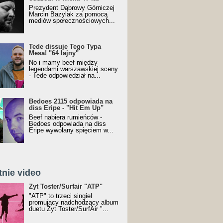
Prezydent Dąbrowy Górniczej
Marcin Bazylak za pomocą
mediów społecznościowych...
Tede dissuje Tego Typa
Mesa! "64 lajny"
No i mamy beef między
legendami warszawskiej sceny
- Tede odpowiedział na...
Bedoes 2115 odpowiada na
diss Eripe - "Hit Em Up"
Beef nabiera rumieńców -
Bedoes odpowiada na diss
Eripe wywołany spięciem w...
tnie video
Toster/SurfAir - ATP VIDEO
Żyt Toster/Surfair "ATP"
"ATP" to trzeci singiel
promujący nadchodzący album
duetu Żyt Toster/SurfAir "...