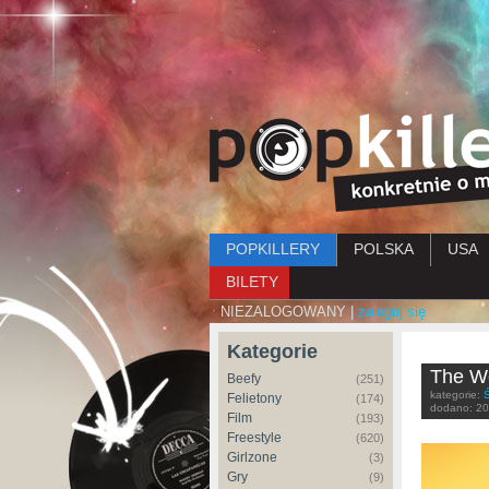
Menu główne
POPKILLERY
POLSKA
USA
BILETY
NIEZALOGOWANY |
zaloguj się
Kategorie
The W
Beefy
(251)
kategorie:
Ś
Felietony
(174)
dodano:
20
Film
(193)
Freestyle
(620)
Girlzone
(3)
Gry
(9)