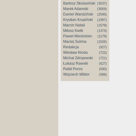
Bartosz Skolasiński
(3537)
Marek Adamski
(3059)
Daniel Wardziński
(2596)
Krystian Krupiński
(1997)
Marcin Natali
(1579)
Miłosz Kiełb
(1374)
Paweł Miedzielec
(1179)
Maciej Sulima
(1026)
Redakcja
(927)
Wiesław Kłoda
(722)
Michał Zdrojewski
(721)
Łukasz Rawski
(627)
Rafał Poros
(590)
Wojciech Wiktor
(586)