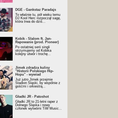
URALesko z nagrodą za
DGE - Gankstaz Paradajs
yczny/Trueschoolowy
To właśnie tu, pół wieku temu
m Roku (Popkillery 2023)
DJ Kool Herc rozpoczął sagę,
która trwa do dziś...
 - Slalom ft. Jan-
Kobik - Slalom ft. Jan-
wanie (prod. Pioneer)
Rapowanie (prod. Pioneer)
cial Music Visualiser]
Po ostatniej serii singli
otrzymujemy od Kobika
kolejny utwór i trochę...
k zdradza kulisy "Historii
Jimek zdradza kulisy
kiego Hip-Hopu" - wywiad
"Historii Polskiego Hip-
Hopu" - wywiad
Już jutro Jimek przejmie
Stadion Śląski, by wspólnie z
gośćmi i orkiestrą...
ki JR - Patoshot
Gładki JR - Patoshot
Gładki JR to 21-letni raper z
Dolnego Śląska i nowy
członek wytwórni TiW Music...