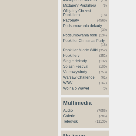
Microphone Masters
(23)
Mixtape'y Popkillera
(8)
Oficjalny Chrzest
Popkillera
(18)
Patronaty
(4566)
Podsumowania dekady
(30)
Podsumowania roku
(134)
Popkiller Christmas Party
(16)
Popkiller Młode Wilki
(352)
Popkillery
(352)
Single dekady
(132)
Splash Festival
(100)
Videowywiady
(753)
Warsaw Challenge
(61)
WBW
(167)
Wojna o Wawel
(3)
Multimedia
Audio
(7058)
Galerie
(286)
Teledyski
(12130)