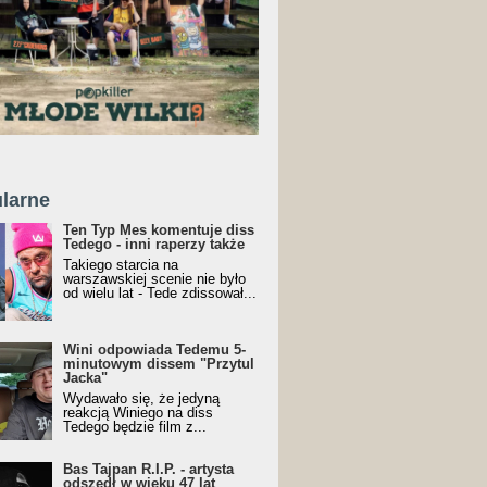
larne
Ten Typ Mes komentuje diss
Tedego - inni raperzy także
Takiego starcia na
warszawskiej scenie nie było
od wielu lat - Tede zdissował...
Wini odpowiada Tedemu 5-
minutowym dissem "Przytul
Jacka"
Wydawało się, że jedyną
reakcją Winiego na diss
Tedego będzie film z...
Bas Tajpan R.I.P. - artysta
odszedł w wieku 47 lat