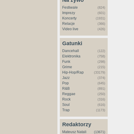
Na żywo
Festiwale
(824)
Imprezy
(601)
Koncerty
(1931)
Relacje
(366)
Video live
(426)
Gatunki
Dancehall
(122)
Elektronika
(758)
Funk
(298)
Grime
(215)
Hip-Hop/Rap
(33179)
Jazz
(374)
Pop
(645)
R&B
(891)
Reggae
(250)
Rock
(316)
Soul
(616)
Trap
(1173)
Redaktorzy
Mateusz Natali
(13671)