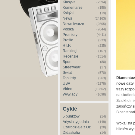
Klasyka
(2394)
Komentarze
(158)
Książki
(19)
News
(24163)
Nowe twarze
(2505)
Polska
(7044)
Premiery
(4411)
Profile
(233)
R.I.P.
(235)
Rankingi
(167)
Recenzje
(1314)
Sport
(80)
Streetwear
(17)
Świat
(570)
Diamentowy
Top listy
(263)
nowe daty 
USA
(2278)
Video
trasy rozpo
(10362)
Wywiady
(1098)
na stadioni
Sztokholmie
zakończy si
Cykle
Bicentenari
5 punktów
(14)
Artysta tygodnia
(149)
Wokalista 
Czarodzieje z Oz
(28)
biletów wys
Didaskalia
(14)