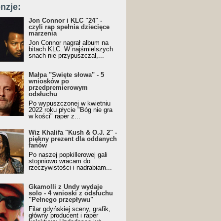
nzje:
Jon Connor i KLC "24" -
czyli rap spełnia dziecięce
marzenia
Jon Connor nagrał album na
bitach KLC. W najśmielszych
snach nie przypuszczał,...
Małpa "Święte słowa" - 5
wniosków po
przedpremierowym
odsłuchu
Po wypuszczonej w kwietniu
2022 roku płycie "Bóg nie gra
w kości" raper z...
Wiz Khalifa "Kush & O.J. 2" -
piękny prezent dla oddanych
fanów
Po naszej popkillerowej gali
stopniowo wracam do
rzeczywistości i nadrabiam...
Gkamolli z Undy wydaje
solo - 4 wnioski z odsłuchu
"Pełnego przepływu"
Filar gdyńskiej sceny, grafik,
główny producent i raper