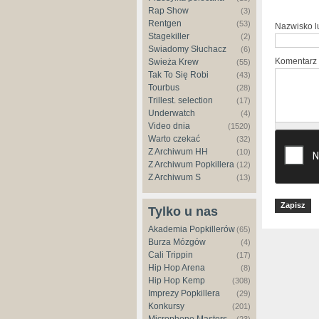
Rap Show
(3)
Rentgen
(53)
Nazwisko 
Stagekiller
(2)
Świadomy Słuchacz
(6)
Komentarz
Świeża Krew
(55)
Tak To Się Robi
(43)
Tourbus
(28)
Trillest. selection
(17)
Underwatch
(4)
Video dnia
(1520)
Warto czekać
(32)
Z Archiwum HH
(10)
Z Archiwum Popkillera
(12)
Z Archiwum S
(13)
Tylko u nas
Akademia Popkillerów
(65)
Burza Mózgów
(4)
Cali Trippin
(17)
Hip Hop Arena
(8)
Hip Hop Kemp
(308)
Imprezy Popkillera
(29)
Konkursy
(201)