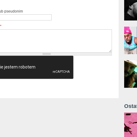
lub pseudonim
*
Osta
Żyt 