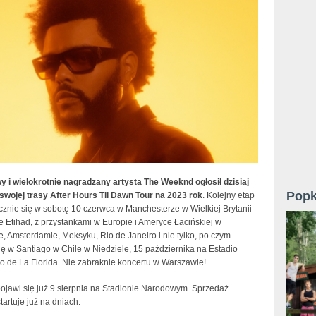
 i wielokrotnie nagradzany artysta The Weeknd ogłosił dzisiaj
Popk
swojej trasy After Hours Til Dawn Tour na 2023 rok
. Kolejny etap
cznie się w sobotę 10 czerwca w Manchesterze w Wielkiej Brytanii
e Etihad, z przystankami w Europie i Ameryce Łacińskiej w
, Amsterdamie, Meksyku, Rio de Janeiro i nie tylko, po czym
ę w Santiago w Chile w Niedziele, 15 października na Estadio
o de La Florida. Nie zabraknie koncertu w Warszawie!
pojawi się już 9 sierpnia na Stadionie Narodowym. Sprzedaż
tartuje już na dniach.