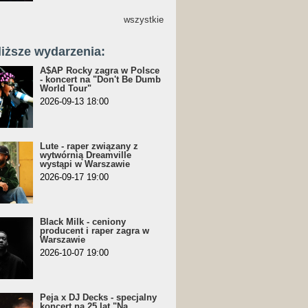
wszystkie
liższe wydarzenia:
A$AP Rocky zagra w Polsce
- koncert na "Don't Be Dumb
World Tour"
2026-09-13 18:00
Lute - raper związany z
wytwórnią Dreamville
wystąpi w Warszawie
2026-09-17 19:00
Black Milk - ceniony
producent i raper zagra w
Warszawie
2026-10-07 19:00
Peja x DJ Decks - specjalny
koncert na 25 lat "Na