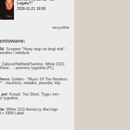
Legalu?"
2026-11-21 19:00
wszystkie
entowane:
3d
: Szopeen "Nowy etap na drugi etat" -
reorderu i teledysk
: Żabson/Hellfield/Sentino, White 2115,
Wane... - premiery tygodnia (PL)
Vence
: Golden - "Music Of The Restless
 - tracklista, okładka, preorder, klip
_pet
: Kurupt, Too Short, Tyga i inni -
ry tygodnia
ite
: White 2115 tłumaczy dlaczego
ł z SBM Label