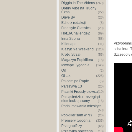
Diggin In The Videos
(269)
Dobry Vibe na Trudny
Czas
(22)
Drive By
(28)
Echo z redakcji
(5)
Freestyle Classics
(29)
Hot16Challenge2
(89)
Inna Strona
(58)
Przypomnijm
Killertape
(11)
schaftera, 
Klasyk Na Weekend
(123)
Krótki Strzał
Szczegóły 
(56)
Magazyn Popkillera
(13)
Mixtape Tygodnia
(146)
VNM x r
Oi!
(2)
LOAA)
Ot tak
(225)
Palcem po Rapie
(6)
Parszywa 13
(25)
Pisanki Freestyle'owca
(10)
Po sąsiedzku - przegląd
niemieckiej sceny
(16)
Podsumowania miesiąca
(50)
Popkiller sam w NY
(26)
Premiery tygodnia
(333)
Przegapifszy
(63)
Przesyłka polecana
(18)