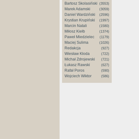
Bartosz Skolasiński
(3553)
Marek Adamski
(3059)
Daniel Wardziński
(2596)
Krystian Krupiński
(1997)
Marcin Natali
(1580)
Miłosz Kiełb
(1374)
Paweł Miedzielec
(1179)
Maciej Sulima
(1026)
Redakcja
(927)
Wiesław Kłoda
(722)
Michał Zdrojewski
(721)
Łukasz Rawski
(627)
Rafał Poros
(590)
Wojciech Wiktor
(586)