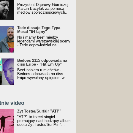
Prezydent Dąbrowy Górniczej
Marcin Bazylak za pomocą
mediów społecznościowych...
Tede dissuje Tego Typa
Mesa! "64 lajny"
No i mamy beef między
legendami warszawskiej sceny
- Tede odpowiedział na...
Bedoes 2115 odpowiada na
diss Eripe - "Hit Em Up"
Beef nabiera rumieńców -
Bedoes odpowiada na diss
Eripe wywołany spięciem w...
tnie video
Toster/SurfAir - ATP VIDEO
Żyt Toster/Surfair "ATP"
"ATP" to trzeci singiel
promujący nadchodzący album
duetu Żyt Toster/SurfAir "...