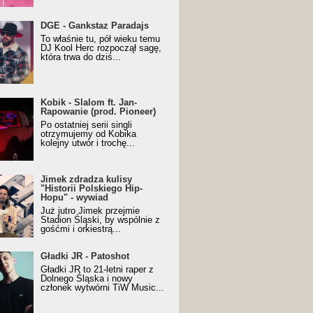
URALesko z nagrodą za
DGE - Gankstaz Paradajs
yczny/Trueschoolowy
To właśnie tu, pół wieku temu
m Roku (Popkillery 2023)
DJ Kool Herc rozpoczął sagę,
która trwa do dziś...
 - Slalom ft. Jan-
Kobik - Slalom ft. Jan-
wanie (prod. Pioneer)
Rapowanie (prod. Pioneer)
cial Music Visualiser]
Po ostatniej serii singli
otrzymujemy od Kobika
kolejny utwór i trochę...
k zdradza kulisy "Historii
Jimek zdradza kulisy
kiego Hip-Hopu" - wywiad
"Historii Polskiego Hip-
Hopu" - wywiad
Już jutro Jimek przejmie
Stadion Śląski, by wspólnie z
gośćmi i orkiestrą...
ki JR - Patoshot
Gładki JR - Patoshot
Gładki JR to 21-letni raper z
Dolnego Śląska i nowy
członek wytwórni TiW Music...