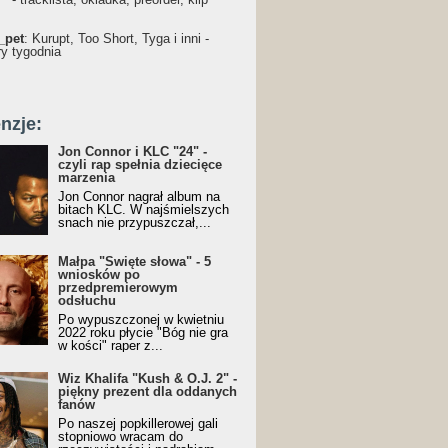
_pet
: Kurupt, Too Short, Tyga i inni -
ry tygodnia
nzje:
Jon Connor i KLC "24" -
czyli rap spełnia dziecięce
marzenia
Jon Connor nagrał album na
bitach KLC. W najśmielszych
snach nie przypuszczał,...
Małpa "Święte słowa" - 5
wniosków po
przedpremierowym
odsłuchu
Po wypuszczonej w kwietniu
2022 roku płycie "Bóg nie gra
w kości" raper z...
Wiz Khalifa "Kush & O.J. 2" -
piękny prezent dla oddanych
fanów
Po naszej popkillerowej gali
stopniowo wracam do