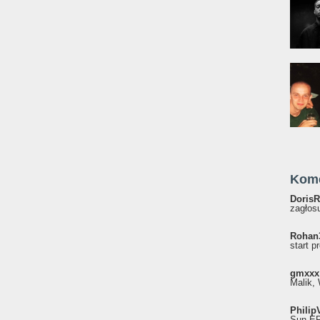
Kom
DorisR
zagłosu
Rohan
start p
gmxxx
Malik, 
Philip
Sun EP"