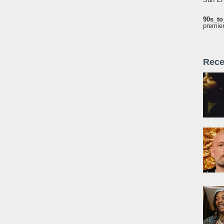
90s_to
premie
Rece