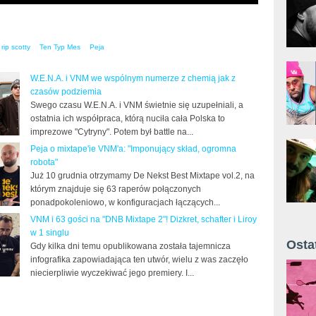
rip scotty
Ten Typ Mes
Peja
W.E.N.A. i VNM we wspólnym numerze z chemią jak z
czasów podziemia
Swego czasu W.E.N.A. i VNM świetnie się uzupełniali, a
ostatnia ich współpraca, którą nuciła cała Polska to
imprezowe "Cytryny". Potem był battle na...
Peja o mixtape'ie VNM'a: "Imponujący skład, ogromna
robota"
Już 10 grudnia otrzymamy De Nekst Best Mixtape vol.2, na
którym znajduje się 63 raperów połączonych
ponadpokoleniowo, w konfiguracjach łączących...
VNM i 63 gości na "DNB Mixtape 2"! Dizkret, schafter i Liroy
w 1 singlu
Osta
Gdy kilka dni temu opublikowana została tajemnicza
infografika zapowiadająca ten utwór, wielu z was zaczęło
Żyt 
niecierpliwie wyczekiwać jego premiery. I...