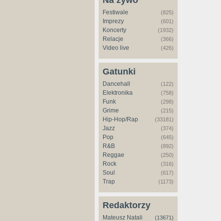
Na żywo
Festiwale
(825)
Imprezy
(601)
Koncerty
(1932)
Relacje
(366)
Video live
(426)
Gatunki
Dancehall
(122)
Elektronika
(758)
Funk
(298)
Grime
(215)
Hip-Hop/Rap
(33181)
Jazz
(374)
Pop
(645)
R&B
(892)
Reggae
(250)
Rock
(316)
Soul
(617)
Trap
(1173)
Redaktorzy
Mateusz Natali
(13671)