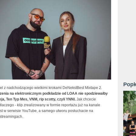
Popk
giel z nadchodzącego wielkimi krokami DeNekstBest Mixtape 2.
zenia na elektronicznym podkładzie od LOAA nie spodziewałby
Peja, Ten Typ Mes, VNM, rip scotty, czyli YNNI.
Jak chcecie
laczego - klip zrealizowany w formie reportażu już na kanale
t w serwisie YouTube, a samego utworu posłuchacie na
 streamingach.