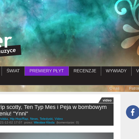
Przejdź do treści
ŚWIAT
PREMIERY PŁYT
RECENZJE
WYWIADY
V
Submenu
O nas
Patro
video
ip scotty, Ten Typ Mes i Peja w bombowym
eniu! "Ynni"
Polska
,
Hip-Hop/Rap
,
News
,
Teledyski
,
Video
21-12-02 17:07
przez:
Wiesław Kłoda
(komentarze: 0)