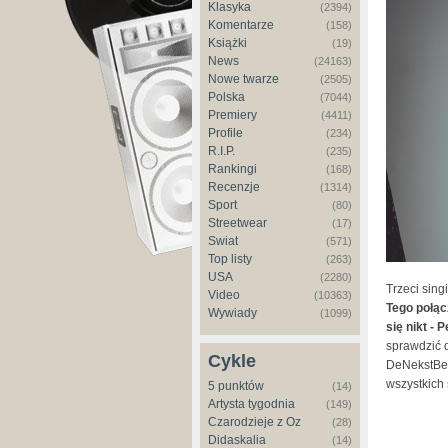
Klasyka
(2394)
Komentarze
(158)
Książki
(19)
News
(24163)
Nowe twarze
(2505)
Polska
(7044)
Premiery
(4411)
Profile
(234)
R.I.P.
(235)
Rankingi
(168)
Recenzje
(1314)
Sport
(80)
Streetwear
(17)
Świat
(571)
Top listy
(263)
USA
(2280)
Trzeci sin
Video
(10363)
Tego połąc
Wywiady
(1099)
się nikt - 
sprawdzić d
Cykle
DeNekstBes
wszystkich
5 punktów
(14)
Artysta tygodnia
(149)
Czarodzieje z Oz
(28)
Didaskalia
(14)