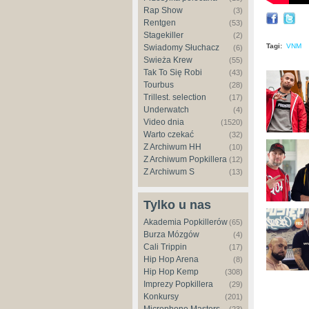
Rap Show
(3)
Rentgen
(53)
Stagekiller
(2)
Tagi:
VNM
Świadomy Słuchacz
(6)
Świeża Krew
(55)
Tak To Się Robi
(43)
Tourbus
(28)
Trillest. selection
(17)
Underwatch
(4)
Video dnia
(1520)
Warto czekać
(32)
Z Archiwum HH
(10)
Z Archiwum Popkillera
(12)
Z Archiwum S
(13)
Tylko u nas
Akademia Popkillerów
(65)
Burza Mózgów
(4)
Cali Trippin
(17)
Hip Hop Arena
(8)
Hip Hop Kemp
(308)
Imprezy Popkillera
(29)
Konkursy
(201)