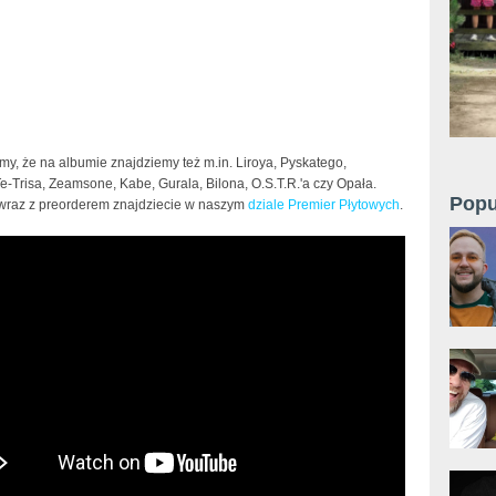
y, że na albumie znajdziemy też m.in. Liroya, Pyskatego,
Te-Trisa, Zeamsone, Kabe, Gurala, Bilona, O.S.T.R.'a czy Opała.
Popu
wraz z preorderem znajdziecie w naszym
dziale Premier Płytowych
.
ip scotty x Ten Typ Mes x Peja - YNNI (prod.