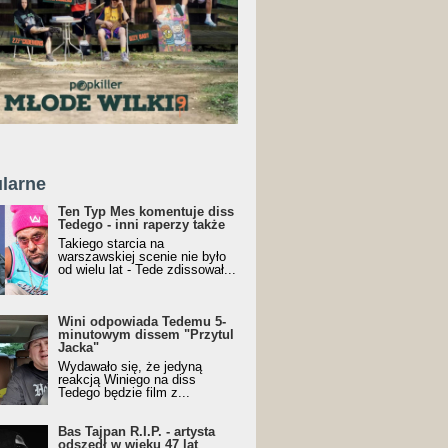
larne
Ten Typ Mes komentuje diss
Tedego - inni raperzy także
Takiego starcia na
warszawskiej scenie nie było
od wielu lat - Tede zdissował...
Wini odpowiada Tedemu 5-
minutowym dissem "Przytul
Jacka"
Wydawało się, że jedyną
reakcją Winiego na diss
Tedego będzie film z...
Bas Tajpan R.I.P. - artysta
odszedł w wieku 47 lat