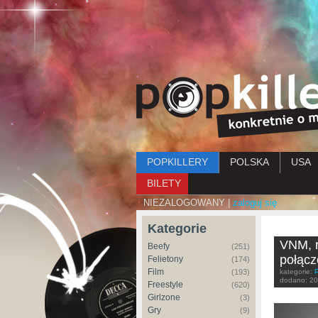
Menu główne
POPKILLERY
POLSKA
USA
BILETY
NIEZALOGOWANY |
zaloguj się
Kategorie
VNM, r
Beefy
(251)
połącz
Felietony
(174)
Film
(193)
kategorie:
dodano:
20
Freestyle
(620)
Girlzone
(3)
Gry
(9)