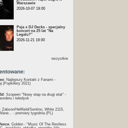
Warszawie
2026-10-07 19:00
Peja x DJ Decks - specjalny
koncert na 25 lat "Na
Legalu?"
2026-11-21 19:00
wszystkie
entowane:
ex
: Najlepszy Kontakt z Fanami -
j (Popkillery 2021)
3d
: Szopeen "Nowy etap na drugi etat" -
reorderu i teledysk
: Żabson/Hellfield/Sentino, White 2115,
Wane... - premiery tygodnia (PL)
Vence
: Golden - "Music Of The Restless
 - tracklista, okładka, preorder, klip