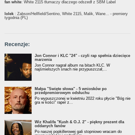
fan white
: White 2115 tłumaczy dlaczego odszedł z SBM Label
lolek
: Żabson/Hellfield/Sentino, White 2115, Malik, Wane... - premiery
tygodnia (PL)
Recenzje:
Jon Connor i KLC "24" - czyli rap spełnia dziecięce
marzenia
Jon Connor nagrał album na bitach KLC. W
najśmielszych snach nie przypuszczał,...
Małpa "Święte słowa" - 5 wniosków po
przedpremierowym odsłuchu
Po wypuszczonej w kwietniu 2022 roku płycie "Bóg nie
gra w kości" raper z...
Wiz Khalifa "Kush & O.J. 2" - piękny prezent dla
oddanych fanów
Po naszej popkillerowej gali stopniowo wracam do