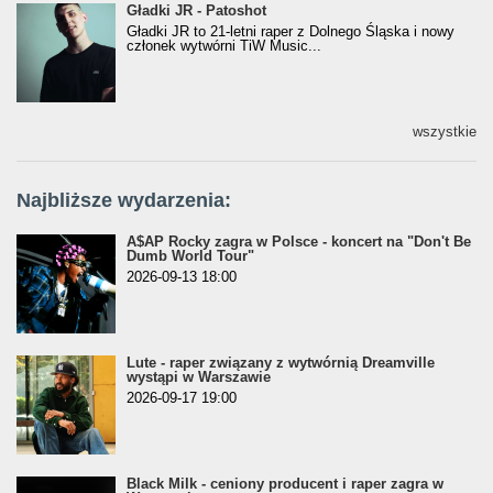
Gładki JR - Patoshot
Gładki JR - Patoshot
Gładki JR to 21-letni raper z Dolnego Śląska i nowy
członek wytwórni TiW Music...
wszystkie
Najbliższe wydarzenia:
A$AP Rocky zagra w Polsce - koncert na "Don't Be
Dumb World Tour"
2026-09-13 18:00
Lute - raper związany z wytwórnią Dreamville
wystąpi w Warszawie
2026-09-17 19:00
Black Milk - ceniony producent i raper zagra w