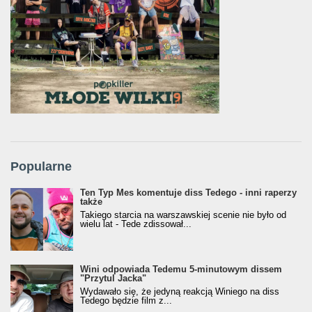
Popularne
Ten Typ Mes komentuje diss Tedego - inni raperzy
także
Takiego starcia na warszawskiej scenie nie było od
wielu lat - Tede zdissował...
Wini odpowiada Tedemu 5-minutowym dissem
"Przytul Jacka"
Wydawało się, że jedyną reakcją Winiego na diss
Tedego będzie film z...