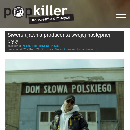
Siwers ujawnia producenta swojej następnej
płyty
kategorie:
Polska
,
Hip-Hop/Rap
,
News
dodano:
2021-08-25 20:00
przez:
Marek Adamski
(komentarze: 0)