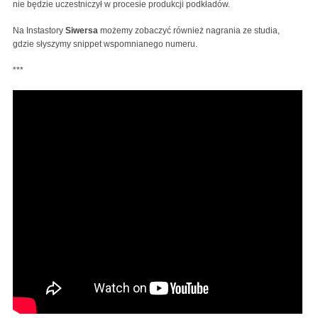
nie będzie uczestniczył w procesie produkcji podkładów.
Na Instastory
Siwersa
możemy zobaczyć również nagrania ze studia,
gdzie słyszymy snippet wspomnianego numeru.
***