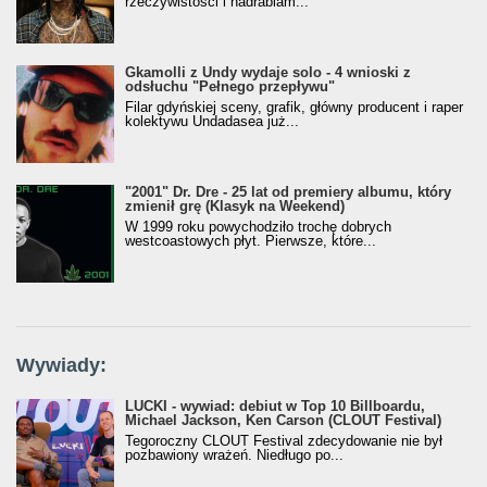
rzeczywistości i nadrabiam...
Gkamolli z Undy wydaje solo - 4 wnioski z
odsłuchu "Pełnego przepływu"
Filar gdyńskiej sceny, grafik, główny producent i raper
kolektywu Undadasea już...
"2001" Dr. Dre - 25 lat od premiery albumu, który
zmienił grę (Klasyk na Weekend)
W 1999 roku powychodziło trochę dobrych
westcoastowych płyt. Pierwsze, które...
Wywiady:
LUCKI - wywiad: debiut w Top 10 Billboardu,
Michael Jackson, Ken Carson (CLOUT Festival)
Tegoroczny CLOUT Festival zdecydowanie nie był
pozbawiony wrażeń. Niedługo po...