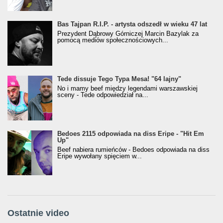
Bas Tajpan R.I.P. - artysta odszedł w wieku 47 lat
Prezydent Dąbrowy Górniczej Marcin Bazylak za
pomocą mediów społecznościowych...
Tede dissuje Tego Typa Mesa! "64 lajny"
No i mamy beef między legendami warszawskiej
sceny - Tede odpowiedział na...
Bedoes 2115 odpowiada na diss Eripe - "Hit Em
Up"
Beef nabiera rumieńców - Bedoes odpowiada na diss
Eripe wywołany spięciem w...
Ostatnie video