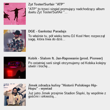
Żyt Toster/SurfAir - ATP VIDEO
Żyt Toster/Surfair "ATP"
"ATP" to trzeci singiel promujący nadchodzący album
duetu Żyt Toster/SurfAir "...
donGURALesko z nagrodą za
DGE - Gankstaz Paradajs
Klasyczny/Trueschoolowy Album Roku
To właśnie tu, pół wieku temu DJ Kool Herc rozpoczął
(Popkillery 2023)
sagę, która trwa do dziś...
Kobik - Slalom ft. Jan-Rapowanie (prod. Pioneer)
Kobik - Slalom ft. Jan-Rapowanie (prod. Pioneer)
[Official Music Visualiser]
Po ostatniej serii singli otrzymujemy od Kobika kolejny
utwór i trochę...
Jimek zdradza kulisy "Historii Polskiego Hip-
Jimek zdradza kulisy "Historii Polskiego Hip-
Hopu" - wywiad
Hopu" - wywiad
Już jutro Jimek przejmie Stadion Śląski, by wspólnie z
gośćmi i orkiestrą...