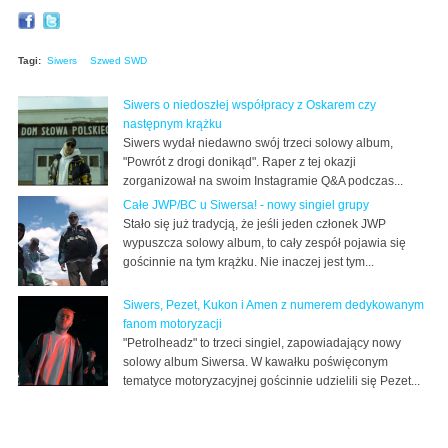
Tagi:
Siwers
Szwed SWD
Siwers o niedoszłej współpracy z Oskarem czy
następnym krążku
Siwers wydał niedawno swój trzeci solowy album,
"Powrót z drogi donikąd". Raper z tej okazji
zorganizował na swoim Instagramie Q&A podczas...
Całe JWP/BC u Siwersa! - nowy singiel grupy
Stało się już tradycją, że jeśli jeden członek JWP
wypuszcza solowy album, to cały zespół pojawia się
gościnnie na tym krążku. Nie inaczej jest tym...
Siwers, Pezet, Kukon i Amen z numerem dedykowanym
fanom motoryzacji
"Petrolheadz" to trzeci singiel, zapowiadający nowy
solowy album Siwersa. W kawałku poświęconym
tematyce motoryzacyjnej gościnnie udzielili się Pezet...