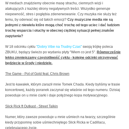
W mediach znajdziemy obecnie masę strachu, ciemnych wizji i
atakujących z każdej strony negatywnych treści. Wszystko generuje
niepewność, stres i pogłębia zdenerwowanie. Czy muzyka nie służy też
temu, by oderwać się od takich emocji?
Czy muzyczne media nie są
jednymi z niewielu które mogą choć trochę od tego uciec i dać ludziom
trochę wsparcia i otuchy w obecnej ciężkiej sytuacji pełnej znaków
zapytania?
W 18 odcinku cyklu
"Dobry Vibe na Trudny Czas"
swoją trójkę poleca
ZBUKU, będący świeżo po wydaniu płyty "Wiem co jest 5".
Równocześnie
lekko zmniejszamy częstotliwość cyklu - kolejne odcinki otrzymywać
będziecie w środy i niedziele.
The Game - Pot of Gold feat. Chris Brown
Jest to kawałek, którym zaraził mnie Tomek Chada. Kiedy byliśmy w trasie
koncertowej, każdy poranek zaczynał się właśnie od tego numeru. Dzisiaj
powoduje on u mnie ciarki i daje potężnego kopa motywacyjnego.
Slick Rick ft Outkast - Street Talkin
Numer, który zawsze powoduje u mnie uśmiech na twarzy, szczególnie
kiedy przypomnę sobie uśmiechniętego Slick Ricka w Cadillacu,
celebrującego życie.