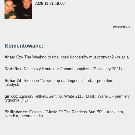
2026-11-21 19:00
wszystkie
Komentowane:
Ahaś
: Czy The Weeknd to final boss koncertów muzycznych? - relacja
DorisRex
: Najlepszy Kontakt z Fanami - zagłosuj (Popkillery 2021)
Rohan3d
: Szopeen "Nowy etap na drugi etat" - start preorderu i
teledysk
gmxxx
: Żabson/Hellfield/Sentino, White 2115, Malik, Wane... - premiery
tygodnia (PL)
PhilipVence
: Golden - "Music Of The Restless Sun EP" - tracklista,
okładka, preorder, klip