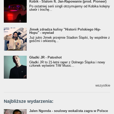
Kobik - Slalom ft. Jan-Rapowanie (prod. Pioneer)
Kobik - Slalom ft. Jan-Rapowanie (prod. Pioneer)
[Official Music Visualiser]
Po ostatniej serii singli otrzymujemy od Kobika kolejny
utwór i trochę...
Jimek zdradza kulisy "Historii Polskiego Hip-
Jimek zdradza kulisy "Historii Polskiego Hip-
Hopu" - wywiad
Hopu" - wywiad
Już jutro Jimek przejmie Stadion Śląski, by wspólnie z
gośćmi i orkiestrą...
Gładki JR - Patoshot
Gładki JR - Patoshot
Gładki JR to 21-letni raper z Dolnego Śląska i nowy
członek wytwórni TiW Music...
wszystkie
Najbliższe wydarzenia:
Jalen Ngonda - soulowy wokalista zagra w Polsce