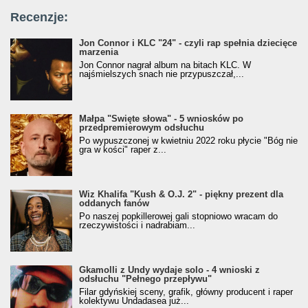
Recenzje:
Jon Connor i KLC "24" - czyli rap spełnia dziecięce
marzenia
Jon Connor nagrał album na bitach KLC. W
najśmielszych snach nie przypuszczał,...
Małpa "Święte słowa" - 5 wniosków po
przedpremierowym odsłuchu
Po wypuszczonej w kwietniu 2022 roku płycie "Bóg nie
gra w kości" raper z...
Wiz Khalifa "Kush & O.J. 2" - piękny prezent dla
oddanych fanów
Po naszej popkillerowej gali stopniowo wracam do
rzeczywistości i nadrabiam...
Gkamolli z Undy wydaje solo - 4 wnioski z
odsłuchu "Pełnego przepływu"
Filar gdyńskiej sceny, grafik, główny producent i raper
kolektywu Undadasea już...