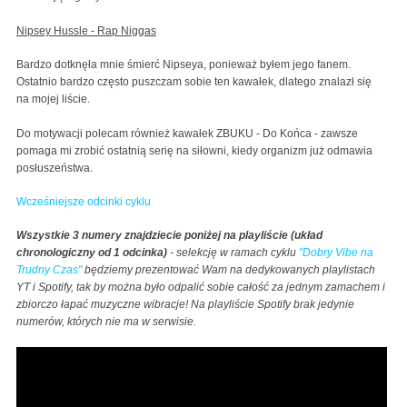
Nipsey Hussle - Rap Niggas
Bardzo dotknęła mnie śmierć Nipseya, ponieważ byłem jego fanem.
Ostatnio bardzo często puszczam sobie ten kawałek, dlatego znalazł się
na mojej liście.
Do motywacji polecam również kawałek ZBUKU - Do Końca - zawsze
pomaga mi zrobić ostatnią serię na siłowni, kiedy organizm już odmawia
posłuszeństwa.
Wcześniejsze odcinki cyklu
Wszystkie 3 numery znajdziecie poniżej na playliście (układ
chronologiczny od 1 odcinka)
- selekcję w ramach cyklu
"Dobry Vibe na
Trudny Czas"
będziemy prezentować Wam na dedykowanych playlistach
YT i Spotify, tak by można było odpalić sobie całość za jednym zamachem i
zbiorczo łapać muzyczne wibracje! Na playliście Spotify brak jedynie
numerów, których nie ma w serwisie.