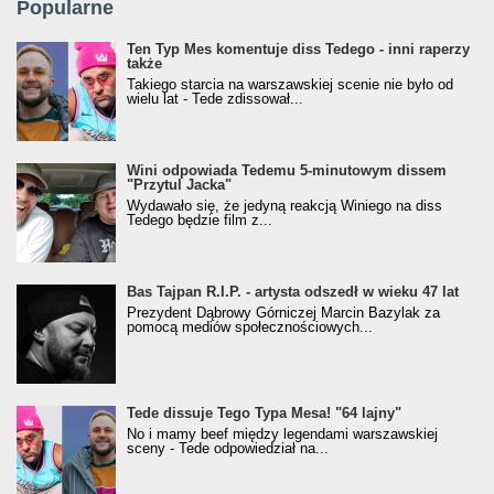
Popularne
Ten Typ Mes komentuje diss Tedego - inni raperzy
także
Takiego starcia na warszawskiej scenie nie było od
wielu lat - Tede zdissował...
Wini odpowiada Tedemu 5-minutowym dissem
"Przytul Jacka"
Wydawało się, że jedyną reakcją Winiego na diss
Tedego będzie film z...
Bas Tajpan R.I.P. - artysta odszedł w wieku 47 lat
Prezydent Dąbrowy Górniczej Marcin Bazylak za
pomocą mediów społecznościowych...
Tede dissuje Tego Typa Mesa! "64 lajny"
No i mamy beef między legendami warszawskiej
sceny - Tede odpowiedział na...