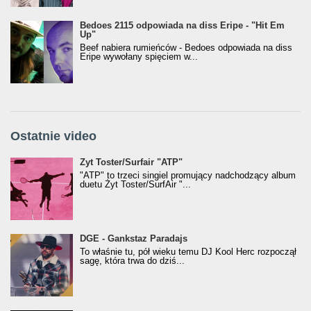
Bedoes 2115 odpowiada na diss Eripe - "Hit Em
Up"
Beef nabiera rumieńców - Bedoes odpowiada na diss
Eripe wywołany spięciem w...
Ostatnie video
Żyt Toster/SurfAir - ATP VIDEO
Żyt Toster/Surfair "ATP"
"ATP" to trzeci singiel promujący nadchodzący album
duetu Żyt Toster/SurfAir "...
donGURALesko z nagrodą za
DGE - Gankstaz Paradajs
Klasyczny/Trueschoolowy Album Roku
To właśnie tu, pół wieku temu DJ Kool Herc rozpoczął
(Popkillery 2023)
sagę, która trwa do dziś...