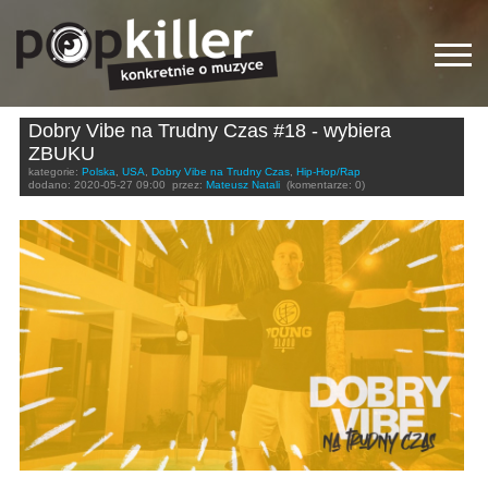
Dobry Vibe na Trudny Czas #18 - wybiera
ZBUKU
kategorie:
Polska
,
USA
,
Dobry Vibe na Trudny Czas
,
Hip-Hop/Rap
dodano:
2020-05-27 09:00
przez:
Mateusz Natali
(komentarze: 0)