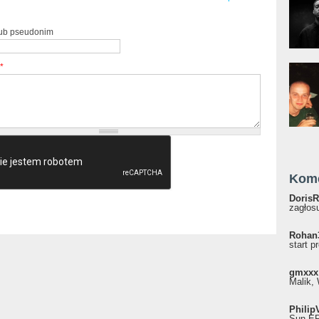
lub pseudonim
*
Kom
DorisR
zagłosu
Rohan
start p
gmxxx
Malik, 
Philip
Sun EP"