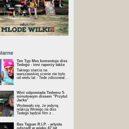
larne
Ten Typ Mes komentuje diss
Tedego - inni raperzy także
Takiego starcia na
warszawskiej scenie nie było
od wielu lat - Tede zdissował...
Wini odpowiada Tedemu 5-
minutowym dissem "Przytul
Jacka"
Wydawało się, że jedyną
reakcją Winiego na diss
Tedego będzie film z...
Bas Tajpan R.I.P. - artysta
odszedł w wieku 47 lat