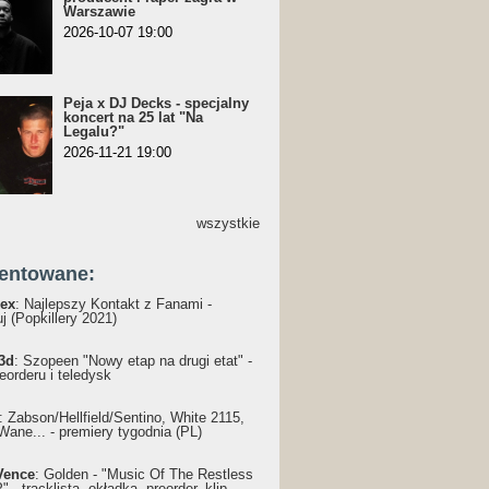
Warszawie
2026-10-07 19:00
Peja x DJ Decks - specjalny
koncert na 25 lat "Na
Legalu?"
2026-11-21 19:00
wszystkie
entowane:
ex
: Najlepszy Kontakt z Fanami -
j (Popkillery 2021)
3d
: Szopeen "Nowy etap na drugi etat" -
reorderu i teledysk
: Żabson/Hellfield/Sentino, White 2115,
Wane... - premiery tygodnia (PL)
Vence
: Golden - "Music Of The Restless
 - tracklista, okładka, preorder, klip