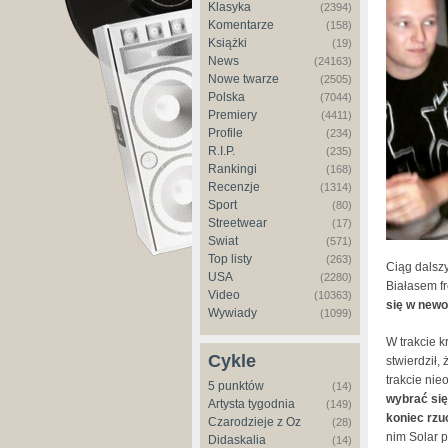
Klasyka
(2394)
Komentarze
(158)
Książki
(19)
News
(24163)
Nowe twarze
(2505)
Polska
(7044)
Premiery
(4411)
Profile
(234)
R.I.P.
(235)
Rankingi
(168)
Recenzje
(1314)
Sport
(80)
Streetwear
(17)
Świat
(571)
Top listy
(263)
Ciąg dalsz
USA
(2280)
Białasem f
Video
(10363)
się w newo
Wywiady
(1099)
W trakcie 
Cykle
stwierdził,
trakcie nie
5 punktów
(14)
wybrać się
Artysta tygodnia
(149)
koniec rzuc
Czarodzieje z Oz
(28)
nim Solar p
Didaskalia
(14)