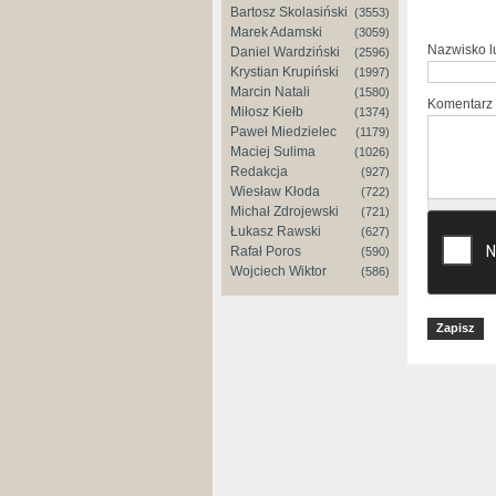
Bartosz Skolasiński
(3553)
Marek Adamski
(3059)
Nazwisko 
Daniel Wardziński
(2596)
Krystian Krupiński
(1997)
Marcin Natali
(1580)
Komentarz
Miłosz Kiełb
(1374)
Paweł Miedzielec
(1179)
Maciej Sulima
(1026)
Redakcja
(927)
Wiesław Kłoda
(722)
Michał Zdrojewski
(721)
Łukasz Rawski
(627)
Rafał Poros
(590)
Wojciech Wiktor
(586)