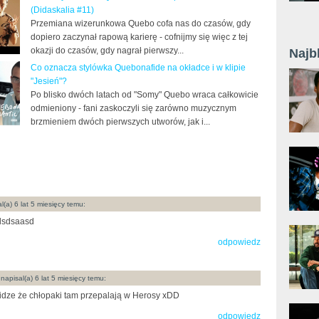
(Didaskalia #11)
Przemiana wizerunkowa Quebo cofa nas do czasów, gdy
dopiero zaczynał rapową karierę - cofnijmy się więc z tej
okazji do czasów, gdy nagrał pierwszy...
Najb
Co oznacza stylówka Quebonafide na okładce i w klipie
"Jesień"?
Po blisko dwóch latach od "Somy" Quebo wraca całkowicie
odmieniony - fani zaskoczyli się zarówno muzycznym
brzmieniem dwóch pierwszych utworów, jak i...
l(a) 6 lat 5 miesięcy temu:
dsdsaasd
odpowiedz
napisal(a) 6 lat 5 miesięcy temu:
dze że chłopaki tam przepalają w Herosy xDD
odpowiedz