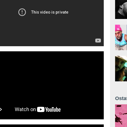
le Quebonafide i Solara w newonce.radio (VIDEO)
Osta
Żyt 