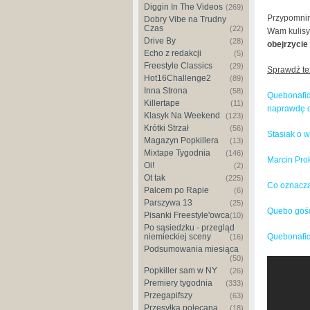
Diggin In The Videos
(269)
Przypomnim
Dobry Vibe na Trudny
Czas
(22)
Wam kulisy 
Drive By
(28)
obejrzycie
Echo z redakcji
(5)
Freestyle Classics
(29)
Sprawdź te
Hot16Challenge2
(89)
Inna Strona
(58)
Quebonafid
Killertape
(11)
naprawdę 
Klasyk Na Weekend
(123)
Krótki Strzał
(56)
Stasiak o w
Magazyn Popkillera
(13)
Mixtape Tygodnia
(146)
Marcin Pro
Oi!
(2)
Ot tak
(225)
Co oznacza
Palcem po Rapie
(6)
Parszywa 13
(25)
Quebo gośc
Pisanki Freestyle'owca
(10)
Po sąsiedzku - przegląd
niemieckiej sceny
Quebonafid
(16)
Podsumowania miesiąca
(50)
Quebonaf
Popkiller sam w NY
(26)
Premiery tygodnia
(333)
Przegapifszy
(63)
Przesyłka polecana
(18)