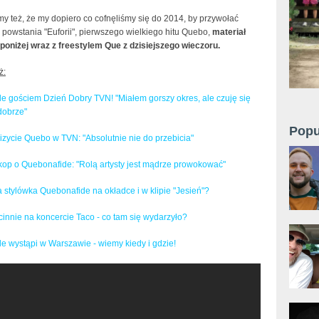
y też, że my dopiero co cofnęliśmy się do 2014, by przywołać
powstania "Euforii", pierwszego wielkiego hitu Quebo,
materiał
 poniżej wraz z freestylem Que z dzisiejszego wieczoru.
ż:
e gościem Dzień Dobry TVN! "Miałem gorszy okres, ale czuję się
dobrze"
Popu
izycie Quebo w TVN: "Absolutnie nie do przebicia"
kop o Quebonafide: "Rolą artysty jest mądrze prowokować"
 stylówka Quebonafide na okładce i w klipie "Jesień"?
innie na koncercie Taco - co tam się wydarzyło?
e wystąpi w Warszawie - wiemy kiedy i gdzie!
ide - wywiad/freestyle/płyta