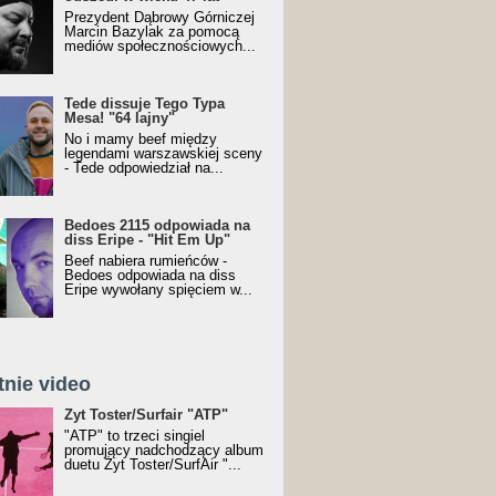
Prezydent Dąbrowy Górniczej
Marcin Bazylak za pomocą
mediów społecznościowych...
Tede dissuje Tego Typa
Mesa! "64 lajny"
No i mamy beef między
legendami warszawskiej sceny
- Tede odpowiedział na...
Bedoes 2115 odpowiada na
diss Eripe - "Hit Em Up"
Beef nabiera rumieńców -
Bedoes odpowiada na diss
Eripe wywołany spięciem w...
tnie video
Toster/SurfAir - ATP VIDEO
Żyt Toster/Surfair "ATP"
"ATP" to trzeci singiel
promujący nadchodzący album
duetu Żyt Toster/SurfAir "...