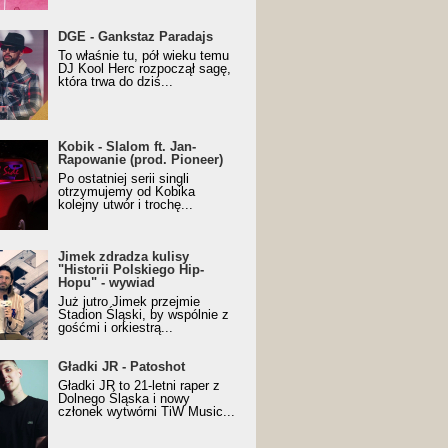
URALesko z nagrodą za
DGE - Gankstaz Paradajs
yczny/Trueschoolowy
To właśnie tu, pół wieku temu
m Roku (Popkillery 2023)
DJ Kool Herc rozpoczął sagę,
która trwa do dziś...
 - Slalom ft. Jan-
Kobik - Slalom ft. Jan-
wanie (prod. Pioneer)
Rapowanie (prod. Pioneer)
cial Music Visualiser]
Po ostatniej serii singli
otrzymujemy od Kobika
kolejny utwór i trochę...
k zdradza kulisy "Historii
Jimek zdradza kulisy
kiego Hip-Hopu" - wywiad
"Historii Polskiego Hip-
Hopu" - wywiad
Już jutro Jimek przejmie
Stadion Śląski, by wspólnie z
gośćmi i orkiestrą...
ki JR - Patoshot
Gładki JR - Patoshot
Gładki JR to 21-letni raper z
Dolnego Śląska i nowy
członek wytwórni TiW Music...