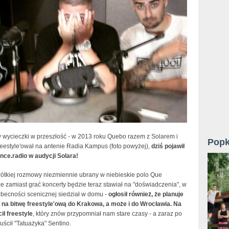
y wycieczki w przeszłość - w 2013 roku Quebo razem z Solarem i
Popk
reestyle'ował na antenie Radia Kampus (foto powyżej),
dziś pojawił
nce.radio w audycji Solara!
krótkiej rozmowy niezmiennie ubrany w niebieskie polo Que
 że zamiast grać koncerty będzie teraz stawiał na "doświadczenia", w
obecności scenicznej siedział w domu -
ogłosił również, że planuje
 na bitwę freestyle'ową do Krakowa, a może i do Wrocławia. Na
ił freestyle
, który znów przypomniał nam stare czasy - a zaraz po
uścił "Tatuażyka" Sentino.