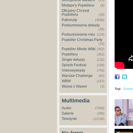
Microphone Masters
(23)
Pierwszy
Mixtape'y Popkillera
(8)
(Didaska
Oficjalny Chrzest
Popkillera
(18)
Patronaty
(4566)
Podsumowania dekady
(30)
Podsumowania roku
(134)
Popkiller Christmas Party
(16)
Popkiller Młode Wilki
(352)
Popkillery
(352)
Single dekady
(132)
Splash Festival
(100)
Videowywiady
(754)
Warsaw Challenge
(61)
WBW
(167)
Wojna o Wawel
(3)
Tagi:
Quebo
Multimedia
Audio
(7058)
Galerie
(286)
Teledyski
(12130)