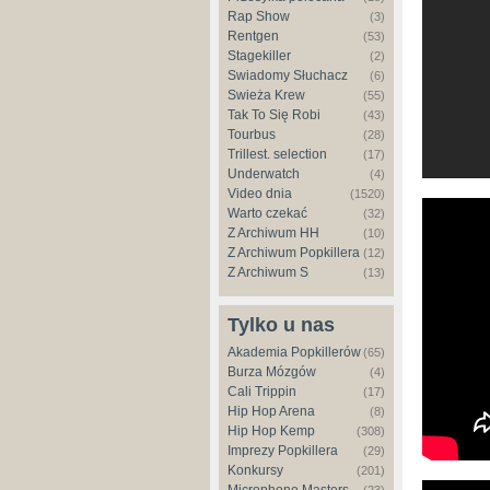
Rap Show
(3)
Rentgen
(53)
Stagekiller
(2)
Świadomy Słuchacz
(6)
Świeża Krew
(55)
Tak To Się Robi
(43)
Tourbus
(28)
Trillest. selection
(17)
Underwatch
(4)
Video dnia
(1520)
Freesty
Warto czekać
(32)
Z Archiwum HH
(10)
Z Archiwum Popkillera
(12)
Z Archiwum S
(13)
Tylko u nas
Akademia Popkillerów
(65)
Burza Mózgów
(4)
Cali Trippin
(17)
Hip Hop Arena
(8)
Hip Hop Kemp
(308)
Imprezy Popkillera
(29)
Konkursy
(201)