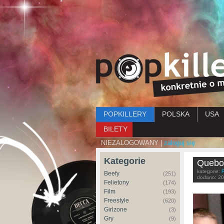
Menu główne
POPKILLERY
POLSKA
USA
BILETY
NIEZALOGOWANY |
zaloguj się
Kategorie
Quebon
kategorie:
Beefy
(251)
dodano:
20
Felietony
(174)
Film
(193)
Freestyle
(620)
Girlzone
(3)
Gry
(9)