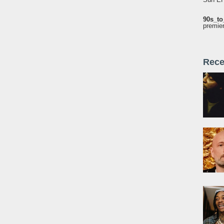
90s_to
premie
Rece