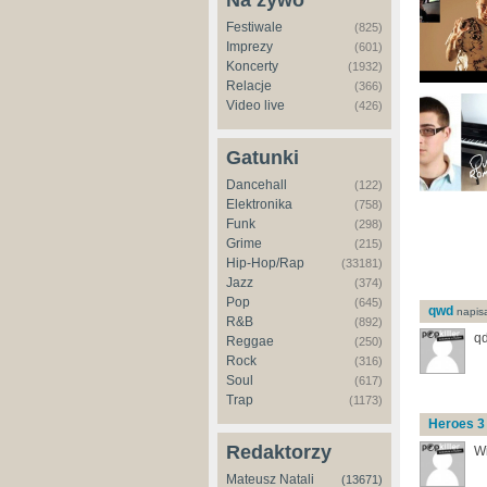
Na żywo
Festiwale
(825)
Imprezy
(601)
Koncerty
(1932)
Relacje
(366)
Video live
(426)
Gatunki
Dancehall
(122)
Elektronika
(758)
Funk
(298)
Grime
(215)
Hip-Hop/Rap
(33181)
Jazz
(374)
Pop
(645)
qwd
napisa
R&B
(892)
q
Reggae
(250)
Rock
(316)
Soul
(617)
Trap
(1173)
Heroes 3
Redaktorzy
Wi
Mateusz Natali
(13671)