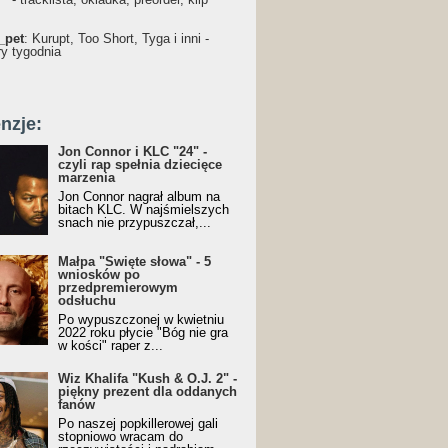
_pet
: Kurupt, Too Short, Tyga i inni -
ry tygodnia
nzje:
Jon Connor i KLC "24" -
czyli rap spełnia dziecięce
marzenia
Jon Connor nagrał album na
bitach KLC. W najśmielszych
snach nie przypuszczał,...
Małpa "Święte słowa" - 5
wniosków po
przedpremierowym
odsłuchu
Po wypuszczonej w kwietniu
2022 roku płycie "Bóg nie gra
w kości" raper z...
Wiz Khalifa "Kush & O.J. 2" -
piękny prezent dla oddanych
fanów
Po naszej popkillerowej gali
stopniowo wracam do