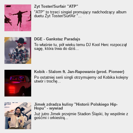
Żyt Toster/SurfAir - ATP VIDEO
Żyt Toster/Surfair "ATP"
"ATP" to trzeci singiel promujący nadchodzący album
duetu Żyt Toster/SurfAir "...
donGURALesko z nagrodą za
DGE - Gankstaz Paradajs
Klasyczny/Trueschoolowy Album Roku
To właśnie tu, pół wieku temu DJ Kool Herc rozpoczął
(Popkillery 2023)
sagę, która trwa do dziś...
Kobik - Slalom ft. Jan-Rapowanie (prod. Pioneer)
Kobik - Slalom ft. Jan-Rapowanie (prod. Pioneer)
[Official Music Visualiser]
Po ostatniej serii singli otrzymujemy od Kobika kolejny
utwór i trochę...
Jimek zdradza kulisy "Historii Polskiego Hip-
Jimek zdradza kulisy "Historii Polskiego Hip-
Hopu" - wywiad
Hopu" - wywiad
Już jutro Jimek przejmie Stadion Śląski, by wspólnie z
gośćmi i orkiestrą...