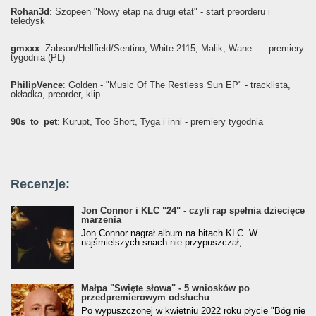
Rohan3d
: Szopeen "Nowy etap na drugi etat" - start preorderu i
teledysk
gmxxx
: Żabson/Hellfield/Sentino, White 2115, Malik, Wane... - premiery
tygodnia (PL)
PhilipVence
: Golden - "Music Of The Restless Sun EP" - tracklista,
okładka, preorder, klip
90s_to_pet
: Kurupt, Too Short, Tyga i inni - premiery tygodnia
Recenzje:
Jon Connor i KLC "24" - czyli rap spełnia dziecięce
marzenia
Jon Connor nagrał album na bitach KLC. W
najśmielszych snach nie przypuszczał,...
Małpa "Święte słowa" - 5 wniosków po
przedpremierowym odsłuchu
Po wypuszczonej w kwietniu 2022 roku płycie "Bóg nie