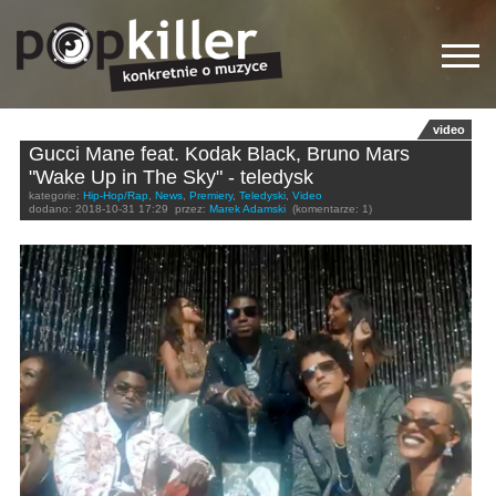
video
Gucci Mane feat. Kodak Black, Bruno Mars
"Wake Up in The Sky" - teledysk
kategorie:
Hip-Hop/Rap
,
News
,
Premiery
,
Teledyski
,
Video
dodano:
2018-10-31 17:29
przez:
Marek Adamski
(komentarze: 1)