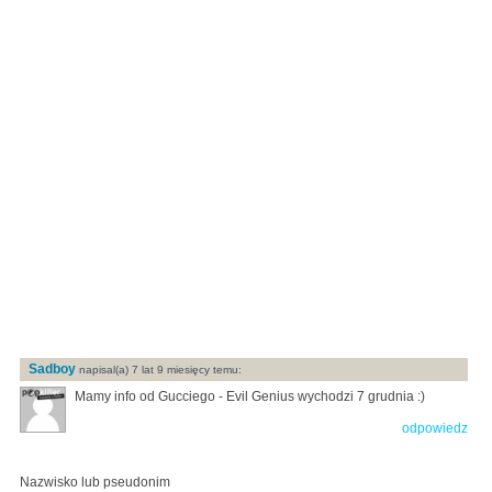
Sadboy
napisal(a) 7 lat 9 miesięcy temu:
Mamy info od Gucciego - Evil Genius wychodzi 7 grudnia :)
odpowiedz
Nazwisko lub pseudonim