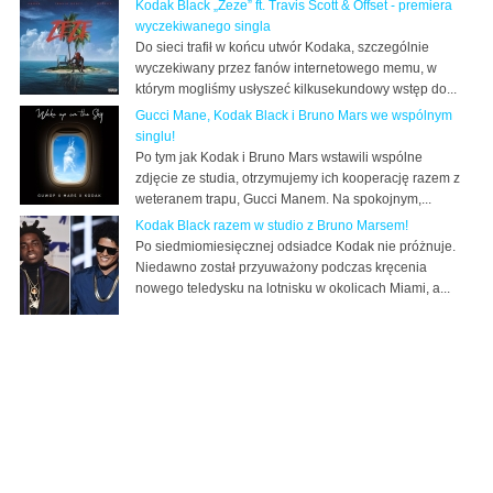
Kodak Black „Zeze” ft. Travis Scott & Offset - premiera
wyczekiwanego singla
Do sieci trafił w końcu utwór Kodaka, szczególnie
wyczekiwany przez fanów internetowego memu, w
którym mogliśmy usłyszeć kilkusekundowy wstęp do...
Gucci Mane, Kodak Black i Bruno Mars we wspólnym
singlu!
Po tym jak Kodak i Bruno Mars wstawili wspólne
zdjęcie ze studia, otrzymujemy ich kooperację razem z
weteranem trapu, Gucci Manem. Na spokojnym,...
Kodak Black razem w studio z Bruno Marsem!
Po siedmiomiesięcznej odsiadce Kodak nie próżnuje.
Niedawno został przyuważony podczas kręcenia
nowego teledysku na lotnisku w okolicach Miami, a...