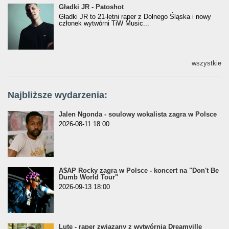
Gładki JR - Patoshot
Gładki JR - Patoshot
Gładki JR to 21-letni raper z Dolnego Śląska i nowy
członek wytwórni TiW Music...
wszystkie
Najbliższe wydarzenia:
Jalen Ngonda - soulowy wokalista zagra w Polsce
2026-08-11 18:00
A$AP Rocky zagra w Polsce - koncert na "Don't Be
Dumb World Tour"
2026-09-13 18:00
Lute - raper związany z wytwórnią Dreamville