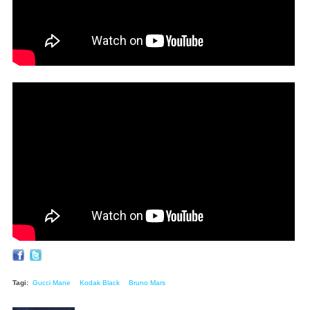
Gucci Mane, Bruno Mars, Kodak Black - Wake Up in
The Sky [Official Music Video]
Tagi:
Gucci Mane
Kodak Black
Bruno Mars