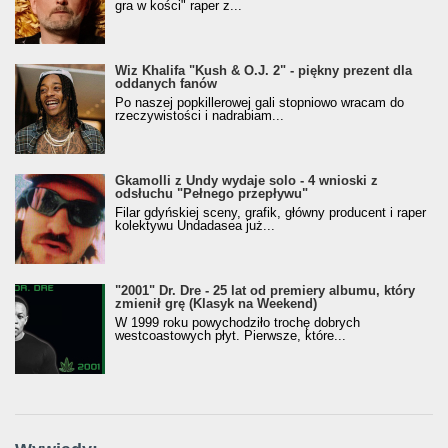
gra w kości" raper z...
Wiz Khalifa "Kush & O.J. 2" - piękny prezent dla
oddanych fanów
Po naszej popkillerowej gali stopniowo wracam do
rzeczywistości i nadrabiam...
Gkamolli z Undy wydaje solo - 4 wnioski z
odsłuchu "Pełnego przepływu"
Filar gdyńskiej sceny, grafik, główny producent i raper
kolektywu Undadasea już...
"2001" Dr. Dre - 25 lat od premiery albumu, który
zmienił grę (Klasyk na Weekend)
W 1999 roku powychodziło trochę dobrych
westcoastowych płyt. Pierwsze, które...