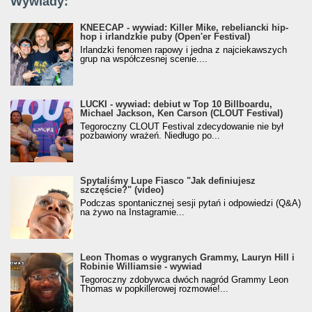
Wywiady:
KNEECAP - wywiad: Killer Mike, rebeliancki hip-
hop i irlandzkie puby (Open'er Festival)
Irlandzki fenomen rapowy i jedna z najciekawszych
grup na współczesnej scenie....
LUCKI - wywiad: debiut w Top 10 Billboardu,
Michael Jackson, Ken Carson (CLOUT Festival)
Tegoroczny CLOUT Festival zdecydowanie nie był
pozbawiony wrażeń. Niedługo po...
Spytaliśmy Lupe Fiasco "Jak definiujesz
szczęście?" (video)
Podczas spontanicznej sesji pytań i odpowiedzi (Q&A)
na żywo na Instagramie...
Leon Thomas o wygranych Grammy, Lauryn Hill i
Robinie Williamsie - wywiad
Tegoroczny zdobywca dwóch nagród Grammy Leon
Thomas w popkillerowej rozmowie!...