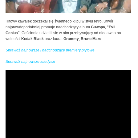
Hitowy kawałek doczekał się świetnego klipu w stylu retro. Utwór
najprawdopodobniej promuje nadchodzący album
Guwopa, "Evil
Genius"
. Gościnnie udzielili się w nim przebywający od niedawna na
wolności
Kodak Black
oraz laurat
Grammy
,
Bruno Mars
.
Sprawdź najnowsze i nadchodzące premiery płytowe
Sprawdź najnowsze teledyski