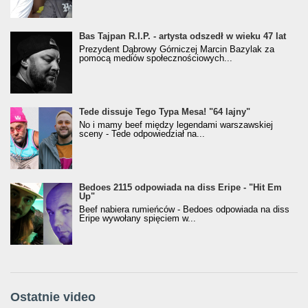
Bas Tajpan R.I.P. - artysta odszedł w wieku 47 lat
Prezydent Dąbrowy Górniczej Marcin Bazylak za
pomocą mediów społecznościowych...
Tede dissuje Tego Typa Mesa! "64 lajny"
No i mamy beef między legendami warszawskiej
sceny - Tede odpowiedział na...
Bedoes 2115 odpowiada na diss Eripe - "Hit Em
Up"
Beef nabiera rumieńców - Bedoes odpowiada na diss
Eripe wywołany spięciem w...
Ostatnie video