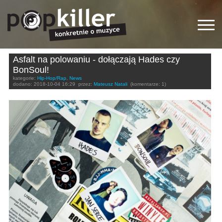
Asfalt na polowaniu - dołączają Hades czy
BonSoul!
kategorie:
Hip-Hop/Rap
,
News
dodano:
2018-10-04 16:29
przez:
Mateusz Natali
(komentarze: 1)