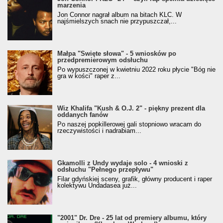
marzenia
Jon Connor nagrał album na bitach KLC. W
najśmielszych snach nie przypuszczał,...
Małpa "Święte słowa" - 5 wniosków po
przedpremierowym odsłuchu
Po wypuszczonej w kwietniu 2022 roku płycie "Bóg nie
gra w kości" raper z...
Wiz Khalifa "Kush & O.J. 2" - piękny prezent dla
oddanych fanów
Po naszej popkillerowej gali stopniowo wracam do
rzeczywistości i nadrabiam...
Gkamolli z Undy wydaje solo - 4 wnioski z
odsłuchu "Pełnego przepływu"
Filar gdyńskiej sceny, grafik, główny producent i raper
kolektywu Undadasea już...
"2001" Dr. Dre - 25 lat od premiery albumu, który