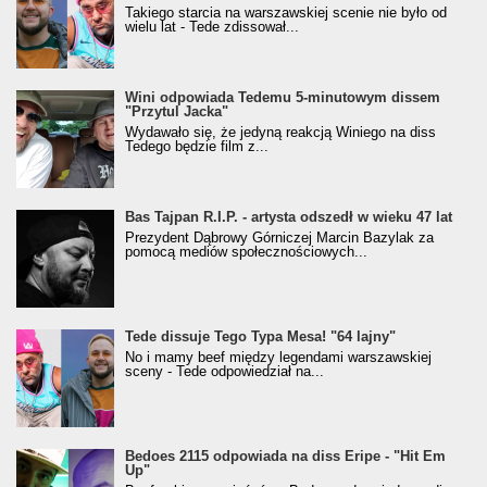
Takiego starcia na warszawskiej scenie nie było od
wielu lat - Tede zdissował...
Wini odpowiada Tedemu 5-minutowym dissem
"Przytul Jacka"
Wydawało się, że jedyną reakcją Winiego na diss
Tedego będzie film z...
Bas Tajpan R.I.P. - artysta odszedł w wieku 47 lat
Prezydent Dąbrowy Górniczej Marcin Bazylak za
pomocą mediów społecznościowych...
Tede dissuje Tego Typa Mesa! "64 lajny"
No i mamy beef między legendami warszawskiej
sceny - Tede odpowiedział na...
Bedoes 2115 odpowiada na diss Eripe - "Hit Em
Up"