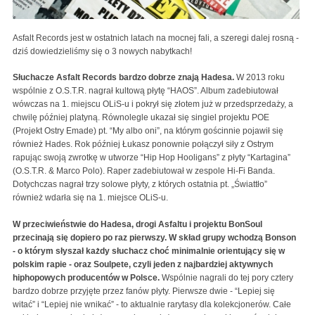
Asfalt Records jest w ostatnich latach na mocnej fali, a szeregi dalej rosną -
dziś dowiedzieliśmy się o 3 nowych nabytkach!
Słuchacze Asfalt Records bardzo dobrze znają Hadesa.
W 2013 roku
wspólnie z O.S.T.R. nagrał kultową płytę “HAOS”. Album zadebiutował
wówczas na 1. miejscu OLiS-u i pokrył się złotem już w przedsprzedaży, a
chwilę później platyną. Równolegle ukazał się singiel projektu POE
(Projekt Ostry Emade) pt. “My albo oni”, na którym gościnnie pojawił się
również Hades. Rok później Łukasz ponownie połączył siły z Ostrym
rapując swoją zwrotkę w utworze “Hip Hop Hooligans” z płyty “Kartagina”
(O.S.T.R. & Marco Polo). Raper zadebiutował w zespole Hi-Fi Banda.
Dotychczas nagrał trzy solowe płyty, z których ostatnia pt. „Świattło”
również wdarła się na 1. miejsce OLiS-u.
W przeciwieństwie do Hadesa, drogi Asfaltu i projektu BonSoul
przecinają się dopiero po raz pierwszy. W skład grupy wchodzą Bonson
- o którym słyszał każdy słuchacz choć minimalnie orientujący się w
polskim rapie - oraz Soulpete, czyli jeden z najbardziej aktywnych
hiphopowych producentów w Polsce.
Wspólnie nagrali do tej pory cztery
bardzo dobrze przyjęte przez fanów płyty. Pierwsze dwie - “Lepiej się
witać” i “Lepiej nie wnikać” - to aktualnie rarytasy dla kolekcjonerów. Całe