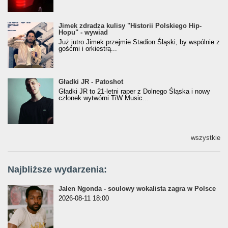
Jimek zdradza kulisy "Historii Polskiego Hip-
Jimek zdradza kulisy "Historii Polskiego Hip-
Hopu" - wywiad
Hopu" - wywiad
Już jutro Jimek przejmie Stadion Śląski, by wspólnie z
gośćmi i orkiestrą...
Gładki JR - Patoshot
Gładki JR - Patoshot
Gładki JR to 21-letni raper z Dolnego Śląska i nowy
członek wytwórni TiW Music...
wszystkie
Najbliższe wydarzenia:
Jalen Ngonda - soulowy wokalista zagra w Polsce
2026-08-11 18:00