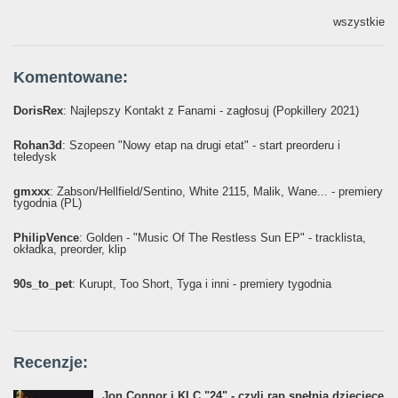
wszystkie
Komentowane:
DorisRex
: Najlepszy Kontakt z Fanami - zagłosuj (Popkillery 2021)
Rohan3d
: Szopeen "Nowy etap na drugi etat" - start preorderu i
teledysk
gmxxx
: Żabson/Hellfield/Sentino, White 2115, Malik, Wane... - premiery
tygodnia (PL)
PhilipVence
: Golden - "Music Of The Restless Sun EP" - tracklista,
okładka, preorder, klip
90s_to_pet
: Kurupt, Too Short, Tyga i inni - premiery tygodnia
Recenzje:
Jon Connor i KLC "24" - czyli rap spełnia dziecięce