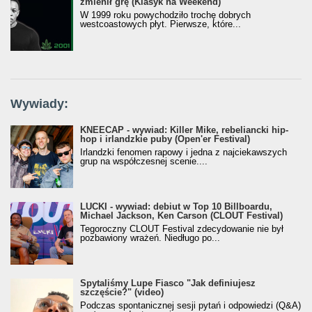
zmienił grę (Klasyk na Weekend)
W 1999 roku powychodziło trochę dobrych
westcoastowych płyt. Pierwsze, które...
Wywiady:
KNEECAP - wywiad: Killer Mike, rebeliancki hip-
hop i irlandzkie puby (Open'er Festival)
Irlandzki fenomen rapowy i jedna z najciekawszych
grup na współczesnej scenie....
LUCKI - wywiad: debiut w Top 10 Billboardu,
Michael Jackson, Ken Carson (CLOUT Festival)
Tegoroczny CLOUT Festival zdecydowanie nie był
pozbawiony wrażeń. Niedługo po...
Spytaliśmy Lupe Fiasco "Jak definiujesz
szczęście?" (video)
Podczas spontanicznej sesji pytań i odpowiedzi (Q&A)