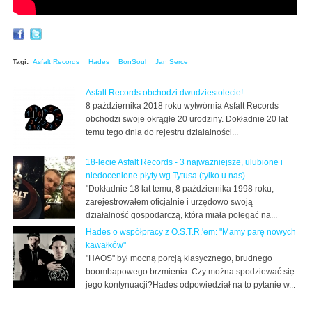
Tagi:
Asfalt Records
Hades
BonSoul
Jan Serce
Asfalt Records obchodzi dwudziestolecie!
8 października 2018 roku wytwórnia Asfalt Records
obchodzi swoje okrągłe 20 urodziny. Dokładnie 20 lat
temu tego dnia do rejestru działalności...
18-lecie Asfalt Records - 3 najważniejsze, ulubione i
niedocenione płyty wg Tytusa (tylko u nas)
"Dokładnie 18 lat temu, 8 października 1998 roku,
zarejestrowałem oficjalnie i urzędowo swoją
działalność gospodarczą, która miała polegać na...
Hades o współpracy z O.S.T.R.'em: "Mamy parę nowych
kawałków"
"HAOS" był mocną porcją klasycznego, brudnego
boombapowego brzmienia. Czy można spodziewać się
jego kontynuacji?Hades odpowiedział na to pytanie w...