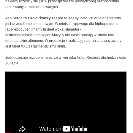
nakłady rozeszły się już w przedsprzedaży prowadzonej bezpośrednio
przez samych zainteresowanych.
Jan Serce to z kolei świeży zespół ze sceny indie
, co w Asfalt Records
jest czymś kompletnie nowym. W miejsce typowego dla hiphopu duetu
raper-producent mamy tu duet wokalista/autor -
instrumentalista/kompozytor. Muzycy aktualnie pracują w studio nad
debiutanckim albumem. W produkcję i realizację nagrań zaangażowany
jest Ment XXL z Rasmentalism/Flirtini.
Jednocześnie przypominamy, że w tym roku Asfalt Records obchodzi swoje
20-lecie.
Nowi zawodnicy w Asfalt Records