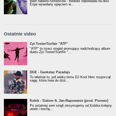
Beef nabiera rumieńców - Bedoes odpowiada na diss
Eripe wywołany spięciem w...
Ostatnie video
Żyt Toster/SurfAir - ATP VIDEO
Żyt Toster/Surfair "ATP"
"ATP" to trzeci singiel promujący nadchodzący album
duetu Żyt Toster/SurfAir "...
donGURALesko z nagrodą za
DGE - Gankstaz Paradajs
Klasyczny/Trueschoolowy Album Roku
To właśnie tu, pół wieku temu DJ Kool Herc rozpoczął
(Popkillery 2023)
sagę, która trwa do dziś...
Kobik - Slalom ft. Jan-Rapowanie (prod. Pioneer)
Kobik - Slalom ft. Jan-Rapowanie (prod. Pioneer)
[Official Music Visualiser]
Po ostatniej serii singli otrzymujemy od Kobika kolejny
utwór i trochę...