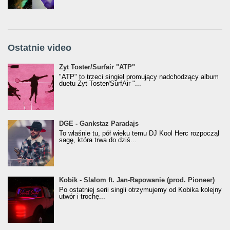
Ostatnie video
Żyt Toster/SurfAir - ATP VIDEO
Żyt Toster/Surfair "ATP"
"ATP" to trzeci singiel promujący nadchodzący album
duetu Żyt Toster/SurfAir "...
donGURALesko z nagrodą za
DGE - Gankstaz Paradajs
Klasyczny/Trueschoolowy Album Roku
To właśnie tu, pół wieku temu DJ Kool Herc rozpoczął
(Popkillery 2023)
sagę, która trwa do dziś...
Kobik - Slalom ft. Jan-Rapowanie (prod. Pioneer)
Kobik - Slalom ft. Jan-Rapowanie (prod. Pioneer)
[Official Music Visualiser]
Po ostatniej serii singli otrzymujemy od Kobika kolejny
utwór i trochę...