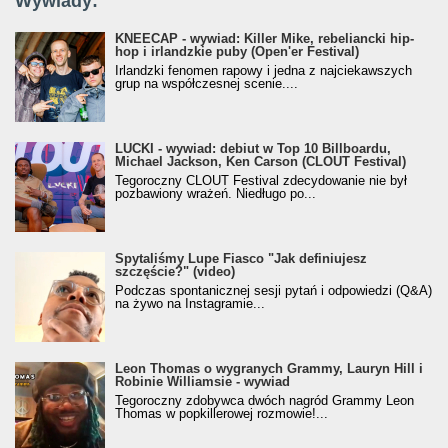
Wywiady:
KNEECAP - wywiad: Killer Mike, rebeliancki hip-
hop i irlandzkie puby (Open'er Festival)
Irlandzki fenomen rapowy i jedna z najciekawszych
grup na współczesnej scenie....
LUCKI - wywiad: debiut w Top 10 Billboardu,
Michael Jackson, Ken Carson (CLOUT Festival)
Tegoroczny CLOUT Festival zdecydowanie nie był
pozbawiony wrażeń. Niedługo po...
Spytaliśmy Lupe Fiasco "Jak definiujesz
szczęście?" (video)
Podczas spontanicznej sesji pytań i odpowiedzi (Q&A)
na żywo na Instagramie...
Leon Thomas o wygranych Grammy, Lauryn Hill i
Robinie Williamsie - wywiad
Tegoroczny zdobywca dwóch nagród Grammy Leon
Thomas w popkillerowej rozmowie!...