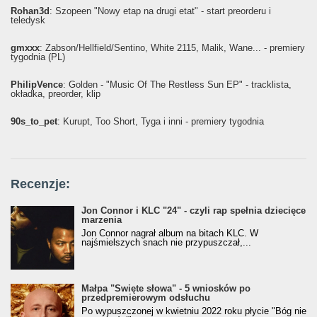
Rohan3d
: Szopeen "Nowy etap na drugi etat" - start preorderu i
teledysk
gmxxx
: Żabson/Hellfield/Sentino, White 2115, Malik, Wane... - premiery
tygodnia (PL)
PhilipVence
: Golden - "Music Of The Restless Sun EP" - tracklista,
okładka, preorder, klip
90s_to_pet
: Kurupt, Too Short, Tyga i inni - premiery tygodnia
Recenzje:
Jon Connor i KLC "24" - czyli rap spełnia dziecięce
marzenia
Jon Connor nagrał album na bitach KLC. W
najśmielszych snach nie przypuszczał,...
Małpa "Święte słowa" - 5 wniosków po
przedpremierowym odsłuchu
Po wypuszczonej w kwietniu 2022 roku płycie "Bóg nie