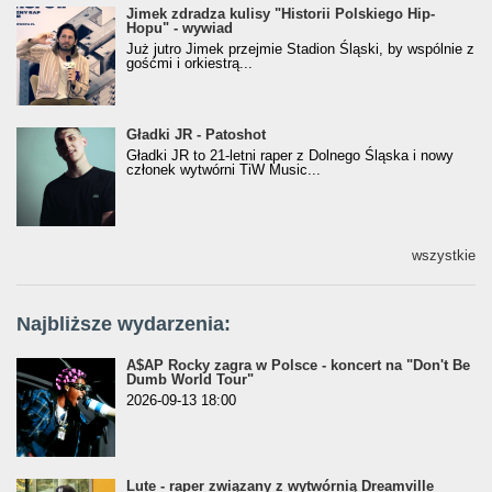
Jimek zdradza kulisy "Historii Polskiego Hip-
Jimek zdradza kulisy "Historii Polskiego Hip-
Hopu" - wywiad
Hopu" - wywiad
Już jutro Jimek przejmie Stadion Śląski, by wspólnie z
gośćmi i orkiestrą...
Gładki JR - Patoshot
Gładki JR - Patoshot
Gładki JR to 21-letni raper z Dolnego Śląska i nowy
członek wytwórni TiW Music...
wszystkie
Najbliższe wydarzenia:
A$AP Rocky zagra w Polsce - koncert na "Don't Be
Dumb World Tour"
2026-09-13 18:00
Lute - raper związany z wytwórnią Dreamville