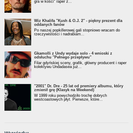
gra w kości" raper z...
Wiz Khalifa "Kush & O.J. 2" - piękny prezent dla
oddanych fanów
Po naszej popkillerowej gali stopniowo wracam do
rzeczywistości i nadrabiam...
Gkamolli z Undy wydaje solo - 4 wnioski z
odsłuchu "Pełnego przepływu"
Filar gdyńskiej sceny, grafik, główny producent i raper
kolektywu Undadasea już...
"2001" Dr. Dre - 25 lat od premiery albumu, który
zmienił grę (Klasyk na Weekend)
W 1999 roku powychodziło trochę dobrych
westcoastowych płyt. Pierwsze, które...