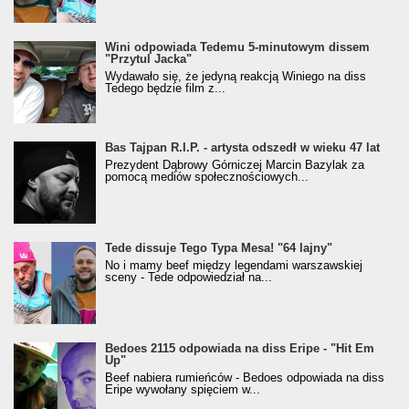
Wini odpowiada Tedemu 5-minutowym dissem
"Przytul Jacka"
Wydawało się, że jedyną reakcją Winiego na diss
Tedego będzie film z...
Bas Tajpan R.I.P. - artysta odszedł w wieku 47 lat
Prezydent Dąbrowy Górniczej Marcin Bazylak za
pomocą mediów społecznościowych...
Tede dissuje Tego Typa Mesa! "64 lajny"
No i mamy beef między legendami warszawskiej
sceny - Tede odpowiedział na...
Bedoes 2115 odpowiada na diss Eripe - "Hit Em
Up"
Beef nabiera rumieńców - Bedoes odpowiada na diss
Eripe wywołany spięciem w...