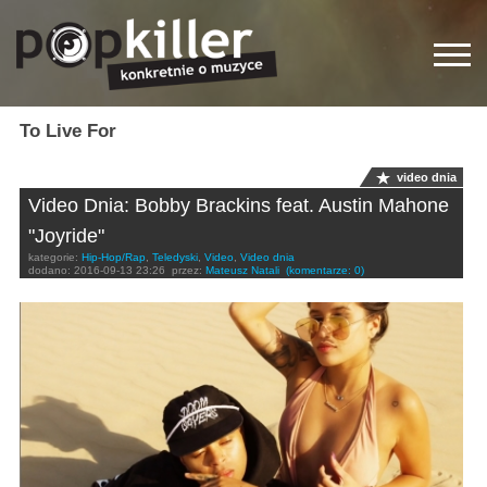
To Live For
video dnia
Video Dnia: Bobby Brackins feat. Austin Mahone
"Joyride"
kategorie:
Hip-Hop/Rap
,
Teledyski
,
Video
,
Video dnia
dodano:
2016-09-13 23:26
przez:
Mateusz Natali
(komentarze: 0)