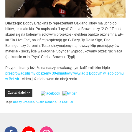
Dlaczego:
Bobby Brackins to reprezentant Oakland, który ma ucho do
hitów jak mało kto. Po napisaniu "Loyal" Chrisa Browna czy "2 On" Tinashe
skupił się na kolejnym solowym projekcie - efektem bardzo przyjemna EP-
ka "To Live For", na której wspierają go G-Eazy, Ty Dolla $ign, Eric
Bellinger czy Jeremih. Teraz otrzymujemy najnowszy klip promujący ów
materiał - soczyście wakacyjne "Joyride" wyprodukowany przez Nic Naca
(na koncie m.in. "Ayo" Chrisa Browna i Tygi).
Przypominamy też, że na naszym wakacyjnym kalifornijskim tripie
przeprowadziliśmy obszerny 30-minutowy wywiad z Bobbym w jego domu
w Bel Air
- video już niebawem do obejrzenia.
Czytaj dalej >>
Tagi:
Bobby Brackins
,
Austin Mahone
,
To Live For