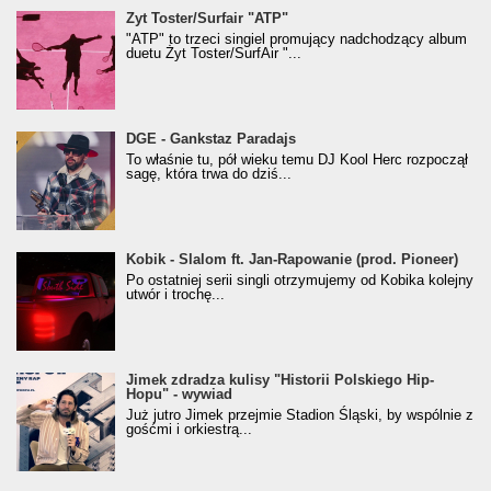
Żyt Toster/SurfAir - ATP VIDEO
Żyt Toster/Surfair "ATP"
"ATP" to trzeci singiel promujący nadchodzący album
duetu Żyt Toster/SurfAir "...
donGURALesko z nagrodą za
DGE - Gankstaz Paradajs
Klasyczny/Trueschoolowy Album Roku
To właśnie tu, pół wieku temu DJ Kool Herc rozpoczął
(Popkillery 2023)
sagę, która trwa do dziś...
Kobik - Slalom ft. Jan-Rapowanie (prod. Pioneer)
Kobik - Slalom ft. Jan-Rapowanie (prod. Pioneer)
[Official Music Visualiser]
Po ostatniej serii singli otrzymujemy od Kobika kolejny
utwór i trochę...
Jimek zdradza kulisy "Historii Polskiego Hip-
Jimek zdradza kulisy "Historii Polskiego Hip-
Hopu" - wywiad
Hopu" - wywiad
Już jutro Jimek przejmie Stadion Śląski, by wspólnie z
gośćmi i orkiestrą...