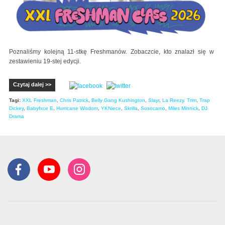
Poznaliśmy kolejną 11-stkę Freshmanów. Zobaczcie, kto znalazł się w
zestawieniu 19-stej edycji.
Czytaj dalej >>
Tagi:
XXL Freshman
,
Chris Patrick
,
Belly Gang Kushington
,
Slayr
,
La Reezy. Trim
,
Trap
Dickey
,
Babyfxce E
,
Hurricane Wisdom
,
YKNiece
,
Skrilla
,
Sosocamo
,
Miles Minnick
,
DJ
Drama