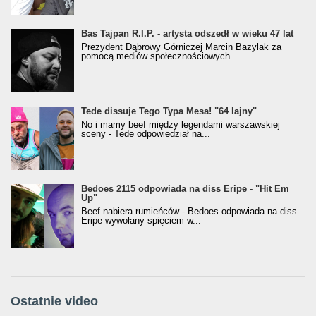
Bas Tajpan R.I.P. - artysta odszedł w wieku 47 lat
Prezydent Dąbrowy Górniczej Marcin Bazylak za
pomocą mediów społecznościowych...
Tede dissuje Tego Typa Mesa! "64 lajny"
No i mamy beef między legendami warszawskiej
sceny - Tede odpowiedział na...
Bedoes 2115 odpowiada na diss Eripe - "Hit Em
Up"
Beef nabiera rumieńców - Bedoes odpowiada na diss
Eripe wywołany spięciem w...
Ostatnie video