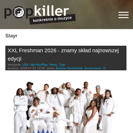
Slayr
XXL Freshman 2026 - znamy skład najnowszej
edycji
kategorie:
USA
,
Hip-Hop/Rap
,
News
,
Trap
dodano:
2026-07-01 14:00
przez:
Bartosz Skolasiński
(komentarze: 2)