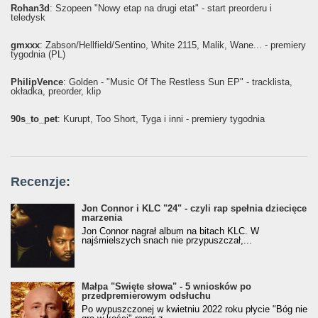
Rohan3d
: Szopeen "Nowy etap na drugi etat" - start preorderu i
teledysk
gmxxx
: Żabson/Hellfield/Sentino, White 2115, Malik, Wane... - premiery
tygodnia (PL)
PhilipVence
: Golden - "Music Of The Restless Sun EP" - tracklista,
okładka, preorder, klip
90s_to_pet
: Kurupt, Too Short, Tyga i inni - premiery tygodnia
Recenzje:
Jon Connor i KLC "24" - czyli rap spełnia dziecięce
marzenia
Jon Connor nagrał album na bitach KLC. W
najśmielszych snach nie przypuszczał,...
Małpa "Święte słowa" - 5 wniosków po
przedpremierowym odsłuchu
Po wypuszczonej w kwietniu 2022 roku płycie "Bóg nie