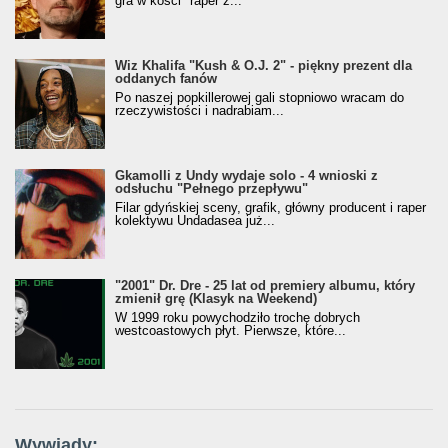
gra w kości" raper z...
Wiz Khalifa "Kush & O.J. 2" - piękny prezent dla
oddanych fanów
Po naszej popkillerowej gali stopniowo wracam do
rzeczywistości i nadrabiam...
Gkamolli z Undy wydaje solo - 4 wnioski z
odsłuchu "Pełnego przepływu"
Filar gdyńskiej sceny, grafik, główny producent i raper
kolektywu Undadasea już...
"2001" Dr. Dre - 25 lat od premiery albumu, który
zmienił grę (Klasyk na Weekend)
W 1999 roku powychodziło trochę dobrych
westcoastowych płyt. Pierwsze, które...
Wywiady: