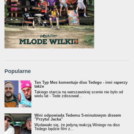
Popularne
Ten Typ Mes komentuje diss Tedego - inni raperzy
także
Takiego starcia na warszawskiej scenie nie było od
wielu lat - Tede zdissował...
Wini odpowiada Tedemu 5-minutowym dissem
"Przytul Jacka"
Wydawało się, że jedyną reakcją Winiego na diss
Tedego będzie film z...