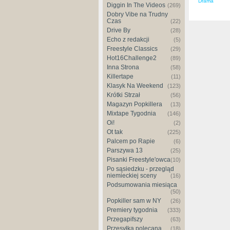
Drama
Diggin In The Videos
(269)
Dobry Vibe na Trudny
Czas
(22)
Drive By
(28)
Echo z redakcji
(5)
Freestyle Classics
(29)
Hot16Challenge2
(89)
Inna Strona
(58)
Killertape
(11)
Klasyk Na Weekend
(123)
Krótki Strzał
(56)
Magazyn Popkillera
(13)
Mixtape Tygodnia
(146)
Oi!
(2)
Ot tak
(225)
Palcem po Rapie
(6)
Parszywa 13
(25)
Pisanki Freestyle'owca
(10)
Po sąsiedzku - przegląd
niemieckiej sceny
(16)
Podsumowania miesiąca
(50)
Popkiller sam w NY
(26)
Premiery tygodnia
(333)
Przegapifszy
(63)
Przesyłka polecana
(18)