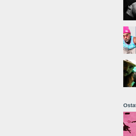
Osta
Żyt 