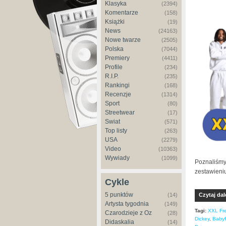
Klasyka
(2394)
Komentarze
(158)
Książki
(19)
News
(24163)
Nowe twarze
(2505)
Polska
(7044)
Premiery
(4411)
Profile
(234)
R.I.P.
(235)
Rankingi
(168)
Recenzje
(1314)
Sport
(80)
Streetwear
(17)
Świat
(571)
Top listy
(263)
USA
(2279)
Video
(10363)
Wywiady
(1099)
Poznaliśm
zestawieniu
Cykle
5 punktów
(14)
Czytaj dal
Artysta tygodnia
(149)
Tagi:
XXL Fr
Czarodzieje z Oz
(28)
Dickey
,
Babyf
Didaskalia
(14)