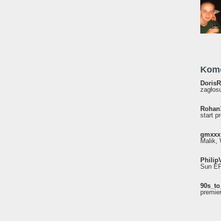
Kom
DorisR
zagłosu
Rohan
start p
gmxxx
Malik, 
Philip
Sun EP"
90s_to
premie