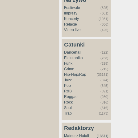
Na żywo
Festiwale
(825)
Imprezy
(601)
Koncerty
(1931)
Relacje
(366)
Video live
(426)
Gatunki
Dancehall
(122)
Elektronika
(758)
Funk
(298)
Grime
(215)
Hip-Hop/Rap
(33181)
Jazz
(374)
Pop
(645)
R&B
(891)
Reggae
(250)
Rock
(316)
Soul
(616)
Trap
(1173)
Redaktorzy
Mateusz Natali
(13671)