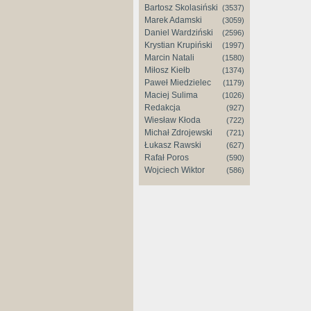
Bartosz Skolasiński
(3537)
Marek Adamski
(3059)
Daniel Wardziński
(2596)
Krystian Krupiński
(1997)
Marcin Natali
(1580)
Miłosz Kiełb
(1374)
Paweł Miedzielec
(1179)
Maciej Sulima
(1026)
Redakcja
(927)
Wiesław Kłoda
(722)
Michał Zdrojewski
(721)
Łukasz Rawski
(627)
Rafał Poros
(590)
Wojciech Wiktor
(586)