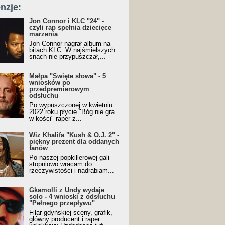
nzje:
Jon Connor i KLC "24" -
czyli rap spełnia dziecięce
marzenia
Jon Connor nagrał album na
bitach KLC. W najśmielszych
snach nie przypuszczał,...
Małpa "Święte słowa" - 5
wniosków po
przedpremierowym
odsłuchu
Po wypuszczonej w kwietniu
2022 roku płycie "Bóg nie gra
w kości" raper z...
Wiz Khalifa "Kush & O.J. 2" -
piękny prezent dla oddanych
fanów
Po naszej popkillerowej gali
stopniowo wracam do
rzeczywistości i nadrabiam...
Gkamolli z Undy wydaje
solo - 4 wnioski z odsłuchu
"Pełnego przepływu"
Filar gdyńskiej sceny, grafik,
główny producent i raper