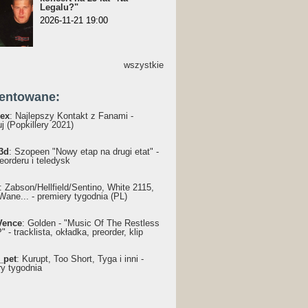
Legalu?"
2026-11-21 19:00
wszystkie
entowane:
ex
: Najlepszy Kontakt z Fanami -
j (Popkillery 2021)
3d
: Szopeen "Nowy etap na drugi etat" -
reorderu i teledysk
: Żabson/Hellfield/Sentino, White 2115,
Wane... - premiery tygodnia (PL)
Vence
: Golden - "Music Of The Restless
 - tracklista, okładka, preorder, klip
_pet
: Kurupt, Too Short, Tyga i inni -
ry tygodnia