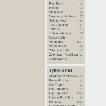
Rap Show
(3)
Rentgen
(53)
Stagekiller
(2)
Świadomy Słuchacz
(6)
Świeża Krew
(55)
Tak To Się Robi
(43)
Tourbus
(28)
Trillest. selection
(17)
Underwatch
(4)
Video dnia
(1520)
Warto czekać
(32)
Z Archiwum HH
(10)
Z Archiwum Popkillera
(12)
Z Archiwum S
(13)
Tylko u nas
Akademia Popkillerów
(65)
Burza Mózgów
(4)
Cali Trippin
(17)
Hip Hop Arena
(8)
Hip Hop Kemp
(308)
Imprezy Popkillera
(29)
Konkursy
(201)