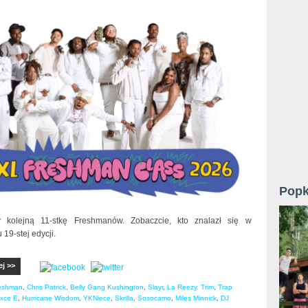
Popk
y kolejną 11-stkę Freshmanów. Zobaczcie, kto znalazł się w
 19-stej edycji.
ej >>
eshman
,
Chris Patrick
,
Belly Gang Kushington
,
Slayr
,
La Reezy. Trim
,
Trap
xce E
,
Hurricane Wisdom
,
YKNiece
,
Skrilla
,
Sosocamo
,
Miles Minnick
,
DJ