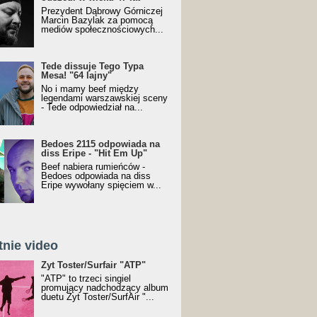
Prezydent Dąbrowy Górniczej
Marcin Bazylak za pomocą
mediów społecznościowych...
Tede dissuje Tego Typa
Mesa! "64 lajny"
No i mamy beef między
legendami warszawskiej sceny
- Tede odpowiedział na...
Bedoes 2115 odpowiada na
diss Eripe - "Hit Em Up"
Beef nabiera rumieńców -
Bedoes odpowiada na diss
Eripe wywołany spięciem w...
tnie video
Toster/SurfAir - ATP VIDEO
Żyt Toster/Surfair "ATP"
"ATP" to trzeci singiel
promujący nadchodzący album
duetu Żyt Toster/SurfAir "...