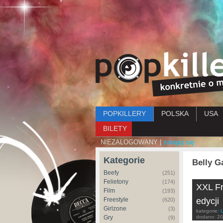
Menu główne
POPKILLERY
POLSKA
USA
BILETY
NIEZALOGOWANY |
zaloguj się
Kategorie
Belly G
Beefy
(251)
Felietony
(174)
XXL Fr
Film
(193)
Freestyle
edycji
(620)
Girlzone
(3)
kategorie:
Gry
dodano:
20
(9)