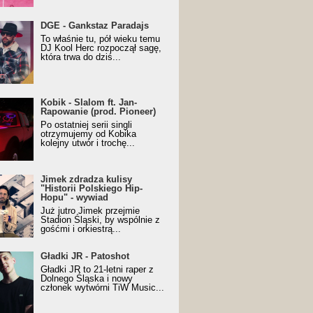
URALesko z nagrodą za
DGE - Gankstaz Paradajs
yczny/Trueschoolowy
To właśnie tu, pół wieku temu
m Roku (Popkillery 2023)
DJ Kool Herc rozpoczął sagę,
która trwa do dziś...
 - Slalom ft. Jan-
Kobik - Slalom ft. Jan-
wanie (prod. Pioneer)
Rapowanie (prod. Pioneer)
cial Music Visualiser]
Po ostatniej serii singli
otrzymujemy od Kobika
kolejny utwór i trochę...
k zdradza kulisy "Historii
Jimek zdradza kulisy
kiego Hip-Hopu" - wywiad
"Historii Polskiego Hip-
Hopu" - wywiad
Już jutro Jimek przejmie
Stadion Śląski, by wspólnie z
gośćmi i orkiestrą...
ki JR - Patoshot
Gładki JR - Patoshot
Gładki JR to 21-letni raper z
Dolnego Śląska i nowy
członek wytwórni TiW Music...