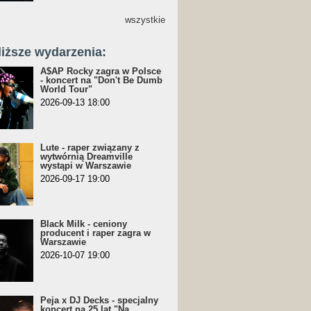
wszystkie
liższe wydarzenia:
A$AP Rocky zagra w Polsce
- koncert na "Don't Be Dumb
World Tour"
2026-09-13 18:00
Lute - raper związany z
wytwórnią Dreamville
wystąpi w Warszawie
2026-09-17 19:00
Black Milk - ceniony
producent i raper zagra w
Warszawie
2026-10-07 19:00
Peja x DJ Decks - specjalny
koncert na 25 lat "Na