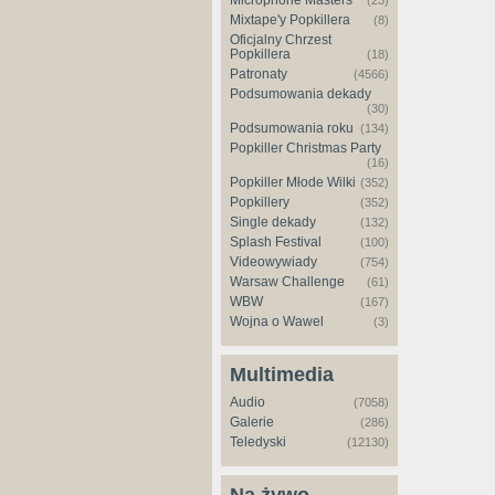
Microphone Masters
(23)
Mixtape'y Popkillera
(8)
Oficjalny Chrzest
Popkillera
(18)
Patronaty
(4566)
Podsumowania dekady
(30)
Podsumowania roku
(134)
Popkiller Christmas Party
(16)
Popkiller Młode Wilki
(352)
Popkillery
(352)
Single dekady
(132)
Splash Festival
(100)
Videowywiady
(754)
Warsaw Challenge
(61)
WBW
(167)
Wojna o Wawel
(3)
Multimedia
Audio
(7058)
Galerie
(286)
Teledyski
(12130)