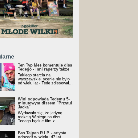
larne
Ten Typ Mes komentuje diss
Tedego - inni raperzy także
Takiego starcia na
warszawskiej scenie nie było
od wielu lat - Tede zdissował...
Wini odpowiada Tedemu 5-
minutowym dissem "Przytul
Jacka"
Wydawało się, że jedyną
reakcją Winiego na diss
Tedego będzie film z...
Bas Tajpan R.I.P. - artysta
odszedł w wieku 47 lat