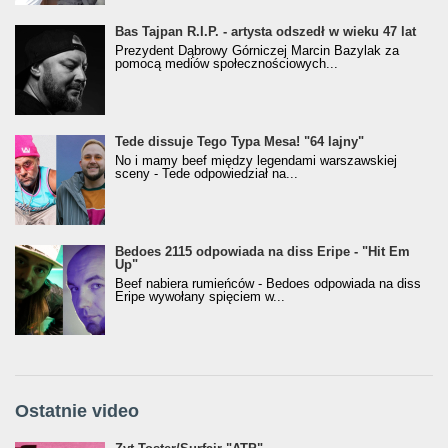
Bas Tajpan R.I.P. - artysta odszedł w wieku 47 lat
Prezydent Dąbrowy Górniczej Marcin Bazylak za
pomocą mediów społecznościowych...
Tede dissuje Tego Typa Mesa! "64 lajny"
No i mamy beef między legendami warszawskiej
sceny - Tede odpowiedział na...
Bedoes 2115 odpowiada na diss Eripe - "Hit Em
Up"
Beef nabiera rumieńców - Bedoes odpowiada na diss
Eripe wywołany spięciem w...
Ostatnie video
Żyt Toster/SurfAir - ATP VIDEO