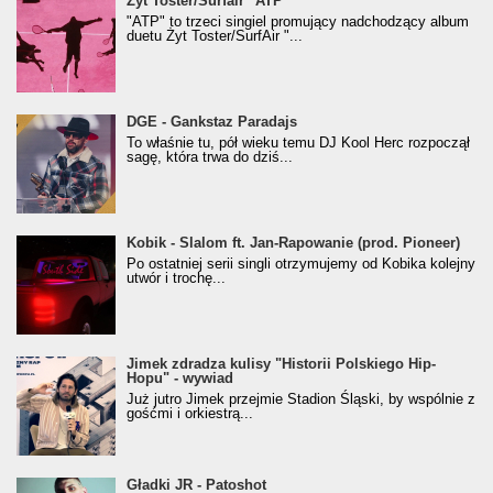
Żyt Toster/Surfair "ATP"
"ATP" to trzeci singiel promujący nadchodzący album
duetu Żyt Toster/SurfAir "...
donGURALesko z nagrodą za
DGE - Gankstaz Paradajs
Klasyczny/Trueschoolowy Album Roku
To właśnie tu, pół wieku temu DJ Kool Herc rozpoczął
(Popkillery 2023)
sagę, która trwa do dziś...
Kobik - Slalom ft. Jan-Rapowanie (prod. Pioneer)
Kobik - Slalom ft. Jan-Rapowanie (prod. Pioneer)
[Official Music Visualiser]
Po ostatniej serii singli otrzymujemy od Kobika kolejny
utwór i trochę...
Jimek zdradza kulisy "Historii Polskiego Hip-
Jimek zdradza kulisy "Historii Polskiego Hip-
Hopu" - wywiad
Hopu" - wywiad
Już jutro Jimek przejmie Stadion Śląski, by wspólnie z
gośćmi i orkiestrą...
Gładki JR - Patoshot
Gładki JR - Patoshot