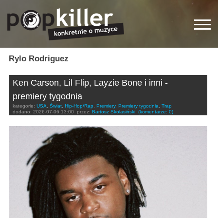
Rylo Rodriguez
Ken Carson, Lil Flip, Layzie Bone i inni -
premiery tygodnia
kategorie:
USA
,
Świat
,
Hip-Hop/Rap
,
Premiery
,
Premiery tygodnia
,
Trap
dodano:
2026-07-06 13:00
przez:
Bartosz Skolasiński
(komentarze: 0)