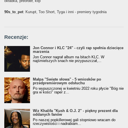
okładka, preorder, klip
90s_to_pet
: Kurupt, Too Short, Tyga i inni - premiery tygodnia
Recenzje:
Jon Connor i KLC "24" - czyli rap spełnia dziecięce
marzenia
Jon Connor nagrał album na bitach KLC. W
najśmielszych snach nie przypuszczał,...
Małpa "Święte słowa" - 5 wniosków po
przedpremierowym odsłuchu
Po wypuszczonej w kwietniu 2022 roku płycie "Bóg nie
gra w kości" raper z...
Wiz Khalifa "Kush & O.J. 2" - piękny prezent dla
oddanych fanów
Po naszej popkillerowej gali stopniowo wracam do
rzeczywistości i nadrabiam...