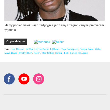
Mamy poniedziałek, więc tradycyjnie jedziemy z zagranicznymi premierami
tygodnia.
Czytaj dalej >>
Tagi:
Ken Carson
,
Lil Flip
,
Layzie Bone
,
Lil Bean
,
Rylo Rodriguez
,
Fuego Base
,
Willie
Mays Blaze
,
Philthy Rich
,
Retch
,
Mac Critter
,
Iamsu!
,
Le$
,
bonez mc
,
Azad