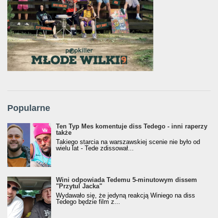
Popularne
Ten Typ Mes komentuje diss Tedego - inni raperzy
także
Takiego starcia na warszawskiej scenie nie było od
wielu lat - Tede zdissował...
Wini odpowiada Tedemu 5-minutowym dissem
"Przytul Jacka"
Wydawało się, że jedyną reakcją Winiego na diss
Tedego będzie film z...