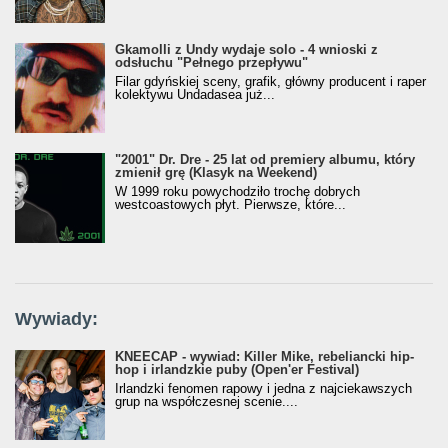
Gkamolli z Undy wydaje solo - 4 wnioski z
odsłuchu "Pełnego przepływu"
Filar gdyńskiej sceny, grafik, główny producent i raper
kolektywu Undadasea już...
"2001" Dr. Dre - 25 lat od premiery albumu, który
zmienił grę (Klasyk na Weekend)
W 1999 roku powychodziło trochę dobrych
westcoastowych płyt. Pierwsze, które...
Wywiady:
KNEECAP - wywiad: Killer Mike, rebeliancki hip-
hop i irlandzkie puby (Open'er Festival)
Irlandzki fenomen rapowy i jedna z najciekawszych
grup na współczesnej scenie....