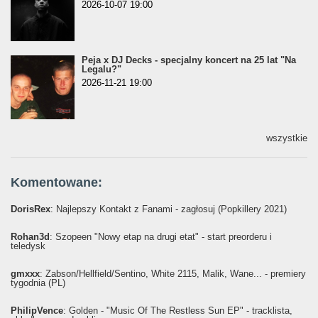
2026-10-07 19:00
Peja x DJ Decks - specjalny koncert na 25 lat "Na
Legalu?"
2026-11-21 19:00
wszystkie
Komentowane:
DorisRex
: Najlepszy Kontakt z Fanami - zagłosuj (Popkillery 2021)
Rohan3d
: Szopeen "Nowy etap na drugi etat" - start preorderu i
teledysk
gmxxx
: Żabson/Hellfield/Sentino, White 2115, Malik, Wane... - premiery
tygodnia (PL)
PhilipVence
: Golden - "Music Of The Restless Sun EP" - tracklista,