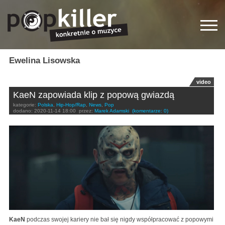
Ewelina Lisowska
video
KaeN zapowiada klip z popową gwiazdą
kategorie:
Polska
,
Hip-Hop/Rap
,
News
,
Pop
dodano:
2020-11-14 18:00
przez:
Marek Adamski
(komentarze: 0)
KaeN
podczas swojej kariery nie bał się nigdy współpracować z popowymi