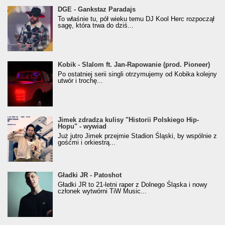
donGURALesko z nagrodą za
DGE - Gankstaz Paradajs
Klasyczny/Trueschoolowy Album Roku
To właśnie tu, pół wieku temu DJ Kool Herc rozpoczął
(Popkillery 2023)
sagę, która trwa do dziś...
Kobik - Slalom ft. Jan-Rapowanie (prod. Pioneer)
Kobik - Slalom ft. Jan-Rapowanie (prod. Pioneer)
[Official Music Visualiser]
Po ostatniej serii singli otrzymujemy od Kobika kolejny
utwór i trochę...
Jimek zdradza kulisy "Historii Polskiego Hip-
Jimek zdradza kulisy "Historii Polskiego Hip-
Hopu" - wywiad
Hopu" - wywiad
Już jutro Jimek przejmie Stadion Śląski, by wspólnie z
gośćmi i orkiestrą...
Gładki JR - Patoshot
Gładki JR - Patoshot
Gładki JR to 21-letni raper z Dolnego Śląska i nowy
członek wytwórni TiW Music...