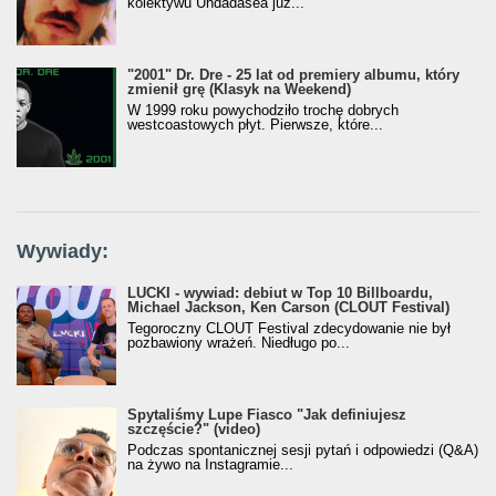
kolektywu Undadasea już...
"2001" Dr. Dre - 25 lat od premiery albumu, który
zmienił grę (Klasyk na Weekend)
W 1999 roku powychodziło trochę dobrych
westcoastowych płyt. Pierwsze, które...
Wywiady:
LUCKI - wywiad: debiut w Top 10 Billboardu,
Michael Jackson, Ken Carson (CLOUT Festival)
Tegoroczny CLOUT Festival zdecydowanie nie był
pozbawiony wrażeń. Niedługo po...
Spytaliśmy Lupe Fiasco "Jak definiujesz
szczęście?" (video)
Podczas spontanicznej sesji pytań i odpowiedzi (Q&A)
na żywo na Instagramie...