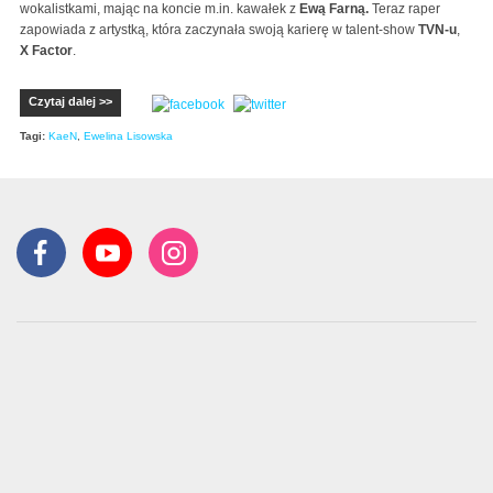
wokalistkami, mając na koncie m.in. kawałek z
Ewą
Farną.
Teraz raper
zapowiada z artystką, która zaczynała swoją karierę w talent-show
TVN-u
,
X Factor
.
Czytaj dalej >>
Tagi:
KaeN
,
Ewelina Lisowska