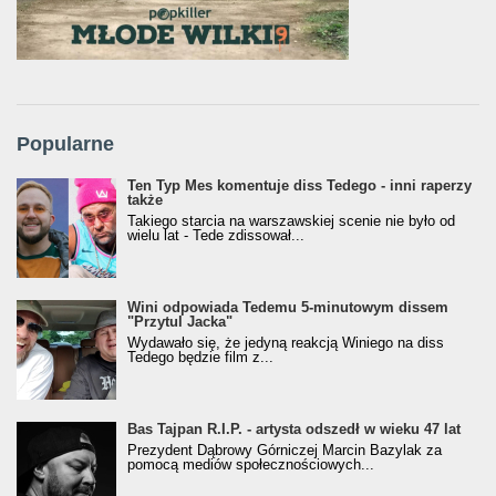
Popularne
Ten Typ Mes komentuje diss Tedego - inni raperzy
także
Takiego starcia na warszawskiej scenie nie było od
wielu lat - Tede zdissował...
Wini odpowiada Tedemu 5-minutowym dissem
"Przytul Jacka"
Wydawało się, że jedyną reakcją Winiego na diss
Tedego będzie film z...
Bas Tajpan R.I.P. - artysta odszedł w wieku 47 lat
Prezydent Dąbrowy Górniczej Marcin Bazylak za
pomocą mediów społecznościowych...