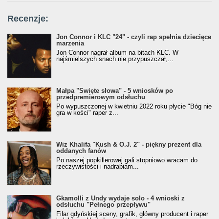
Recenzje:
Jon Connor i KLC "24" - czyli rap spełnia dziecięce
marzenia
Jon Connor nagrał album na bitach KLC. W
najśmielszych snach nie przypuszczał,...
Małpa "Święte słowa" - 5 wniosków po
przedpremierowym odsłuchu
Po wypuszczonej w kwietniu 2022 roku płycie "Bóg nie
gra w kości" raper z...
Wiz Khalifa "Kush & O.J. 2" - piękny prezent dla
oddanych fanów
Po naszej popkillerowej gali stopniowo wracam do
rzeczywistości i nadrabiam...
Gkamolli z Undy wydaje solo - 4 wnioski z
odsłuchu "Pełnego przepływu"
Filar gdyńskiej sceny, grafik, główny producent i raper