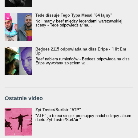
Tede dissuje Tego Typa Mesa! "64 lajny"
No i mamy beef między legendami warszawskiej
sceny - Tede odpowiedział na...
Bedoes 2115 odpowiada na diss Eripe - "Hit Em
Up"
Beef nabiera rumieńców - Bedoes odpowiada na diss
Eripe wywołany spięciem w...
Ostatnie video
Żyt Toster/SurfAir - ATP VIDEO
Żyt Toster/Surfair "ATP"
"ATP" to trzeci singiel promujący nadchodzący album
duetu Żyt Toster/SurfAir "...