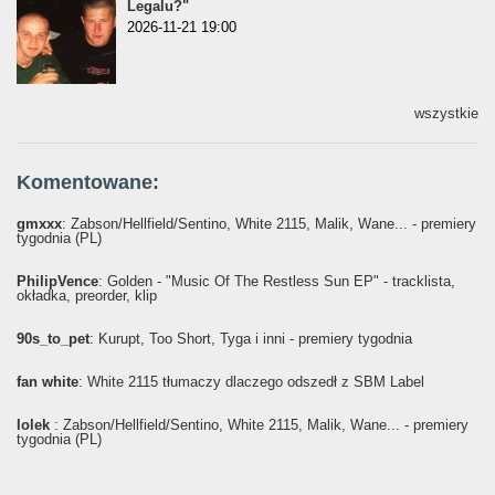
Legalu?"
2026-11-21 19:00
wszystkie
Komentowane:
gmxxx
: Żabson/Hellfield/Sentino, White 2115, Malik, Wane... - premiery
tygodnia (PL)
PhilipVence
: Golden - "Music Of The Restless Sun EP" - tracklista,
okładka, preorder, klip
90s_to_pet
: Kurupt, Too Short, Tyga i inni - premiery tygodnia
fan white
: White 2115 tłumaczy dlaczego odszedł z SBM Label
lolek
: Żabson/Hellfield/Sentino, White 2115, Malik, Wane... - premiery
tygodnia (PL)