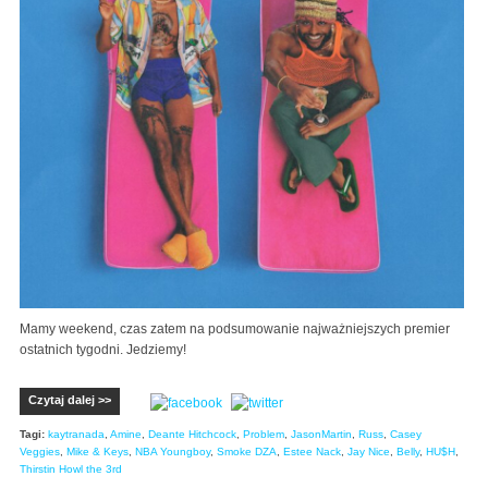
Mamy weekend, czas zatem na podsumowanie najważniejszych premier
ostatnich tygodni. Jedziemy!
Czytaj dalej >>
Tagi:
kaytranada
,
Amine
,
Deante Hitchcock
,
Problem
,
JasonMartin
,
Russ
,
Casey
Veggies
,
Mike & Keys
,
NBA Youngboy
,
Smoke DZA
,
Estee Nack
,
Jay Nice
,
Belly
,
HU$H
,
Thirstin Howl the 3rd