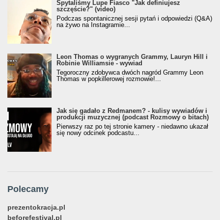
Spytaliśmy Lupe Fiasco "Jak definiujesz
szczęście?" (video)
Podczas spontanicznej sesji pytań i odpowiedzi (Q&A)
na żywo na Instagramie...
Leon Thomas o wygranych Grammy, Lauryn Hill i
Robinie Williamsie - wywiad
Tegoroczny zdobywca dwóch nagród Grammy Leon
Thomas w popkillerowej rozmowie!...
Jak się gadało z Redmanem? - kulisy wywiadów i
produkcji muzycznej (podcast Rozmowy o bitach)
Pierwszy raz po tej stronie kamery - niedawno ukazał
się nowy odcinek podcastu...
Polecamy
prezentokracja.pl
beforefestival.pl