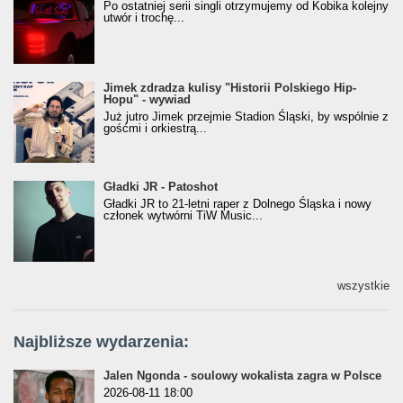
[Official Music Visualiser]
Po ostatniej serii singli otrzymujemy od Kobika kolejny
utwór i trochę...
Jimek zdradza kulisy "Historii Polskiego Hip-
Jimek zdradza kulisy "Historii Polskiego Hip-
Hopu" - wywiad
Hopu" - wywiad
Już jutro Jimek przejmie Stadion Śląski, by wspólnie z
gośćmi i orkiestrą...
Gładki JR - Patoshot
Gładki JR - Patoshot
Gładki JR to 21-letni raper z Dolnego Śląska i nowy
członek wytwórni TiW Music...
wszystkie
Najbliższe wydarzenia:
Jalen Ngonda - soulowy wokalista zagra w Polsce
2026-08-11 18:00