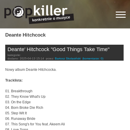
Deante Hitchcock
Deante' Hitchcock "Good Things Take Time"
kategorie:
dodano:
2025-04-13 15:14
przez:
Bartosz Skolasiński
(komentarze: 0)
Nowy album Deante Hitchcocka.
Tracklista:
01. Breakthrough
02. They Know What's Up
03. On the Edge
04. Born Broke Die Rich
05. Step Wit It
06. Runaway Bride
07. This Song's for You feat. Akeem Ali
08. Love Song