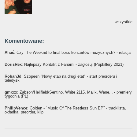
wszystkie
Komentowane:
Ahaś
: Czy The Weeknd to final boss koncertów muzycznych? - relacja
DorisRex
: Najlepszy Kontakt z Fanami - zagłosuj (Popkillery 2021)
Rohan3d
: Szopeen "Nowy etap na drugi etat" - start preorderu i
teledysk
gmxxx
: Żabson/Hellfield/Sentino, White 2115, Malik, Wane... - premiery
tygodnia (PL)
PhilipVence
: Golden - "Music Of The Restless Sun EP" - tracklista,
okładka, preorder, klip