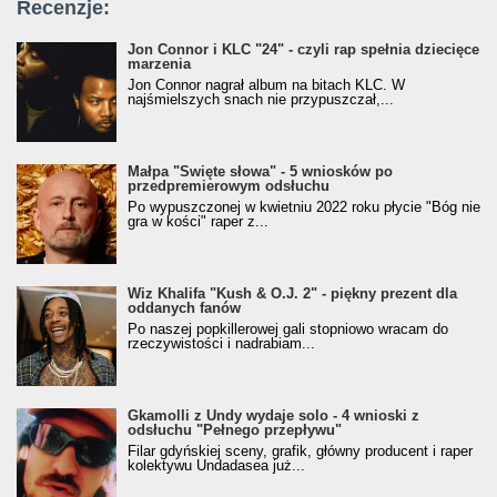
Recenzje:
Jon Connor i KLC "24" - czyli rap spełnia dziecięce
marzenia
Jon Connor nagrał album na bitach KLC. W
najśmielszych snach nie przypuszczał,...
Małpa "Święte słowa" - 5 wniosków po
przedpremierowym odsłuchu
Po wypuszczonej w kwietniu 2022 roku płycie "Bóg nie
gra w kości" raper z...
Wiz Khalifa "Kush & O.J. 2" - piękny prezent dla
oddanych fanów
Po naszej popkillerowej gali stopniowo wracam do
rzeczywistości i nadrabiam...
Gkamolli z Undy wydaje solo - 4 wnioski z
odsłuchu "Pełnego przepływu"
Filar gdyńskiej sceny, grafik, główny producent i raper
kolektywu Undadasea już...