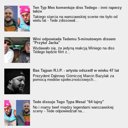
Ten Typ Mes komentuje diss Tedego - inni raperzy
także
Takiego starcia na warszawskiej scenie nie było od
wielu lat - Tede zdissował...
Wini odpowiada Tedemu 5-minutowym dissem
"Przytul Jacka"
Wydawało się, że jedyną reakcją Winiego na diss
Tedego będzie film z...
Bas Tajpan R.I.P. - artysta odszedł w wieku 47 lat
Prezydent Dąbrowy Górniczej Marcin Bazylak za
pomocą mediów społecznościowych...
Tede dissuje Tego Typa Mesa! "64 lajny"
No i mamy beef między legendami warszawskiej
sceny - Tede odpowiedział na...