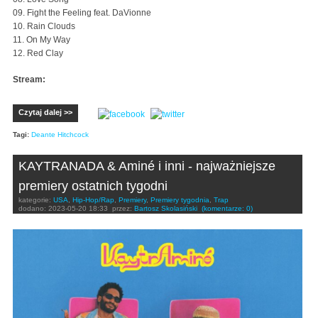
09. Fight the Feeling feat. DaVionne
10. Rain Clouds
11. On My Way
12. Red Clay
Stream:
Czytaj dalej >>
Tagi:
Deante Hitchcock
KAYTRANADA & Aminé i inni - najważniejsze
premiery ostatnich tygodni
kategorie:
USA
,
Hip-Hop/Rap
,
Premiery
,
Premiery tygodnia
,
Trap
dodano:
2023-05-20 18:33
przez:
Bartosz Skolasiński
(komentarze: 0)