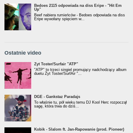
Bedoes 2115 odpowiada na diss Eripe - "Hit Em
Up"
Beef nabiera rumieńców - Bedoes odpowiada na diss
Eripe wywołany spięciem w...
Ostatnie video
Żyt Toster/SurfAir - ATP VIDEO
Żyt Toster/Surfair "ATP"
"ATP" to trzeci singiel promujący nadchodzący album
duetu Żyt Toster/SurfAir "...
donGURALesko z nagrodą za
DGE - Gankstaz Paradajs
Klasyczny/Trueschoolowy Album Roku
To właśnie tu, pół wieku temu DJ Kool Herc rozpoczął
(Popkillery 2023)
sagę, która trwa do dziś...
Kobik - Slalom ft. Jan-Rapowanie (prod. Pioneer)
Kobik - Slalom ft. Jan-Rapowanie (prod. Pioneer)