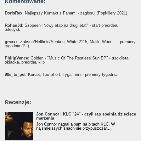
Komentowane:
DorisRex
: Najlepszy Kontakt z Fanami - zagłosuj (Popkillery 2021)
Rohan3d
: Szopeen "Nowy etap na drugi etat" - start preorderu i
teledysk
gmxxx
: Żabson/Hellfield/Sentino, White 2115, Malik, Wane... - premiery
tygodnia (PL)
PhilipVence
: Golden - "Music Of The Restless Sun EP" - tracklista,
okładka, preorder, klip
90s_to_pet
: Kurupt, Too Short, Tyga i inni - premiery tygodnia
Recenzje:
Jon Connor i KLC "24" - czyli rap spełnia dziecięce
marzenia
Jon Connor nagrał album na bitach KLC. W
najśmielszych snach nie przypuszczał,...