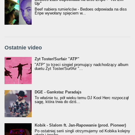
Up"
Beef nabiera rumieńców - Bedoes odpowiada na diss
Eripe wywołany spięciem w...
Ostatnie video
Żyt Toster/SurfAir - ATP VIDEO
Żyt Toster/Surfair "ATP"
"ATP" to trzeci singiel promujący nadchodzący album
duetu Żyt Toster/SurfAir "...
donGURALesko z nagrodą za
DGE - Gankstaz Paradajs
Klasyczny/Trueschoolowy Album Roku
To właśnie tu, pół wieku temu DJ Kool Herc rozpoczął
(Popkillery 2023)
sagę, która trwa do dziś...
Kobik - Slalom ft. Jan-Rapowanie (prod. Pioneer)
Kobik - Slalom ft. Jan-Rapowanie (prod. Pioneer)
[Official Music Visualiser]
Po ostatniej serii singli otrzymujemy od Kobika kolejny
utwór i trochę...