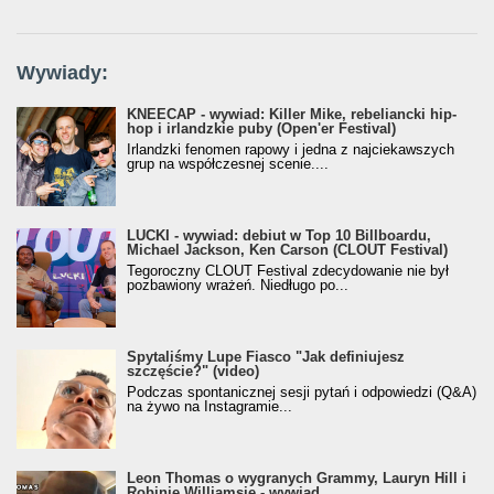
Wywiady:
KNEECAP - wywiad: Killer Mike, rebeliancki hip-
hop i irlandzkie puby (Open'er Festival)
Irlandzki fenomen rapowy i jedna z najciekawszych
grup na współczesnej scenie....
LUCKI - wywiad: debiut w Top 10 Billboardu,
Michael Jackson, Ken Carson (CLOUT Festival)
Tegoroczny CLOUT Festival zdecydowanie nie był
pozbawiony wrażeń. Niedługo po...
Spytaliśmy Lupe Fiasco "Jak definiujesz
szczęście?" (video)
Podczas spontanicznej sesji pytań i odpowiedzi (Q&A)
na żywo na Instagramie...
Leon Thomas o wygranych Grammy, Lauryn Hill i
Robinie Williamsie - wywiad