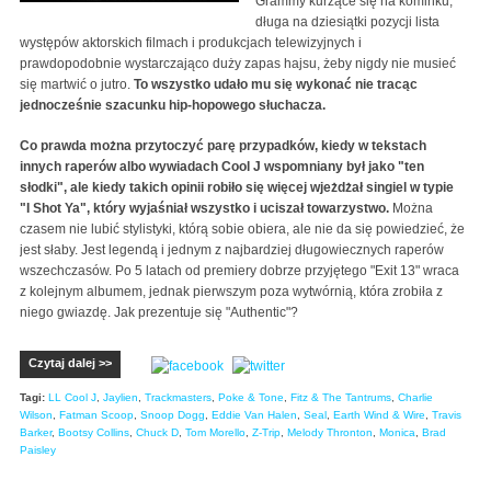
Grammy kurzące się na kominku,
długa na dziesiątki pozycji lista
występów aktorskich filmach i produkcjach telewizyjnych i
prawdopodobnie wystarczająco duży zapas hajsu, żeby nigdy nie musieć
się martwić o jutro.
To wszystko udało mu się wykonać nie tracąc
jednocześnie szacunku hip-hopowego słuchacza.
Co prawda można przytoczyć parę przypadków, kiedy w tekstach
innych raperów albo wywiadach Cool J wspomniany był jako "ten
słodki", ale kiedy takich opinii robiło się więcej wjeżdżał singiel w typie
"I Shot Ya", który wyjaśniał wszystko i uciszał towarzystwo.
Można
czasem nie lubić stylistyki, którą sobie obiera, ale nie da się powiedzieć, że
jest słaby. Jest legendą i jednym z najbardziej długowiecznych raperów
wszechczasów. Po 5 latach od premiery dobrze przyjętego "Exit 13" wraca
z kolejnym albumem, jednak pierwszym poza wytwórnią, która zrobiła z
niego gwiazdę. Jak prezentuje się "Authentic"?
Czytaj dalej >>
Tagi:
LL Cool J
,
Jaylien
,
Trackmasters
,
Poke & Tone
,
Fitz & The Tantrums
,
Charlie
Wilson
,
Fatman Scoop
,
Snoop Dogg
,
Eddie Van Halen
,
Seal
,
Earth Wind & Wire
,
Travis
Barker
,
Bootsy Collins
,
Chuck D
,
Tom Morello
,
Z-Trip
,
Melody Thronton
,
Monica
,
Brad
Paisley