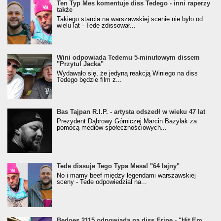
Ten Typ Mes komentuje diss Tedego - inni raperzy
także
Takiego starcia na warszawskiej scenie nie było od
wielu lat - Tede zdissował...
Wini odpowiada Tedemu 5-minutowym dissem
"Przytul Jacka"
Wydawało się, że jedyną reakcją Winiego na diss
Tedego będzie film z...
Bas Tajpan R.I.P. - artysta odszedł w wieku 47 lat
Prezydent Dąbrowy Górniczej Marcin Bazylak za
pomocą mediów społecznościowych...
Tede dissuje Tego Typa Mesa! "64 lajny"
No i mamy beef między legendami warszawskiej
sceny - Tede odpowiedział na...
Bedoes 2115 odpowiada na diss Eripe - "Hit Em