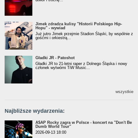
Jimek zdradza kulisy "Historii Polskiego Hip-
Jimek zdradza kulisy "Historii Polskiego Hip-
Hopu" - wywiad
Hopu" - wywiad
Już jutro Jimek przejmie Stadion Śląski, by wspólnie z
gośćmi i orkiestrą...
Gładki JR - Patoshot
Gładki JR - Patoshot
Gładki JR to 21-letni raper z Dolnego Śląska i nowy
członek wytwórni TiW Music...
wszystkie
Najbliższe wydarzenia:
A$AP Rocky zagra w Polsce - koncert na "Don't Be
Dumb World Tour"
2026-09-13 18:00