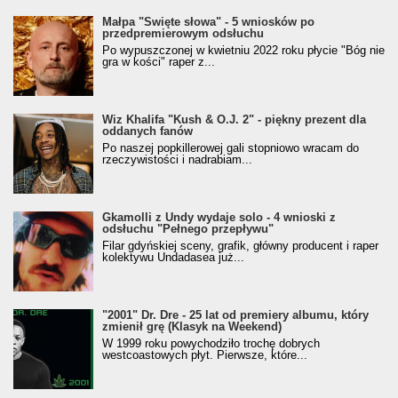
Małpa "Święte słowa" - 5 wniosków po
przedpremierowym odsłuchu
Po wypuszczonej w kwietniu 2022 roku płycie "Bóg nie
gra w kości" raper z...
Wiz Khalifa "Kush & O.J. 2" - piękny prezent dla
oddanych fanów
Po naszej popkillerowej gali stopniowo wracam do
rzeczywistości i nadrabiam...
Gkamolli z Undy wydaje solo - 4 wnioski z
odsłuchu "Pełnego przepływu"
Filar gdyńskiej sceny, grafik, główny producent i raper
kolektywu Undadasea już...
"2001" Dr. Dre - 25 lat od premiery albumu, który
zmienił grę (Klasyk na Weekend)
W 1999 roku powychodziło trochę dobrych
westcoastowych płyt. Pierwsze, które...