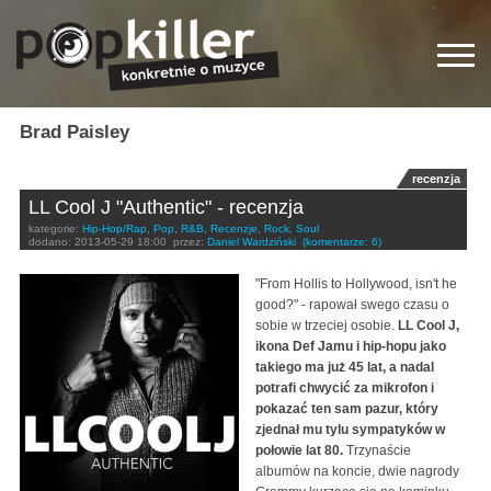
Brad Paisley
recenzja
LL Cool J "Authentic" - recenzja
kategorie:
Hip-Hop/Rap
,
Pop
,
R&B
,
Recenzje
,
Rock
,
Soul
dodano:
2013-05-29 18:00
przez:
Daniel Wardziński
(komentarze: 6)
"From Hollis to Hollywood, isn't he
good?" - rapował swego czasu o
sobie w trzeciej osobie.
LL Cool J,
ikona Def Jamu i hip-hopu jako
takiego ma już 45 lat, a nadal
potrafi chwycić za mikrofon i
pokazać ten sam pazur, który
zjednał mu tylu sympatyków w
połowie lat 80.
Trzynaście
albumów na koncie, dwie nagrody