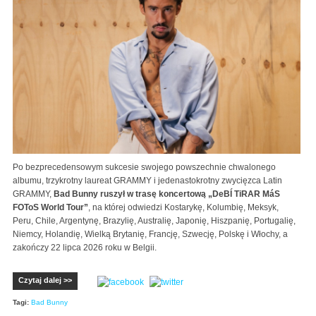
Po bezprecedensowym sukcesie swojego powszechnie chwalonego
albumu, trzykrotny laureat GRAMMY i jedenastokrotny zwycięzca Latin
GRAMMY,
Bad Bunny ruszył w trasę koncertową „DeBÍ TiRAR MáS
FOToS World Tour”
, na której odwiedzi Kostarykę, Kolumbię, Meksyk,
Peru, Chile, Argentynę, Brazylię, Australię, Japonię, Hiszpanię, Portugalię,
Niemcy, Holandię, Wielką Brytanię, Francję, Szwecję, Polskę i Włochy, a
zakończy 22 lipca 2026 roku w Belgii.
Czytaj dalej >>
Tagi:
Bad Bunny