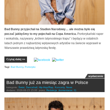
Bad Bunny przyjechał na Stadion Narodowy… ale można było się
poczuć jakbyśmy to my pojechali na Copa America.
Portorykański raper
i wokalista, nazywany „królem latynoskiego trapu” i będący w ostatnich
latach jednym z najbardziej wpływowych artystów na świecie wyprawił w
Warszawie prawdziwą latynoską fiestę.
Czytaj dalej >>
Tagi:
Bad Bunny
,
Portoryko
wydarzenie
Bad Bunny już za miesiąc zagra w Polsce
kategorie:
Świat
,
Dancehall
,
Hip-Hop/Rap
,
Koncerty
,
News
dodano:
2026-06-15 15:00
przez:
Redakcja
(komentarze: 0)