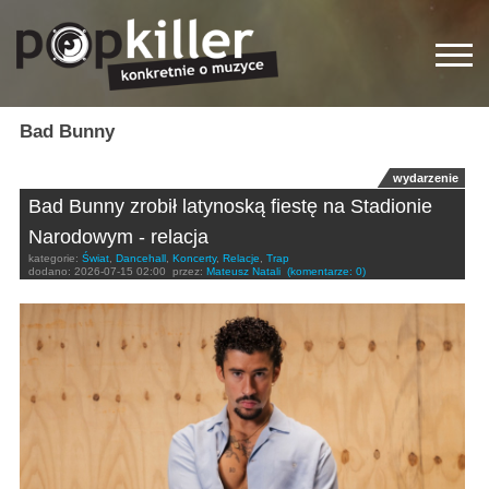
Bad Bunny
wydarzenie
Bad Bunny zrobił latynoską fiestę na Stadionie
Narodowym - relacja
kategorie:
Świat
,
Dancehall
,
Koncerty
,
Relacje
,
Trap
dodano:
2026-07-15 02:00
przez:
Mateusz Natali
(komentarze: 0)