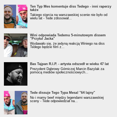
Ten Typ Mes komentuje diss Tedego - inni raperzy
także
Takiego starcia na warszawskiej scenie nie było od
wielu lat - Tede zdissował...
Wini odpowiada Tedemu 5-minutowym dissem
"Przytul Jacka"
Wydawało się, że jedyną reakcją Winiego na diss
Tedego będzie film z...
Bas Tajpan R.I.P. - artysta odszedł w wieku 47 lat
Prezydent Dąbrowy Górniczej Marcin Bazylak za
pomocą mediów społecznościowych...
Tede dissuje Tego Typa Mesa! "64 lajny"
No i mamy beef między legendami warszawskiej
sceny - Tede odpowiedział na...