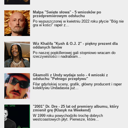
Małpa "Święte słowa" - 5 wniosków po
przedpremierowym odsłuchu
Po wypuszczonej w kwietniu 2022 roku płycie "Bóg nie
gra w kości" raper z...
Wiz Khalifa "Kush & O.J. 2" - piękny prezent dla
oddanych fanów
Po naszej popkillerowej gali stopniowo wracam do
rzeczywistości i nadrabiam...
Gkamolli z Undy wydaje solo - 4 wnioski z
odsłuchu "Pełnego przepływu"
Filar gdyńskiej sceny, grafik, główny producent i raper
kolektywu Undadasea już...
"2001" Dr. Dre - 25 lat od premiery albumu, który
zmienił grę (Klasyk na Weekend)
W 1999 roku powychodziło trochę dobrych
westcoastowych płyt. Pierwsze, które...