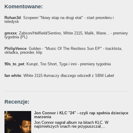
Komentowane:
Rohan3d
: Szopeen "Nowy etap na drugi etat" - start preorderu i
teledysk
gmxxx
: Żabson/Hellfield/Sentino, White 2115, Malik, Wane... - premiery
tygodnia (PL)
PhilipVence
: Golden - "Music Of The Restless Sun EP" - tracklista,
okładka, preorder, klip
90s_to_pet
: Kurupt, Too Short, Tyga i inni - premiery tygodnia
fan white
: White 2115 tłumaczy dlaczego odszedł z SBM Label
Recenzje:
Jon Connor i KLC "24" - czyli rap spełnia dziecięce
marzenia
Jon Connor nagrał album na bitach KLC. W
najśmielszych snach nie przypuszczał,...