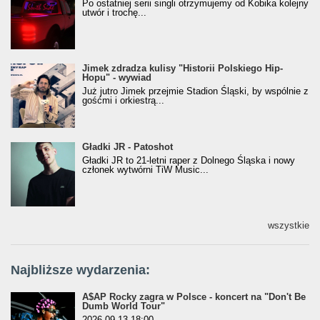
Po ostatniej serii singli otrzymujemy od Kobika kolejny
utwór i trochę...
Jimek zdradza kulisy "Historii Polskiego Hip-
Jimek zdradza kulisy "Historii Polskiego Hip-
Hopu" - wywiad
Hopu" - wywiad
Już jutro Jimek przejmie Stadion Śląski, by wspólnie z
gośćmi i orkiestrą...
Gładki JR - Patoshot
Gładki JR - Patoshot
Gładki JR to 21-letni raper z Dolnego Śląska i nowy
członek wytwórni TiW Music...
wszystkie
Najbliższe wydarzenia:
A$AP Rocky zagra w Polsce - koncert na "Don't Be
Dumb World Tour"
2026-09-13 18:00