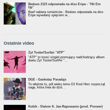
Bedoes 2115 odpowiada na diss Eripe - "Hit Em
Up"
Beef nabiera rumieńców - Bedoes odpowiada na diss
Eripe wywołany spięciem w...
Ostatnie video
Żyt Toster/SurfAir - ATP VIDEO
Żyt Toster/Surfair "ATP"
"ATP" to trzeci singiel promujący nadchodzący album
duetu Żyt Toster/SurfAir "...
donGURALesko z nagrodą za
DGE - Gankstaz Paradajs
Klasyczny/Trueschoolowy Album Roku
To właśnie tu, pół wieku temu DJ Kool Herc rozpoczął
(Popkillery 2023)
sagę, która trwa do dziś...
Kobik - Slalom ft. Jan-Rapowanie (prod. Pioneer)
Kobik - Slalom ft. Jan-Rapowanie (prod. Pioneer)
[Official Music Visualiser]