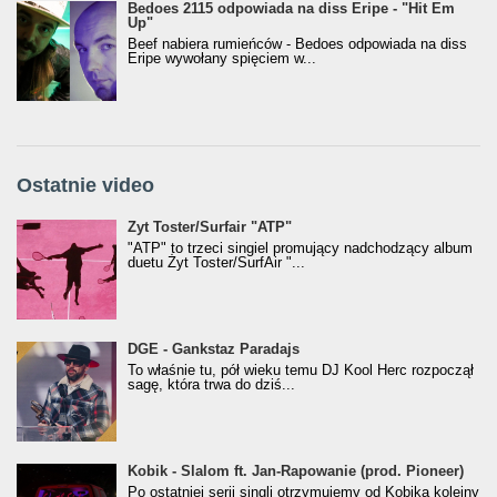
Bedoes 2115 odpowiada na diss Eripe - "Hit Em
Up"
Beef nabiera rumieńców - Bedoes odpowiada na diss
Eripe wywołany spięciem w...
Ostatnie video
Żyt Toster/SurfAir - ATP VIDEO
Żyt Toster/Surfair "ATP"
"ATP" to trzeci singiel promujący nadchodzący album
duetu Żyt Toster/SurfAir "...
donGURALesko z nagrodą za
DGE - Gankstaz Paradajs
Klasyczny/Trueschoolowy Album Roku
To właśnie tu, pół wieku temu DJ Kool Herc rozpoczął
(Popkillery 2023)
sagę, która trwa do dziś...
Kobik - Slalom ft. Jan-Rapowanie (prod. Pioneer)
Kobik - Slalom ft. Jan-Rapowanie (prod. Pioneer)
[Official Music Visualiser]
Po ostatniej serii singli otrzymujemy od Kobika kolejny