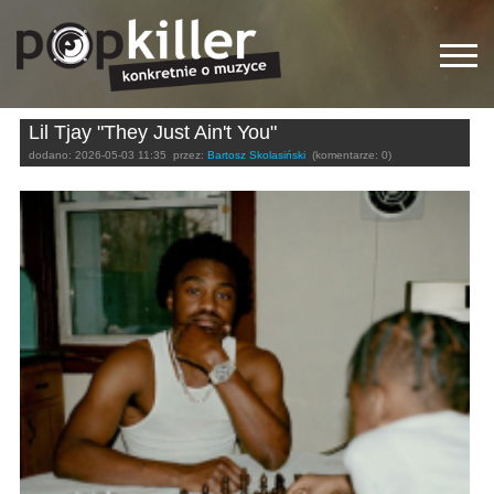
Lil Tjay "They Just Ain't You"
dodano:
2026-05-03 11:35
przez:
Bartosz Skolasiński
(komentarze: 0)