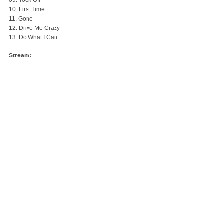
09. Took Off
10. First Time
11. Gone
12. Drive Me Crazy
13. Do What I Can
Stream: