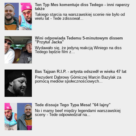
Ten Typ Mes komentuje diss Tedego - inni raperzy
także
Takiego starcia na warszawskiej scenie nie było od
wielu lat - Tede zdissował...
Wini odpowiada Tedemu 5-minutowym dissem
"Przytul Jacka"
Wydawało się, że jedyną reakcją Winiego na diss
Tedego będzie film z...
Bas Tajpan R.I.P. - artysta odszedł w wieku 47 lat
Prezydent Dąbrowy Górniczej Marcin Bazylak za
pomocą mediów społecznościowych...
Tede dissuje Tego Typa Mesa! "64 lajny"
No i mamy beef między legendami warszawskiej
sceny - Tede odpowiedział na...