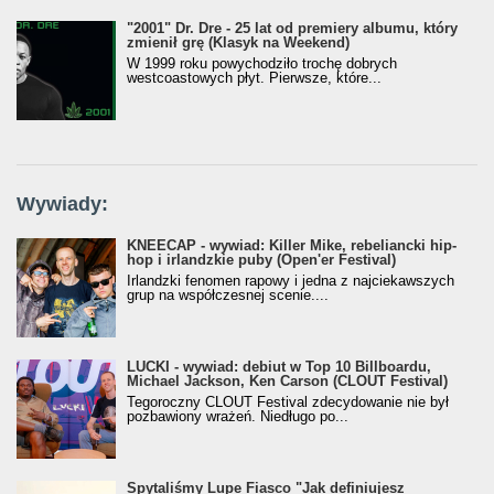
"2001" Dr. Dre - 25 lat od premiery albumu, który
zmienił grę (Klasyk na Weekend)
W 1999 roku powychodziło trochę dobrych
westcoastowych płyt. Pierwsze, które...
Wywiady:
KNEECAP - wywiad: Killer Mike, rebeliancki hip-
hop i irlandzkie puby (Open'er Festival)
Irlandzki fenomen rapowy i jedna z najciekawszych
grup na współczesnej scenie....
LUCKI - wywiad: debiut w Top 10 Billboardu,
Michael Jackson, Ken Carson (CLOUT Festival)
Tegoroczny CLOUT Festival zdecydowanie nie był
pozbawiony wrażeń. Niedługo po...
Spytaliśmy Lupe Fiasco "Jak definiujesz