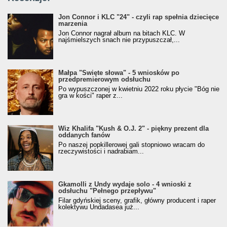
Jon Connor i KLC "24" - czyli rap spełnia dziecięce
marzenia
Jon Connor nagrał album na bitach KLC. W
najśmielszych snach nie przypuszczał,...
Małpa "Święte słowa" - 5 wniosków po
przedpremierowym odsłuchu
Po wypuszczonej w kwietniu 2022 roku płycie "Bóg nie
gra w kości" raper z...
Wiz Khalifa "Kush & O.J. 2" - piękny prezent dla
oddanych fanów
Po naszej popkillerowej gali stopniowo wracam do
rzeczywistości i nadrabiam...
Gkamolli z Undy wydaje solo - 4 wnioski z
odsłuchu "Pełnego przepływu"
Filar gdyńskiej sceny, grafik, główny producent i raper
kolektywu Undadasea już...