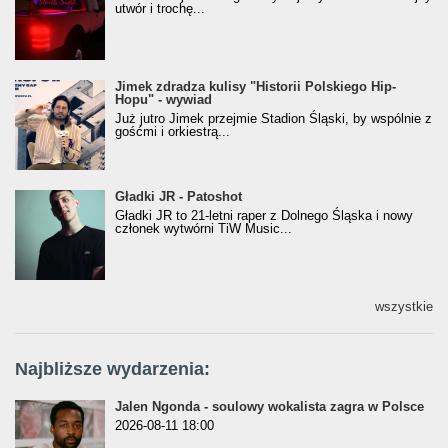
utwór i trochę...
Jimek zdradza kulisy "Historii Polskiego Hip-
Jimek zdradza kulisy "Historii Polskiego Hip-
Hopu" - wywiad
Hopu" - wywiad
Już jutro Jimek przejmie Stadion Śląski, by wspólnie z
gośćmi i orkiestrą...
Gładki JR - Patoshot
Gładki JR - Patoshot
Gładki JR to 21-letni raper z Dolnego Śląska i nowy
członek wytwórni TiW Music...
wszystkie
Najbliższe wydarzenia:
Jalen Ngonda - soulowy wokalista zagra w Polsce
2026-08-11 18:00