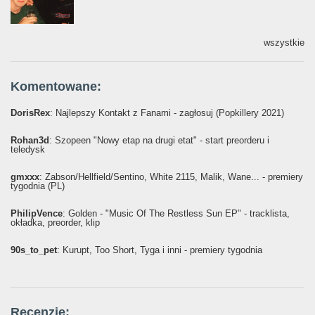
wszystkie
Komentowane:
DorisRex
: Najlepszy Kontakt z Fanami - zagłosuj (Popkillery 2021)
Rohan3d
: Szopeen "Nowy etap na drugi etat" - start preorderu i
teledysk
gmxxx
: Żabson/Hellfield/Sentino, White 2115, Malik, Wane... - premiery
tygodnia (PL)
PhilipVence
: Golden - "Music Of The Restless Sun EP" - tracklista,
okładka, preorder, klip
90s_to_pet
: Kurupt, Too Short, Tyga i inni - premiery tygodnia
Recenzje: