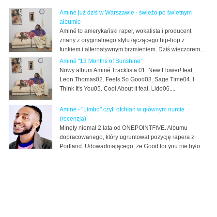
Aminé już dziś w Warszawie - świeżo po świetnym
albumie
Aminé to amerykański raper, wokalista i producent
znany z oryginalnego stylu łączącego hip-hop z
funkiem i alternatywnym brzmieniem. Dziś wieczorem...
Aminé "13 Months of Sunshine"
Nowy album Aminé.Tracklista:01. New Flower! feat.
Leon Thomas02. Feels So Good03. Sage Time04. I
Think It's You05. Cool About It feat. Lido06....
Aminé - "Limbo" czyli otchłań w głównym nurcie
(recenzja)
Minęły niemal 2 lata od ONEPOINTFIVE. Albumu
dopracowanego, który ugruntował pozycję rapera z
Portland. Udowadniającego, że Good for you nie było...