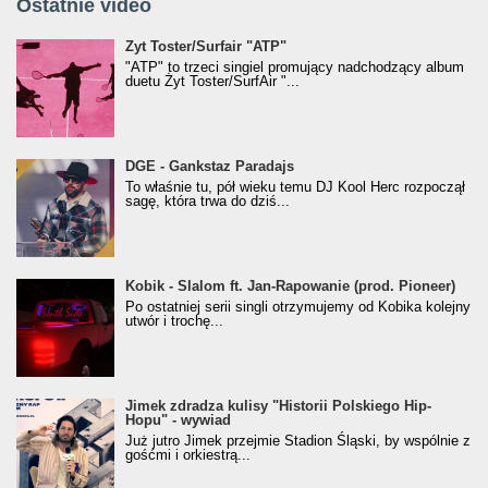
Ostatnie video
Żyt Toster/SurfAir - ATP VIDEO
Żyt Toster/Surfair "ATP"
"ATP" to trzeci singiel promujący nadchodzący album
duetu Żyt Toster/SurfAir "...
donGURALesko z nagrodą za
DGE - Gankstaz Paradajs
Klasyczny/Trueschoolowy Album Roku
To właśnie tu, pół wieku temu DJ Kool Herc rozpoczął
(Popkillery 2023)
sagę, która trwa do dziś...
Kobik - Slalom ft. Jan-Rapowanie (prod. Pioneer)
Kobik - Slalom ft. Jan-Rapowanie (prod. Pioneer)
[Official Music Visualiser]
Po ostatniej serii singli otrzymujemy od Kobika kolejny
utwór i trochę...
Jimek zdradza kulisy "Historii Polskiego Hip-
Jimek zdradza kulisy "Historii Polskiego Hip-
Hopu" - wywiad
Hopu" - wywiad
Już jutro Jimek przejmie Stadion Śląski, by wspólnie z
gośćmi i orkiestrą...