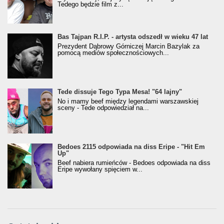
Tedego będzie film z...
Bas Tajpan R.I.P. - artysta odszedł w wieku 47 lat
Prezydent Dąbrowy Górniczej Marcin Bazylak za
pomocą mediów społecznościowych...
Tede dissuje Tego Typa Mesa! "64 lajny"
No i mamy beef między legendami warszawskiej
sceny - Tede odpowiedział na...
Bedoes 2115 odpowiada na diss Eripe - "Hit Em
Up"
Beef nabiera rumieńców - Bedoes odpowiada na diss
Eripe wywołany spięciem w...