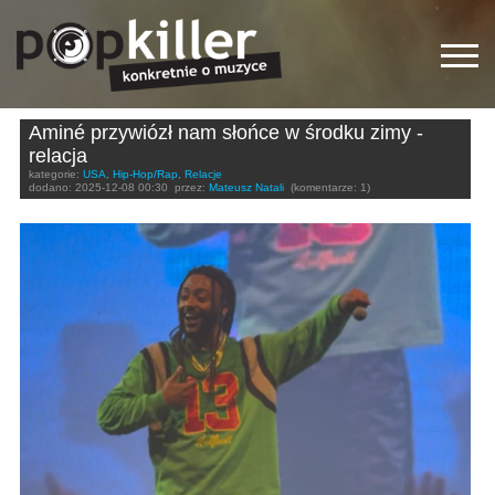
Aminé przywiózł nam słońce w środku zimy -
relacja
kategorie:
USA
,
Hip-Hop/Rap
,
Relacje
dodano:
2025-12-08 00:30
przez:
Mateusz Natali
(komentarze: 1)