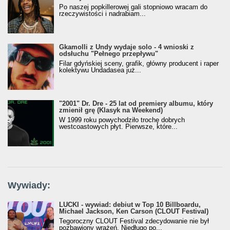
Po naszej popkillerowej gali stopniowo wracam do
rzeczywistości i nadrabiam...
Gkamolli z Undy wydaje solo - 4 wnioski z
odsłuchu "Pełnego przepływu"
Filar gdyńskiej sceny, grafik, główny producent i raper
kolektywu Undadasea już...
"2001" Dr. Dre - 25 lat od premiery albumu, który
zmienił grę (Klasyk na Weekend)
W 1999 roku powychodziło trochę dobrych
westcoastowych płyt. Pierwsze, które...
Wywiady:
LUCKI - wywiad: debiut w Top 10 Billboardu,
Michael Jackson, Ken Carson (CLOUT Festival)
Tegoroczny CLOUT Festival zdecydowanie nie był
pozbawiony wrażeń. Niedługo po...