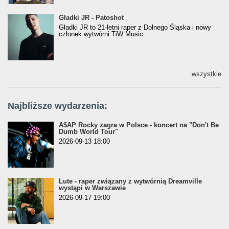
Gładki JR - Patoshot
Gładki JR - Patoshot
Gładki JR to 21-letni raper z Dolnego Śląska i nowy
członek wytwórni TiW Music...
wszystkie
Najbliższe wydarzenia:
A$AP Rocky zagra w Polsce - koncert na "Don't Be
Dumb World Tour"
2026-09-13 18:00
Lute - raper związany z wytwórnią Dreamville
wystąpi w Warszawie
2026-09-17 19:00