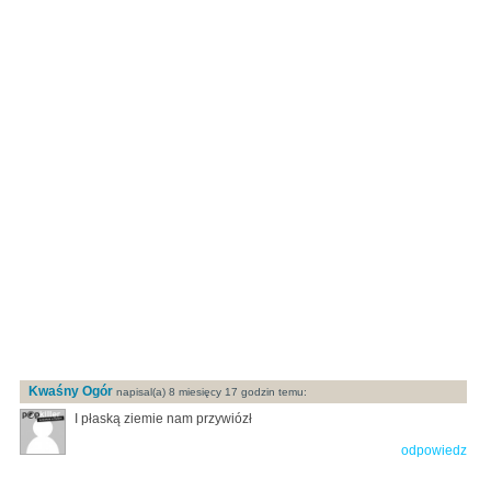
Kwaśny Ogór
napisal(a) 8 miesięcy 17 godzin temu:
I płaską ziemie nam przywiózł
odpowiedz