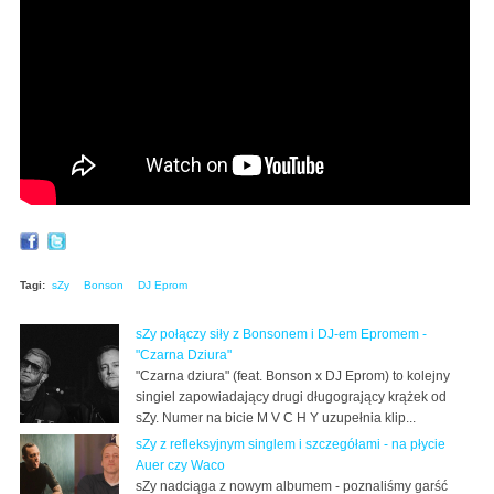
Tagi:
sZy
Bonson
DJ Eprom
sZy połączy siły z Bonsonem i DJ-em Epromem -
"Czarna Dziura"
"Czarna dziura" (feat. Bonson x DJ Eprom) to kolejny
singiel zapowiadający drugi długogrający krążek od
sZy. Numer na bicie M V C H Y uzupełnia klip...
sZy z refleksyjnym singlem i szczegółami - na płycie
Auer czy Waco
sZy nadciąga z nowym albumem - poznaliśmy garść