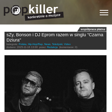
współpraca płatna
sZy, Bonson i DJ Eprom razem w singlu "Czarna
Dziura"
kategorie:
Polska
,
Hip-Hop/Rap
,
News
,
Teledyski
,
Video
dodano:
2025-11-16 13:00
przez:
Redakcja
(komentarze: 0)