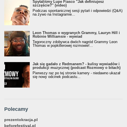
Spytaliśmy Lupe Fiasco "Jak definiujesz
szczęście?" (video)
Podczas spontanicznej sesji pytań i odpowiedzi (Q&A)
na żywo na Instagramie...
Leon Thomas o wygranych Grammy, Lauryn Hill i
Robinie Williamsie - wywiad
Tegoroczny zdobywca dwóch nagród Grammy Leon
Thomas w popkillerowej rozmowie!...
Jak się gadało z Redmanem? - kulisy wywiadów i
produkcji muzycznej (podcast Rozmowy o bitach)
Pierwszy raz po tej stronie kamery - niedawno ukazał
się nowy odcinek podcastu...
Polecamy
prezentokracja.pl
beforefestival.pl