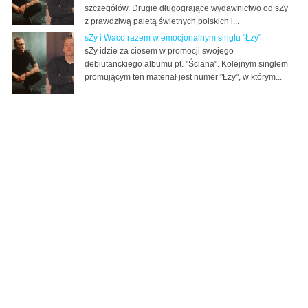
szczegółów. Drugie długogrające wydawnictwo od sZy
z prawdziwą paletą świetnych polskich i...
sZy i Waco razem w emocjonalnym singlu "Łzy"
sZy idzie za ciosem w promocji swojego
debiutanckiego albumu pt. "Ściana". Kolejnym singlem
promującym ten materiał jest numer "Łzy", w którym...