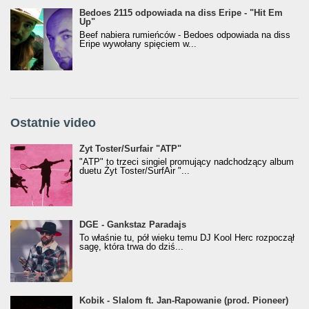
Bedoes 2115 odpowiada na diss Eripe - "Hit Em
Up"
Beef nabiera rumieńców - Bedoes odpowiada na diss
Eripe wywołany spięciem w...
Ostatnie video
Żyt Toster/SurfAir - ATP VIDEO
Żyt Toster/Surfair "ATP"
"ATP" to trzeci singiel promujący nadchodzący album
duetu Żyt Toster/SurfAir "...
donGURALesko z nagrodą za
DGE - Gankstaz Paradajs
Klasyczny/Trueschoolowy Album Roku
To właśnie tu, pół wieku temu DJ Kool Herc rozpoczął
(Popkillery 2023)
sagę, która trwa do dziś...
Kobik - Slalom ft. Jan-Rapowanie (prod. Pioneer)
Kobik - Slalom ft. Jan-Rapowanie (prod. Pioneer)