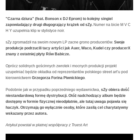
"Czarna dziura" (feat. Bonson x DJ Eprom) to kolejny singiel
zapowiadający drugi długogrający krążek od sZy.
Numer na bicie M V C
H Y uzupełnia klip w stylistyce noir.
sZy zgromadził na swoim nowym LP zacne grono producentów.
Swoje
produkcje podrzucili tacy artyści jak Auer, Waco, Kudel czy producerX
znany z ostatniej płyty Rów Babicze.
Oprócz solidnych gościnnych zwrotek i mocnych produkcji projekt
uzupełniać będzie okładka od reprezentantów polskiego street art’u pod
kierownictwem
Grzegorza Forina Piwnickiego
.
Podobnie jak w przypadku poprzedniego wydawnictwa,
sZy obiera dość
niestandardową formę dystrybucji. Otóż nadchodzący album będzie
dostępny w formie fizycznej nieodpłatnie, ale tutaj uwaga pojawia się
haczyk. Otrzymają go wyłącznie osoby, które zasilą cel charytatywny
wskazany przez autora.
Artykuł powstał w płatnej współpracy z Truest Art