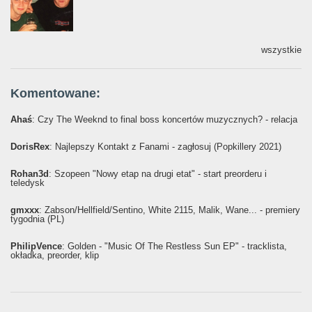
wszystkie
Komentowane:
Ahaś
: Czy The Weeknd to final boss koncertów muzycznych? - relacja
DorisRex
: Najlepszy Kontakt z Fanami - zagłosuj (Popkillery 2021)
Rohan3d
: Szopeen "Nowy etap na drugi etat" - start preorderu i
teledysk
gmxxx
: Żabson/Hellfield/Sentino, White 2115, Malik, Wane... - premiery
tygodnia (PL)
PhilipVence
: Golden - "Music Of The Restless Sun EP" - tracklista,
okładka, preorder, klip