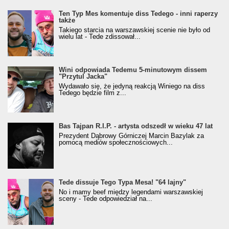
Ten Typ Mes komentuje diss Tedego - inni raperzy
także
Takiego starcia na warszawskiej scenie nie było od
wielu lat - Tede zdissował...
Wini odpowiada Tedemu 5-minutowym dissem
"Przytul Jacka"
Wydawało się, że jedyną reakcją Winiego na diss
Tedego będzie film z...
Bas Tajpan R.I.P. - artysta odszedł w wieku 47 lat
Prezydent Dąbrowy Górniczej Marcin Bazylak za
pomocą mediów społecznościowych...
Tede dissuje Tego Typa Mesa! "64 lajny"
No i mamy beef między legendami warszawskiej
sceny - Tede odpowiedział na...