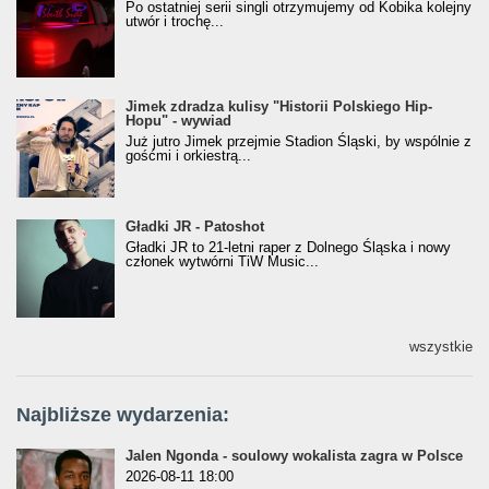
[Official Music Visualiser]
Po ostatniej serii singli otrzymujemy od Kobika kolejny
utwór i trochę...
Jimek zdradza kulisy "Historii Polskiego Hip-
Jimek zdradza kulisy "Historii Polskiego Hip-
Hopu" - wywiad
Hopu" - wywiad
Już jutro Jimek przejmie Stadion Śląski, by wspólnie z
gośćmi i orkiestrą...
Gładki JR - Patoshot
Gładki JR - Patoshot
Gładki JR to 21-letni raper z Dolnego Śląska i nowy
członek wytwórni TiW Music...
wszystkie
Najbliższe wydarzenia:
Jalen Ngonda - soulowy wokalista zagra w Polsce
2026-08-11 18:00