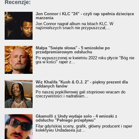
Recenzje:
Jon Connor i KLC "24" - czyli rap spełnia dziecięce
marzenia
Jon Connor nagrał album na bitach KLC. W
najśmielszych snach nie przypuszczał,...
Małpa "Święte słowa" - 5 wniosków po
przedpremierowym odsłuchu
Po wypuszczonej w kwietniu 2022 roku płycie "Bóg nie
gra w kości" raper z...
Wiz Khalifa "Kush & O.J. 2" - piękny prezent dla
oddanych fanów
Po naszej popkillerowej gali stopniowo wracam do
rzeczywistości i nadrabiam...
Gkamolli z Undy wydaje solo - 4 wnioski z
odsłuchu "Pełnego przepływu"
Filar gdyńskiej sceny, grafik, główny producent i raper
kolektywu Undadasea już...