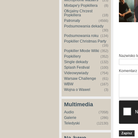
Microphone Masters
(23)
Mixtape'y Popkillera
(8)
Oficjalny Chrzest
Popkillera
(18)
Patronaty
(4566)
Podsumowania dekady
(30)
Podsumowania roku
(134)
Popkiller Christmas Party
(16)
Popkiller Młode Wilki
(352)
Nazwisko 
Popkillery
(352)
Single dekady
(132)
Splash Festival
(100)
Komentarz
Videowywiady
(754)
Warsaw Challenge
(61)
WBW
(167)
Wojna o Wawel
(3)
Multimedia
Audio
(7058)
Galerie
(286)
Teledyski
(12130)