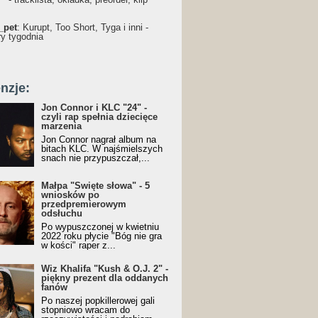
_pet
: Kurupt, Too Short, Tyga i inni -
ry tygodnia
nzje:
Jon Connor i KLC "24" -
czyli rap spełnia dziecięce
marzenia
Jon Connor nagrał album na
bitach KLC. W najśmielszych
snach nie przypuszczał,...
Małpa "Święte słowa" - 5
wniosków po
przedpremierowym
odsłuchu
Po wypuszczonej w kwietniu
2022 roku płycie "Bóg nie gra
w kości" raper z...
Wiz Khalifa "Kush & O.J. 2" -
piękny prezent dla oddanych
fanów
Po naszej popkillerowej gali
stopniowo wracam do