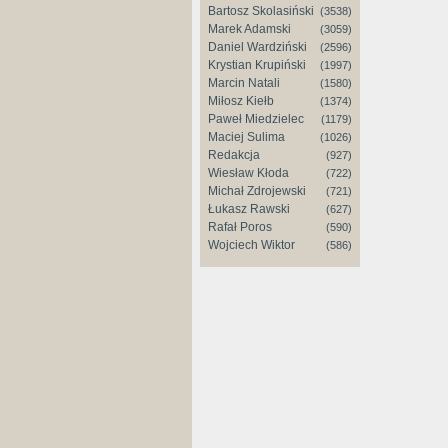
Bartosz Skolasiński
(3538)
Marek Adamski
(3059)
Daniel Wardziński
(2596)
Krystian Krupiński
(1997)
Marcin Natali
(1580)
Miłosz Kiełb
(1374)
Paweł Miedzielec
(1179)
Maciej Sulima
(1026)
Redakcja
(927)
Wiesław Kłoda
(722)
Michał Zdrojewski
(721)
Łukasz Rawski
(627)
Rafał Poros
(590)
Wojciech Wiktor
(586)