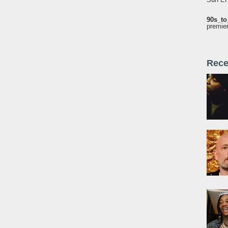
90s_to
premie
Rece