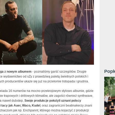
Popk
ąga z nowym albumem
- poznaliśmy garść szczegółów. Drugie
ce wydawnictwo od sZy z prawdziwą paletą świetnych polskich i
ch producentów ukaże się już na przełomie listopada i grudnia.
wiada 16 numerów na mocno przekrojowym stylowo albumie, gdzie
ie trapowych i drillowych klimatów, ale zagości również synthwave,
a nawet dubstep.
Swoje produkcje położyli uznani polscy
 tacy jak Auer, Waco, Kudel
, oraz zagraniczni beatmakerzy znani
uchaczom jak np. Enchpannt, którego można kojarzyć z produkcji