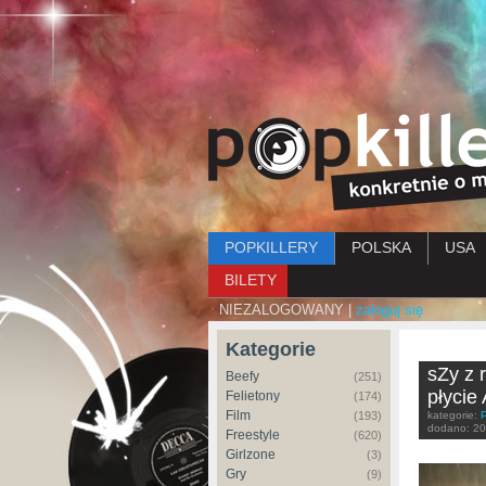
Menu główne
POPKILLERY
POLSKA
USA
BILETY
NIEZALOGOWANY |
zaloguj się
Kategorie
sZy z 
Beefy
(251)
płycie
Felietony
(174)
Film
(193)
kategorie:
dodano:
20
Freestyle
(620)
Girlzone
(3)
Gry
(9)