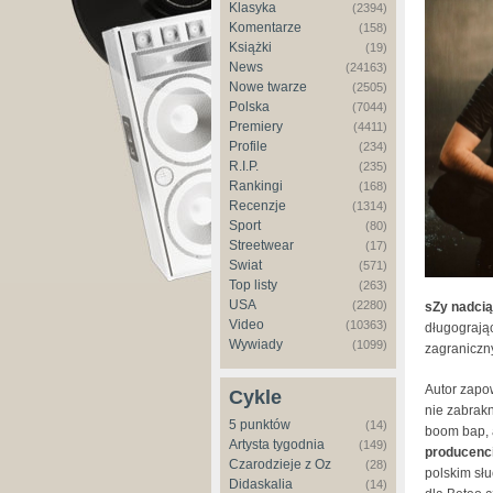
Klasyka
(2394)
Komentarze
(158)
Książki
(19)
News
(24163)
Nowe twarze
(2505)
Polska
(7044)
Premiery
(4411)
Profile
(234)
R.I.P.
(235)
Rankingi
(168)
Recenzje
(1314)
Sport
(80)
Streetwear
(17)
Świat
(571)
Top listy
(263)
USA
(2280)
sZy nadci
Video
(10363)
długograją
Wywiady
(1099)
zagraniczny
Autor zapo
Cykle
nie zabrakn
5 punktów
(14)
boom bap, 
Artysta tygodnia
(149)
producenci
Czarodzieje z Oz
(28)
polskim sł
Didaskalia
(14)