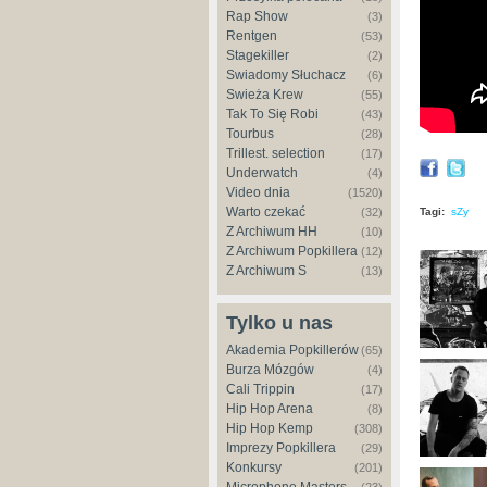
Rap Show
(3)
Rentgen
(53)
Stagekiller
(2)
Świadomy Słuchacz
(6)
Świeża Krew
(55)
Tak To Się Robi
(43)
Tourbus
(28)
Trillest. selection
(17)
Underwatch
(4)
Video dnia
(1520)
Warto czekać
Tagi:
sZy
(32)
Z Archiwum HH
(10)
Z Archiwum Popkillera
(12)
Z Archiwum S
(13)
Tylko u nas
Akademia Popkillerów
(65)
Burza Mózgów
(4)
Cali Trippin
(17)
Hip Hop Arena
(8)
Hip Hop Kemp
(308)
Imprezy Popkillera
(29)
Konkursy
(201)