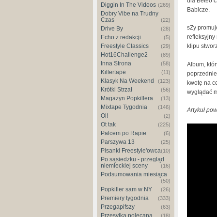
dla Beteo c
Diggin In The Videos
(269)
Babicze.
Dobry Vibe na Trudny
Czas
(22)
sZy promuj
Drive By
(28)
refleksyjn
Echo z redakcji
(5)
klipu stwor
Freestyle Classics
(29)
Hot16Challenge2
(89)
Inna Strona
(58)
Album, któ
Killertape
(11)
poprzednie
Klasyk Na Weekend
(123)
kwotę na ce
Krótki Strzał
(56)
wyglądać m
Magazyn Popkillera
(13)
Mixtape Tygodnia
(146)
Artykuł pow
Oi!
(2)
Ot tak
(225)
Palcem po Rapie
(6)
Parszywa 13
(25)
Pisanki Freestyle'owca
(10)
Po sąsiedzku - przegląd
niemieckiej sceny
(16)
Podsumowania miesiąca
(50)
Popkiller sam w NY
(26)
Premiery tygodnia
(333)
Przegapifszy
(63)
Przesyłka polecana
(18)