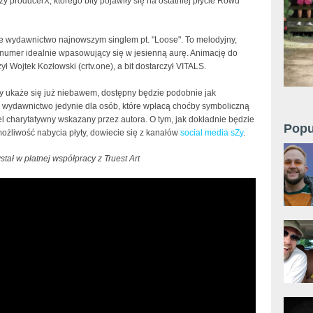
zy producerX, którego bity pojawiły się na ostatniej płycie Rowu
e wydawnictwo najnowszym singlem pt. "Loose". To melodyjny,
y numer idealnie wpasowujący się w jesienną aurę. Animację do
zył Wojtek Kozłowski (crtv.one), a bit dostarczył VITALS.
ry ukaże się już niebawem, dostępny będzie podobnie jak
 wydawnictwo jedynie dla osób, które wpłacą choćby symboliczną
l charytatywny wskazany przez autora. O tym, jak dokładnie będzie
Popu
ożliwość nabycia płyty, dowiecie się z kanałów
social media sZy
.
stał w płatnej współpracy z Truest Art