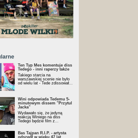
larne
Ten Typ Mes komentuje diss
Tedego - inni raperzy także
Takiego starcia na
warszawskiej scenie nie było
od wielu lat - Tede zdissował...
Wini odpowiada Tedemu 5-
minutowym dissem "Przytul
Jacka"
Wydawało się, że jedyną
reakcją Winiego na diss
Tedego będzie film z...
Bas Tajpan R.I.P. - artysta
odszedł w wieku 47 lat