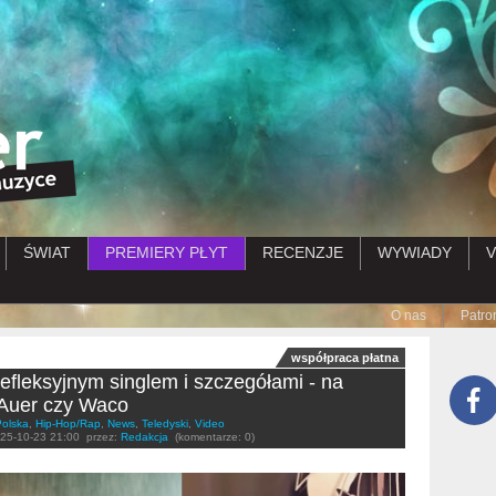
Przejdź do treści
ŚWIAT
PREMIERY PŁYT
RECENZJE
WYWIADY
V
Submenu
O nas
Patro
współpraca płatna
refleksyjnym singlem i szczegółami - na
 Auer czy Waco
Polska
,
Hip-Hop/Rap
,
News
,
Teledyski
,
Video
25-10-23 21:00
przez:
Redakcja
(komentarze: 0)