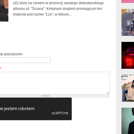
sZy idzie za ciosem w promocji swojego debiutanckiego
albumu pt. "Ściana". Kolejnym singlem promującym ten
donG
Klas
materiał jest numer "Łzy", w którym...
Albu
Kobik
Rapo
[Offi
lub pseudonim
*
Jime
Pols
Gład