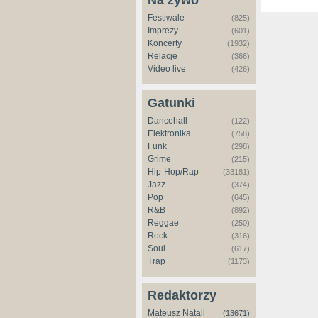
Na żywo
Festiwale
(825)
Imprezy
(601)
Koncerty
(1932)
Relacje
(366)
Video live
(426)
Gatunki
Dancehall
(122)
Elektronika
(758)
Funk
(298)
Grime
(215)
Hip-Hop/Rap
(33181)
Jazz
(374)
Pop
(645)
R&B
(892)
Reggae
(250)
Rock
(316)
Soul
(617)
Trap
(1173)
Redaktorzy
Mateusz Natali
(13671)