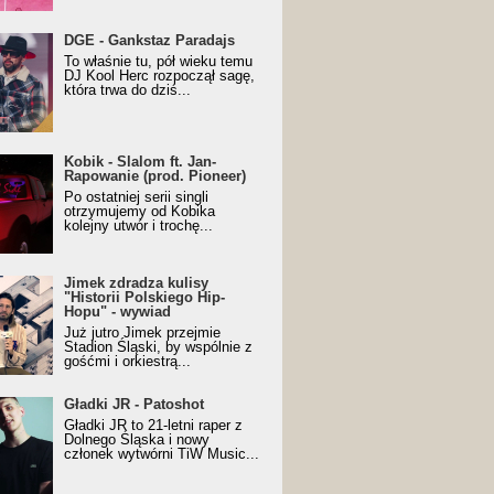
URALesko z nagrodą za
DGE - Gankstaz Paradajs
yczny/Trueschoolowy
To właśnie tu, pół wieku temu
m Roku (Popkillery 2023)
DJ Kool Herc rozpoczął sagę,
która trwa do dziś...
 - Slalom ft. Jan-
Kobik - Slalom ft. Jan-
wanie (prod. Pioneer)
Rapowanie (prod. Pioneer)
cial Music Visualiser]
Po ostatniej serii singli
otrzymujemy od Kobika
kolejny utwór i trochę...
k zdradza kulisy "Historii
Jimek zdradza kulisy
kiego Hip-Hopu" - wywiad
"Historii Polskiego Hip-
Hopu" - wywiad
Już jutro Jimek przejmie
Stadion Śląski, by wspólnie z
gośćmi i orkiestrą...
ki JR - Patoshot
Gładki JR - Patoshot
Gładki JR to 21-letni raper z
Dolnego Śląska i nowy
członek wytwórni TiW Music...