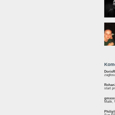
Kom
DorisR
zagłosu
Rohan
start p
gmxxx
Malik, 
Philip
Sun EP"