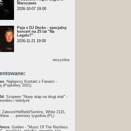
Warszawie
2026-10-07 19:00
Peja x DJ Decks - specjalny
koncert na 25 lat "Na
Legalu?"
2026-11-21 19:00
wszystkie
entowane:
ex
: Najlepszy Kontakt z Fanami -
j (Popkillery 2021)
3d
: Szopeen "Nowy etap na drugi etat" -
reorderu i teledysk
: Żabson/Hellfield/Sentino, White 2115,
Wane... - premiery tygodnia (PL)
Vence
: Golden - "Music Of The Restless
 - tracklista, okładka, preorder, klip