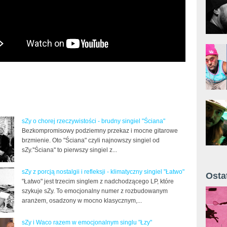
sZy o chorej rzeczywistości - brudny singiel "Ściana"
Bezkompromisowy podziemny przekaz i mocne gitarowe
brzmienie. Oto "Ściana" czyli najnowszy singiel od
sZy.''Ściana'' to pierwszy singiel z...
sZy z porcją nostalgii i refleksji - klimatyczny singiel "Łatwo"
Osta
"Łatwo" jest trzecim singlem z nadchodzącego LP, które
Żyt 
szykuje sZy. To emocjonalny numer z rozbudowanym
aranżem, osadzony w mocno klasycznym,...
sZy i Waco razem w emocjonalnym singlu "Łzy"