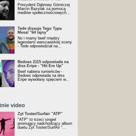
Prezydent Dąbrowy Górniczej
Marcin Bazylak za pomocą
mediów społecznościowych...
Tede dissuje Tego Typa
Mesa! "64 lajny"
No i mamy beef między
legendami warszawskiej sceny
- Tede odpowiedział na...
Bedoes 2115 odpowiada na
diss Eripe - "Hit Em Up"
Beef nabiera rumieńców -
Bedoes odpowiada na diss
Eripe wywołany spięciem w...
tnie video
Toster/SurfAir - ATP VIDEO
Żyt Toster/Surfair "ATP"
"ATP" to trzeci singiel
promujący nadchodzący album
duetu Żyt Toster/SurfAir "...