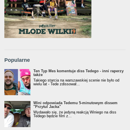
Popularne
Ten Typ Mes komentuje diss Tedego - inni raperzy
także
Takiego starcia na warszawskiej scenie nie było od
wielu lat - Tede zdissował...
Wini odpowiada Tedemu 5-minutowym dissem
"Przytul Jacka"
Wydawało się, że jedyną reakcją Winiego na diss
Tedego będzie film z...