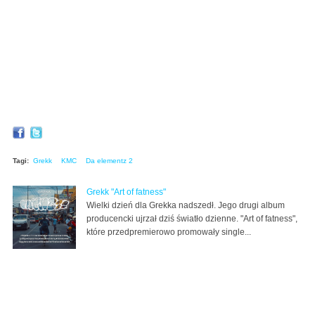
Tagi:
Grekk
KMC
Da elementz 2
Grekk "Art of fatness"
Wielki dzień dla Grekka nadszedł. Jego drugi album
producencki ujrzał dziś światło dzienne. "Art of fatness",
które przedpremierowo promowały single...