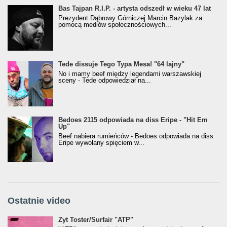
Bas Tajpan R.I.P. - artysta odszedł w wieku 47 lat
Prezydent Dąbrowy Górniczej Marcin Bazylak za
pomocą mediów społecznościowych...
Tede dissuje Tego Typa Mesa! "64 lajny"
No i mamy beef między legendami warszawskiej
sceny - Tede odpowiedział na...
Bedoes 2115 odpowiada na diss Eripe - "Hit Em
Up"
Beef nabiera rumieńców - Bedoes odpowiada na diss
Eripe wywołany spięciem w...
Ostatnie video
Żyt Toster/SurfAir - ATP VIDEO
Żyt Toster/Surfair "ATP"