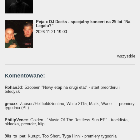
Peja x DJ Decks - specjalny koncert na 25 lat "Na
Legalu?"
2026-11-21 19:00
wszystkie
Komentowane:
Rohan3d
: Szopeen "Nowy etap na drugi etat" - start preorderu i
teledysk
gmxxx
: Żabson/Hellfield/Sentino, White 2115, Malik, Wane... - premiery
tygodnia (PL)
PhilipVence
: Golden - "Music Of The Restless Sun EP" - tracklista,
okładka, preorder, klip
90s_to_pet
: Kurupt, Too Short, Tyga i inni - premiery tygodnia