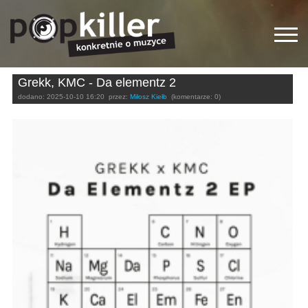
Grekk, KMC - Da elementz 2
dodano:
2025-10-10 16:20
przez:
Miłosz Kiełb
(komentarze: 0)