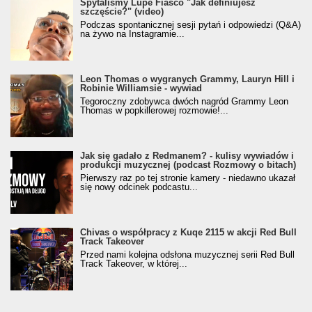
Spytaliśmy Lupe Fiasco "Jak definiujesz
szczęście?" (video)
Podczas spontanicznej sesji pytań i odpowiedzi (Q&A)
na żywo na Instagramie...
Leon Thomas o wygranych Grammy, Lauryn Hill i
Robinie Williamsie - wywiad
Tegoroczny zdobywca dwóch nagród Grammy Leon
Thomas w popkillerowej rozmowie!...
Jak się gadało z Redmanem? - kulisy wywiadów i
produkcji muzycznej (podcast Rozmowy o bitach)
Pierwszy raz po tej stronie kamery - niedawno ukazał
się nowy odcinek podcastu...
Chivas o współpracy z Kuqe 2115 w akcji Red Bull
Track Takeover
Przed nami kolejna odsłona muzycznej serii Red Bull
Track Takeover, w której...