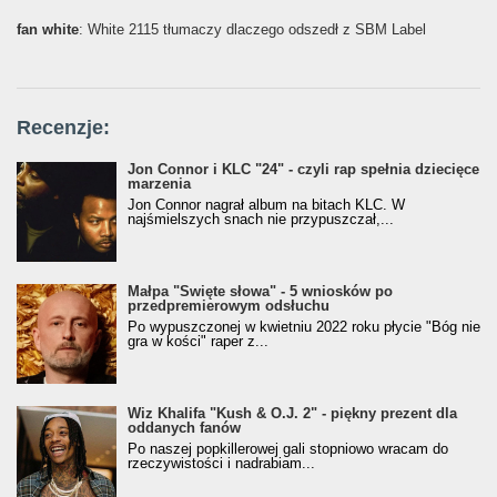
fan white
: White 2115 tłumaczy dlaczego odszedł z SBM Label
Recenzje:
Jon Connor i KLC "24" - czyli rap spełnia dziecięce
marzenia
Jon Connor nagrał album na bitach KLC. W
najśmielszych snach nie przypuszczał,...
Małpa "Święte słowa" - 5 wniosków po
przedpremierowym odsłuchu
Po wypuszczonej w kwietniu 2022 roku płycie "Bóg nie
gra w kości" raper z...
Wiz Khalifa "Kush & O.J. 2" - piękny prezent dla
oddanych fanów
Po naszej popkillerowej gali stopniowo wracam do
rzeczywistości i nadrabiam...