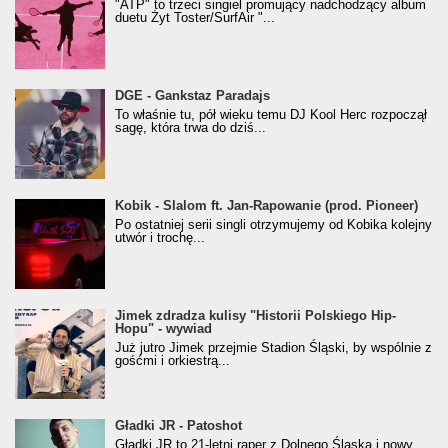
"ATP" to trzeci singiel promujący nadchodzący album
duetu Żyt Toster/SurfAir "...
donGURALesko z nagrodą za
DGE - Gankstaz Paradajs
Klasyczny/Trueschoolowy Album Roku
To właśnie tu, pół wieku temu DJ Kool Herc rozpoczął
(Popkillery 2023)
sagę, która trwa do dziś...
Kobik - Slalom ft. Jan-Rapowanie (prod. Pioneer)
Kobik - Slalom ft. Jan-Rapowanie (prod. Pioneer)
[Official Music Visualiser]
Po ostatniej serii singli otrzymujemy od Kobika kolejny
utwór i trochę...
Jimek zdradza kulisy "Historii Polskiego Hip-
Jimek zdradza kulisy "Historii Polskiego Hip-
Hopu" - wywiad
Hopu" - wywiad
Już jutro Jimek przejmie Stadion Śląski, by wspólnie z
gośćmi i orkiestrą...
Gładki JR - Patoshot
Gładki JR - Patoshot
Gładki JR to 21-letni raper z Dolnego Śląska i nowy