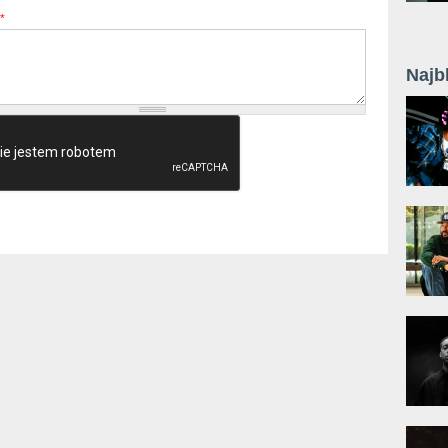
*
Najb