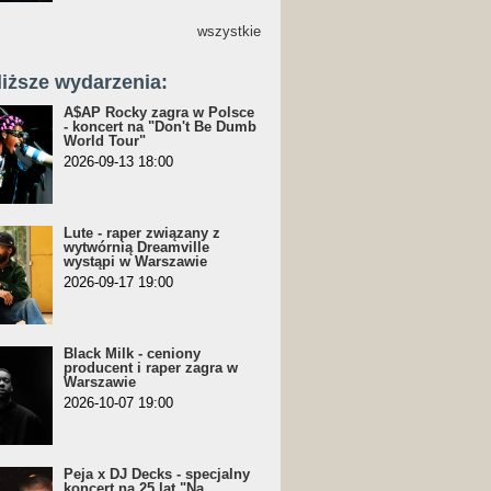
wszystkie
liższe wydarzenia:
A$AP Rocky zagra w Polsce
- koncert na "Don't Be Dumb
World Tour"
2026-09-13 18:00
Lute - raper związany z
wytwórnią Dreamville
wystąpi w Warszawie
2026-09-17 19:00
Black Milk - ceniony
producent i raper zagra w
Warszawie
2026-10-07 19:00
Peja x DJ Decks - specjalny
koncert na 25 lat "Na