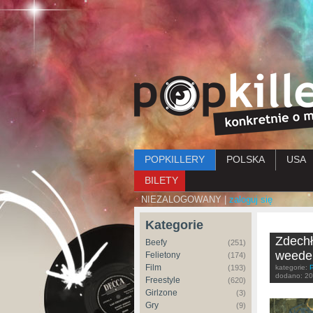
Menu główne
POPKILLERY
POLSKA
USA
BILETY
NIEZALOGOWANY |
zaloguj się
Kategorie
Zdechł
Beefy
(251)
weede
Felietony
(174)
Film
(193)
kategorie:
dodano:
20
Freestyle
(620)
Girlzone
(3)
Gry
(9)