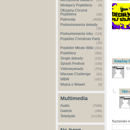
Microphone Masters
(23)
Mixtape'y Popkillera
(8)
Oficjalny Chrzest
Popkillera
(18)
Patronaty
(4566)
Podsumowania dekady
(30)
Podsumowania roku
(134)
Popkiller Christmas Party
(16)
Popkiller Młode Wilki
(352)
Popkillery
(352)
Single dekady
(132)
Kwaśny 
Splash Festival
(100)
C
Videowywiady
(753)
Warsaw Challenge
(61)
WBW
(167)
Wojna o Wawel
(3)
Yan
n
Multimedia
Audio
(7058)
Galerie
(286)
Teledyski
(12130)
Nazwisko 