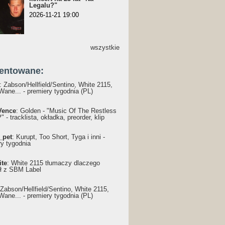
Legalu?"
2026-11-21 19:00
wszystkie
entowane:
: Żabson/Hellfield/Sentino, White 2115,
Wane... - premiery tygodnia (PL)
Vence
: Golden - "Music Of The Restless
 - tracklista, okładka, preorder, klip
_pet
: Kurupt, Too Short, Tyga i inni -
ry tygodnia
ite
: White 2115 tłumaczy dlaczego
ł z SBM Label
 Żabson/Hellfield/Sentino, White 2115,
Wane... - premiery tygodnia (PL)