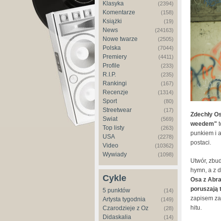
Klasyka
(2394)
Komentarze
(158)
Książki
(19)
News
(24163)
Nowe twarze
(2505)
Polska
(7044)
Premiery
(4411)
Profile
(233)
R.I.P.
(235)
Rankingi
(167)
Recenzje
(1314)
Sport
(80)
Streetwear
(17)
Zdechły O
Świat
(569)
weedem"
t
Top listy
(263)
punkiem i 
USA
(2278)
postaci.
Video
(10362)
Wywiady
(1098)
Utwór, zbu
hymn, a z d
Cykle
Osa z Abr
poruszają 
5 punktów
(14)
zapisem zaj
Artysta tygodnia
(149)
hitu.
Czarodzieje z Oz
(28)
Didaskalia
(14)