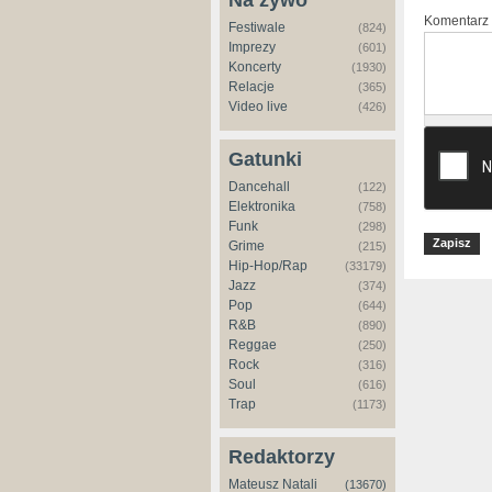
Na żywo
Komentarz
Festiwale
(824)
Imprezy
(601)
Koncerty
(1930)
Relacje
(365)
Video live
(426)
Gatunki
Dancehall
(122)
Elektronika
(758)
Funk
(298)
Grime
(215)
Hip-Hop/Rap
(33179)
Jazz
(374)
Pop
(644)
R&B
(890)
Reggae
(250)
Rock
(316)
Soul
(616)
Trap
(1173)
Redaktorzy
Mateusz Natali
(13670)