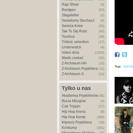
Rap Show
(3)
Rentgen
(53)
Stagekiller
(2)
Świadomy Słuchacz
(6)
Świeża Krew
(55)
Tak To Się Robi
(43)
Tourbus
(28)
Trillest. selection
(17)
Underwatch
(4)
Video dnia
(1520)
Warto czekać
(32)
Z Archiwum HH
(10)
Tagi:
Zdechł
Z Archiwum Popkillera
(12)
Z Archiwum S
(13)
Tylko u nas
Akademia Popkillerów
(65)
Burza Mózgów
(4)
Cali Trippin
(17)
Hip Hop Arena
(8)
Hip Hop Kemp
(308)
Imprezy Popkillera
(29)
Konkursy
(201)