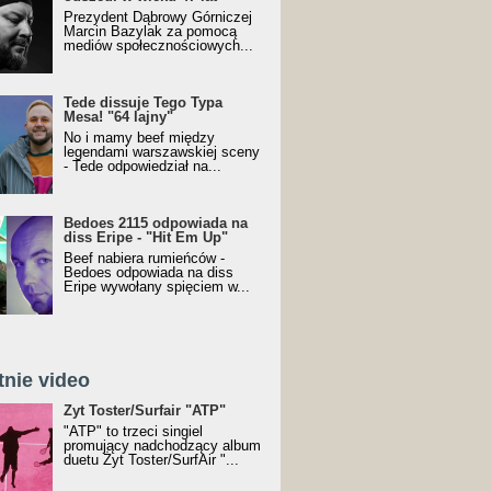
Prezydent Dąbrowy Górniczej
Marcin Bazylak za pomocą
mediów społecznościowych...
Tede dissuje Tego Typa
Mesa! "64 lajny"
No i mamy beef między
legendami warszawskiej sceny
- Tede odpowiedział na...
Bedoes 2115 odpowiada na
diss Eripe - "Hit Em Up"
Beef nabiera rumieńców -
Bedoes odpowiada na diss
Eripe wywołany spięciem w...
tnie video
Toster/SurfAir - ATP VIDEO
Żyt Toster/Surfair "ATP"
"ATP" to trzeci singiel
promujący nadchodzący album
duetu Żyt Toster/SurfAir "...