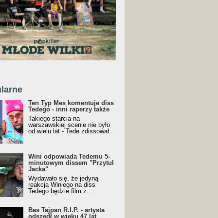
larne
Ten Typ Mes komentuje diss
Tedego - inni raperzy także
Takiego starcia na
warszawskiej scenie nie było
od wielu lat - Tede zdissował...
Wini odpowiada Tedemu 5-
minutowym dissem "Przytul
Jacka"
Wydawało się, że jedyną
reakcją Winiego na diss
Tedego będzie film z...
Bas Tajpan R.I.P. - artysta
odszedł w wieku 47 lat