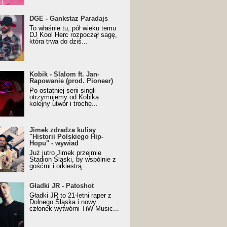
URALesko z nagrodą za
DGE - Gankstaz Paradajs
yczny/Trueschoolowy
To właśnie tu, pół wieku temu
m Roku (Popkillery 2023)
DJ Kool Herc rozpoczął sagę,
która trwa do dziś...
 - Slalom ft. Jan-
Kobik - Slalom ft. Jan-
wanie (prod. Pioneer)
Rapowanie (prod. Pioneer)
cial Music Visualiser]
Po ostatniej serii singli
otrzymujemy od Kobika
kolejny utwór i trochę...
k zdradza kulisy "Historii
Jimek zdradza kulisy
kiego Hip-Hopu" - wywiad
"Historii Polskiego Hip-
Hopu" - wywiad
Już jutro Jimek przejmie
Stadion Śląski, by wspólnie z
gośćmi i orkiestrą...
ki JR - Patoshot
Gładki JR - Patoshot
Gładki JR to 21-letni raper z
Dolnego Śląska i nowy
członek wytwórni TiW Music...