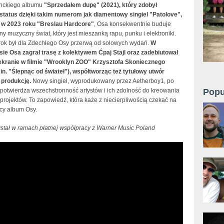
anckiego albumu
"Sprzedałem dupę" (2021), który zdobył
status dzięki takim numerom jak diamentowy singiel "Patolove",
 w 2023 roku "Breslau Hardcore"
, Osa konsekwentnie buduje
ny muzyczny świat, który jest mieszanką rapu, punku i elektroniki.
rok był dla Zdechłego Osy przerwą od solowych wydań.
W
ie Osa zagrał trasę z kolektywem Ćpaj Stajl oraz zadebiutował
kranie w filmie "Wrooklyn ZOO" Krzysztofa Skoniecznego
 in. "Ślepnąc od świateł"), współtworząc też tytułowy utwór
produkcję.
Nowy singiel, wyprodukowany przez Aetherboy1, po
 potwierdza wszechstronność artystów i ich zdolność do kreowania
Popu
projektów. To zapowiedź, która każe z niecierpliwością czekać na
y album Osy.
wstał w ramach płatnej współpracy z Warner Music Poland