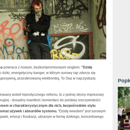
sa
powraca z nowym, bezkompromisowym singlem.
"Dzidę
o dziki, energetyczny banger, w którym surowy rap zderza się
agresywną, przesterowaną elektroniką. To Osa w najczystszej
Popk
dowany wokół hipnotycznego refrenu, to z jednej strony imprezowy
rugiej - dosadny manifest i komentarz do polskiej rzeczywistości.
amem w charakterystycznym dla nich, bezpośrednim stylu
temat używek i absurdów systemu.
"Dzidę weedem" jest surowym
awki, emocji i frustracji, ubranym w formę dzikiego, koncertowego