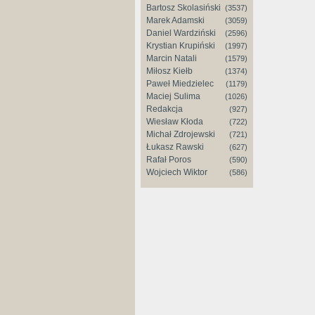
Bartosz Skolasiński
(3537)
Marek Adamski
(3059)
Daniel Wardziński
(2596)
Krystian Krupiński
(1997)
Marcin Natali
(1579)
Miłosz Kiełb
(1374)
Paweł Miedzielec
(1179)
Maciej Sulima
(1026)
Redakcja
(927)
Wiesław Kłoda
(722)
Michał Zdrojewski
(721)
Łukasz Rawski
(627)
Rafał Poros
(590)
Wojciech Wiktor
(586)