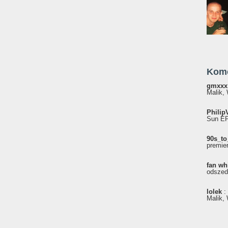
Kom
gmxxx
Malik, 
Philip
Sun EP"
90s_to
premie
fan wh
odszed
lolek
:
Malik, 