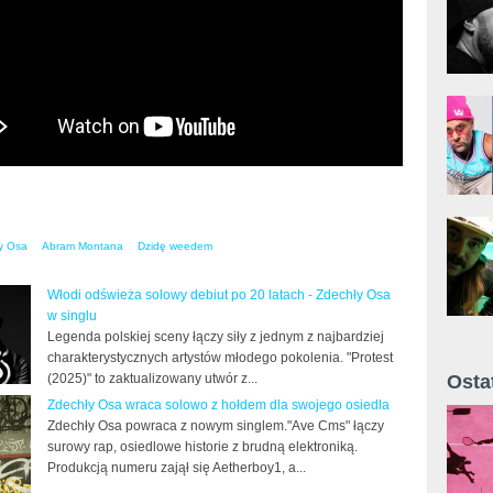
y Osa
Abram Montana
Dzidę weedem
Włodi odświeża solowy debiut po 20 latach - Zdechły Osa
w singlu
Legenda polskiej sceny łączy siły z jednym z najbardziej
charakterystycznych artystów młodego pokolenia. "Protest
(2025)" to zaktualizowany utwór z...
Osta
Zdechły Osa wraca solowo z hołdem dla swojego osiedla
Żyt 
Zdechły Osa powraca z nowym singlem."Ave Cms" łączy
surowy rap, osiedlowe historie z brudną elektroniką.
Produkcją numeru zajął się Aetherboy1, a...