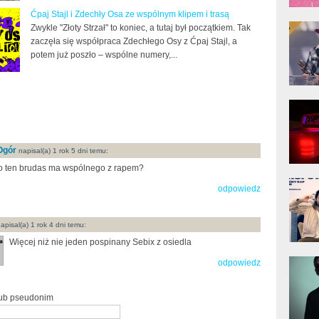
Ćpaj Stajl i Zdechły Osa ze wspólnym klipem i trasą
donG
Zwykle "Złoty Strzał" to koniec, a tutaj był początkiem. Tak
Klas
zaczęła się współpraca Zdechłego Osy z Ćpaj Stajl, a
Albu
potem już poszło – wspólne numery,...
Kobik
Rapo
[Offi
Ogór
napisal(a) 1 rok 5 dni temu:
o ten brudas ma wspólnego z rapem?
Jime
odpowiedz
Pols
apisal(a) 1 rok 4 dni temu:
Więcej niż nie jeden pospinany Sebix z osiedla
Gład
odpowiedz
lub pseudonim