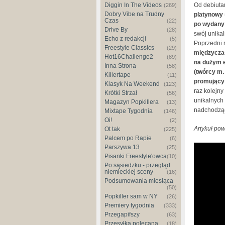
Od debiut
Diggin In The Videos
(269)
Dobry Vibe na Trudny
platynowy 
Czas
(22)
po wydany
Drive By
(28)
swój unikal
Echo z redakcji
(5)
Poprzedni 
Freestyle Classics
(29)
międzyczas
Hot16Challenge2
(89)
na dużym e
Inna Strona
(58)
(twórcy m.
Killertape
(11)
promujący 
Klasyk Na Weekend
(123)
raz kolejny
Krótki Strzał
(56)
unikalnych 
Magazyn Popkillera
(13)
nadchodząc
Mixtape Tygodnia
(146)
Oi!
(2)
Artykuł po
Ot tak
(225)
Palcem po Rapie
(6)
Parszywa 13
(25)
Pisanki Freestyle'owca
(10)
Po sąsiedzku - przegląd
niemieckiej sceny
(16)
Podsumowania miesiąca
(50)
Popkiller sam w NY
(26)
Premiery tygodnia
(333)
Przegapifszy
(63)
Przesyłka polecana
(18)