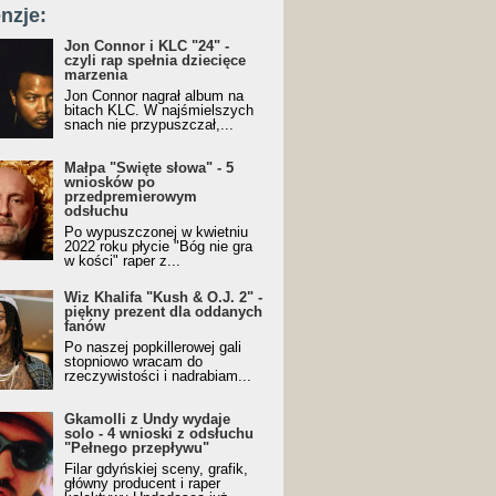
nzje:
Jon Connor i KLC "24" -
czyli rap spełnia dziecięce
marzenia
Jon Connor nagrał album na
bitach KLC. W najśmielszych
snach nie przypuszczał,...
Małpa "Święte słowa" - 5
wniosków po
przedpremierowym
odsłuchu
Po wypuszczonej w kwietniu
2022 roku płycie "Bóg nie gra
w kości" raper z...
Wiz Khalifa "Kush & O.J. 2" -
piękny prezent dla oddanych
fanów
Po naszej popkillerowej gali
stopniowo wracam do
rzeczywistości i nadrabiam...
Gkamolli z Undy wydaje
solo - 4 wnioski z odsłuchu
"Pełnego przepływu"
Filar gdyńskiej sceny, grafik,
główny producent i raper