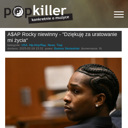
A$AP Rocky niewinny - "Dziękuję za uratowanie
mi życia"
kategorie:
USA
,
Hip-Hop/Rap
,
News
,
Trap
dodano:
2025-02-19 15:31
przez:
Bartosz Skolasiński
(komentarze: 9)