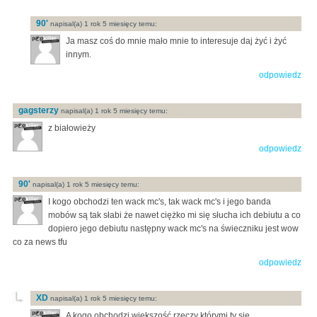
90'
napisal(a) 1 rok 5 miesięcy temu:
Ja masz coś do mnie mało mnie to interesuje daj żyć i żyć
innym.
odpowiedz
gagsterzy
napisal(a) 1 rok 5 miesięcy temu:
z białowieży
odpowiedz
90'
napisal(a) 1 rok 5 miesięcy temu:
I kogo obchodzi ten wack mc's, tak wack mc's i jego banda
mobów są tak słabi że nawet ciężko mi się słucha ich debiutu a co
dopiero jego debiutu następny wack mc's na świeczniku jest wow
co za news tfu
odpowiedz
XD
napisal(a) 1 rok 5 miesięcy temu:
A kogo obchodzi większość rzeczy którymi ty się