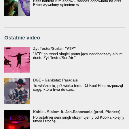
Beef nabiera rumieńców - Bedoes odpowiada na diss
Eripe wywołany spięciem w...
Ostatnie video
Żyt Toster/SurfAir - ATP VIDEO
Żyt Toster/Surfair "ATP"
"ATP" to trzeci singiel promujący nadchodzący album
duetu Żyt Toster/SurfAir "...
donGURALesko z nagrodą za
DGE - Gankstaz Paradajs
Klasyczny/Trueschoolowy Album Roku
To właśnie tu, pół wieku temu DJ Kool Herc rozpoczął
(Popkillery 2023)
sagę, która trwa do dziś...
Kobik - Slalom ft. Jan-Rapowanie (prod. Pioneer)
Kobik - Slalom ft. Jan-Rapowanie (prod. Pioneer)
[Official Music Visualiser]
Po ostatniej serii singli otrzymujemy od Kobika kolejny
utwór i trochę...