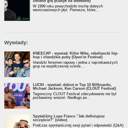
zmienił grę (Klasyk na Weekend)
W 1999 roku powychodziło trochę dobrych
westcoastowych płyt. Pierwsze, które...
Wywiady:
KNEECAP - wywiad: Killer Mike, rebeliancki hip-
hop i irlandzkie puby (Open'er Festival)
Irlandzki fenomen rapowy i jedna z najciekawszych
grup na współczesnej scenie....
LUCKI - wywiad: debiut w Top 10 Billboardu,
Michael Jackson, Ken Carson (CLOUT Festival)
Tegoroczny CLOUT Festival zdecydowanie nie był
pozbawiony wrażeń. Niedługo po...
Spytaliśmy Lupe Fiasco "Jak definiujesz
szczęście?" (video)
Podczas spontanicznej sesji pytań i odpowiedzi (Q&A)