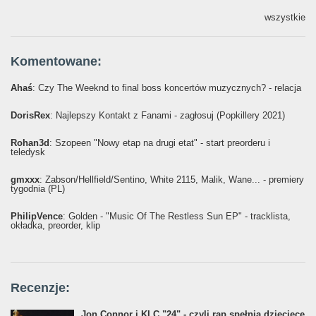
wszystkie
Komentowane:
Ahaś
: Czy The Weeknd to final boss koncertów muzycznych? - relacja
DorisRex
: Najlepszy Kontakt z Fanami - zagłosuj (Popkillery 2021)
Rohan3d
: Szopeen "Nowy etap na drugi etat" - start preorderu i
teledysk
gmxxx
: Żabson/Hellfield/Sentino, White 2115, Malik, Wane... - premiery
tygodnia (PL)
PhilipVence
: Golden - "Music Of The Restless Sun EP" - tracklista,
okładka, preorder, klip
Recenzje:
Jon Connor i KLC "24" - czyli rap spełnia dziecięce