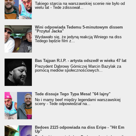
Takiego starcia na warszawskiej scenie nie było od
wielu lat - Tede zdissował...
Wini odpowiada Tedemu 5-minutowym dissem
"Przytul Jacka"
Wydawało się, że jedyną reakcją Winiego na diss
Tedego będzie film z...
Bas Tajpan R.I.P. - artysta odszedł w wieku 47 lat
Prezydent Dąbrowy Górniczej Marcin Bazylak za
pomocą mediów społecznościowych...
Tede dissuje Tego Typa Mesa! "64 lajny"
No i mamy beef między legendami warszawskiej
sceny - Tede odpowiedział na...
Bedoes 2115 odpowiada na diss Eripe - "Hit Em
Up"