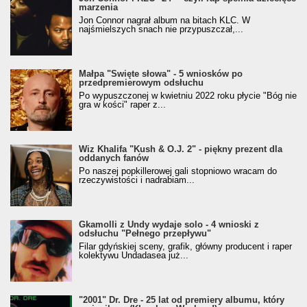
marzenia
Jon Connor nagrał album na bitach KLC. W
najśmielszych snach nie przypuszczał,...
Małpa "Święte słowa" - 5 wniosków po
przedpremierowym odsłuchu
Po wypuszczonej w kwietniu 2022 roku płycie "Bóg nie
gra w kości" raper z...
Wiz Khalifa "Kush & O.J. 2" - piękny prezent dla
oddanych fanów
Po naszej popkillerowej gali stopniowo wracam do
rzeczywistości i nadrabiam...
Gkamolli z Undy wydaje solo - 4 wnioski z
odsłuchu "Pełnego przepływu"
Filar gdyńskiej sceny, grafik, główny producent i raper
kolektywu Undadasea już...
"2001" Dr. Dre - 25 lat od premiery albumu, który