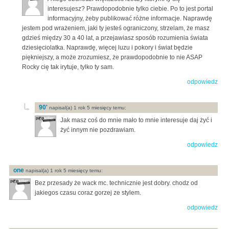
interesujesz? Prawdopodobnie tylko ciebie. Po to jest portal
informacyjny, żeby publikować różne informacje. Naprawdę
jestem pod wrażeniem, jaki ty jesteś ograniczony, strzelam, że masz
gdzieś między 30 a 40 lat, a przejawiasz sposób rozumienia świata
dziesięciolatka. Naprawdę, więcej luzu i pokory i świat będzie
piękniejszy, a może zrozumiesz, że prawdopodobnie to nie ASAP
Rocky cię tak irytuje, tylko ty sam.
odpowiedz
90'
napisal(a) 1 rok 5 miesięcy temu:
Jak masz coś do mnie mało to mnie interesuje daj żyć i
żyć innym nie pozdrawiam.
odpowiedz
one
napisal(a) 1 rok 5 miesięcy temu:
Bez przesady że wack mc. technicznie jest dobry. chodz od
jakiegos czasu coraz gorzej ze stylem.
odpowiedz