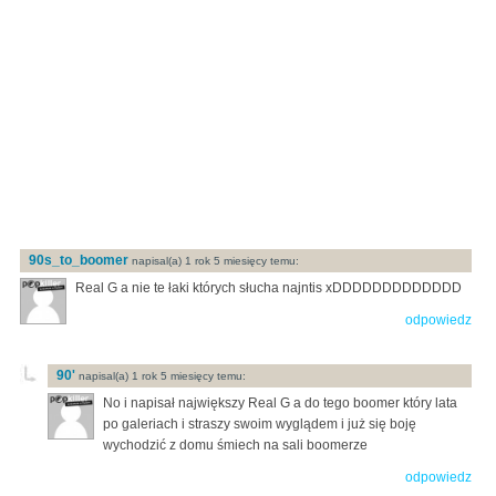
90s_to_boomer
napisal(a) 1 rok 5 miesięcy temu:
Real G a nie te łaki których słucha najntis xDDDDDDDDDDDDD
odpowiedz
90'
napisal(a) 1 rok 5 miesięcy temu:
No i napisał największy Real G a do tego boomer który lata
po galeriach i straszy swoim wyglądem i już się boję
wychodzić z domu śmiech na sali boomerze
odpowiedz