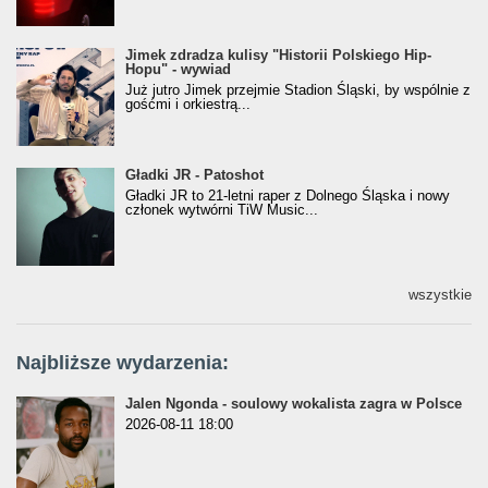
Jimek zdradza kulisy "Historii Polskiego Hip-
Jimek zdradza kulisy "Historii Polskiego Hip-
Hopu" - wywiad
Hopu" - wywiad
Już jutro Jimek przejmie Stadion Śląski, by wspólnie z
gośćmi i orkiestrą...
Gładki JR - Patoshot
Gładki JR - Patoshot
Gładki JR to 21-letni raper z Dolnego Śląska i nowy
członek wytwórni TiW Music...
wszystkie
Najbliższe wydarzenia:
Jalen Ngonda - soulowy wokalista zagra w Polsce
2026-08-11 18:00