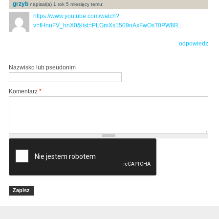
grzyb
napisal(a) 1 rok 5 miesięcy temu:
https://www.youtube.com/watch?
v=fHnuFV_hnX0&list=PLGmXs1509nAxFwOsT0PW8R...
odpowiedz
Nazwisko lub pseudonim
Komentarz
*