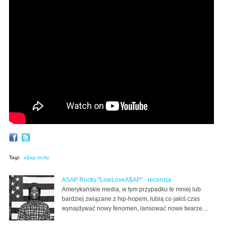
Tagi:
a$ap rocky
ASAP Rocky "LiveLoveA$AP" - recenzja
Amerykańskie media, w tym przypadku te mniej lub
bardziej związane z hip-hopem, lubią co jakiś czas
wynajdywać nowy fenomen, lansować nowe twarze....