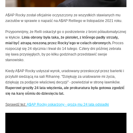
A$AP Rocky został oficjalnie oczyszczony ze wszystkich stawianych mu
zarzutów w sprawie o napaść na A$AP Relliego w listopadzie 2021 roku.
Przypomnijmy, że Relli oskarżył go o postrzelenie z broni półautomatycznej
w kłykcie.
Linia obrony była taka, że pistolet, z którego padły strzały,
miał być atrapą noszoną przez Rocky'ego w celach obronnych.
Proces
rozpoczął się 24 stycznia i trwał do 14 lutego. Cztery dni później zebrała
się ława przysięgłych, by po kilku godzinach przedstawić swoje
stanowisko.
Kiedy A$AP Rocky usłyszał wyrok, uradowany przeskoczył przez barierki i
przytulił siedzącą na sali Rihannę. "Dziękuję za uratowanie mi życia,
dziękuję za podjęcie właściwej decyzji" - powiedział w stronę ławników.
Raperowi groziły 24 lata więzienia, ale prokuratura była gotowa zgodzić
się na karę ośmiu do dziesięciu lat.
Sprawdź też:
A$AP Rocky oskarżony - grożą mu 24 lata odsiadki