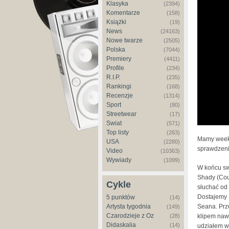
Klasyka
(2394)
Komentarze
(158)
Książki
(19)
News
(24163)
Nowe twarze
(2505)
Polska
(7044)
Premiery
(4411)
Profile
(234)
R.I.P.
(235)
Rankingi
(168)
Recenzje
(1314)
Sport
(80)
Streetwear
(17)
Świat
(571)
Top listy
(263)
Mamy weeke
USA
(2280)
sprawdzeni
Video
(10363)
Wywiady
(1099)
W końcu sw
Shady (Cou
Cykle
słuchać od
Dostajemy 1
5 punktów
(14)
Artysta tygodnia
Seana. Prze
(149)
Czarodzieje z Oz
(28)
klipem naw
Didaskalia
(14)
udziałem w