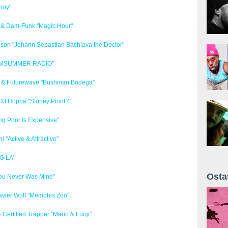
roy"
 & Dam-Funk "Magic Hour"
nson "Johann Sebastian Bachlava the Doctor"
IAMSUMMER RADIO"
 & Futurewave "Bushman Bodega"
DJ Hoppa "Stoney Point 4"
ng Poor Is Expensive"
i "Active & Attractive"
G LA"
Osta
ou Never Was Mine"
Żyt 
Xavier Wulf "Memphis Zoo"
Certified Trapper "Mario & Luigi"