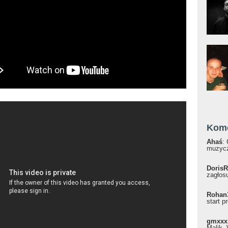
Kom
Ahaś
:
muzycz
DorisR
zagłosu
Rohan
start p
gmxxx
Malik, 