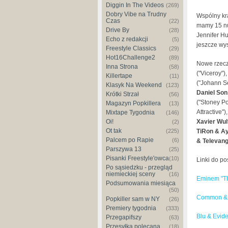
Diggin In The Videos
(269)
Dobry Vibe na Trudny
Wspólny kr
Czas
(22)
mamy 15 nu
Drive By
(28)
Jennifer H
Echo z redakcji
(5)
jeszcze wy
Freestyle Classics
(29)
Hot16Challenge2
(89)
Nowe rzecz
Inna Strona
(58)
("Viceroy")
Killertape
(11)
("Johann S
Klasyk Na Weekend
(123)
Daniel So
Krótki Strzał
(56)
("Stoney Po
Magazyn Popkillera
(13)
Attractive")
Mixtape Tygodnia
(146)
Oi!
Xavier Wul
(2)
Ot tak
(225)
TiRon & A
Palcem po Rapie
(6)
& Televang
Parszywa 13
(25)
Pisanki Freestyle'owca
(10)
Linki do p
Po sąsiedzku - przegląd
niemieckiej sceny
(16)
Eminem "Th
Podsumowania miesiąca
(50)
Common & P
Popkiller sam w NY
(26)
Premiery tygodnia
(333)
Blu & Evid
Przegapifszy
(63)
Przesyłka polecana
(18)