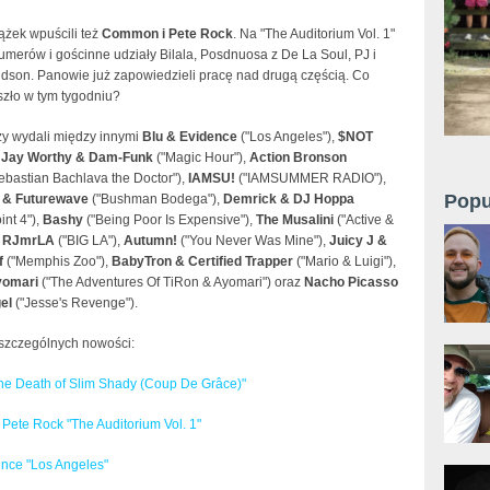
ążek wpuścili też
Common i Pete Rock
. Na "The Auditorium Vol. 1"
merów i gościnne udziały Bilala, Posdnuosa z De La Soul, PJ i
udson. Panowie już zapowiedzieli pracę nad drugą częścią. Co
szło w tym tygodniu?
y wydali między innymi
Blu & Evidence
("Los Angeles"),
$NOT
,
Jay Worthy & Dam-Funk
("Magic Hour"),
Action Bronson
ebastian Bachlava the Doctor"),
IAMSU!
("IAMSUMMER RADIO"),
Popu
n & Futurewave
("Bushman Bodega"),
Demrick & DJ Hoppa
int 4"),
Bashy
("Being Poor Is Expensive"),
The Musalini
("Active &
,
RJmrLA
("BIG LA"),
Autumn!
("You Never Was Mine"),
Juicy J &
f
("Memphis Zoo"),
BabyTron & Certified Trapper
("Mario & Luigi"),
yomari
("The Adventures Of TiRon & Ayomari") oraz
Nacho Picasso
el
("Jesse's Revenge").
oszczególnych nowości:
e Death of Slim Shady (Coup De Grâce)"
ete Rock "The Auditorium Vol. 1"
ence "Los Angeles"