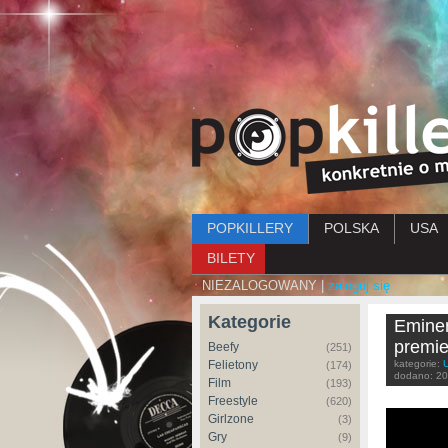
Menu główne
POPKILLERY
POLSKA
USA
BILETY
NIEZALOGOWANY |
zaloguj się
Kategorie
Eminem
premie
Beefy
(251)
Felietony
kategorie:
(174)
dodano:
20
Film
(193)
Freestyle
(620)
Girlzone
(3)
Gry
(9)