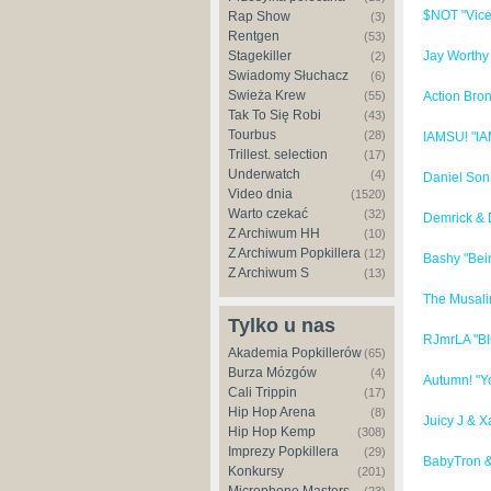
$NOT "Vice
Rap Show
(3)
Rentgen
(53)
Stagekiller
Jay Worthy
(2)
Świadomy Słuchacz
(6)
Świeża Krew
(55)
Action Bro
Tak To Się Robi
(43)
Tourbus
(28)
IAMSU! "
Trillest. selection
(17)
Underwatch
(4)
Daniel Son
Video dnia
(1520)
Warto czekać
(32)
Demrick & 
Z Archiwum HH
(10)
Z Archiwum Popkillera
(12)
Bashy "Bei
Z Archiwum S
(13)
The Musalin
Tylko u nas
RJmrLA "BI
Akademia Popkillerów
(65)
Burza Mózgów
(4)
Autumn! "Y
Cali Trippin
(17)
Hip Hop Arena
(8)
Juicy J & 
Hip Hop Kemp
(308)
Imprezy Popkillera
(29)
BabyTron & 
Konkursy
(201)