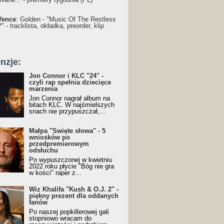
Vence
: Golden - "Music Of The Restless
 - tracklista, okładka, preorder, klip
nzje:
Jon Connor i KLC "24" -
czyli rap spełnia dziecięce
marzenia
Jon Connor nagrał album na
bitach KLC. W najśmielszych
snach nie przypuszczał,...
Małpa "Święte słowa" - 5
wniosków po
przedpremierowym
odsłuchu
Po wypuszczonej w kwietniu
2022 roku płycie "Bóg nie gra
w kości" raper z...
Wiz Khalifa "Kush & O.J. 2" -
piękny prezent dla oddanych
fanów
Po naszej popkillerowej gali
stopniowo wracam do