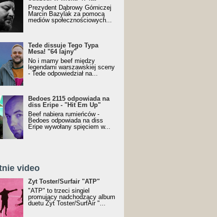
Prezydent Dąbrowy Górniczej
Marcin Bazylak za pomocą
mediów społecznościowych...
Tede dissuje Tego Typa
Mesa! "64 lajny"
No i mamy beef między
legendami warszawskiej sceny
- Tede odpowiedział na...
Bedoes 2115 odpowiada na
diss Eripe - "Hit Em Up"
Beef nabiera rumieńców -
Bedoes odpowiada na diss
Eripe wywołany spięciem w...
tnie video
Toster/SurfAir - ATP VIDEO
Żyt Toster/Surfair "ATP"
"ATP" to trzeci singiel
promujący nadchodzący album
duetu Żyt Toster/SurfAir "...