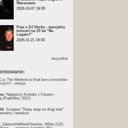
Warszawie
2026-10-07 19:00
Peja x DJ Decks - specjalny
koncert na 25 lat "Na
Legalu?"
2026-11-21 19:00
wszystkie
entowane:
 Czy The Weeknd to final boss koncertów
nych? - relacja
ex
: Najlepszy Kontakt z Fanami -
j (Popkillery 2021)
3d
: Szopeen "Nowy etap na drugi etat" -
reorderu i teledysk
: Żabson/Hellfield/Sentino, White 2115,
Wane... - premiery tygodnia (PL)