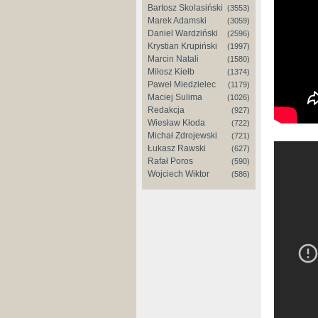
Bartosz Skolasiński
(3553)
Marek Adamski
(3059)
Daniel Wardziński
(2596)
Krystian Krupiński
(1997)
Marcin Natali
(1580)
Miłosz Kiełb
(1374)
Paweł Miedzielec
(1179)
Maciej Sulima
(1026)
Redakcja
(927)
Wiesław Kłoda
(722)
Michał Zdrojewski
(721)
Łukasz Rawski
(627)
Rafał Poros
(590)
Wojciech Wiktor
(586)