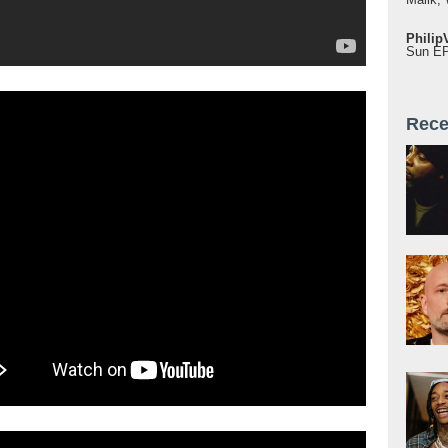
Philip
Sun EP"
Rece