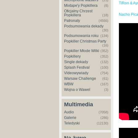
Microphone Masters
(23)
TiRon & Ay
Mixtape'y Popkillera
(8)
Oficjalny Chrzest
Nacho Pica
Popkillera
(18)
Patronaty
(4566)
Podsumowania dekady
(30)
Podsumowania roku
(134)
Popkiller Christmas Party
(16)
Popkiller Młode Wilki
(352)
Popkillery
(352)
Single dekady
(132)
Splash Festival
(100)
Videowywiady
(754)
Warsaw Challenge
(61)
WBW
(167)
Wojna o Wawel
(3)
Multimedia
Audio
(7058)
Galerie
(286)
Teledyski
(12130)