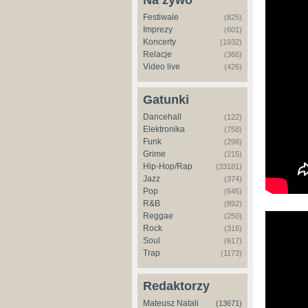
Na żywo
Festiwale
(825)
Imprezy
(601)
Koncerty
(1932)
Relacje
(366)
Video live
(426)
Gatunki
Dancehall
(122)
Elektronika
(758)
Funk
(298)
Grime
(215)
Hip-Hop/Rap
(33181)
Jazz
(374)
Pop
(645)
R&B
(892)
Reggae
(250)
Rock
(316)
Soul
(617)
Trap
(1173)
Redaktorzy
Mateusz Natali
(13671)