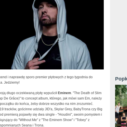
nd i naprawdę sporo premier płytowych z tego tygodnia do
Popk
a. Jedziemy!
oją długo oczekiwaną płytę wypuścił
Eminem
.
"The Death of Slim
p De Grâce)" to concept album, którego, jak mówi sam Em, należy
 początku do końca, żeby dobrze wszystko na nim zrozumieć.
9 tracków, gościnne udziały JID'a, Skylar Grey, BabyTrona czy Big
d premierą pojawiły się dwa single - "
Houdini", swoim pomysłem i
iązujący do "Without Me" z "The Eminem Show" i "Tobey" z
spomnianych Seana i Trona.