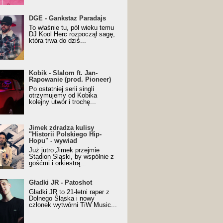
URALesko z nagrodą za
DGE - Gankstaz Paradajs
yczny/Trueschoolowy
To właśnie tu, pół wieku temu
m Roku (Popkillery 2023)
DJ Kool Herc rozpoczął sagę,
która trwa do dziś...
 - Slalom ft. Jan-
Kobik - Slalom ft. Jan-
wanie (prod. Pioneer)
Rapowanie (prod. Pioneer)
cial Music Visualiser]
Po ostatniej serii singli
otrzymujemy od Kobika
kolejny utwór i trochę...
k zdradza kulisy "Historii
Jimek zdradza kulisy
kiego Hip-Hopu" - wywiad
"Historii Polskiego Hip-
Hopu" - wywiad
Już jutro Jimek przejmie
Stadion Śląski, by wspólnie z
gośćmi i orkiestrą...
ki JR - Patoshot
Gładki JR - Patoshot
Gładki JR to 21-letni raper z
Dolnego Śląska i nowy
członek wytwórni TiW Music...