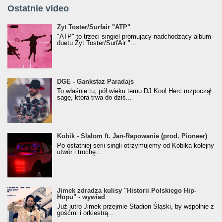
Ostatnie video
Żyt Toster/SurfAir - ATP VIDEO
Żyt Toster/Surfair "ATP"
"ATP" to trzeci singiel promujący nadchodzący album
duetu Żyt Toster/SurfAir "...
donGURALesko z nagrodą za
DGE - Gankstaz Paradajs
Klasyczny/Trueschoolowy Album Roku
To właśnie tu, pół wieku temu DJ Kool Herc rozpoczął
(Popkillery 2023)
sagę, która trwa do dziś...
Kobik - Slalom ft. Jan-Rapowanie (prod. Pioneer)
Kobik - Slalom ft. Jan-Rapowanie (prod. Pioneer)
[Official Music Visualiser]
Po ostatniej serii singli otrzymujemy od Kobika kolejny
utwór i trochę...
Jimek zdradza kulisy "Historii Polskiego Hip-
Jimek zdradza kulisy "Historii Polskiego Hip-
Hopu" - wywiad
Hopu" - wywiad
Już jutro Jimek przejmie Stadion Śląski, by wspólnie z
gośćmi i orkiestrą...