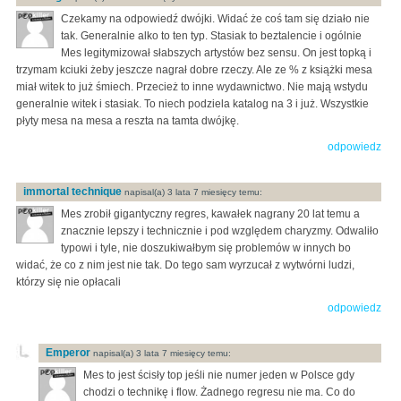
Czekamy na odpowiedź dwójki. Widać że coś tam się działo nie
tak. Generalnie alko to ten typ. Stasiak to beztalencie i ogólnie
Mes legitymizował słabszych artystów bez sensu. On jest topką i
trzymam kciuki żeby jeszcze nagrał dobre rzeczy. Ale ze % z książki mesa
miał witek to już śmiech. Przecież to inne wydawnictwo. Nie mają wstydu
generalnie witek i stasiak. To niech podziela katalog na 3 i już. Wszystkie
płyty mesa na mesa a reszta na tamta dwójkę.
odpowiedz
immortal technique
napisal(a) 3 lata 7 miesięcy temu:
Mes zrobił gigantyczny regres, kawałek nagrany 20 lat temu a
znacznie lepszy i technicznie i pod względem charyzmy. Odwaliło
typowi i tyle, nie doszukiwałbym się problemów w innych bo
widać, że co z nim jest nie tak. Do tego sam wyrzucał z wytwórni ludzi,
którzy się nie opłacali
odpowiedz
Emperor
napisal(a) 3 lata 7 miesięcy temu:
Mes to jest ścisły top jeśli nie numer jeden w Polsce gdy
chodzi o technikę i flow. Żadnego regresu nie ma. Co do