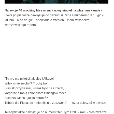
Na swoje 40 urodziny Mes wrzucił nowy singiel na własnym kanale
-
utwór po pierwsze nawiązuje do debiutu u Reda z numerem "Ten Typ" 20
lat temu, a po drugie... opowiada o trzęsieniu ziemi w karierze
warszawskiego rapera.
"Tu nie ma miłości jak Mes i Alkopoli,
Witek mnie zwolnił? Trochę boli.
Stasiak przyklasnął, wszak było nas trzech,
korporacje robią chłopakom z mózgów mech.
Alko bez Mesa - jak to obronić?
Tribute dla Pjusa, do mnie nikt nie zadzwonił" - można usłyszeć w utworze.
Teledysk także nawiązuje do numeru "Ten Typ" z 2002 roku - Mes zdradzał