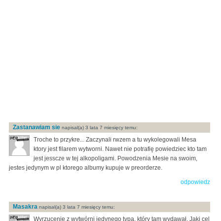
Zastanawiam sie
napisal(a) 3 lata 7 miesięcy temu:
Troche to przykre... Zaczynali rwzem a tu wykolegowali Mesa
ktory jest filarem wytworni. Nawet nie potrafię powiedziec kto tam
jest jesscze w tej alkopoligami. Powodzenia Mesie na swoim,
jestes jedynym w pl ktorego albumy kupuje w preorderze.
odpowiedz
Masakra
napisal(a) 3 lata 7 miesięcy temu:
Wyrzucenie z wytwórni jedynego typa, który tam wydawał. Jaki cel