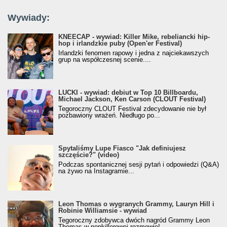
Wywiady:
KNEECAP - wywiad: Killer Mike, rebeliancki hip-
hop i irlandzkie puby (Open'er Festival)
Irlandzki fenomen rapowy i jedna z najciekawszych
grup na współczesnej scenie....
LUCKI - wywiad: debiut w Top 10 Billboardu,
Michael Jackson, Ken Carson (CLOUT Festival)
Tegoroczny CLOUT Festival zdecydowanie nie był
pozbawiony wrażeń. Niedługo po...
Spytaliśmy Lupe Fiasco "Jak definiujesz
szczęście?" (video)
Podczas spontanicznej sesji pytań i odpowiedzi (Q&A)
na żywo na Instagramie...
Leon Thomas o wygranych Grammy, Lauryn Hill i
Robinie Williamsie - wywiad
Tegoroczny zdobywca dwóch nagród Grammy Leon
Thomas w popkillerowej rozmowie!...