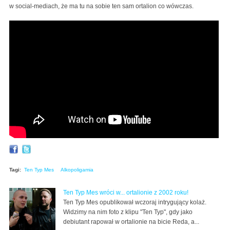
w social-mediach, że ma tu na sobie ten sam ortalion co wówczas.
Ten Typ Mes - Ten Typ `22 (prod. by Kuba Więcek)
Tagi:
Ten Typ Mes
Alkopoligamia
Ten Typ Mes wróci w... ortalionie z 2002 roku!
Ten Typ Mes opublikował wczoraj intrygujący kolaż.
Widzimy na nim foto z klipu "Ten Typ", gdy jako
debiutant rapował w ortalionie na bicie Reda, a...