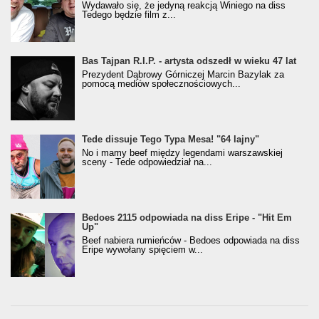
Wydawało się, że jedyną reakcją Winiego na diss
Tedego będzie film z...
Bas Tajpan R.I.P. - artysta odszedł w wieku 47 lat
Prezydent Dąbrowy Górniczej Marcin Bazylak za
pomocą mediów społecznościowych...
Tede dissuje Tego Typa Mesa! "64 lajny"
No i mamy beef między legendami warszawskiej
sceny - Tede odpowiedział na...
Bedoes 2115 odpowiada na diss Eripe - "Hit Em
Up"
Beef nabiera rumieńców - Bedoes odpowiada na diss
Eripe wywołany spięciem w...