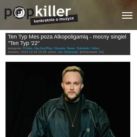
Ten Typ Mes poza Alkopoligamią - mocny singiel
"Ten Typ '22"
kategorie:
Polska
,
Hip-Hop/Rap
,
Klasyka
,
News
,
Teledyski
,
Video
dodano:
2022-12-24 15:29
przez:
Jan Stokowski
(komentarze: 14)