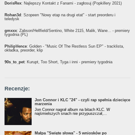
DorisRex
: Najlepszy Kontakt z Fanami - zagłosuj (Popkillery 2021)
Rohan3d
: Szopeen "Nowy etap na drugi etat" - start preorderu i
teledysk
gmxxx
: Żabson/Hellfield/Sentino, White 2115, Malik, Wane... - premiery
tygodnia (PL)
PhilipVence
: Golden - "Music Of The Restless Sun EP" - tracklista,
okładka, preorder, klip
90s_to_pet
: Kurupt, Too Short, Tyga i inni - premiery tygodnia
Recenzje:
Jon Connor i KLC "24" - czyli rap spełnia dziecięce
marzenia
Jon Connor nagrał album na bitach KLC. W
najśmielszych snach nie przypuszczał,...
Małpa "Święte słowa" - 5 wniosków po