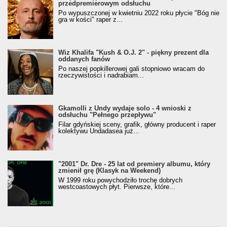
przedpremierowym odsłuchu
Po wypuszczonej w kwietniu 2022 roku płycie "Bóg nie
gra w kości" raper z...
Wiz Khalifa "Kush & O.J. 2" - piękny prezent dla
oddanych fanów
Po naszej popkillerowej gali stopniowo wracam do
rzeczywistości i nadrabiam...
Gkamolli z Undy wydaje solo - 4 wnioski z
odsłuchu "Pełnego przepływu"
Filar gdyńskiej sceny, grafik, główny producent i raper
kolektywu Undadasea już...
"2001" Dr. Dre - 25 lat od premiery albumu, który
zmienił grę (Klasyk na Weekend)
W 1999 roku powychodziło trochę dobrych
westcoastowych płyt. Pierwsze, które...