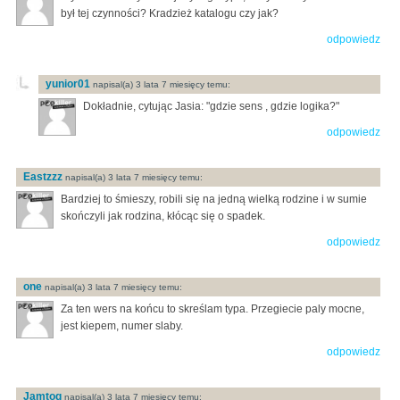
był tej czynności? Kradzież katalogu czy jak?
odpowiedz
yunior01
napisal(a) 3 lata 7 miesięcy temu:
Dokładnie, cytując Jasia: "gdzie sens , gdzie logika?"
odpowiedz
Eastzzz
napisal(a) 3 lata 7 miesięcy temu:
Bardziej to śmieszy, robili się na jedną wielką rodzine i w sumie
skończyli jak rodzina, kłócąc się o spadek.
odpowiedz
one
napisal(a) 3 lata 7 miesięcy temu:
Za ten wers na końcu to skreślam typa. Przegiecie paly mocne,
jest kiepem, numer slaby.
odpowiedz
Jamtog
napisal(a) 3 lata 7 miesięcy temu: