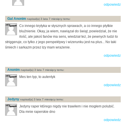
odpowiedz
Gal Anonim
napisal(a) 3 lata 7 miesięcy temu:
Co innego krytyka w słysznych sprawach, a co innego płytkie
bluźnienie. Okay, ja wiem, nawiązał do świąt, powiedział, że nie
ilość, ale jakoś fanów ma sens, wiedział też, że pewnych ludzi to
striggeruje, co tylko z jego perspektywy i wizerunku jest na plus... No taki
śmiech i sarkazm przez łzy mam wrażenie.
odpowiedz
Anonim
napisal(a) 3 lata 7 miesięcy temu:
Mes ten typ, to autentyk
odpowiedz
Jedyny
napisal(a) 3 lata 7 miesięcy temu:
Jedyny raper którego nigdy nie trawiłem i nie mogłem polubić.
Dla mnie raperskie dno
odpowiedz