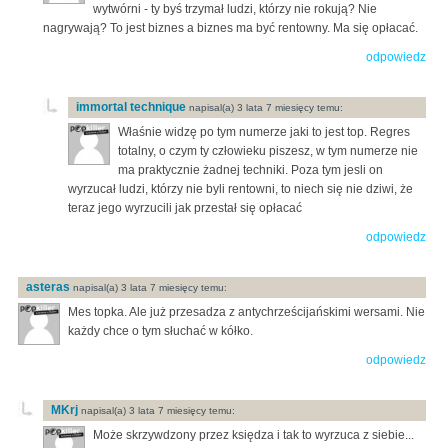
wytwórni - ty byś trzymał ludzi, którzy nie rokują? Nie
nagrywają? To jest biznes a biznes ma być rentowny. Ma się opłacać.
odpowiedz
immortal technique
napisal(a) 3 lata 7 miesięcy temu:
Właśnie widzę po tym numerze jaki to jest top. Regres
totalny, o czym ty człowieku piszesz, w tym numerze nie
ma praktycznie żadnej techniki. Poza tym jesli on
wyrzucał ludzi, którzy nie byli rentowni, to niech się nie dziwi, że
teraz jego wyrzucili jak przestał się opłacać
odpowiedz
asteras
napisal(a) 3 lata 7 miesięcy temu:
Mes topka. Ale już przesadza z antychrześcijańskimi wersami. Nie
każdy chce o tym słuchać w kółko.
odpowiedz
MKrj
napisal(a) 3 lata 7 miesięcy temu:
Może skrzywdzony przez księdza i tak to wyrzuca z siebie...