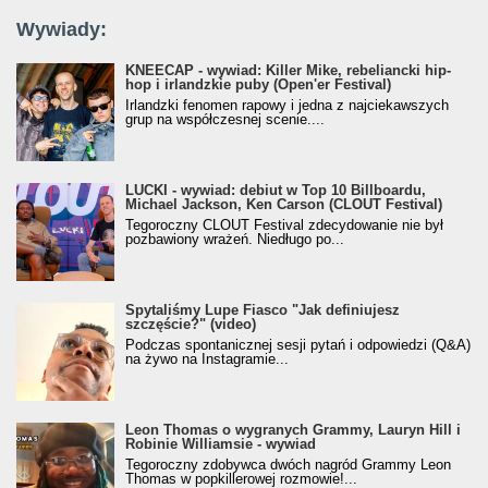
Wywiady:
KNEECAP - wywiad: Killer Mike, rebeliancki hip-
hop i irlandzkie puby (Open'er Festival)
Irlandzki fenomen rapowy i jedna z najciekawszych
grup na współczesnej scenie....
LUCKI - wywiad: debiut w Top 10 Billboardu,
Michael Jackson, Ken Carson (CLOUT Festival)
Tegoroczny CLOUT Festival zdecydowanie nie był
pozbawiony wrażeń. Niedługo po...
Spytaliśmy Lupe Fiasco "Jak definiujesz
szczęście?" (video)
Podczas spontanicznej sesji pytań i odpowiedzi (Q&A)
na żywo na Instagramie...
Leon Thomas o wygranych Grammy, Lauryn Hill i
Robinie Williamsie - wywiad
Tegoroczny zdobywca dwóch nagród Grammy Leon
Thomas w popkillerowej rozmowie!...