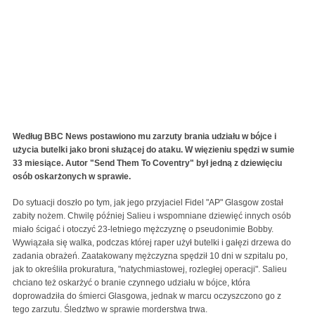
Według BBC News postawiono mu zarzuty brania udziału w bójce i
użycia butelki jako broni służącej do ataku. W więzieniu spędzi w sumie
33 miesiące. Autor "Send Them To Coventry" był jedną z dziewięciu
osób oskarżonych w sprawie.
Do sytuacji doszło po tym, jak jego przyjaciel Fidel "AP" Glasgow został
zabity nożem. Chwilę później Salieu i wspomniane dziewięć innych osób
miało ścigać i otoczyć 23-letniego mężczyznę o pseudonimie Bobby.
Wywiązała się walka, podczas której raper użył butelki i gałęzi drzewa do
zadania obrażeń. Zaatakowany mężczyzna spędził 10 dni w szpitalu po,
jak to określiła prokuratura, "natychmiastowej, rozległej operacji". Salieu
chciano też oskarżyć o branie czynnego udziału w bójce, która
doprowadziła do śmierci Glasgowa, jednak w marcu oczyszczono go z
tego zarzutu. Śledztwo w sprawie morderstwa trwa.