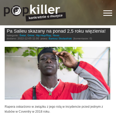
Pa Salieu skazany na ponad 2,5 roku więzienia!
kategorie:
Świat
,
Grime
,
Hip-Hop/Rap
,
News
dodano:
2022-12-05 11:00
przez:
Bartosz Skolasiński
(komentarze: 0)
Rapera oskarżono w związku z jego rolą w incydencie przed jednym z
klubów w Coventry w 2018 roku.