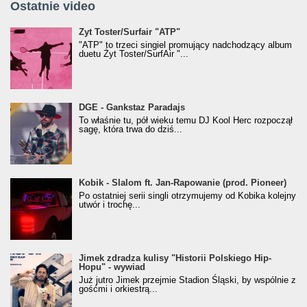
Ostatnie video
Żyt Toster/SurfAir - ATP VIDEO
Żyt Toster/Surfair "ATP"
"ATP" to trzeci singiel promujący nadchodzący album
duetu Żyt Toster/SurfAir "...
donGURALesko z nagrodą za
DGE - Gankstaz Paradajs
Klasyczny/Trueschoolowy Album Roku
To właśnie tu, pół wieku temu DJ Kool Herc rozpoczął
(Popkillery 2023)
sagę, która trwa do dziś...
Kobik - Slalom ft. Jan-Rapowanie (prod. Pioneer)
Kobik - Slalom ft. Jan-Rapowanie (prod. Pioneer)
[Official Music Visualiser]
Po ostatniej serii singli otrzymujemy od Kobika kolejny
utwór i trochę...
Jimek zdradza kulisy "Historii Polskiego Hip-
Jimek zdradza kulisy "Historii Polskiego Hip-
Hopu" - wywiad
Hopu" - wywiad
Już jutro Jimek przejmie Stadion Śląski, by wspólnie z
gośćmi i orkiestrą...