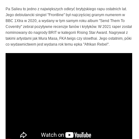
Pa Salieu to jedno z największych odkryć brytyjskiego rapu ostatnich lat.
Jego debiutancki singiel "Frontline" był najczęściej granym numerem w
BBC 1Xtra w 2020, a wydany w tym samym roku album "Send Them To
Coventry" zebrał pozytywne recenzje fanów i krytyków. W 2021 raper został
nominowany do nagrody BRIT w kategorii Rising Star Award. Nagrywał z
takimi artystami jak Mura Masa, FKA twigs czy slowthai. Jego ostatnim, póki
co wydawnictwem jest wydana rok temu epka "Afrikan Rebel".