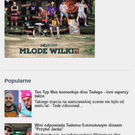
Popularne
Ten Typ Mes komentuje diss Tedego - inni raperzy
także
Takiego starcia na warszawskiej scenie nie było od
wielu lat - Tede zdissował...
Wini odpowiada Tedemu 5-minutowym dissem
"Przytul Jacka"
Wydawało się, że jedyną reakcją Winiego na diss