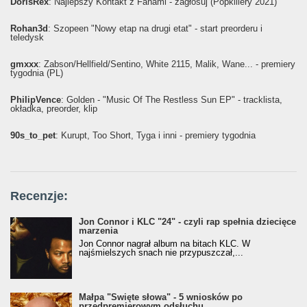
DorisRex
: Najlepszy Kontakt z Fanami - zagłosuj (Popkillery 2021)
Rohan3d
: Szopeen "Nowy etap na drugi etat" - start preorderu i
teledysk
gmxxx
: Żabson/Hellfield/Sentino, White 2115, Malik, Wane... - premiery
tygodnia (PL)
PhilipVence
: Golden - "Music Of The Restless Sun EP" - tracklista,
okładka, preorder, klip
90s_to_pet
: Kurupt, Too Short, Tyga i inni - premiery tygodnia
Recenzje:
Jon Connor i KLC "24" - czyli rap spełnia dziecięce
marzenia
Jon Connor nagrał album na bitach KLC. W
najśmielszych snach nie przypuszczał,...
Małpa "Święte słowa" - 5 wniosków po
przedpremierowym odsłuchu