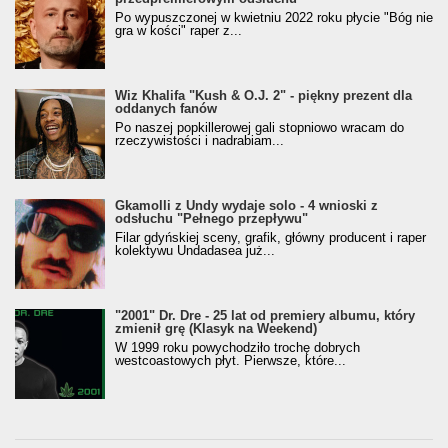
Po wypuszczonej w kwietniu 2022 roku płycie "Bóg nie
gra w kości" raper z...
Wiz Khalifa "Kush & O.J. 2" - piękny prezent dla
oddanych fanów
Po naszej popkillerowej gali stopniowo wracam do
rzeczywistości i nadrabiam...
Gkamolli z Undy wydaje solo - 4 wnioski z
odsłuchu "Pełnego przepływu"
Filar gdyńskiej sceny, grafik, główny producent i raper
kolektywu Undadasea już...
"2001" Dr. Dre - 25 lat od premiery albumu, który
zmienił grę (Klasyk na Weekend)
W 1999 roku powychodziło trochę dobrych
westcoastowych płyt. Pierwsze, które...