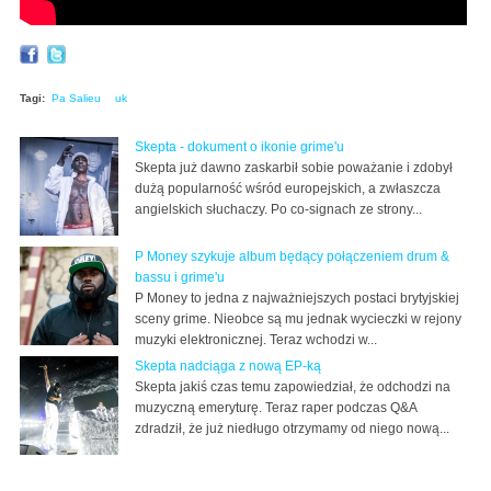
Tagi:
Pa Salieu
uk
Skepta - dokument o ikonie grime'u
Skepta już dawno zaskarbił sobie poważanie i zdobył
dużą popularność wśród europejskich, a zwłaszcza
angielskich słuchaczy. Po co-signach ze strony...
P Money szykuje album będący połączeniem drum &
bassu i grime'u
P Money to jedna z najważniejszych postaci brytyjskiej
sceny grime. Nieobce są mu jednak wycieczki w rejony
muzyki elektronicznej. Teraz wchodzi w...
Skepta nadciąga z nową EP-ką
Skepta jakiś czas temu zapowiedział, że odchodzi na
muzyczną emeryturę. Teraz raper podczas Q&A
zdradził, że już niedługo otrzymamy od niego nową...