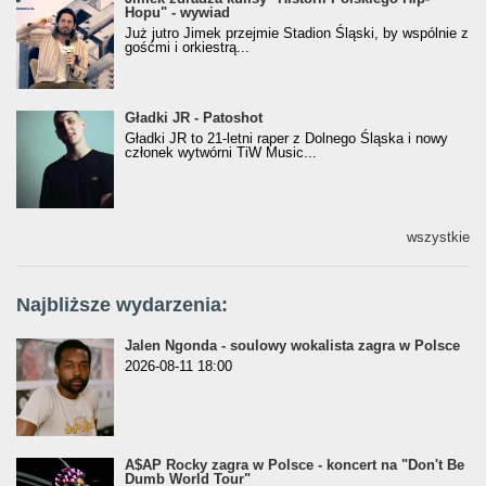
Hopu" - wywiad
Hopu" - wywiad
Już jutro Jimek przejmie Stadion Śląski, by wspólnie z
gośćmi i orkiestrą...
Gładki JR - Patoshot
Gładki JR - Patoshot
Gładki JR to 21-letni raper z Dolnego Śląska i nowy
członek wytwórni TiW Music...
wszystkie
Najbliższe wydarzenia:
Jalen Ngonda - soulowy wokalista zagra w Polsce
2026-08-11 18:00
A$AP Rocky zagra w Polsce - koncert na "Don't Be
Dumb World Tour"