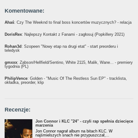
Komentowane:
Ahaś
: Czy The Weeknd to final boss koncertów muzycznych? - relacja
DorisRex
: Najlepszy Kontakt z Fanami - zagłosuj (Popkillery 2021)
Rohan3d
: Szopeen "Nowy etap na drugi etat" - start preorderu i
teledysk
gmxxx
: Żabson/Hellfield/Sentino, White 2115, Malik, Wane... - premiery
tygodnia (PL)
PhilipVence
: Golden - "Music Of The Restless Sun EP" - tracklista,
okładka, preorder, klip
Recenzje:
Jon Connor i KLC "24" - czyli rap spełnia dziecięce
marzenia
Jon Connor nagrał album na bitach KLC. W
najśmielszych snach nie przypuszczał,...