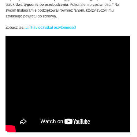
track dwa tygodnie po przebudzeniu
. Pokonałem przeciwności." Na
swoim Instagramie podziękował również fanom, którzy życzyli mu
szybkiego powrotu do zdrowia.
Zobacz też:
Lil Tjay odzyskał przytomność!