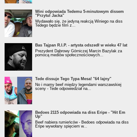
Wini odpowiada Tedemu 5-minutowym dissem
"Przytul Jacka"
Wydawało się, że jedyną reakcją Winiego na diss
Tedego będzie film z...
Bas Tajpan R.I.P. - artysta odszedł w wieku 47 lat
Prezydent Dąbrowy Górniczej Marcin Bazylak za
pomocą mediów społecznościowych...
Tede dissuje Tego Typa Mesa! "64 lajny"
No i mamy beef między legendami warszawskiej
sceny - Tede odpowiedział na...
Bedoes 2115 odpowiada na diss Eripe - "Hit Em
Up"
Beef nabiera rumieńców - Bedoes odpowiada na diss
Eripe wywołany spięciem w...