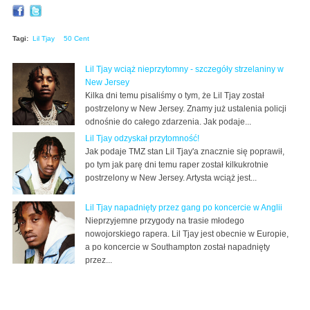
Tagi:
Lil Tjay
50 Cent
Lil Tjay wciąż nieprzytomny - szczegóły strzelaniny w
New Jersey
Kilka dni temu pisaliśmy o tym, że Lil Tjay został
postrzelony w New Jersey. Znamy już ustalenia policji
odnośnie do całego zdarzenia. Jak podaje...
Lil Tjay odzyskał przytomność!
Jak podaje TMZ stan Lil Tjay'a znacznie się poprawił,
po tym jak parę dni temu raper został kilkukrotnie
postrzelony w New Jersey. Artysta wciąż jest...
Lil Tjay napadnięty przez gang po koncercie w Anglii
Nieprzyjemne przygody na trasie młodego
nowojorskiego rapera. Lil Tjay jest obecnie w Europie,
a po koncercie w Southampton został napadnięty
przez...