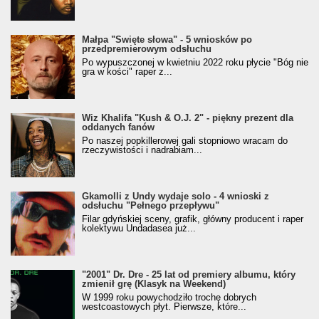
Małpa "Święte słowa" - 5 wniosków po
przedpremierowym odsłuchu
Po wypuszczonej w kwietniu 2022 roku płycie "Bóg nie
gra w kości" raper z...
Wiz Khalifa "Kush & O.J. 2" - piękny prezent dla
oddanych fanów
Po naszej popkillerowej gali stopniowo wracam do
rzeczywistości i nadrabiam...
Gkamolli z Undy wydaje solo - 4 wnioski z
odsłuchu "Pełnego przepływu"
Filar gdyńskiej sceny, grafik, główny producent i raper
kolektywu Undadasea już...
"2001" Dr. Dre - 25 lat od premiery albumu, który
zmienił grę (Klasyk na Weekend)
W 1999 roku powychodziło trochę dobrych
westcoastowych płyt. Pierwsze, które...