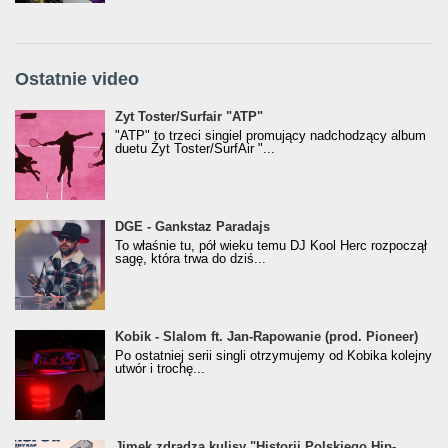
Ostatnie video
Żyt Toster/SurfAir - ATP VIDEO
Żyt Toster/Surfair "ATP"
"ATP" to trzeci singiel promujący nadchodzący album
duetu Żyt Toster/SurfAir "...
donGURALesko z nagrodą za
DGE - Gankstaz Paradajs
Klasyczny/Trueschoolowy Album Roku
To właśnie tu, pół wieku temu DJ Kool Herc rozpoczął
(Popkillery 2023)
sagę, która trwa do dziś...
Kobik - Slalom ft. Jan-Rapowanie (prod. Pioneer)
Kobik - Slalom ft. Jan-Rapowanie (prod. Pioneer)
[Official Music Visualiser]
Po ostatniej serii singli otrzymujemy od Kobika kolejny
utwór i trochę...
Jimek zdradza kulisy "Historii Polskiego Hip-
Jimek zdradza kulisy "Historii Polskiego Hip-