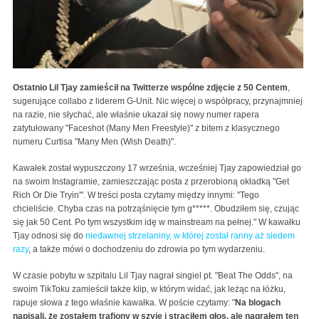
Ostatnio Lil Tjay zamieścił na Twitterze wspólne zdjęcie z 50 Centem
,
sugerujące collabo z liderem G-Unit. Nic więcej o współpracy, przynajmniej
na razie, nie słychać, ale właśnie ukazał się nowy numer rapera
zatytułowany "Faceshot (Many Men Freestyle)" z bitem z klasycznego
numeru Curtisa "Many Men (Wish Death)".
Kawałek został wypuszczony 17 września, wcześniej Tjay zapowiedział go
na swoim Instagramie, zamieszczając posta z przerobioną okładką "Get
Rich Or Die Tryin'". W treści posta czytamy między innymi: "Tego
chcieliście. Chyba czas na potrząśnięcie tym g*****. Obudziłem się, czując
się jak 50 Cent. Po tym wszystkim idę w mainstream na pełnej." W kawałku
Tjay odnosi się do
niedawnej strzelaniny, w której został ranny aż siedem
razy
, a także mówi o dochodzeniu do zdrowia po tym wydarzeniu.
W czasie pobytu w szpitalu Lil Tjay nagrał singiel pt. "Beat The Odds", na
swoim TikToku zamieścił także klip, w którym widać, jak leżąc na łóżku,
rapuje słowa z tego właśnie kawałka. W poście czytamy: "
Na blogach
napisali, że zostałem trafiony w szyję i straciłem głos, ale nagrałem ten