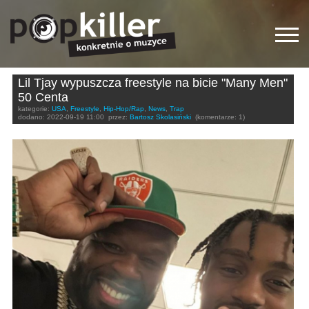
Lil Tjay wypuszcza freestyle na bicie "Many Men"
50 Centa
kategorie:
USA
,
Freestyle
,
Hip-Hop/Rap
,
News
,
Trap
dodano:
2022-09-19 11:00
przez:
Bartosz Skolasiński
(komentarze: 1)