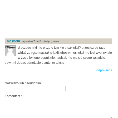
nie wiem
napisal(a) 7 lat 8 miesięcy temu:
dlaczego nikt nie pisze o tym kto pisał tekst? przecież od razu
widać że ręce maczał tu jakiś ghostwriter. tekst nie jest wybitny ale
w życiu by tego popuś nie napisał. nie ma sie czego wstydzić i
powinni dodać adnotacje o autorze tekstu
odpowiedz
Nazwisko lub pseudonim
Komentarz
*