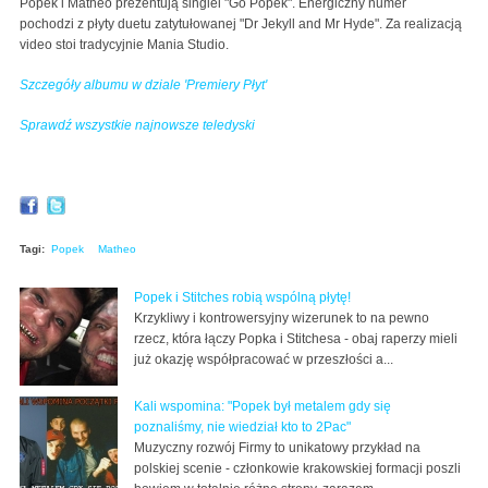
Popek i Matheo prezentują singiel "Go Popek". Energiczny numer
pochodzi z płyty duetu zatytułowanej "Dr Jekyll and Mr Hyde". Za realizacją
video stoi tradycyjnie Mania Studio.
Szczegóły albumu w dziale 'Premiery Płyt'
Sprawdź wszystkie najnowsze teledyski
Tagi:
Popek
Matheo
Popek i Stitches robią wspólną płytę!
Krzykliwy i kontrowersyjny wizerunek to na pewno
rzecz, która łączy Popka i Stitchesa - obaj raperzy mieli
już okazję współpracować w przeszłości a...
Kali wspomina: "Popek był metalem gdy się
poznaliśmy, nie wiedział kto to 2Pac"
Muzyczny rozwój Firmy to unikatowy przykład na
polskiej scenie - członkowie krakowskiej formacji poszli