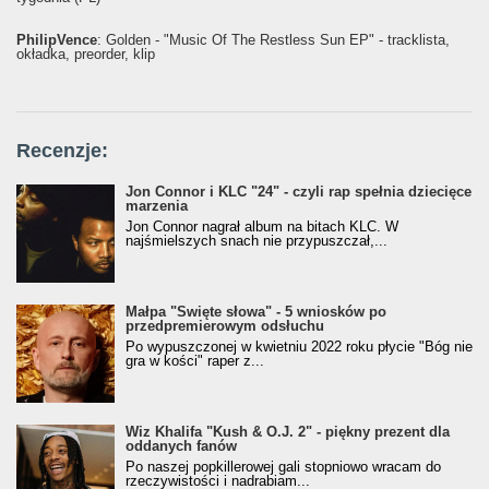
PhilipVence
: Golden - "Music Of The Restless Sun EP" - tracklista,
okładka, preorder, klip
Recenzje:
Jon Connor i KLC "24" - czyli rap spełnia dziecięce
marzenia
Jon Connor nagrał album na bitach KLC. W
najśmielszych snach nie przypuszczał,...
Małpa "Święte słowa" - 5 wniosków po
przedpremierowym odsłuchu
Po wypuszczonej w kwietniu 2022 roku płycie "Bóg nie
gra w kości" raper z...
Wiz Khalifa "Kush & O.J. 2" - piękny prezent dla
oddanych fanów
Po naszej popkillerowej gali stopniowo wracam do
rzeczywistości i nadrabiam...