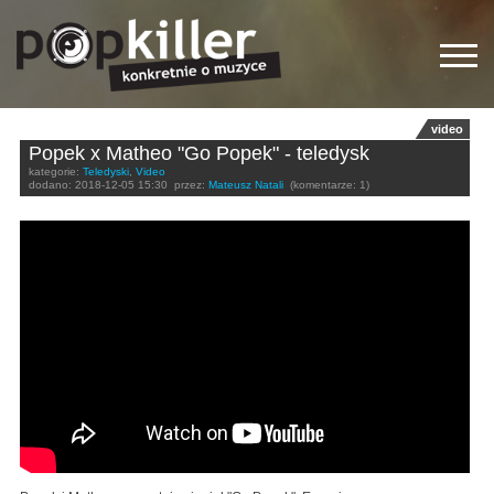
video
Popek x Matheo "Go Popek" - teledysk
kategorie:
Teledyski
,
Video
dodano:
2018-12-05 15:30
przez:
Mateusz Natali
(komentarze: 1)
Popek x Matheo - Go Popek