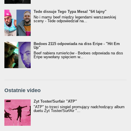
Tede dissuje Tego Typa Mesa! "64 lajny"
No i mamy beef między legendami warszawskiej
sceny - Tede odpowiedział na...
Bedoes 2115 odpowiada na diss Eripe - "Hit Em
Up"
Beef nabiera rumieńców - Bedoes odpowiada na diss
Eripe wywołany spięciem w...
Ostatnie video
Żyt Toster/SurfAir - ATP VIDEO
Żyt Toster/Surfair "ATP"
"ATP" to trzeci singiel promujący nadchodzący album
duetu Żyt Toster/SurfAir "...