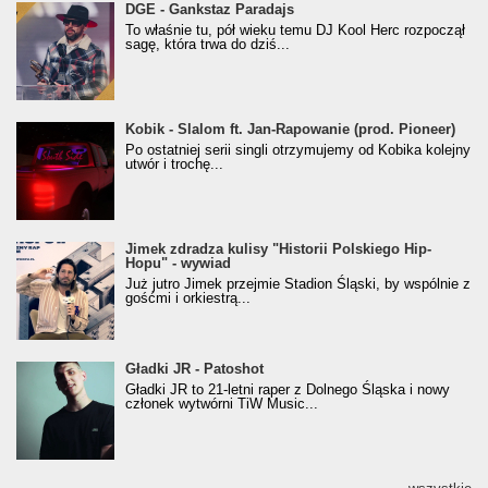
donGURALesko z nagrodą za
DGE - Gankstaz Paradajs
Klasyczny/Trueschoolowy Album Roku
To właśnie tu, pół wieku temu DJ Kool Herc rozpoczął
(Popkillery 2023)
sagę, która trwa do dziś...
Kobik - Slalom ft. Jan-Rapowanie (prod. Pioneer)
Kobik - Slalom ft. Jan-Rapowanie (prod. Pioneer)
[Official Music Visualiser]
Po ostatniej serii singli otrzymujemy od Kobika kolejny
utwór i trochę...
Jimek zdradza kulisy "Historii Polskiego Hip-
Jimek zdradza kulisy "Historii Polskiego Hip-
Hopu" - wywiad
Hopu" - wywiad
Już jutro Jimek przejmie Stadion Śląski, by wspólnie z
gośćmi i orkiestrą...
Gładki JR - Patoshot
Gładki JR - Patoshot
Gładki JR to 21-letni raper z Dolnego Śląska i nowy
członek wytwórni TiW Music...