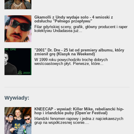
Gkamolli z Undy wydaje solo - 4 wnioski z
odsłuchu "Pełnego przepływu"
Filar gdyńskiej sceny, grafik, główny producent i raper
kolektywu Undadasea już...
"2001" Dr. Dre - 25 lat od premiery albumu, który
zmienił grę (Klasyk na Weekend)
W 1999 roku powychodziło trochę dobrych
westcoastowych płyt. Pierwsze, które...
Wywiady:
KNEECAP - wywiad: Killer Mike, rebeliancki hip-
hop i irlandzkie puby (Open'er Festival)
Irlandzki fenomen rapowy i jedna z najciekawszych
grup na współczesnej scenie....