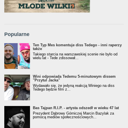
Popularne
Ten Typ Mes komentuje diss Tedego - inni raperzy
także
Takiego starcia na warszawskiej scenie nie było od
wielu lat - Tede zdissował...
Wini odpowiada Tedemu 5-minutowym dissem
"Przytul Jacka"
Wydawało się, że jedyną reakcją Winiego na diss
Tedego będzie film z...
Bas Tajpan R.I.P. - artysta odszedł w wieku 47 lat
Prezydent Dąbrowy Górniczej Marcin Bazylak za
pomocą mediów społecznościowych...