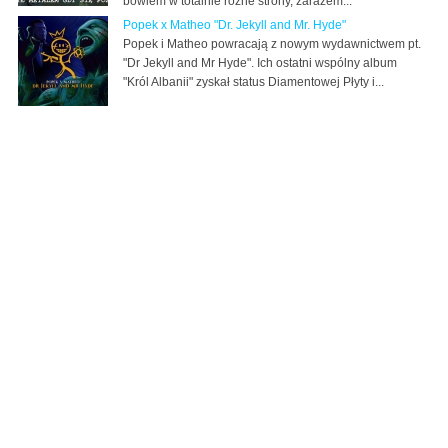
bowiem w totalnie różne strony, zarazem...
Popek x Matheo "Dr. Jekyll and Mr. Hyde"
Popek i Matheo powracają z nowym wydawnictwem pt.
"Dr Jekyll and Mr Hyde". Ich ostatni wspólny album
"Król Albanii" zyskał status Diamentowej Płyty i...