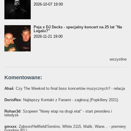
2026-10-07 19:00
Peja x DJ Decks - specjalny koncert na 25 lat "Na
Legalu?"
2026-11-21 19:00
wszystkie
Komentowane:
Ahaś
: Czy The Weeknd to final boss koncertów muzycznych? - relacja
DorisRex
: Najlepszy Kontakt z Fanami - zagłosuj (Popkillery 2021)
Rohan3d
: Szopeen "Nowy etap na drugi etat" - start preorderu i
teledysk
gmxxx
: Żabson/Hellfield/Sentino, White 2115, Malik, Wane... - premiery
tygodnia (PL)