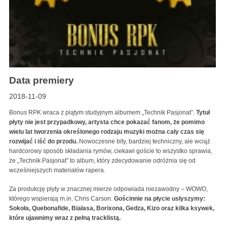
Data premiery
2018-11-09
Bonus RPK wraca z piątym studyjnym albumem „Technik Pasjonat”.
Tytuł
płyty nie jest przypadkowy, artysta chce pokazać fanom, że pomimo
wielu lat tworzenia określonego rodzaju muzyki można cały czas się
rozwijać i iść do przodu.
Nowoczesne bity, bardziej techniczny, ale wciąż
hardcorowy sposób składania rymów, ciekawi goście to wszystko sprawia,
że „Technik Pasjonat” to album, który zdecydowanie odróżnia się od
wcześniejszych materiałów rapera.
Za produkcję płyty w znacznej mierze odpowiada niezawodny – WOWO,
którego wspierają m.in. Chris Carson.
Gościnnie na płycie usłyszymy:
Sokoła, Quebonafide, Białasa, Borixona, Gedza, Kizo oraz kilka ksywek,
które ujawnimy wraz z pełną tracklistą.