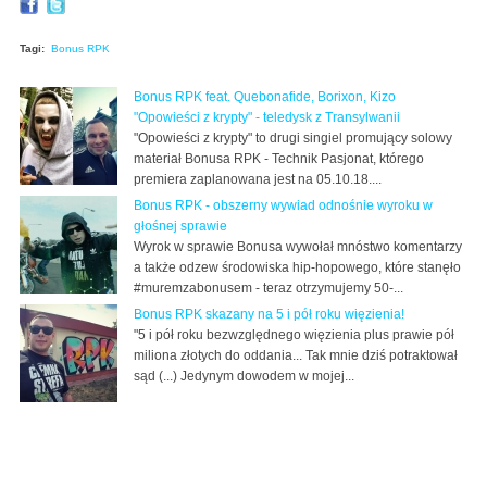
Tagi:
Bonus RPK
Bonus RPK feat. Quebonafide, Borixon, Kizo
"Opowieści z krypty" - teledysk z Transylwanii
"Opowieści z krypty" to drugi singiel promujący solowy
materiał Bonusa RPK - Technik Pasjonat, którego
premiera zaplanowana jest na 05.10.18....
Bonus RPK - obszerny wywiad odnośnie wyroku w
głośnej sprawie
Wyrok w sprawie Bonusa wywołał mnóstwo komentarzy
a także odzew środowiska hip-hopowego, które stanęło
#muremzabonusem - teraz otrzymujemy 50-...
Bonus RPK skazany na 5 i pół roku więzienia!
"5 i pół roku bezwzględnego więzienia plus prawie pół
miliona złotych do oddania... Tak mnie dziś potraktował
sąd (...) Jedynym dowodem w mojej...