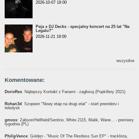
2026-10-07 19:00
Peja x DJ Decks - specjalny koncert na 25 lat "Na
Legalu?"
2026-11-21 19:00
wszystkie
Komentowane:
DorisRex
: Najlepszy Kontakt z Fanami - zagłosuj (Popkillery 2021)
Rohan3d
: Szopeen "Nowy etap na drugi etat" - start preorderu i
teledysk
gmxxx
: Żabson/Hellfield/Sentino, White 2115, Malik, Wane... - premiery
tygodnia (PL)
PhilipVence
: Golden - "Music Of The Restless Sun EP" - tracklista,