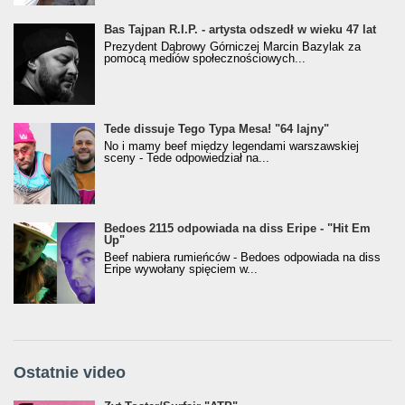
Bas Tajpan R.I.P. - artysta odszedł w wieku 47 lat
Prezydent Dąbrowy Górniczej Marcin Bazylak za
pomocą mediów społecznościowych...
Tede dissuje Tego Typa Mesa! "64 lajny"
No i mamy beef między legendami warszawskiej
sceny - Tede odpowiedział na...
Bedoes 2115 odpowiada na diss Eripe - "Hit Em
Up"
Beef nabiera rumieńców - Bedoes odpowiada na diss
Eripe wywołany spięciem w...
Ostatnie video