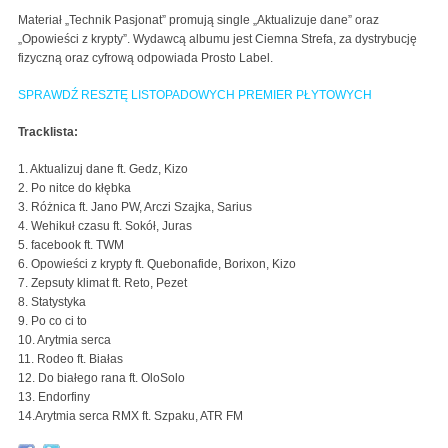
Materiał „Technik Pasjonat” promują single „Aktualizuje dane” oraz
„Opowieści z krypty”. Wydawcą albumu jest Ciemna Strefa, za dystrybucję
fizyczną oraz cyfrową odpowiada Prosto Label.
SPRAWDŹ RESZTĘ LISTOPADOWYCH PREMIER PŁYTOWYCH
Tracklista:
1. Aktualizuj dane ft. Gedz, Kizo
2. Po nitce do kłębka
3. Różnica ft. Jano PW, Arczi Szajka, Sarius
4. Wehikuł czasu ft. Sokół, Juras
5. facebook ft. TWM
6. Opowieści z krypty ft. Quebonafide, Borixon, Kizo
7. Zepsuty klimat ft. Reto, Pezet
8. Statystyka
9. Po co ci to
10. Arytmia serca
11. Rodeo ft. Białas
12. Do białego rana ft. OloSolo
13. Endorfiny
14.Arytmia serca RMX ft. Szpaku, ATR FM