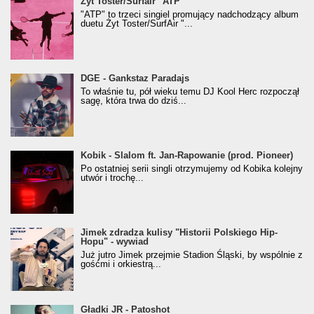
Żyt Toster/SurfAir - ATP VIDEO
Żyt Toster/Surfair "ATP"
"ATP" to trzeci singiel promujący nadchodzący album
duetu Żyt Toster/SurfAir "...
donGURALesko z nagrodą za
DGE - Gankstaz Paradajs
Klasyczny/Trueschoolowy Album Roku
To właśnie tu, pół wieku temu DJ Kool Herc rozpoczął
(Popkillery 2023)
sagę, która trwa do dziś...
Kobik - Slalom ft. Jan-Rapowanie (prod. Pioneer)
Kobik - Slalom ft. Jan-Rapowanie (prod. Pioneer)
[Official Music Visualiser]
Po ostatniej serii singli otrzymujemy od Kobika kolejny
utwór i trochę...
Jimek zdradza kulisy "Historii Polskiego Hip-
Jimek zdradza kulisy "Historii Polskiego Hip-
Hopu" - wywiad
Hopu" - wywiad
Już jutro Jimek przejmie Stadion Śląski, by wspólnie z
gośćmi i orkiestrą...
Gładki JR - Patoshot
Gładki JR - Patoshot