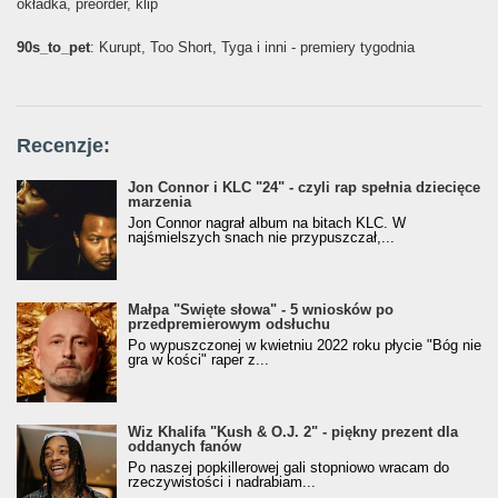
okładka, preorder, klip
90s_to_pet
: Kurupt, Too Short, Tyga i inni - premiery tygodnia
Recenzje:
Jon Connor i KLC "24" - czyli rap spełnia dziecięce
marzenia
Jon Connor nagrał album na bitach KLC. W
najśmielszych snach nie przypuszczał,...
Małpa "Święte słowa" - 5 wniosków po
przedpremierowym odsłuchu
Po wypuszczonej w kwietniu 2022 roku płycie "Bóg nie
gra w kości" raper z...
Wiz Khalifa "Kush & O.J. 2" - piękny prezent dla
oddanych fanów
Po naszej popkillerowej gali stopniowo wracam do
rzeczywistości i nadrabiam...