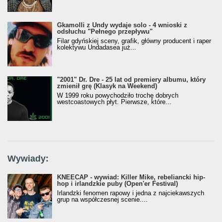
Gkamolli z Undy wydaje solo - 4 wnioski z
odsłuchu "Pełnego przepływu"
Filar gdyńskiej sceny, grafik, główny producent i raper
kolektywu Undadasea już...
"2001" Dr. Dre - 25 lat od premiery albumu, który
zmienił grę (Klasyk na Weekend)
W 1999 roku powychodziło trochę dobrych
westcoastowych płyt. Pierwsze, które...
Wywiady:
KNEECAP - wywiad: Killer Mike, rebeliancki hip-
hop i irlandzkie puby (Open'er Festival)
Irlandzki fenomen rapowy i jedna z najciekawszych
grup na współczesnej scenie....