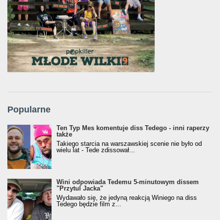
Popularne
Ten Typ Mes komentuje diss Tedego - inni raperzy
także
Takiego starcia na warszawskiej scenie nie było od
wielu lat - Tede zdissował...
Wini odpowiada Tedemu 5-minutowym dissem
"Przytul Jacka"
Wydawało się, że jedyną reakcją Winiego na diss
Tedego będzie film z...