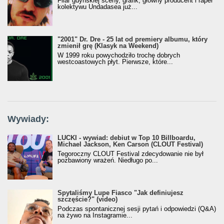
Filar gdyńskiej sceny, grafik, główny producent i raper
kolektywu Undadasea już...
"2001" Dr. Dre - 25 lat od premiery albumu, który
zmienił grę (Klasyk na Weekend)
W 1999 roku powychodziło trochę dobrych
westcoastowych płyt. Pierwsze, które...
Wywiady:
LUCKI - wywiad: debiut w Top 10 Billboardu,
Michael Jackson, Ken Carson (CLOUT Festival)
Tegoroczny CLOUT Festival zdecydowanie nie był
pozbawiony wrażeń. Niedługo po...
Spytaliśmy Lupe Fiasco "Jak definiujesz
szczęście?" (video)
Podczas spontanicznej sesji pytań i odpowiedzi (Q&A)
na żywo na Instagramie...