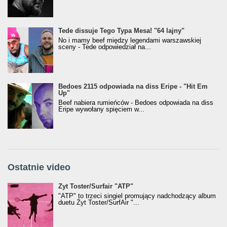
Tede dissuje Tego Typa Mesa! "64 lajny"
No i mamy beef między legendami warszawskiej
sceny - Tede odpowiedział na...
Bedoes 2115 odpowiada na diss Eripe - "Hit Em
Up"
Beef nabiera rumieńców - Bedoes odpowiada na diss
Eripe wywołany spięciem w...
Ostatnie video
Żyt Toster/SurfAir - ATP VIDEO
Żyt Toster/Surfair "ATP"
"ATP" to trzeci singiel promujący nadchodzący album
duetu Żyt Toster/SurfAir "...