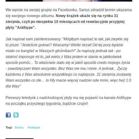
We wpisie na swojej grupie na Facebooku, Sarius zdradził termin ukazania
się swojego nowego albumu.
Nowy krążek ukaże się na rynku 31
sierpnia, czyli po niespełna 10 miesiącach od rewelacyjnie przyjętej
płyty "Antihype".
Jak napisał sam zainteresowany:
"Mógłbym napisać to tak, jak zwykle się
to pisze: "Jesteście gotowi? Wracamy! Wielki strzał! Od tej pory będzie
miało co banglać w Waszych głośnikach!" Ja napiszę jednak tak - po
stokroć imponuje mi to, jak wielu z Was jestem w stanie w jakikolwiek
sposób pomóc... To właściwie stało się w jakiś sposób credo mojego życia
- zawdzięczam Wam wszystko. Bez Was nie ma i mnie. A jednak... Życzę
każdemu z Was absolutnie wszystkiego co najlepsze. 31 sierpnia zostawię
Wam wszystko co złe... to Wy macie więcej nadziei ode mnie, więc hej! 1:0
dla Was"
Pierwszy teledysk z nadchodzącej płyty ma się pojawić na kanale Antihype
na początku przyszłego tygodnia, bądźcie czujni!
Tagi:
Sarius
Antihype