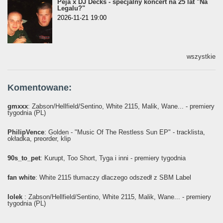
Peja x DJ Decks - specjalny koncert na 25 lat "Na
Legalu?"
2026-11-21 19:00
wszystkie
Komentowane:
gmxxx
: Żabson/Hellfield/Sentino, White 2115, Malik, Wane... - premiery
tygodnia (PL)
PhilipVence
: Golden - "Music Of The Restless Sun EP" - tracklista,
okładka, preorder, klip
90s_to_pet
: Kurupt, Too Short, Tyga i inni - premiery tygodnia
fan white
: White 2115 tłumaczy dlaczego odszedł z SBM Label
lolek
: Żabson/Hellfield/Sentino, White 2115, Malik, Wane... - premiery
tygodnia (PL)