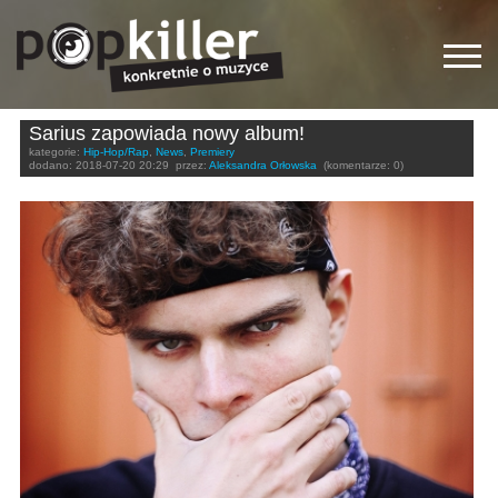
Sarius zapowiada nowy album!
kategorie:
Hip-Hop/Rap
,
News
,
Premiery
dodano:
2018-07-20 20:29
przez:
Aleksandra Orłowska
(komentarze: 0)