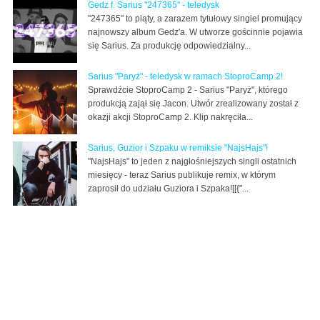
Gedz f. Sarius "247365" - teledysk
"247365" to piąty, a zarazem tytułowy singiel promujący
najnowszy album Gedz'a. W utworze gościnnie pojawia
się Sarius. Za produkcję odpowiedzialny...
Sarius "Paryż" - teledysk w ramach StoproCamp 2!
Sprawdźcie StoproCamp 2 - Sarius "Paryż", którego
produkcją zajął się Jacon. Utwór zrealizowany został z
okazji akcji StoproCamp 2. Klip nakręciła...
Sarius, Guzior i Szpaku w remiksie "NajsHajs"!
"NajsHajs" to jeden z najgłośniejszych singli ostatnich
miesięcy - teraz Sarius publikuje remix, w którym
zaprosił do udziału Guziora i Szpaka![[{"...