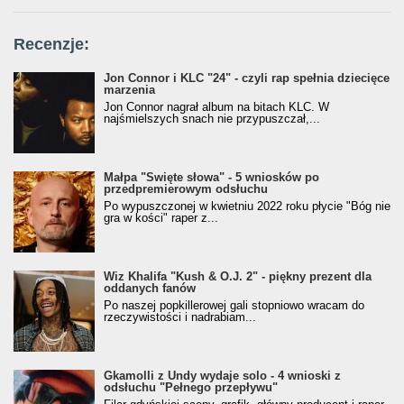
Recenzje:
Jon Connor i KLC "24" - czyli rap spełnia dziecięce
marzenia
Jon Connor nagrał album na bitach KLC. W
najśmielszych snach nie przypuszczał,...
Małpa "Święte słowa" - 5 wniosków po
przedpremierowym odsłuchu
Po wypuszczonej w kwietniu 2022 roku płycie "Bóg nie
gra w kości" raper z...
Wiz Khalifa "Kush & O.J. 2" - piękny prezent dla
oddanych fanów
Po naszej popkillerowej gali stopniowo wracam do
rzeczywistości i nadrabiam...
Gkamolli z Undy wydaje solo - 4 wnioski z
odsłuchu "Pełnego przepływu"