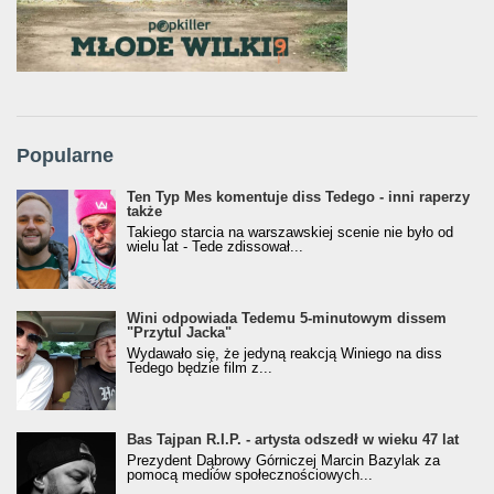
Popularne
Ten Typ Mes komentuje diss Tedego - inni raperzy
także
Takiego starcia na warszawskiej scenie nie było od
wielu lat - Tede zdissował...
Wini odpowiada Tedemu 5-minutowym dissem
"Przytul Jacka"
Wydawało się, że jedyną reakcją Winiego na diss
Tedego będzie film z...
Bas Tajpan R.I.P. - artysta odszedł w wieku 47 lat
Prezydent Dąbrowy Górniczej Marcin Bazylak za
pomocą mediów społecznościowych...