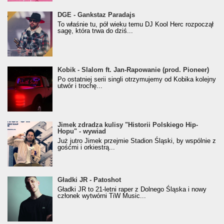
donGURALesko z nagrodą za
DGE - Gankstaz Paradajs
Klasyczny/Trueschoolowy Album Roku
To właśnie tu, pół wieku temu DJ Kool Herc rozpoczął
(Popkillery 2023)
sagę, która trwa do dziś...
Kobik - Slalom ft. Jan-Rapowanie (prod. Pioneer)
Kobik - Slalom ft. Jan-Rapowanie (prod. Pioneer)
[Official Music Visualiser]
Po ostatniej serii singli otrzymujemy od Kobika kolejny
utwór i trochę...
Jimek zdradza kulisy "Historii Polskiego Hip-
Jimek zdradza kulisy "Historii Polskiego Hip-
Hopu" - wywiad
Hopu" - wywiad
Już jutro Jimek przejmie Stadion Śląski, by wspólnie z
gośćmi i orkiestrą...
Gładki JR - Patoshot
Gładki JR - Patoshot
Gładki JR to 21-letni raper z Dolnego Śląska i nowy
członek wytwórni TiW Music...