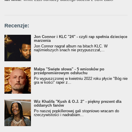
Recenzje:
Jon Connor i KLC "24" - czyli rap spełnia dziecięce
marzenia
Jon Connor nagrał album na bitach KLC. W
najśmielszych snach nie przypuszczał,...
Małpa "Święte słowa" - 5 wniosków po
przedpremierowym odsłuchu
Po wypuszczonej w kwietniu 2022 roku płycie "Bóg nie
gra w kości" raper z...
Wiz Khalifa "Kush & O.J. 2" - piękny prezent dla
oddanych fanów
Po naszej popkillerowej gali stopniowo wracam do
rzeczywistości i nadrabiam...