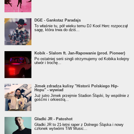
donGURALesko z nagrodą za
DGE - Gankstaz Paradajs
Klasyczny/Trueschoolowy Album Roku
To właśnie tu, pół wieku temu DJ Kool Herc rozpoczął
(Popkillery 2023)
sagę, która trwa do dziś...
Kobik - Slalom ft. Jan-Rapowanie (prod. Pioneer)
Kobik - Slalom ft. Jan-Rapowanie (prod. Pioneer)
[Official Music Visualiser]
Po ostatniej serii singli otrzymujemy od Kobika kolejny
utwór i trochę...
Jimek zdradza kulisy "Historii Polskiego Hip-
Jimek zdradza kulisy "Historii Polskiego Hip-
Hopu" - wywiad
Hopu" - wywiad
Już jutro Jimek przejmie Stadion Śląski, by wspólnie z
gośćmi i orkiestrą...
Gładki JR - Patoshot
Gładki JR - Patoshot
Gładki JR to 21-letni raper z Dolnego Śląska i nowy
członek wytwórni TiW Music...