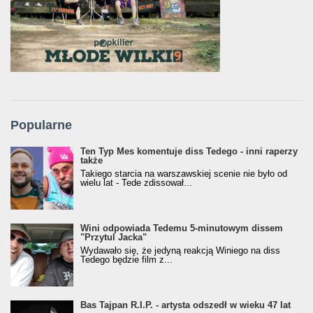
Popularne
Ten Typ Mes komentuje diss Tedego - inni raperzy
także
Takiego starcia na warszawskiej scenie nie było od
wielu lat - Tede zdissował...
Wini odpowiada Tedemu 5-minutowym dissem
"Przytul Jacka"
Wydawało się, że jedyną reakcją Winiego na diss
Tedego będzie film z...
Bas Tajpan R.I.P. - artysta odszedł w wieku 47 lat