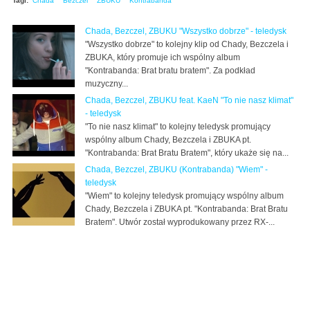
Tagi:
Chada
Bezczel
ZBUKU
Kontrabanda
Chada, Bezczel, ZBUKU "Wszystko dobrze" - teledysk
"Wszystko dobrze" to kolejny klip od Chady, Bezczela i
ZBUKA, który promuje ich wspólny album
"Kontrabanda: Brat bratu bratem". Za podkład
muzyczny...
Chada, Bezczel, ZBUKU feat. KaeN "To nie nasz klimat"
- teledysk
"To nie nasz klimat" to kolejny teledysk promujący
wspólny album Chady, Bezczela i ZBUKA pt.
"Kontrabanda: Brat Bratu Bratem", który ukaże się na...
Chada, Bezczel, ZBUKU (Kontrabanda) "Wiem" -
teledysk
"Wiem" to kolejny teledysk promujący wspólny album
Chady, Bezczela i ZBUKA pt. "Kontrabanda: Brat Bratu
Bratem". Utwór został wyprodukowany przez RX-...