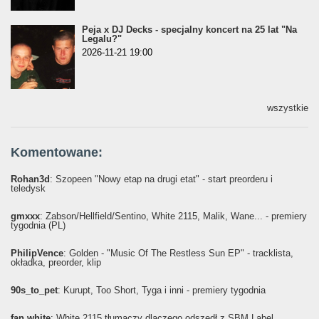
Peja x DJ Decks - specjalny koncert na 25 lat "Na
Legalu?"
2026-11-21 19:00
wszystkie
Komentowane:
Rohan3d
: Szopeen "Nowy etap na drugi etat" - start preorderu i
teledysk
gmxxx
: Żabson/Hellfield/Sentino, White 2115, Malik, Wane... - premiery
tygodnia (PL)
PhilipVence
: Golden - "Music Of The Restless Sun EP" - tracklista,
okładka, preorder, klip
90s_to_pet
: Kurupt, Too Short, Tyga i inni - premiery tygodnia
fan white
: White 2115 tłumaczy dlaczego odszedł z SBM Label