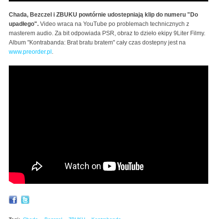
Chada, Bezczel i ZBUKU powtórnie udostepniają klip do numeru "Do
upadłego".
Video wraca na YouTube po problemach technicznych z
masterem audio. Za bit odpowiada PSR, obraz to dzieło ekipy 9Liter Filmy.
Album "Kontrabanda: Brat bratu bratem" cały czas dostepny jest na
www.preorder.pl
.