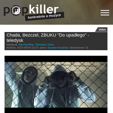
video
Chada, Bezczel, ZBUKU "Do upadłego" -
teledysk
kategorie:
Hip-Hop/Rap
,
Teledyski
,
Video
dodano:
2015-08-04 13:23
przez:
Krystian Krupiński
(komentarze: 0)