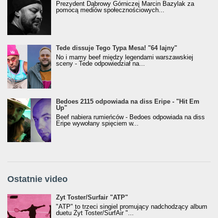
Prezydent Dąbrowy Górniczej Marcin Bazylak za
pomocą mediów społecznościowych...
Tede dissuje Tego Typa Mesa! "64 lajny"
No i mamy beef między legendami warszawskiej
sceny - Tede odpowiedział na...
Bedoes 2115 odpowiada na diss Eripe - "Hit Em
Up"
Beef nabiera rumieńców - Bedoes odpowiada na diss
Eripe wywołany spięciem w...
Ostatnie video
Żyt Toster/SurfAir - ATP VIDEO
Żyt Toster/Surfair "ATP"
"ATP" to trzeci singiel promujący nadchodzący album
duetu Żyt Toster/SurfAir "...