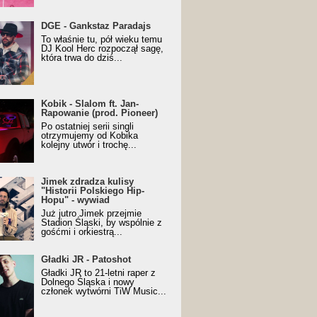
URALesko z nagrodą za
DGE - Gankstaz Paradajs
yczny/Trueschoolowy
To właśnie tu, pół wieku temu
m Roku (Popkillery 2023)
DJ Kool Herc rozpoczął sagę,
która trwa do dziś...
 - Slalom ft. Jan-
Kobik - Slalom ft. Jan-
wanie (prod. Pioneer)
Rapowanie (prod. Pioneer)
cial Music Visualiser]
Po ostatniej serii singli
otrzymujemy od Kobika
kolejny utwór i trochę...
k zdradza kulisy "Historii
Jimek zdradza kulisy
kiego Hip-Hopu" - wywiad
"Historii Polskiego Hip-
Hopu" - wywiad
Już jutro Jimek przejmie
Stadion Śląski, by wspólnie z
gośćmi i orkiestrą...
ki JR - Patoshot
Gładki JR - Patoshot
Gładki JR to 21-letni raper z
Dolnego Śląska i nowy
członek wytwórni TiW Music...