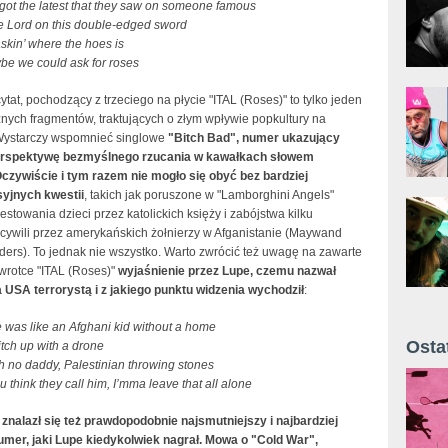
’t got the latest that they saw on someone famous
he Lord on this double-edged sword
askin’ where the hoes is
e we could ask for roses
tat, pochodzący z trzeciego na płycie "ITAL (Roses)" to tylko jeden
nych fragmentów, traktujących o złym wpływie popkultury na
Wystarczy wspomnieć singlowe
"Bitch Bad"
, numer ukazujący
erspektywę bezmyślnego rzucania w kawałkach słowem
czywiście i tym razem nie mogło się obyć bez bardziej
yjnych kwestii
, takich jak poruszone w "Lamborghini Angels"
stowania dzieci przez katolickich księży i zabójstwa kilku
 cywili przez amerykańskich żołnierzy w Afganistanie (Maywand
rders). To jednak nie wszystko. Warto zwrócić też uwagę na zawarte
zwrotce "ITAL (Roses)"
wyjaśnienie przez Lupe, czemu nazwał
 USA terrorystą i z jakiego punktu widzenia wychodził
:
 was like an Afghani kid without a home
Osta
itch up with a drone
th no daddy, Palestinian throwing stones
Żyt 
u think they call him, I’mma leave that all alone
znalazł się też prawdopodobnie najsmutniejszy i najbardziej
umer, jaki Lupe kiedykolwiek nagrał. Mowa o "Cold War",