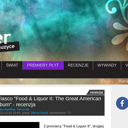
Przejdź do treści
ŚWIAT
PREMIERY PŁYT
RECENZJE
WYWIADY
V
Submenu
O nas
Patro
recenzja
iasco "Food & Liquor II: The Great American
bum" - recenzja
Hip-Hop/Rap
,
Recenzje
12-12-14 16:00
przez:
Marcin Natali
(komentarze: 7)
Z premierą "Food & Liquor II", drugiej