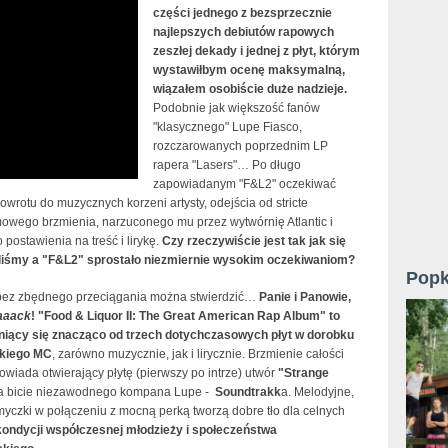
części jednego z bezsprzecznie
najlepszych debiutów rapowych
zeszłej dekady i jednej z płyt, którym
wystawiłbym ocenę maksymalną,
wiązałem osobiście duże nadzieje.
Podobnie jak większość fanów
"klasycznego" Lupe Fiasco,
rozczarowanych poprzednim LP
rapera "Lasers"… Po długo
zapowiadanym "F&L2" oczekiwać
wrotu do muzycznych korzeni artysty, odejścia od stricte
owego brzmienia, narzuconego mu przez wytwórnię Atlantic i
ostawienia na treść i lirykę.
Czy rzeczywiście jest tak jak się
liśmy a "F&L2" sprostało niezmiernie wysokim oczekiwaniom?
Popk
bez zbędnego przeciągania można stwierdzić…
Panie i Panowie,
aaack
! "Food & Liquor II: The Great American Rap Album" to
niący się znacząco od trzech dotychczasowych płyt w dorobku
kiego MC
, zarówno muzycznie, jak i lirycznie. Brzmienie całości
wiada otwierający płytę (pierwszy po intrze) utwór
"Strange
a bicie niezawodnego kompana Lupe -
Soundtrakk
a. Melodyjne,
myczki w połączeniu z mocną perką tworzą dobre tło dla celnych
ondycji współczesnej młodzieży i społeczeństwa