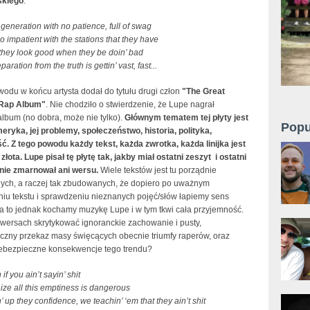
kiego
.
generation with no patience, full of swag
o impatient with the stations that they have
they look good when they be doin’ bad
aration from the truth is gettin’ vast, fast...
odu w końcu artysta dodał do tytułu drugi człon
"The Great
Rap Album"
. Nie chodziło o stwierdzenie, że Lupe nagrał
lbum (no dobra, może nie tylko).
Głównym tematem tej płyty jest
Popu
eryka, jej problemy, społeczeństwo, historia, polityka,
ć. Z tego powodu każdy tekst, każda zwrotka, każda linijka jest
złota. Lupe pisał tę płytę tak, jakby miał ostatni zeszyt i ostatni
 nie zmarnował ani wersu.
Wiele tekstów jest tu porządnie
ch, a raczej tak zbudowanych, że dopiero po uważnym
niu tekstu i sprawdzeniu nieznanych pojęć/słów łapiemy sens
a to jednak kochamy muzykę Lupe i w tym tkwi cała przyjemność.
 wersach skrytykować ignoranckie zachowanie i pusty,
yczny przekaz masy święcących obecnie triumfy raperów, oraz
ebezpieczne konsekwencje tego trendu?
n if you ain’t sayin’ shit
ze all this emptiness is dangerous
n’ up they confidence, we teachin’ ‘em that they ain’t shit