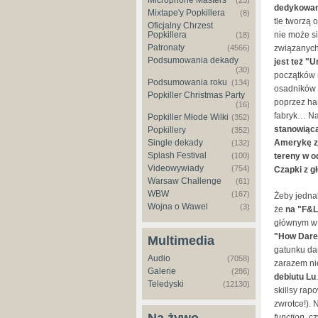
Microphone Masters
(23)
dedykowany
Mixtape'y Popkillera
(8)
tle tworzą 
Oficjalny Chrzest
Popkillera
nie może s
(18)
Patronaty
(4566)
związanyc
Podsumowania dekady
jest też
"Un
(30)
początków 
Podsumowania roku
(134)
osadników 
Popkiller Christmas Party
poprzez ha
(16)
fabryk… Na
Popkiller Młode Wilki
(352)
stanowiąca
Popkillery
(352)
Single dekady
Amerykę z
(132)
Splash Festival
(100)
tereny w o
Videowywiady
(754)
Czapki z g
Warsaw Challenge
(61)
WBW
(167)
Żeby jednak
Wojna o Wawel
(3)
że
na "F&L2
głównym w 
"How Dare
Multimedia
gatunku dam
Audio
(7058)
zarazem ni
Galerie
(286)
debiutu Lu
.
Teledyski
(12130)
skillsy rap
zwrotce!). 
function
, cz