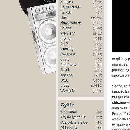
Klasyka
(2394)
Komentarze
(158)
Książki
(19)
News
(24163)
Nowe twarze
(2505)
Polska
(7044)
Premiery
(4411)
Profile
(234)
R.I.P.
(235)
Rankingi
(168)
Recenzje
(1314)
mogliśmy po
Sport
(80)
mainstream
Streetwear
(17)
Świat
ponownego p
(571)
Top listy
(263)
spodziewa
USA
(2280)
Video
(10363)
Sądzę, że 
Wywiady
(1099)
Lupe is ba
krążek róż
chicagows
Cykle
dobrze zapo
5 punktów
(14)
Fruition"
n
Artysta tygodnia
(149)
wzniosłe s
Czarodzieje z Oz
(28)
wersów o k
Didaskalia
(14)