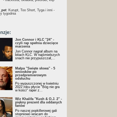
_pet
: Kurupt, Too Short, Tyga i inni -
ry tygodnia
nzje:
Jon Connor i KLC "24" -
czyli rap spełnia dziecięce
marzenia
Jon Connor nagrał album na
bitach KLC. W najśmielszych
snach nie przypuszczał,...
Małpa "Święte słowa" - 5
wniosków po
przedpremierowym
odsłuchu
Po wypuszczonej w kwietniu
2022 roku płycie "Bóg nie gra
w kości" raper z...
Wiz Khalifa "Kush & O.J. 2" -
piękny prezent dla oddanych
fanów
Po naszej popkillerowej gali
stopniowo wracam do