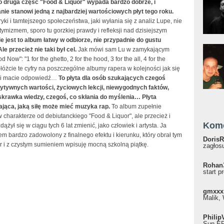
 druga część "Food & Liquor" wypada bardzo dobrze, i
ie stanowi jedną z najbardziej wartościowych płyt tego roku.
ki i tamtejszego społeczeństwa, jaki wyłania się z analiz Lupe, nie
mizmem, sporo tu gorzkiej prawdy i refleksji nad dzisiejszym
ie jest to album łatwy w odbiorze, nie przypadnie do gustu
e przecież nie taki był cel.
Jak mówi sam Lu w zamykającym
 Now": "1 for the ghetto, 2 for the hood, 3 for the all, 4 for the
łóżcie te cyfry na poszczególne albumy rapera w kolejności jak się
 i macie odpowiedź…
To płyta dla osób szukających czegoś
zytywnych wartości, życiowych lekcji, niewygodnych faktów,
skrawka wiedzy, czegoś, co skłania do myślenia…
Płyta
jąca, jaką siłę może mieć muzyka rap.
To album zupełnie
charakterze od debiutanckiego "Food & Liquor", ale przecież i
Kom
ążył się w ciągu tych 6 lat zmienić, jako człowiek i artysta. Ja
em bardzo zadowolony z finalnego efektu i kierunku, który obrał tym
DorisR
r i z czystym sumieniem wpisuję mocną szkolną piątkę.
zagłosu
Rohan
start p
gmxxx
Malik, 
Philip
Sun EP"