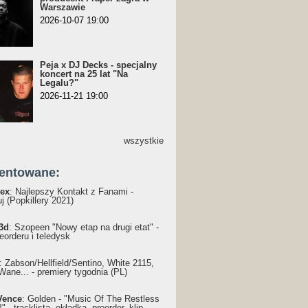
Warszawie
2026-10-07 19:00
Peja x DJ Decks - specjalny
koncert na 25 lat "Na
Legalu?"
2026-11-21 19:00
wszystkie
entowane:
ex
: Najlepszy Kontakt z Fanami -
j (Popkillery 2021)
3d
: Szopeen "Nowy etap na drugi etat" -
reorderu i teledysk
: Żabson/Hellfield/Sentino, White 2115,
Wane... - premiery tygodnia (PL)
Vence
: Golden - "Music Of The Restless
 - tracklista, okładka, preorder, klip