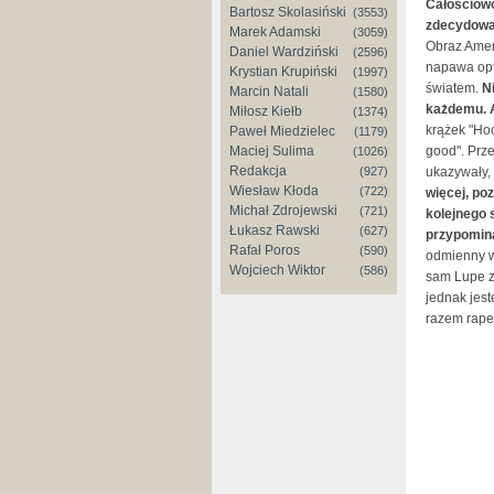
Całościowo
Bartosz Skolasiński
(3553)
zdecydowan
Marek Adamski
(3059)
Obraz Amery
Daniel Wardziński
(2596)
napawa opty
Krystian Krupiński
(1997)
światem.
N
Marcin Natali
(1580)
każdemu. Al
Miłosz Kiełb
(1374)
krążek "Hood
Paweł Miedzielec
(1179)
Maciej Sulima
good".
Prze
(1026)
Redakcja
(927)
ukazywały,
Wiesław Kłoda
(722)
więcej, po
Michał Zdrojewski
(721)
kolejnego 
Łukasz Rawski
(627)
przypomina
Rafał Poros
(590)
odmienny w 
Wojciech Wiktor
(586)
sam Lupe zd
jednak jest
razem rape