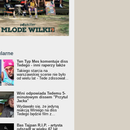
larne
Ten Typ Mes komentuje diss
Tedego - inni raperzy także
Takiego starcia na
warszawskiej scenie nie było
od wielu lat - Tede zdissował...
Wini odpowiada Tedemu 5-
minutowym dissem "Przytul
Jacka"
Wydawało się, że jedyną
reakcją Winiego na diss
Tedego będzie film z...
Bas Tajpan R.I.P. - artysta
odszedł w wieku 47 lat