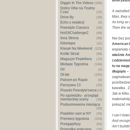
amerykańs
Diggin In The Videos
(269)
Dobry Vibe na Trudny
A swindled 
Czas
(22)
Man, they s
Drive By
(28)
As long as 
Echo z redakcji
(5)
Freestyle Classics
Then the sep
(29)
Hot16Challenge2
(89)
Inna Strona
(58)
Nie bez pow
Killertape
(11)
American 
Klasyk Na Weekend
(123)
wspaniały a
Krótki Strzał
(56)
właśnie Am
Magazyn Popkillera
(13)
codziennoś
Mixtape Tygodnia
(146)
tu na wagę 
Oi!
(2)
długopis –
Ot tak
(225)
zagmatwany
Palcem po Rapie
(6)
prześledze
Parszywa 13
(25)
kawałka.
Z
Pisanki Freestyle'owca
(10)
Jak w kilku
Po sąsiedzku - przegląd
materialist
niemieckiej sceny
(16)
Podsumowania miesiąca
pokazać ni
(50)
Popkiller sam w NY
(26)
I can’t liste
Premiery tygodnia
(333)
And recogni
Przegapifszy
(63)
Ain’t buildi
Przesyłka polecana
(18)