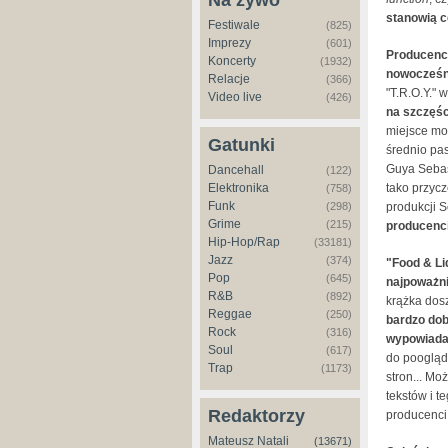
Na żywo
stanowią c
Festiwale
(825)
Imprezy
(601)
Producenck
Koncerty
(1932)
nowocześni
Relacje
(366)
"T.R.O.Y." 
Video live
(426)
na szczęśc
miejsce mo
Gatunki
średnio pa
Guya Sebast
Dancehall
(122)
Elektronika
tako przycz
(758)
Funk
(298)
produkcji 
Grime
(215)
producenci 
Hip-Hop/Rap
(33181)
Jazz
(374)
"Food & Li
Pop
(645)
najpoważni
R&B
(892)
krążka dos
Reggae
(250)
bardzo dob
Rock
(316)
wypowiada
Soul
(617)
do poogląd
Trap
(1173)
stron... Mo
tekstów i 
Redaktorzy
producenc
Mateusz Natali
(13671)