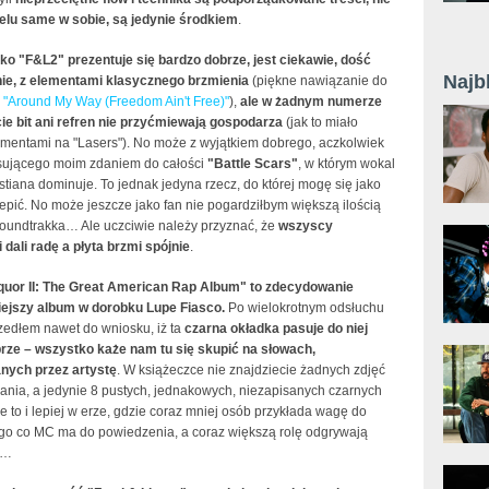
elu same w sobie, są jedynie środkiem
.
o "F&L2" prezentuje się bardzo dobrze, jest ciekawie, dość
Najb
e, z elementami klasycznego brzmienia
(piękne nawiązanie do
w
"Around My Way (Freedom Ain't Free)"
),
ale w żadnym numerze
ie bit ani refren nie przyćmiewają gospodarza
(jak to miało
mentami na "Lasers"). No może z wyjątkiem dobrego, aczkolwiek
sującego moim zdaniem do całości
"Battle Scars"
, w którym wokal
iana dominuje. To jednak jedyna rzecz, do której mogę się jako
epić. No może jeszcze jako fan nie pogardziłbym większą ilością
Soundtrakka… Ale uczciwie należy przyznać, że
wszyscy
dali radę a płyta brzmi spójnie
.
quor II: The Great American Rap Album" to zdecydowanie
ejszy album w dorobku Lupe Fiasco.
Po wielokrotnym odsłuchu
zedłem nawet do wniosku, iż ta
czarna okładka pasuje do niej
rze – wszystko każe nam tu się skupić na słowach,
nych przez artystę
. W książeczce nie znajdziecie żadnych zdjęć
ania, a jedynie 8 pustych, jednakowych, niezapisanych czarnych
że to i lepiej w erze, gdzie coraz mniej osób przykłada wagę do
tego co MC ma do powiedzenia, a coraz większą rolę odgrywają
i…