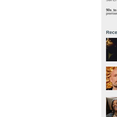
90s_to
premie
Rece