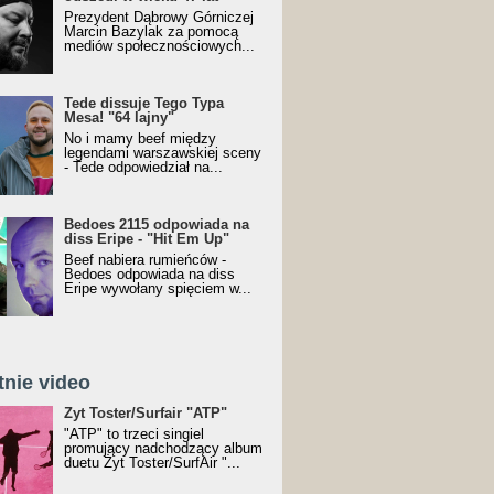
Prezydent Dąbrowy Górniczej
Marcin Bazylak za pomocą
mediów społecznościowych...
Tede dissuje Tego Typa
Mesa! "64 lajny"
No i mamy beef między
legendami warszawskiej sceny
- Tede odpowiedział na...
Bedoes 2115 odpowiada na
diss Eripe - "Hit Em Up"
Beef nabiera rumieńców -
Bedoes odpowiada na diss
Eripe wywołany spięciem w...
tnie video
Toster/SurfAir - ATP VIDEO
Żyt Toster/Surfair "ATP"
"ATP" to trzeci singiel
promujący nadchodzący album
duetu Żyt Toster/SurfAir "...