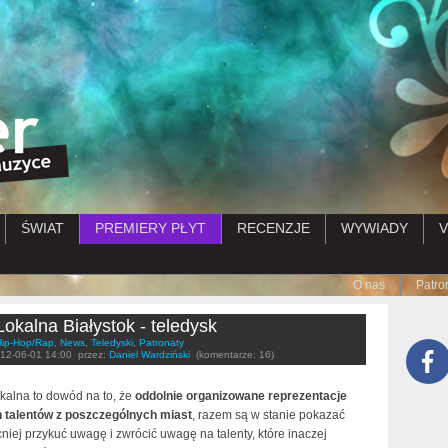
Przejdź do treści
ŚWIAT
PREMIERY PŁYT
RECENZJE
WYWIADY
V
Submenu
O nas
Patro
Lokalna Białystok - teledysk
Hip-Hop/Rap
,
News
,
Teledyski
,
Patronaty
12-06-01 14:00
przez:
Daniel Wardziński
(komentarze: 16)
kalna to dowód na to, że
oddolnie organizowane reprezentacje
 talentów z poszczególnych miast
, razem są w stanie pokazać
niej przykuć uwagę i zwrócić uwagę na talenty, które inaczej