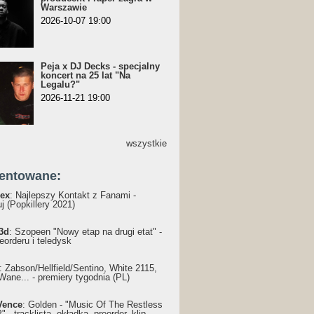
Warszawie
2026-10-07 19:00
Peja x DJ Decks - specjalny
koncert na 25 lat "Na
Legalu?"
2026-11-21 19:00
wszystkie
entowane:
ex
: Najlepszy Kontakt z Fanami -
j (Popkillery 2021)
3d
: Szopeen "Nowy etap na drugi etat" -
reorderu i teledysk
: Żabson/Hellfield/Sentino, White 2115,
Wane... - premiery tygodnia (PL)
Vence
: Golden - "Music Of The Restless
 - tracklista, okładka, preorder, klip