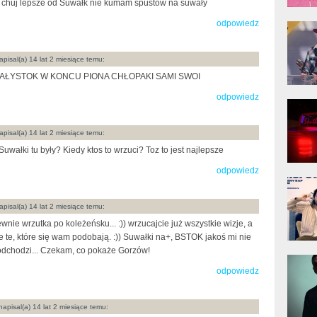
chuj lepsze od Suwałk nie kumam spustow na suwały
odpowiedz
donG
Klas
Albu
pisal(a) 14 lat 2 miesiące temu:
IAŁYSTOK W KONCU PIONA CHŁOPAKI SAMI SWOI
odpowiedz
Kobik
Rapo
[Offi
pisal(a) 14 lat 2 miesiące temu:
Suwałki tu były? Kiedy ktos to wrzuci? Toz to jest najlepsze
odpowiedz
Jime
Pols
pisal(a) 14 lat 2 miesiące temu:
wnie wrzutka po koleżeńsku... :)) wrzucajcie już wszystkie wizje, a
e te, które się wam podobają. :)) Suwałki na+, BSTOK jakoś mi nie
dchodzi... Czekam, co pokaże Gorzów!
Gład
odpowiedz
apisal(a) 14 lat 2 miesiące temu: