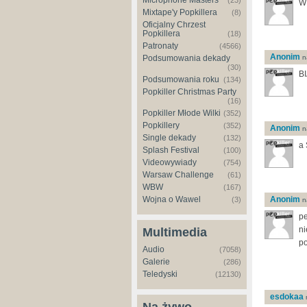
Microphone Masters
(23)
W 
Mixtape'y Popkillera
(8)
Oficjalny Chrzest
Popkillera
(18)
Patronaty
(4566)
Anonim
Podsumowania dekady
na
(30)
B
Podsumowania roku
(134)
Popkiller Christmas Party
(16)
Popkiller Młode Wilki
(352)
Popkillery
(352)
Anonim
na
Single dekady
(132)
a 
Splash Festival
(100)
Videowywiady
(754)
Warsaw Challenge
(61)
WBW
(167)
Wojna o Wawel
Anonim
(3)
na
pe
ni
Multimedia
po
Audio
(7058)
Galerie
(286)
Teledyski
(12130)
esdokaa
n