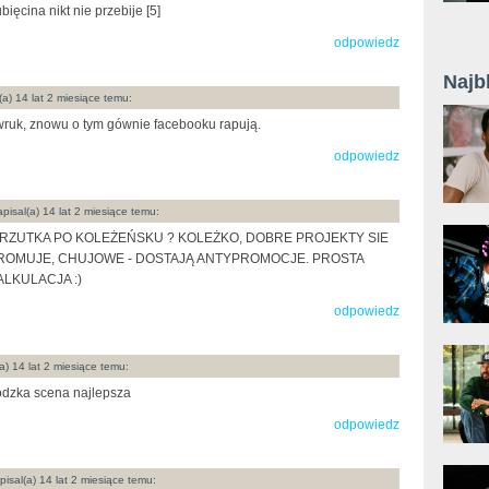
bięcina nikt nie przebije [5]
odpowiedz
Najb
(a) 14 lat 2 miesiące temu:
ruk, znowu o tym gównie facebooku rapują.
odpowiedz
pisal(a) 14 lat 2 miesiące temu:
RZUTKA PO KOLEŻEŃSKU ? KOLEŻKO, DOBRE PROJEKTY SIE
ROMUJE, CHUJOWE - DOSTAJĄ ANTYPROMOCJE. PROSTA
ALKULACJA :)
odpowiedz
a) 14 lat 2 miesiące temu:
dzka scena najlepsza
odpowiedz
isal(a) 14 lat 2 miesiące temu: