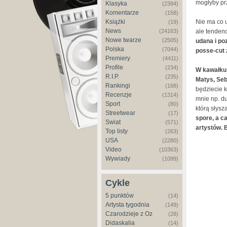
mogłyby pr
Klasyka
(2394)
Komentarze
(158)
Książki
Nie ma co u
(19)
News
(24163)
ale tenden
Nowe twarze
(2505)
udana i p
Polska
(7044)
posse-cut 
Premiery
(4411)
Profile
(234)
W kawałku i
R.I.P.
(235)
Matys, Seb
Rankingi
(168)
będziecie k
Recenzje
(1314)
mnie np. du
Sport
(80)
którą słysz
Streetwear
(17)
spore, a c
Świat
(571)
artystów.
Top listy
(263)
USA
(2280)
Video
(10363)
Wywiady
(1099)
Cykle
5 punktów
(14)
Artysta tygodnia
(149)
Czarodzieje z Oz
(28)
Didaskalia
(14)