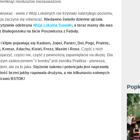
zemknąć niesłusznie niezauważone.
krywać - wiele z Wizji Lokalnych nie trzymało należytego poziomu,
cja zaczyna się odwracać.
Niedawno światło dzienne ujrzała
ozytywnie odebrana
Wizja Lokalna Suwałki
, a teraz mamy dla was
z Białegostoku na bicie Poszwixxxa z Fabuły.
 klipie pojawiają się Kadoen, Jopel, Panerr, Del, Pogz, Praktis,
, Komar, Adachu, Kisiel, Fresz, Maxim i Rose.
Część z nich
ojarzyć, części nie, część z pewnością zapamiętacie na dłużej. Dla
żym zaskoczeniem "z bomby" jest zwrotka Praktisa - pierwsza,
ałem, ale za to jaka.
Stężenie talentu i potencjału jest naprawdę
ałość brzmi jakby rapowała drużyna, a nie kilkunastu solowych
 Brawo BSTOK!
Popk