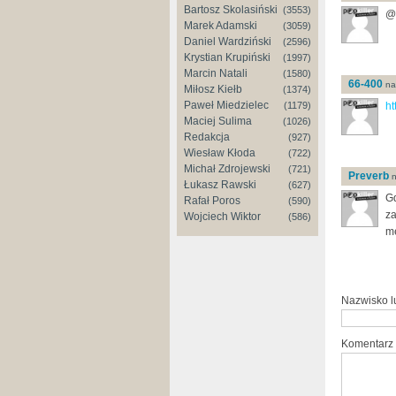
Bartosz Skolasiński
(3553)
@m
Marek Adamski
(3059)
Daniel Wardziński
(2596)
Krystian Krupiński
(1997)
Marcin Natali
(1580)
66-400
nap
Miłosz Kiełb
(1374)
Paweł Miedzielec
(1179)
h
Maciej Sulima
(1026)
Redakcja
(927)
Wiesław Kłoda
(722)
Michał Zdrojewski
(721)
Preverb
n
Łukasz Rawski
(627)
Gd
Rafał Poros
(590)
za
Wojciech Wiktor
(586)
me
Nazwisko 
Komentarz