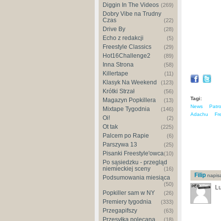
Diggin In The Videos
(269)
Dobry Vibe na Trudny
Czas
(22)
Drive By
(28)
Echo z redakcji
(5)
Freestyle Classics
(29)
Hot16Challenge2
(89)
Inna Strona
(58)
Killertape
(11)
Klasyk Na Weekend
(123)
Krótki Strzał
(56)
Tagi:
Magazyn Popkillera
(13)
News
Patr
Mixtape Tygodnia
(146)
Adachu
Fr
Oi!
(2)
Ot tak
(225)
Palcem po Rapie
(6)
Parszywa 13
(25)
Pisanki Freestyle'owca
(10)
Po sąsiedzku - przegląd
niemieckiej sceny
(16)
Filip
napisa
Podsumowania miesiąca
(50)
Lu
Popkiller sam w NY
(26)
Premiery tygodnia
(333)
Przegapifszy
(63)
Przesyłka polecana
(18)