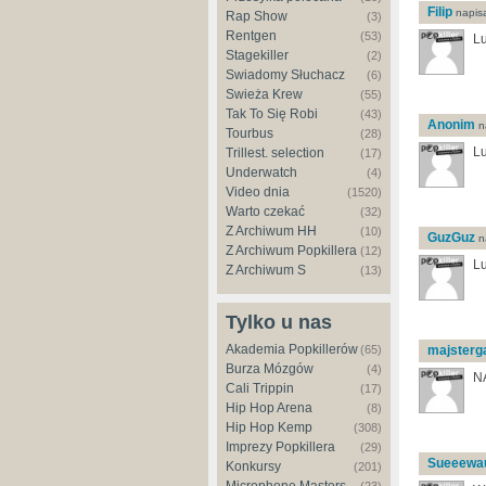
Filip
napisa
Rap Show
(3)
Rentgen
(53)
Lu
Stagekiller
(2)
Świadomy Słuchacz
(6)
Świeża Krew
(55)
Tak To Się Robi
(43)
Anonim
na
Tourbus
(28)
Lu
Trillest. selection
(17)
Underwatch
(4)
Video dnia
(1520)
Warto czekać
(32)
Z Archiwum HH
(10)
GuzGuz
na
Z Archiwum Popkillera
(12)
Lu
Z Archiwum S
(13)
Tylko u nas
Akademia Popkillerów
(65)
majsterg
Burza Mózgów
(4)
N
Cali Trippin
(17)
Hip Hop Arena
(8)
Hip Hop Kemp
(308)
Imprezy Popkillera
(29)
Sueeewa
Konkursy
(201)