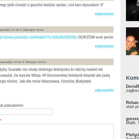
gr jeśłi chodzi o gorzów bedzie spoko. coś tam słyszałem :P
odpowiedz
isal(a) 14 lat 2 miesiące temu:
ttp://www.youtube.com/watch?v=d3sd03GK5bc
GORZÓW ecie pecie
odpowiedz
apisal(a) 14 lat 2 miesiące temu:
yby Suwałki nie miały dobrego teledysku to nikt by nawet nie
uważył, że wyszła Wizja. W Gorzowskiej teledysk kiepski ale jadą
Kom
ga równo. Jak dla mnie Warszawa, Gorzów, Białystok.
DorisR
odpowiedz
zagłosu
Rohan
lub pseudonim
start p
gmxxx
*
Malik, 
Philip
Sun EP"