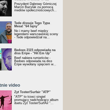
Prezydent Dąbrowy Górniczej
Marcin Bazylak za pomocą
mediów społecznościowych...
Tede dissuje Tego Typa
Mesa! "64 lajny"
No i mamy beef między
legendami warszawskiej sceny
- Tede odpowiedział na...
Bedoes 2115 odpowiada na
diss Eripe - "Hit Em Up"
Beef nabiera rumieńców -
Bedoes odpowiada na diss
Eripe wywołany spięciem w...
tnie video
Toster/SurfAir - ATP VIDEO
Żyt Toster/Surfair "ATP"
"ATP" to trzeci singiel
promujący nadchodzący album
duetu Żyt Toster/SurfAir "...