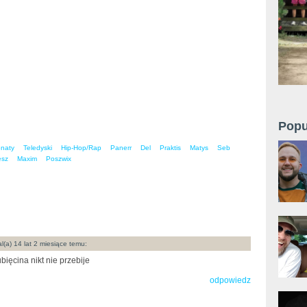
Popu
onaty
Teledyski
Hip-Hop/Rap
Panerr
Del
Praktis
Matys
Seb
esz
Maxim
Poszwix
l(a) 14 lat 2 miesiące temu:
bięcina nikt nie przebije
odpowiedz