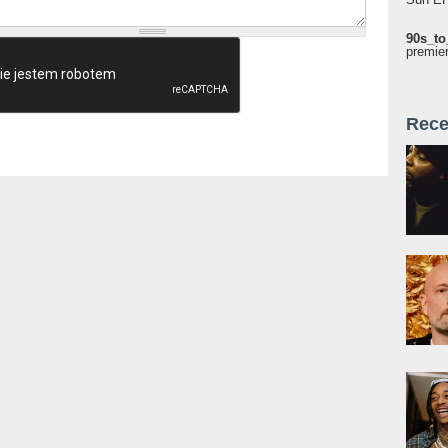
90s_to
premie
Rece