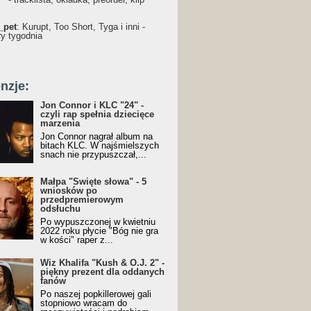
_pet
: Kurupt, Too Short, Tyga i inni -
ry tygodnia
nzje:
Jon Connor i KLC "24" -
czyli rap spełnia dziecięce
marzenia
Jon Connor nagrał album na
bitach KLC. W najśmielszych
snach nie przypuszczał,...
Małpa "Święte słowa" - 5
wniosków po
przedpremierowym
odsłuchu
Po wypuszczonej w kwietniu
2022 roku płycie "Bóg nie gra
w kości" raper z...
Wiz Khalifa "Kush & O.J. 2" -
piękny prezent dla oddanych
fanów
Po naszej popkillerowej gali
stopniowo wracam do