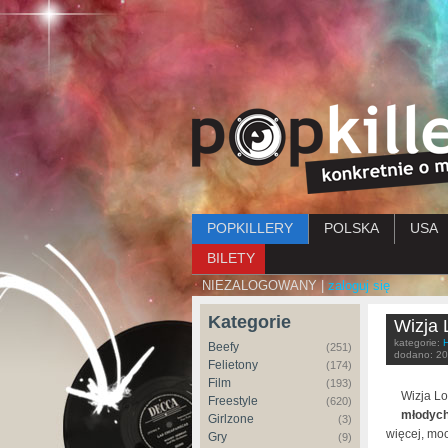
Menu główne
POPKILLERY
POLSKA
USA
BILETY
NIEZALOGOWANY |
zaloguj się
Kategorie
Wizja 
kategorie:
Beefy
(251)
dodano:
20
Felietony
(174)
Film
(193)
Wizja Lo
Freestyle
(620)
młodych
Girlzone
(3)
więcej, moc
Gry
(9)