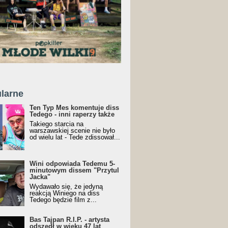
larne
Ten Typ Mes komentuje diss
Tedego - inni raperzy także
Takiego starcia na
warszawskiej scenie nie było
od wielu lat - Tede zdissował...
Wini odpowiada Tedemu 5-
minutowym dissem "Przytul
Jacka"
Wydawało się, że jedyną
reakcją Winiego na diss
Tedego będzie film z...
Bas Tajpan R.I.P. - artysta
odszedł w wieku 47 lat