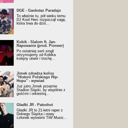
URALesko z nagrodą za
DGE - Gankstaz Paradajs
yczny/Trueschoolowy
To właśnie tu, pół wieku temu
m Roku (Popkillery 2023)
DJ Kool Herc rozpoczął sagę,
która trwa do dziś...
 - Slalom ft. Jan-
Kobik - Slalom ft. Jan-
wanie (prod. Pioneer)
Rapowanie (prod. Pioneer)
cial Music Visualiser]
Po ostatniej serii singli
otrzymujemy od Kobika
kolejny utwór i trochę...
k zdradza kulisy "Historii
Jimek zdradza kulisy
kiego Hip-Hopu" - wywiad
"Historii Polskiego Hip-
Hopu" - wywiad
Już jutro Jimek przejmie
Stadion Śląski, by wspólnie z
gośćmi i orkiestrą...
ki JR - Patoshot
Gładki JR - Patoshot
Gładki JR to 21-letni raper z
Dolnego Śląska i nowy
członek wytwórni TiW Music...