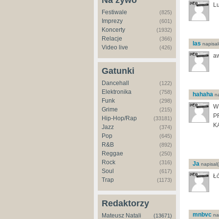
Na żywo
Lu
Festiwale
(825)
Imprezy
(601)
Koncerty
(1932)
Relacje
(366)
las
napisal
Video live
(426)
aw
Gatunki
Dancehall
(122)
Elektronika
(758)
hahaha
na
Funk
(298)
W
Grime
(215)
P
Hip-Hop/Rap
(33181)
K
Jazz
(374)
Pop
(645)
R&B
(892)
Reggae
(250)
Rock
(316)
Ja
napisal(
Soul
(617)
Łó
Trap
(1173)
Redaktorzy
mnbvc
Mateusz Natali
nap
(13671)