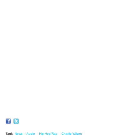
Tagi:
News
Audio
Hip-Hop/Rap
Charlie Wilson