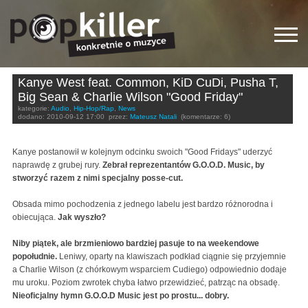
Kanye West feat. Common, KiD CuDi, Pusha T,
Big Sean & Charlie Wilson "Good Friday"
kategorie:
Audio
,
Hip-Hop/Rap
,
News
dodano:
2010-09-12 17:00
przez:
Mateusz Natali
(komentarze: 6)
Kanye postanowił w kolejnym odcinku swoich "Good Fridays" uderzyć
naprawdę z grubej rury.
Zebrał reprezentantów G.O.O.D. Music, by
stworzyć razem z nimi specjalny posse-cut.
Obsada mimo pochodzenia z jednego labelu jest bardzo różnorodna i
obiecująca.
Jak wyszło?
Niby piątek, ale brzmieniowo bardziej pasuje to na weekendowe
popołudnie.
Leniwy, oparty na klawiszach podkład ciągnie się przyjemnie
a Charlie Wilson (z chórkowym wsparciem Cudiego) odpowiednio dodaje
mu uroku. Poziom zwrotek chyba łatwo przewidzieć, patrząc na obsadę.
Nieoficjalny hymn G.O.O.D Music jest po prostu... dobry.