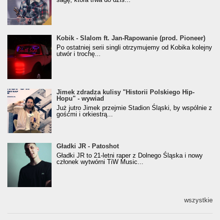
Kobik - Slalom ft. Jan-Rapowanie (prod. Pioneer)
Kobik - Slalom ft. Jan-Rapowanie (prod. Pioneer)
[Official Music Visualiser]
Po ostatniej serii singli otrzymujemy od Kobika kolejny
utwór i trochę...
Jimek zdradza kulisy "Historii Polskiego Hip-
Jimek zdradza kulisy "Historii Polskiego Hip-
Hopu" - wywiad
Hopu" - wywiad
Już jutro Jimek przejmie Stadion Śląski, by wspólnie z
gośćmi i orkiestrą...
Gładki JR - Patoshot
Gładki JR - Patoshot
Gładki JR to 21-letni raper z Dolnego Śląska i nowy
członek wytwórni TiW Music...
wszystkie