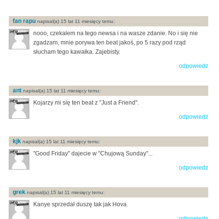
fan rapu
napisal(a) 15 lat 11 miesięcy temu:
nooo, czekałem na tego newsa i na wasze zdanie. No i się nie
zgadzam, mnie porywa ten beat jakoś, po 5 razy pod rząd
słucham tego kawałka. Zajebisty.
odpowiedz
ant
napisal(a) 15 lat 11 miesięcy temu:
Kojarzy mi się ten beat z "Just a Friend".
odpowiedz
kjk
napisal(a) 15 lat 11 miesięcy temu:
"Good Friday" dajecie w "Chujową Sunday"...
odpowiedz
grek
napisal(a) 15 lat 11 miesięcy temu:
Kanye sprzedał duszę tak jak Hova.
odpowiedz