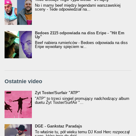
No i mamy beef między legendami warszawskiej
sceny - Tede odpowiedział na...
Bedoes 2115 odpowiada na diss Eripe - "Hit Em
Up"
Beef nabiera rumieńców - Bedoes odpowiada na diss
Eripe wywołany spięciem w...
Ostatnie video
Żyt Toster/SurfAir - ATP VIDEO
Żyt Toster/Surfair "ATP"
"ATP" to trzeci singiel promujący nadchodzący album
duetu Żyt Toster/SurfAir "...
donGURALesko z nagrodą za
DGE - Gankstaz Paradajs
Klasyczny/Trueschoolowy Album Roku
To właśnie tu, pół wieku temu DJ Kool Herc rozpoczął
(Popkillery 2023)
sagę, która trwa do dziś...