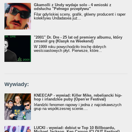
Gkamolli z Undy wydaje solo - 4 wnioski z
odsłuchu "Pełnego przepływu"
Filar gdyńskiej sceny, grafik, główny producent i raper
kolektywu Undadasea już...
"2001" Dr. Dre - 25 lat od premiery albumu, który
zmienił grę (Klasyk na Weekend)
W 1999 roku powychodziło trochę dobrych
westcoastowych płyt. Pierwsze, które...
Wywiady:
KNEECAP - wywiad: Killer Mike, rebeliancki hip-
hop i irlandzkie puby (Open'er Festival)
Irlandzki fenomen rapowy i jedna z najciekawszych
grup na współczesnej scenie....
LUCKI - wywiad: debiut w Top 10 Billboardu,
Michael Jackson, Ken Carson (CLOUT Festival)