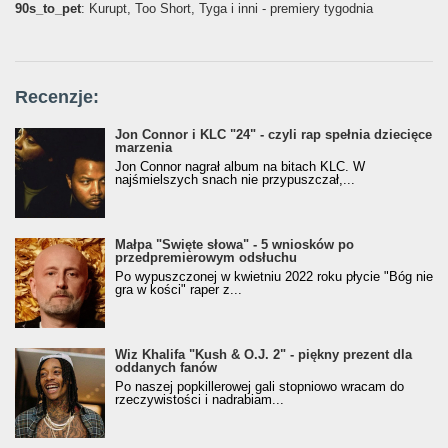
90s_to_pet
: Kurupt, Too Short, Tyga i inni - premiery tygodnia
Recenzje:
Jon Connor i KLC "24" - czyli rap spełnia dziecięce
marzenia
Jon Connor nagrał album na bitach KLC. W
najśmielszych snach nie przypuszczał,...
Małpa "Święte słowa" - 5 wniosków po
przedpremierowym odsłuchu
Po wypuszczonej w kwietniu 2022 roku płycie "Bóg nie
gra w kości" raper z...
Wiz Khalifa "Kush & O.J. 2" - piękny prezent dla
oddanych fanów
Po naszej popkillerowej gali stopniowo wracam do
rzeczywistości i nadrabiam...