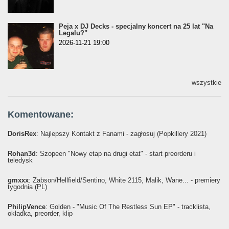
Peja x DJ Decks - specjalny koncert na 25 lat "Na
Legalu?"
2026-11-21 19:00
wszystkie
Komentowane:
DorisRex
: Najlepszy Kontakt z Fanami - zagłosuj (Popkillery 2021)
Rohan3d
: Szopeen "Nowy etap na drugi etat" - start preorderu i
teledysk
gmxxx
: Żabson/Hellfield/Sentino, White 2115, Malik, Wane... - premiery
tygodnia (PL)
PhilipVence
: Golden - "Music Of The Restless Sun EP" - tracklista,
okładka, preorder, klip