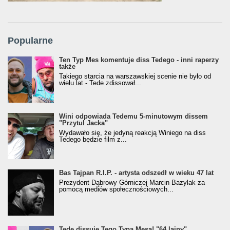
Popularne
Ten Typ Mes komentuje diss Tedego - inni raperzy
także
Takiego starcia na warszawskiej scenie nie było od
wielu lat - Tede zdissował...
Wini odpowiada Tedemu 5-minutowym dissem
"Przytul Jacka"
Wydawało się, że jedyną reakcją Winiego na diss
Tedego będzie film z...
Bas Tajpan R.I.P. - artysta odszedł w wieku 47 lat
Prezydent Dąbrowy Górniczej Marcin Bazylak za
pomocą mediów społecznościowych...
Tede dissuje Tego Typa Mesa! "64 lajny"