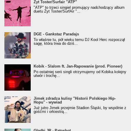
Żyt Toster/SurfAir - ATP VIDEO
Żyt Toster/Surfair "ATP"
"ATP" to trzeci singiel promujący nadchodzący album
duetu Żyt Toster/SurfAir "...
donGURALesko z nagrodą za
DGE - Gankstaz Paradajs
Klasyczny/Trueschoolowy Album Roku
To właśnie tu, pół wieku temu DJ Kool Herc rozpoczął
(Popkillery 2023)
sagę, która trwa do dziś...
Kobik - Slalom ft. Jan-Rapowanie (prod. Pioneer)
Kobik - Slalom ft. Jan-Rapowanie (prod. Pioneer)
[Official Music Visualiser]
Po ostatniej serii singli otrzymujemy od Kobika kolejny
utwór i trochę...
Jimek zdradza kulisy "Historii Polskiego Hip-
Jimek zdradza kulisy "Historii Polskiego Hip-
Hopu" - wywiad
Hopu" - wywiad
Już jutro Jimek przejmie Stadion Śląski, by wspólnie z
gośćmi i orkiestrą...
Gładki JR - Patoshot
Gładki JR - Patoshot