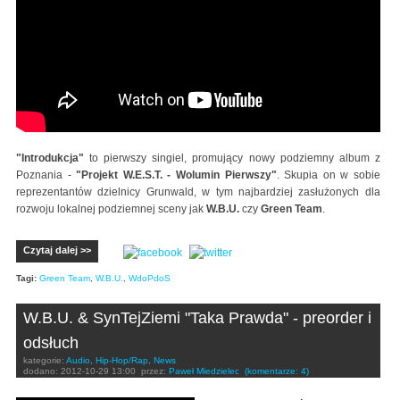
"Introdukcja"
to pierwszy singiel, promujący nowy podziemny album z
Poznania -
"Projekt W.E.S.T. - Wolumin Pierwszy"
. Skupia on w sobie
reprezentantów dzielnicy Grunwald, w tym najbardziej zasłużonych dla
rozwoju lokalnej podziemnej sceny jak
W.B.U.
czy
Green Team
.
Czytaj dalej >>
Tagi:
Green Team
,
W.B.U.
,
WdoPdoS
W.B.U. & SynTejZiemi "Taka Prawda" - preorder i
odsłuch
kategorie:
Audio
,
Hip-Hop/Rap
,
News
dodano:
2012-10-29 13:00
przez:
Paweł Miedzielec
(komentarze: 4)