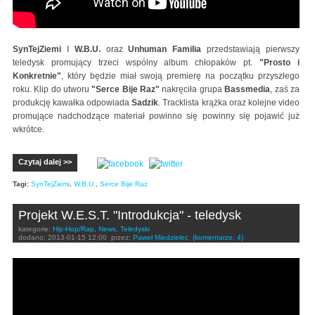
SynTejZiemi
I
W.B.U.
oraz
Unhuman Familia
przedstawiają pierwszy
teledysk promujący trzeci wspólny album chłopaków pt.
"Prosto i
Konkretnie"
, który będzie miał swoją premierę na początku przyszłego
roku. Klip do utworu
"Serce Bije Raz"
nakręciła grupa
Bassmedia
, zaś za
produkcję kawałka odpowiada
Sadzik
. Tracklista krążka oraz kolejne video
promujące nadchodzące materiał powinno się powinny się pojawić już
wkrótce.
Czytaj dalej >>
Tagi:
SynTejZiemi
,
W.B.U.
,
Serce Bije Raz
Projekt W.E.S.T. "Introdukcja" - teledysk
kategorie:
Hip-Hop/Rap
,
News
,
Teledyski
dodano:
2013-01-15 12:00
przez:
Paweł Miedzielec
(komentarze: 4)
Projekt W.E.S.T. - Introdukcja (OFFICIAL VIDEO)