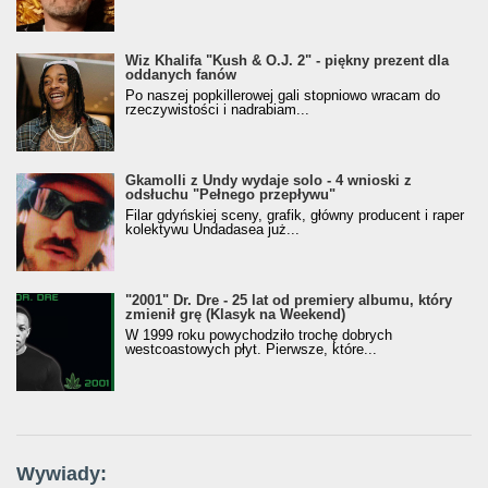
Wiz Khalifa "Kush & O.J. 2" - piękny prezent dla
oddanych fanów
Po naszej popkillerowej gali stopniowo wracam do
rzeczywistości i nadrabiam...
Gkamolli z Undy wydaje solo - 4 wnioski z
odsłuchu "Pełnego przepływu"
Filar gdyńskiej sceny, grafik, główny producent i raper
kolektywu Undadasea już...
"2001" Dr. Dre - 25 lat od premiery albumu, który
zmienił grę (Klasyk na Weekend)
W 1999 roku powychodziło trochę dobrych
westcoastowych płyt. Pierwsze, które...
Wywiady: