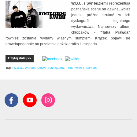
W.B.U. i SynTejZiemi
reprezentują
poznańską scenę od dawna, wciąż
jednak próżno szukać w ich
dyskografii legalnego
wydawnictwa. Najnowszy album
chłopaków -
"Taka Prawda"
również zostanie wydany własnym sumptem. Krążek pojawi się
prawdopodobnie na przełomie października i listopada.
Czytaj dalej >>
Tagi:
W.B.U.
,
W Bloku Ukryty
,
SynTejZiemi
,
Taka Prawda
,
Cienias