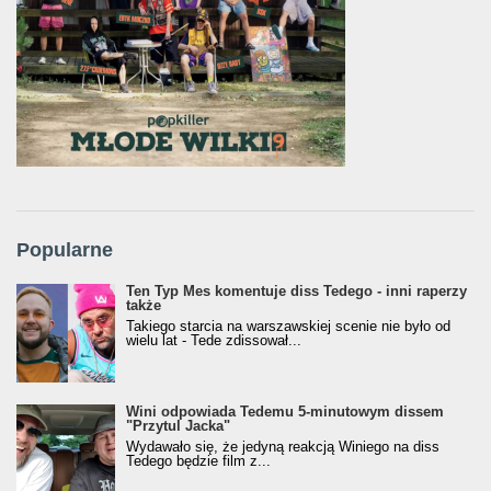
Popularne
Ten Typ Mes komentuje diss Tedego - inni raperzy
także
Takiego starcia na warszawskiej scenie nie było od
wielu lat - Tede zdissował...
Wini odpowiada Tedemu 5-minutowym dissem
"Przytul Jacka"
Wydawało się, że jedyną reakcją Winiego na diss
Tedego będzie film z...