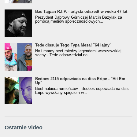
Bas Tajpan R.I.P. - artysta odszedł w wieku 47 lat
Prezydent Dąbrowy Górniczej Marcin Bazylak za
pomocą mediów społecznościowych...
Tede dissuje Tego Typa Mesa! "64 lajny"
No i mamy beef między legendami warszawskiej
sceny - Tede odpowiedział na...
Bedoes 2115 odpowiada na diss Eripe - "Hit Em
Up"
Beef nabiera rumieńców - Bedoes odpowiada na diss
Eripe wywołany spięciem w...
Ostatnie video