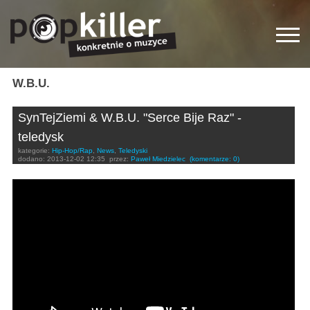
W.B.U.
SynTejZiemi & W.B.U. "Serce Bije Raz" -
teledysk
kategorie:
Hip-Hop/Rap
,
News
,
Teledyski
dodano:
2013-12-02 12:35
przez:
Paweł Miedzielec
(komentarze: 0)
SYNTEJZIEMI & WBU - Serce bije raz (Official video)