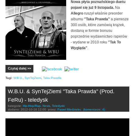
Nowa płyta poznańskiego duetu
pojawi się już 9 listopada.
Na
Allegro
ruszył właśnie preorder
albumu
"Taka Prawda"
a pierwsze
300 osób, które zamówią krążek,
dostaną w formie bonusu
poprzednie wydawnictwo raperów
- wydane w 2010 roku
"Tak To
Wygląda"
.
Czytaj dalej >>
Tagi:
W.B.U.
,
SynTejZiemi
,
Taka Prawda
W.B.U. & SynTejZiemi "Taka Prawda" (Prod.
FeRu) - teledysk
kategorie:
Hip-Hop/Rap
,
News
,
Teledyski
dodano:
2012-10-16 12:00
przez:
Paweł Miedzielec
(komentarze: 4)
SYNTEJZIEMI & WBU "Taka prawda" prod.FeRu
(Official video)