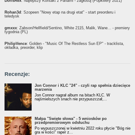
DorisRex
: Najlepszy Kontakt z Fanami - zagłosuj (Popkillery 2021)
Rohan3d
: Szopeen "Nowy etap na drugi etat" - start preorderu i
teledysk
gmxxx
: Żabson/Hellfield/Sentino, White 2115, Malik, Wane... - premiery
tygodnia (PL)
PhilipVence
: Golden - "Music Of The Restless Sun EP" - tracklista,
okładka, preorder, klip
Recenzje:
Jon Connor i KLC "24" - czyli rap spełnia dziecięce
marzenia
Jon Connor nagrał album na bitach KLC. W
najśmielszych snach nie przypuszczał,...
Małpa "Święte słowa" - 5 wniosków po
przedpremierowym odsłuchu
Po wypuszczonej w kwietniu 2022 roku płycie "Bóg nie
gra w kości" raper z...