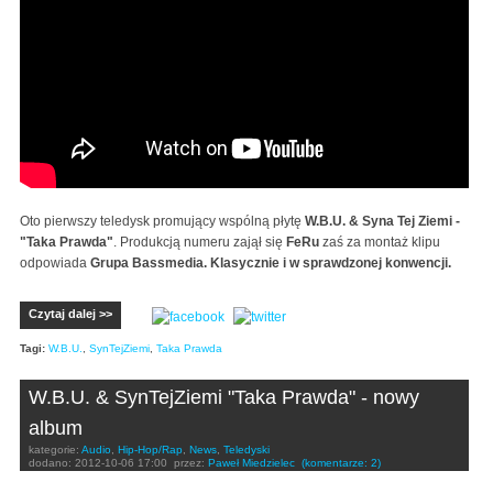
Oto pierwszy teledysk promujący wspólną płytę
W.B.U. & Syna Tej Ziemi -
"Taka Prawda"
. Produkcją numeru zajął się
FeRu
zaś za montaż klipu
odpowiada
Grupa Bassmedia. Klasycznie i w sprawdzonej konwencji.
Czytaj dalej >>
Tagi:
W.B.U.
,
SynTejZiemi
,
Taka Prawda
W.B.U. & SynTejZiemi "Taka Prawda" - nowy
album
kategorie:
Audio
,
Hip-Hop/Rap
,
News
,
Teledyski
dodano:
2012-10-06 17:00
przez:
Paweł Miedzielec
(komentarze: 2)